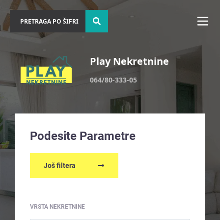
Play Nekretnine
064/80-333-05
Podesite Parametre
Još filtera
VRSTA NEKRETNINE