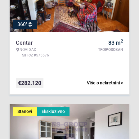
360°
2
Centar
83
m
NOVI SAD
TROIPOSOBAN
ŠIFRA: #575576
€
282.120
Više o nekretnini >
Stanovi
Ekskluzivno