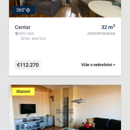
360°
2
Centar
32
m
NOVI SAD
JEDNOIPOSOBAN
ŠIFRA: #567830
€
112.270
Više o nekretnini >
Stanovi