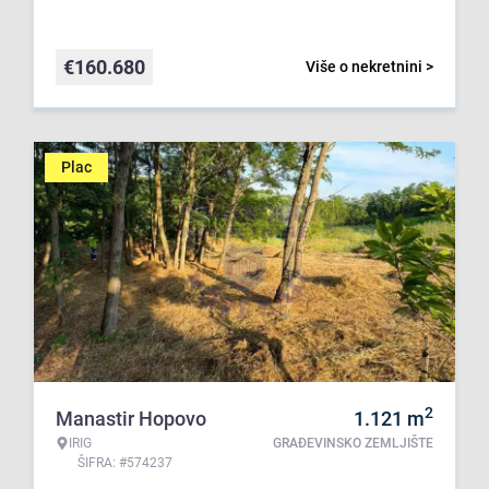
€
160.680
Više o nekretnini >
Plac
2
Manastir Hopovo
1.121
m
IRIG
GRAĐEVINSKO ZEMLJIŠTE
ŠIFRA: #574237