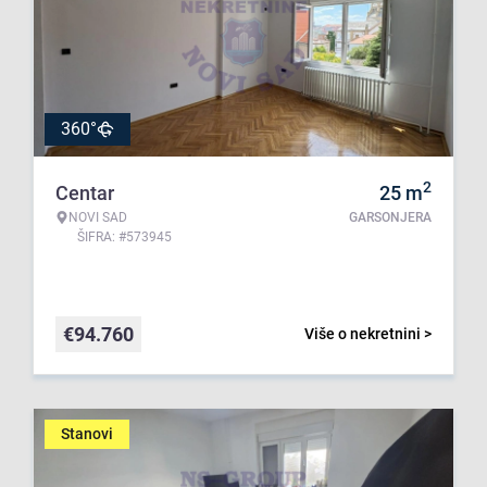
360°
2
Centar
25
m
NOVI SAD
GARSONJERA
ŠIFRA: #573945
€
94.760
Više o nekretnini >
Stanovi