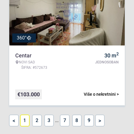
360°
2
Centar
30
m
NOVI SAD
JEDNOSOBAN
ŠIFRA: #572673
€
103.000
Više o nekretnini >
<
>
1
2
3
...
7
8
9