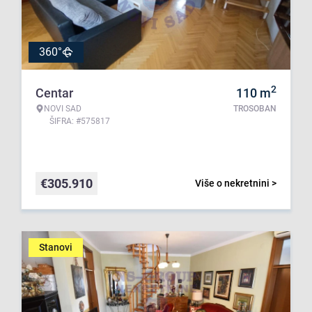
360°
2
Centar
110
m
NOVI SAD
TROSOBAN
ŠIFRA: #575817
€
305.910
Više o nekretnini >
Stanovi