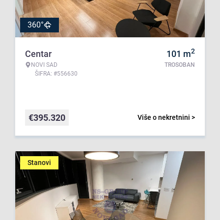
360°
2
Centar
101
m
NOVI SAD
TROSOBAN
ŠIFRA: #556630
€
395.320
Više o nekretnini >
Stanovi