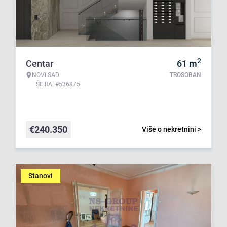
2
Centar
61
m
NOVI SAD
TROSOBAN
ŠIFRA: #536875
€
240.350
Više o nekretnini >
Stanovi