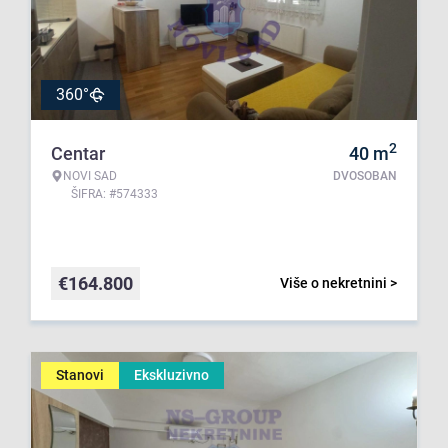
360°
2
Centar
40
m
NOVI SAD
DVOSOBAN
ŠIFRA: #574333
€
164.800
Više o nekretnini >
Stanovi
Ekskluzivno