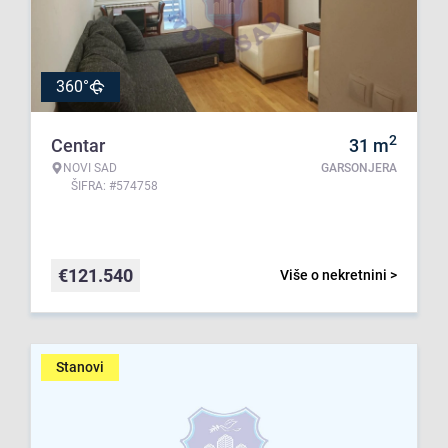
360°
2
Centar
31
m
NOVI SAD
GARSONJERA
ŠIFRA: #574758
€
121.540
Više o nekretnini >
Stanovi