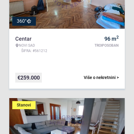
360°
2
Centar
96
m
NOVI SAD
TROIPOSOBAN
ŠIFRA: #561212
€
259.000
Više o nekretnini >
Stanovi