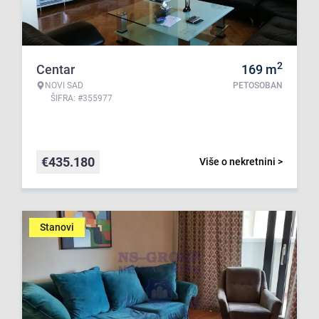
2
Centar
169
m
NOVI SAD
PETOSOBAN
ŠIFRA: #355977
€
435.180
Više o nekretnini >
Stanovi