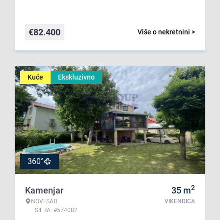
€
82.400
Više o nekretnini >
Kuće
Ekskluzivno
360°
2
Kamenjar
35
m
NOVI SAD
VIKENDICA
ŠIFRA: #574082