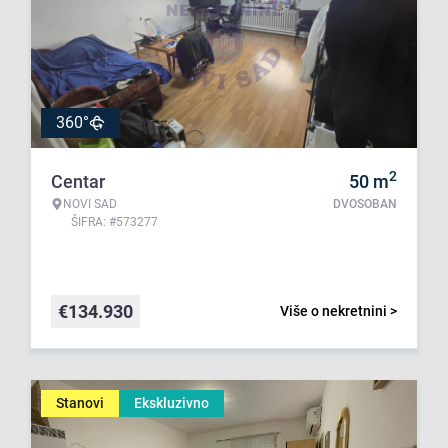
360°
2
Centar
50
m
NOVI SAD
DVOSOBAN
ŠIFRA: #573277
€
134.930
Više o nekretnini >
Stanovi
Ekskluzivno