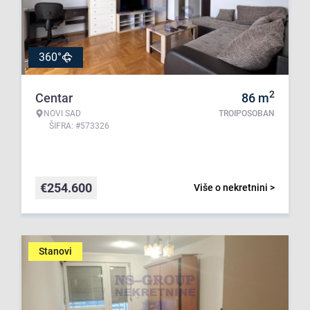
360°
2
Centar
86
m
NOVI SAD
TROIPOSOBAN
ŠIFRA: #573326
€
254.600
Više o nekretnini >
Stanovi