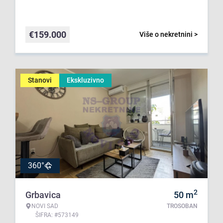
€
159.000
Više o nekretnini >
Stanovi
Ekskluzivno
360°
2
Grbavica
50
m
NOVI SAD
TROSOBAN
ŠIFRA: #573149