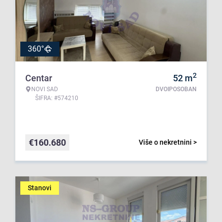
360°
2
Centar
52
m
NOVI SAD
DVOIPOSOBAN
ŠIFRA: #574210
€
160.680
Više o nekretnini >
Stanovi