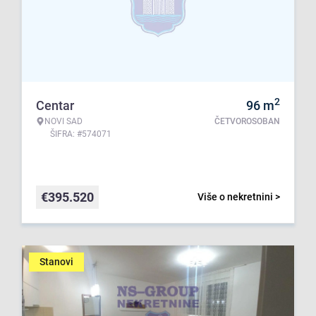
2
Centar
96
m
NOVI SAD
ČETVOROSOBAN
ŠIFRA: #574071
€
395.520
Više o nekretnini >
Stanovi