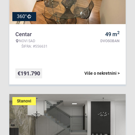
360°
2
Centar
49
m
NOVI SAD
DVOSOBAN
ŠIFRA: #556631
€
191.790
Više o nekretnini >
Stanovi