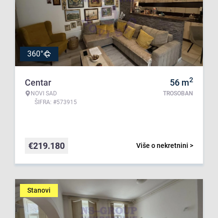
360°
2
Centar
56
m
NOVI SAD
TROSOBAN
ŠIFRA: #573915
€
219.180
Više o nekretnini >
Stanovi