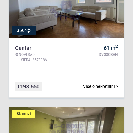
360°
2
Centar
61
m
NOVI SAD
DVOSOBAN
ŠIFRA: #573986
€
193.650
Više o nekretnini >
Stanovi