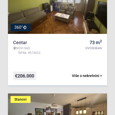
360°
2
Centar
73
m
NOVI SAD
DVOSOBAN
ŠIFRA: #574032
€
206.000
Više o nekretnini >
Stanovi