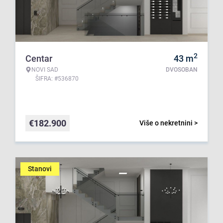
2
Centar
43
m
NOVI SAD
DVOSOBAN
ŠIFRA: #536870
€
182.900
Više o nekretnini >
Stanovi