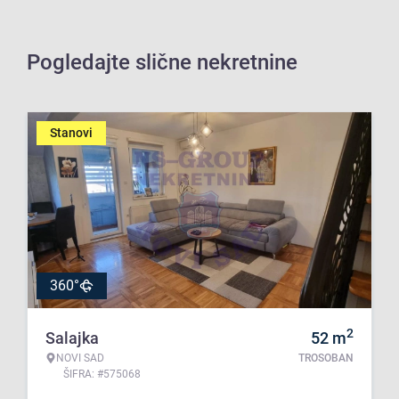
Pogledajte slične nekretnine
Stanovi
360°
2
Salajka
52
m
NOVI SAD
TROSOBAN
ŠIFRA: #575068