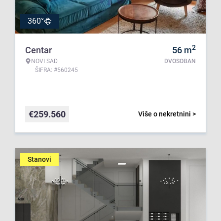
360°
2
Centar
56
m
NOVI SAD
DVOSOBAN
ŠIFRA: #560245
€
259.560
Više o nekretnini >
Stanovi