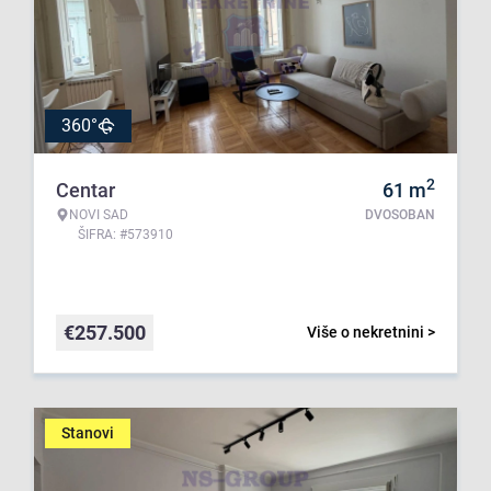
360°
2
Centar
61
m
NOVI SAD
DVOSOBAN
ŠIFRA: #573910
€
257.500
Više o nekretnini >
Stanovi