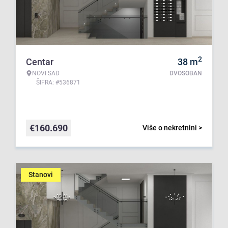
2
Centar
38
m
NOVI SAD
DVOSOBAN
ŠIFRA: #536871
€
160.690
Više o nekretnini >
Stanovi