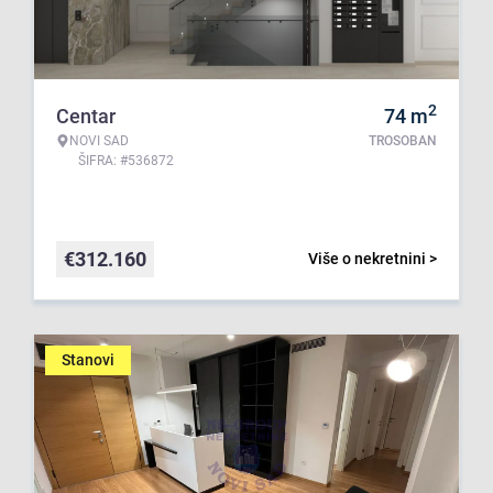
2
Centar
74
m
NOVI SAD
TROSOBAN
ŠIFRA: #536872
€
312.160
Više o nekretnini >
Stanovi