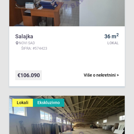
2
Salajka
36
m
NOVI SAD
LOKAL
ŠIFRA: #574423
€
106.090
Više o nekretnini >
Lokali
Ekskluzivno