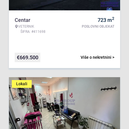
2
Centar
723
m
VETERNIK
POSLOVNI OBJEKAT
ŠIFRA: #411698
€
669.500
Više o nekretnini >
Lokali