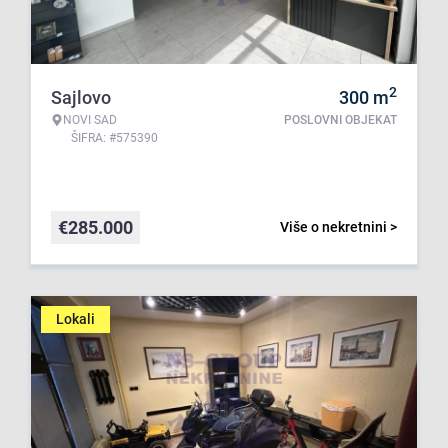
2
Sajlovo
300
m
NOVI SAD
POSLOVNI OBJEKAT
ŠIFRA: #575390
€
285.000
Više o nekretnini >
Lokali