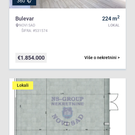
360°
2
Bulevar
224
m
NOVI SAD
LOKAL
ŠIFRA: #531574
€
1.854.000
Više o nekretnini >
Lokali