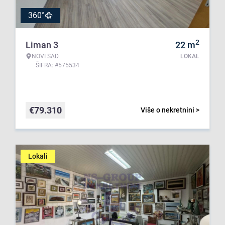
360°
2
Liman 3
22
m
NOVI SAD
LOKAL
ŠIFRA: #575534
€
79.310
Više o nekretnini >
Lokali