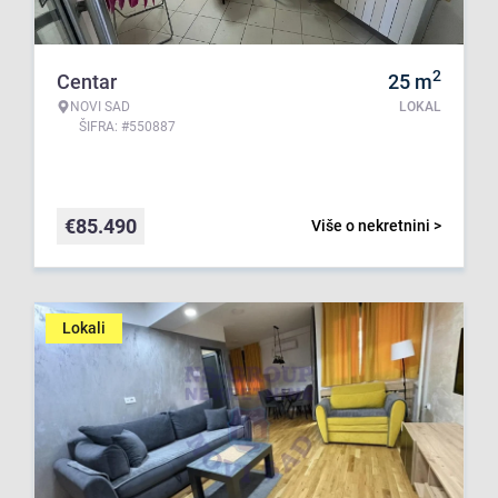
2
Centar
25
m
NOVI SAD
LOKAL
ŠIFRA: #550887
€
85.490
Više o nekretnini >
Lokali