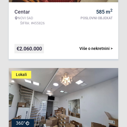
2
Centar
585
m
NOVI SAD
POSLOVNI OBJEKAT
ŠIFRA: #455826
€
2.060.000
Više o nekretnini >
Lokali
360°