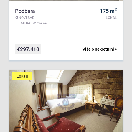
2
Podbara
175
m
NOVI SAD
LOKAL
ŠIFRA: #529474
€
297.410
Više o nekretnini >
Lokali