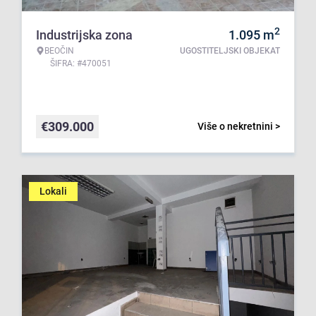
2
Industrijska zona
1.095
m
BEOČIN
UGOSTITELJSKI OBJEKAT
ŠIFRA: #470051
€
309.000
Više o nekretnini >
Lokali