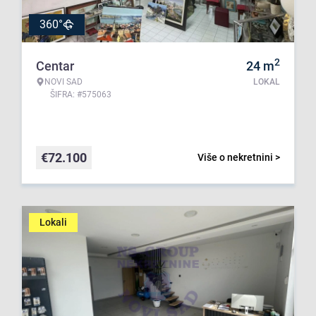
360°
2
Centar
24
m
NOVI SAD
LOKAL
ŠIFRA: #575063
€
72.100
Više o nekretnini >
Lokali