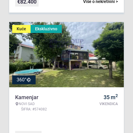
€
82.400
Više o nekretnini >
Kuće
Ekskluzivno
360°
2
Kamenjar
35
m
NOVI SAD
VIKENDICA
ŠIFRA: #574082