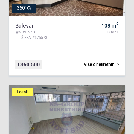
360°
2
Bulevar
108
m
NOVI SAD
LOKAL
ŠIFRA: #575573
€
360.500
Više o nekretnini >
Lokali