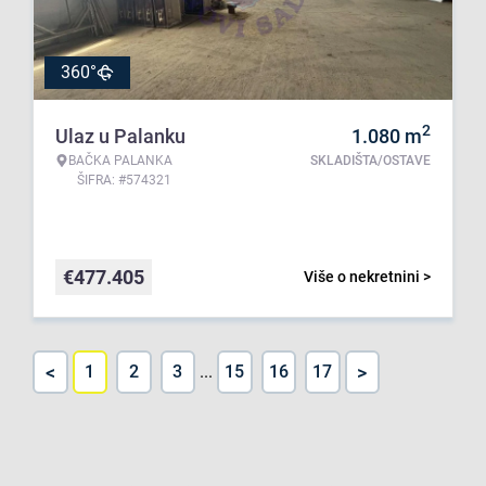
360°
2
Ulaz u Palanku
1.080
m
BAČKA PALANKA
SKLADIŠTA/OSTAVE
ŠIFRA: #574321
€
477.405
Više o nekretnini >
<
>
1
2
3
...
15
16
17