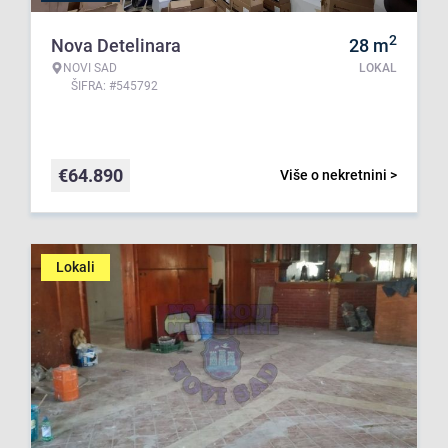
2
Nova Detelinara
28
m
NOVI SAD
LOKAL
ŠIFRA: #545792
€
64.890
Više o nekretnini >
Lokali