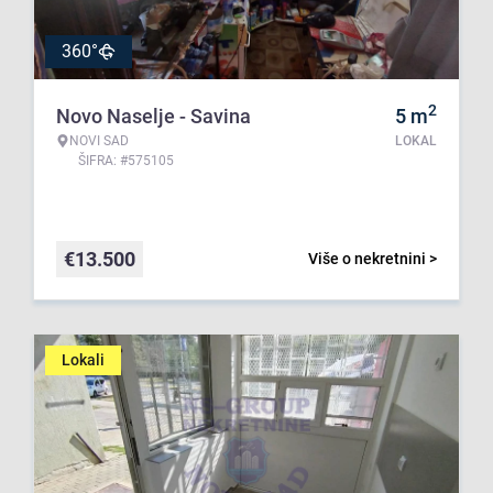
360°
2
Novo Naselje - Savina
5
m
NOVI SAD
LOKAL
ŠIFRA: #575105
€
13.500
Više o nekretnini >
Lokali