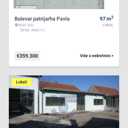
2
Bulevar patrijarha Pavla
97
m
NOVI SAD
LOKAL
ŠIFRA: #560111
€
359.300
Više o nekretnini >
Lokali