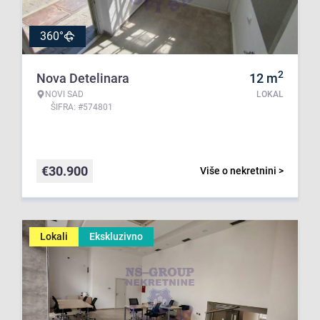
360°
2
Nova Detelinara
12
m
NOVI SAD
LOKAL
ŠIFRA: #574801
€
30.900
Više o nekretnini >
Lokali
Ekskluzivno