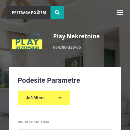
Play Nekretnine
064/80-333-05
Podesite Parametre
Još filtera
VRSTA NEKRETNINE