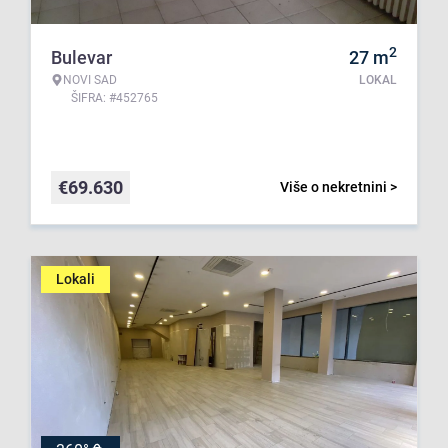
2
Bulevar
27
m
NOVI SAD
LOKAL
ŠIFRA: #452765
€
69.630
Više o nekretnini >
Lokali