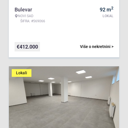
2
Bulevar
92
m
NOVI SAD
LOKAL
ŠIFRA: #569066
€
412.000
Više o nekretnini >
Lokali