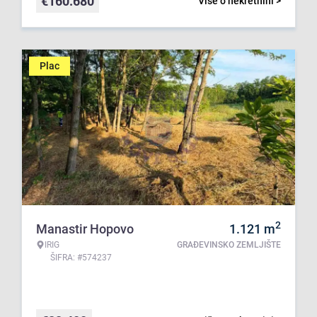
€
160.680
Više o nekretnini >
Plac
2
Manastir Hopovo
1.121
m
IRIG
GRAĐEVINSKO ZEMLJIŠTE
ŠIFRA: #574237