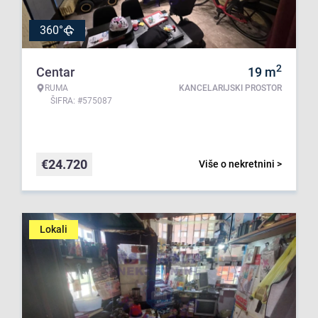
360°
2
Centar
19
m
RUMA
KANCELARIJSKI PROSTOR
ŠIFRA: #575087
€
24.720
Više o nekretnini >
Lokali