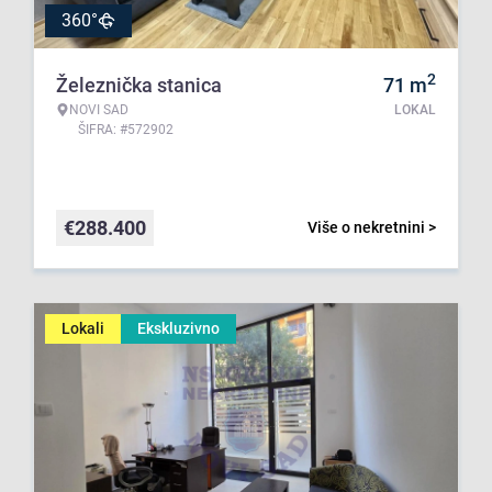
360°
2
Železnička stanica
71
m
NOVI SAD
LOKAL
ŠIFRA: #572902
€
288.400
Više o nekretnini >
Lokali
Ekskluzivno