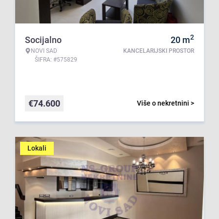
2
Socijalno
20
m
NOVI SAD
KANCELARIJSKI PROSTOR
ŠIFRA: #575829
€
74.600
Više o nekretnini >
Lokali