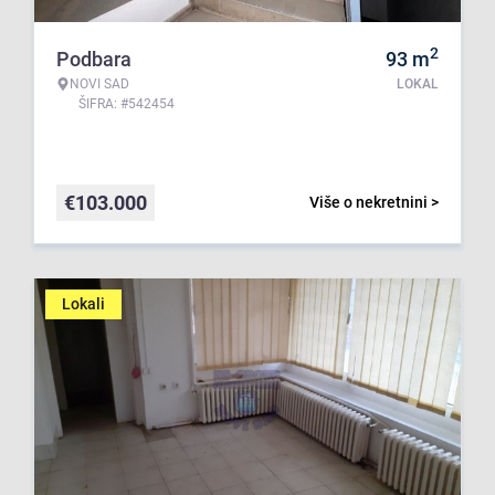
2
Podbara
93
m
NOVI SAD
LOKAL
ŠIFRA: #542454
€
103.000
Više o nekretnini >
Lokali