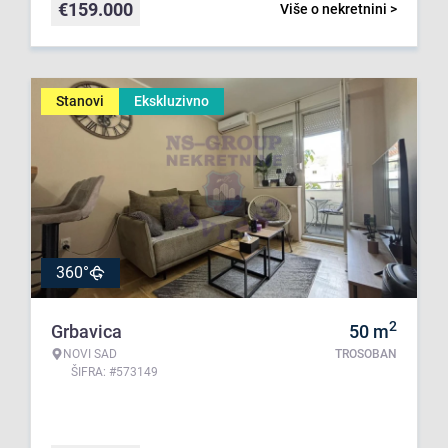
€
159.000
Više o nekretnini >
Stanovi
Ekskluzivno
360°
2
Grbavica
50
m
NOVI SAD
TROSOBAN
ŠIFRA: #573149