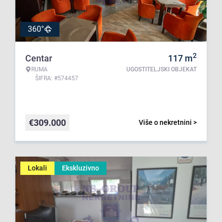
360°
2
Centar
117
m
RUMA
UGOSTITELJSKI OBJEKAT
ŠIFRA: #574457
€
309.000
Više o nekretnini >
Lokali
Ekskluzivno