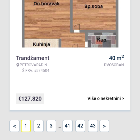
2
Trandžament
40
m
PETROVARADIN
DVOSOBAN
ŠIFRA: #574504
€
127.820
Više o nekretnini >
<
>
1
2
3
...
41
42
43