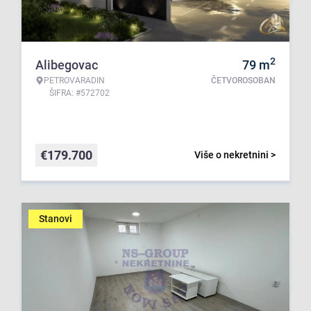
2
Alibegovac
79
m
PETROVARADIN
ČETVOROSOBAN
ŠIFRA: #572702
€
179.700
Više o nekretnini >
Stanovi