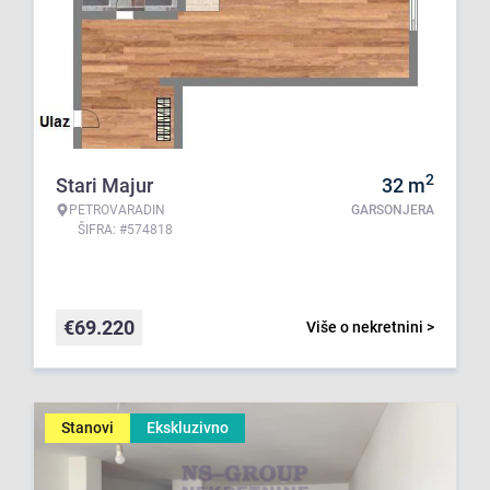
2
Stari Majur
32
m
PETROVARADIN
GARSONJERA
ŠIFRA: #574818
€
69.220
Više o nekretnini >
Stanovi
Ekskluzivno