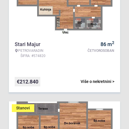
2
Stari Majur
86
m
PETROVARADIN
ČETVOROSOBAN
ŠIFRA: #574820
€
212.840
Više o nekretnini >
Stanovi