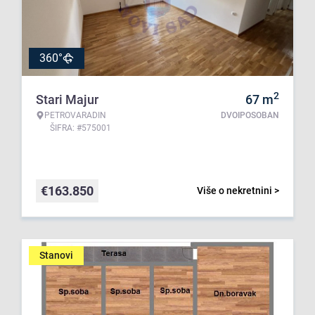
360°
2
Stari Majur
67
m
PETROVARADIN
DVOIPOSOBAN
ŠIFRA: #575001
€
163.850
Više o nekretnini >
Stanovi