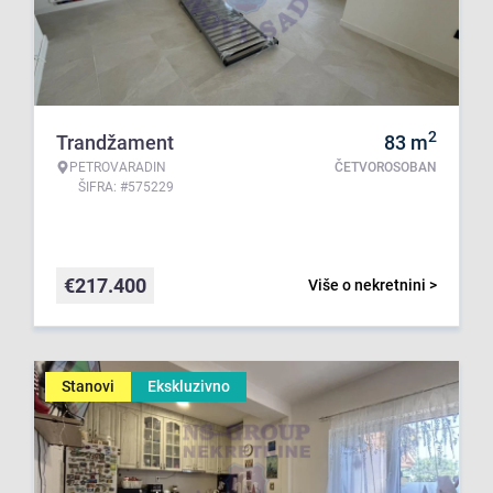
2
Trandžament
83
m
PETROVARADIN
ČETVOROSOBAN
ŠIFRA: #575229
€
217.400
Više o nekretnini >
Stanovi
Ekskluzivno