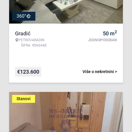
360°
2
Gradić
50
m
PETROVARADIN
JEDNOIPOSOBAN
ŠIFRA: #566448
€
123.600
Više o nekretnini >
Stanovi