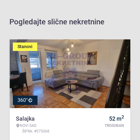
Pogledajte slične nekretnine
Stanovi
360°
2
Salajka
52
m
NOVI SAD
TROSOBAN
ŠIFRA: #575068