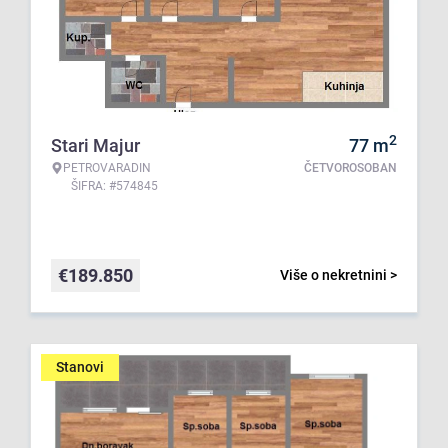
2
Stari Majur
77
m
PETROVARADIN
ČETVOROSOBAN
ŠIFRA: #574845
€
189.850
Više o nekretnini >
Stanovi