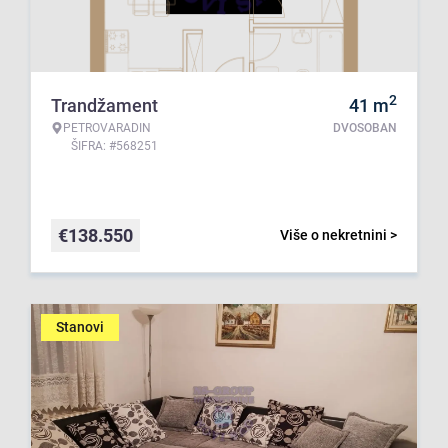
2
Trandžament
41
m
PETROVARADIN
DVOSOBAN
ŠIFRA: #568251
€
138.550
Više o nekretnini >
Stanovi