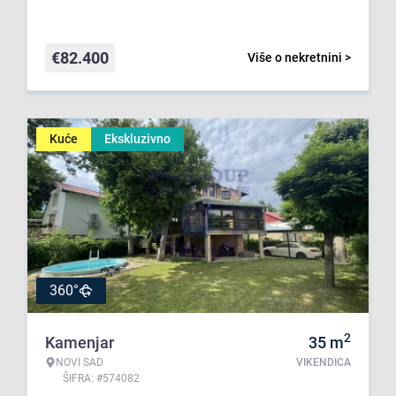
€
82.400
Više o nekretnini >
Kuće
Ekskluzivno
360°
2
Kamenjar
35
m
NOVI SAD
VIKENDICA
ŠIFRA: #574082