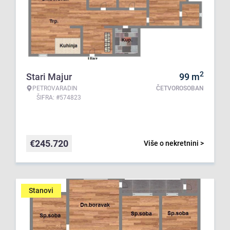
2
Stari Majur
99
m
PETROVARADIN
ČETVOROSOBAN
ŠIFRA: #574823
€
245.720
Više o nekretnini >
Stanovi