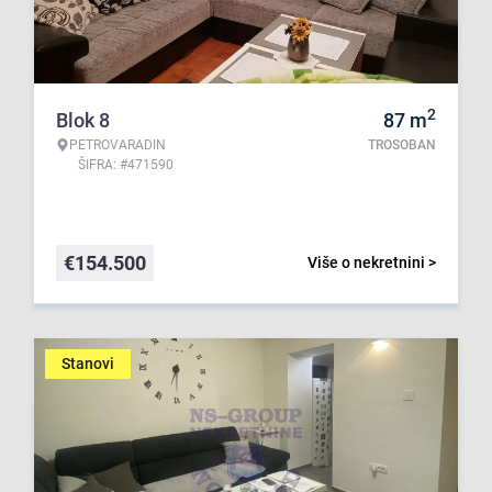
2
Blok 8
87
m
PETROVARADIN
TROSOBAN
ŠIFRA: #471590
€
154.500
Više o nekretnini >
Stanovi