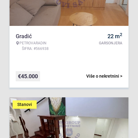
2
Gradić
22
m
PETROVARADIN
GARSONJERA
ŠIFRA: #566938
€
45.000
Više o nekretnini >
Stanovi