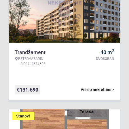
2
Trandžament
40
m
PETROVARADIN
DVOSOBAN
ŠIFRA: #574520
€
131.690
Više o nekretnini >
Stanovi