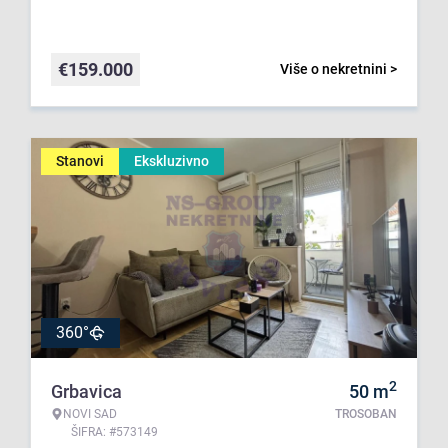
€
159.000
Više o nekretnini >
Stanovi
Ekskluzivno
360°
2
Grbavica
50
m
NOVI SAD
TROSOBAN
ŠIFRA: #573149