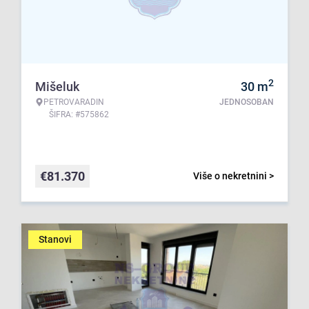
2
Mišeluk
30
m
PETROVARADIN
JEDNOSOBAN
ŠIFRA: #575862
€
81.370
Više o nekretnini >
Stanovi