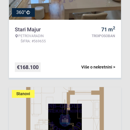
360°
2
Stari Majur
71
m
PETROVARADIN
TROIPOSOBAN
ŠIFRA: #569655
€
168.100
Više o nekretnini >
Stanovi