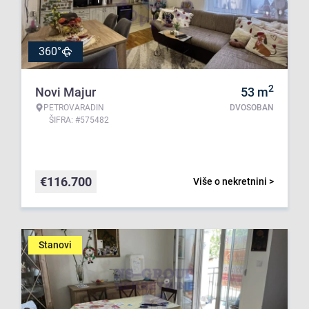
360°
2
Novi Majur
53
m
PETROVARADIN
DVOSOBAN
ŠIFRA: #575482
€
116.700
Više o nekretnini >
Stanovi