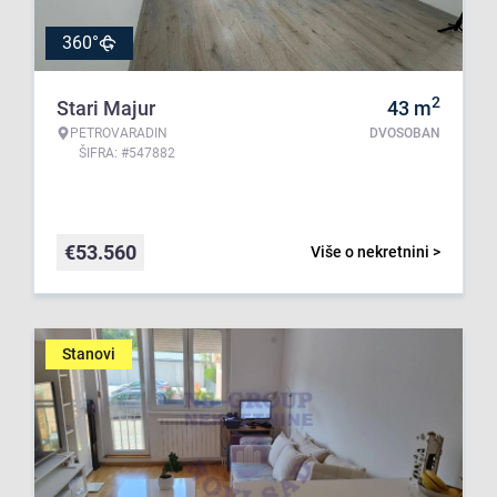
360°
2
Stari Majur
43
m
PETROVARADIN
DVOSOBAN
ŠIFRA: #547882
€
53.560
Više o nekretnini >
Stanovi