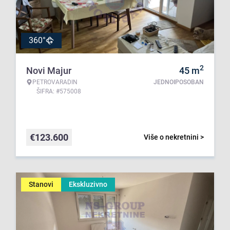
360°
2
Novi Majur
45
m
PETROVARADIN
JEDNOIPOSOBAN
ŠIFRA: #575008
€
123.600
Više o nekretnini >
Stanovi
Ekskluzivno