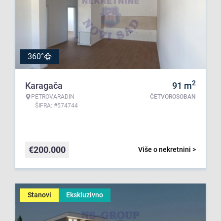
360°
2
Karagača
91
m
PETROVARADIN
ČETVOROSOBAN
ŠIFRA: #574744
€
200.000
Više o nekretnini >
Stanovi
Ekskluzivno