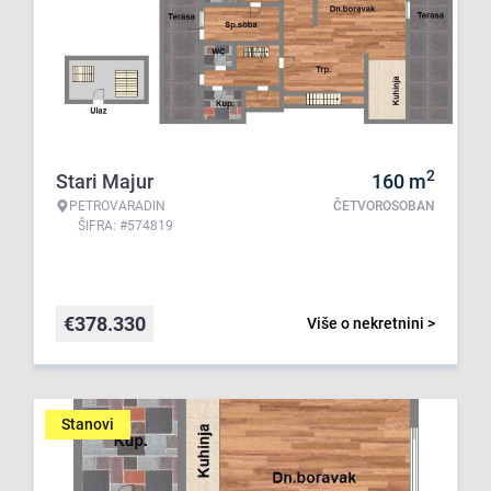
2
Stari Majur
160
m
PETROVARADIN
ČETVOROSOBAN
ŠIFRA: #574819
€
378.330
Više o nekretnini >
Stanovi