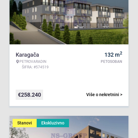
2
Karagača
132
m
PETROVARADIN
PETOSOBAN
ŠIFRA: #574519
€
258.240
Više o nekretnini >
Stanovi
Ekskluzivno