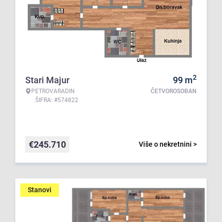
2
Stari Majur
99
m
PETROVARADIN
ČETVOROSOBAN
ŠIFRA: #574822
€
245.710
Više o nekretnini >
Stanovi