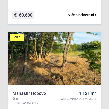
€
160.680
Više o nekretnini >
Plac
2
Manastir Hopovo
1.121
m
IRIG
GRAĐEVINSKO ZEMLJIŠTE
ŠIFRA: #574237