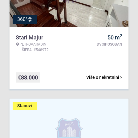
360°
2
Stari Majur
50
m
PETROVARADIN
DVOIPOSOBAN
ŠIFRA: #548972
€
88.000
Više o nekretnini >
Stanovi