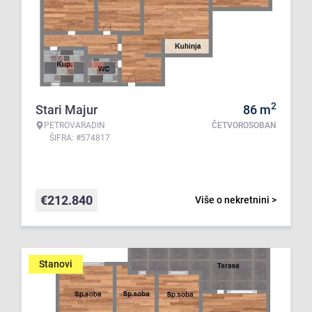
2
Stari Majur
86
m
PETROVARADIN
ČETVOROSOBAN
ŠIFRA: #574817
€
212.840
Više o nekretnini >
Stanovi