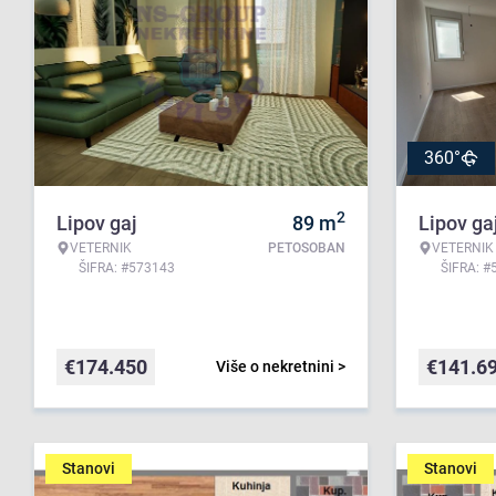
360°
2
Lipov gaj
89
m
Lipov ga
VETERNIK
PETOSOBAN
VETERNIK
ŠIFRA: #573143
ŠIFRA: #
€
174.450
€
141.6
Više o nekretnini >
Stanovi
Stanovi