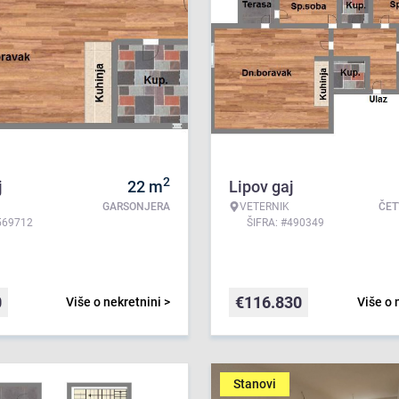
2
j
22
m
Lipov gaj
GARSONJERA
VETERNIK
ČE
569712
ŠIFRA: #490349
0
€
116.830
Više o nekretnini >
Više o 
Stanovi