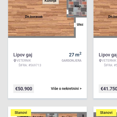
2
Lipov gaj
27
m
Lipov ga
VETERNIK
GARSONJERA
VETERNIK
ŠIFRA: #569713
ŠIFRA: #
€
50.900
€
41.75
Više o nekretnini >
Stanovi
Stanovi