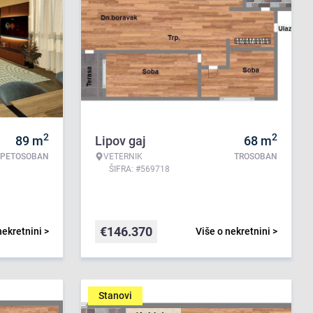
2
2
89
m
Lipov gaj
68
m
PETOSOBAN
VETERNIK
TROSOBAN
ŠIFRA: #569718
€
146.370
nekretnini >
Više o nekretnini >
Stanovi