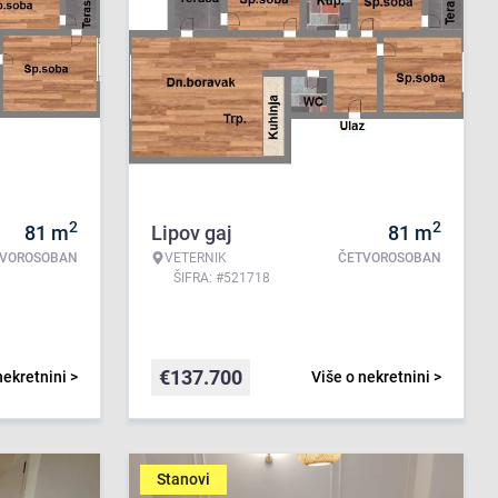
2
2
81
m
Lipov gaj
81
m
TVOROSOBAN
VETERNIK
ČETVOROSOBAN
ŠIFRA: #521718
€
137.700
nekretnini >
Više o nekretnini >
Stanovi