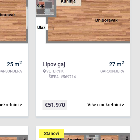
2
2
25
m
Lipov gaj
27
m
GARSONJERA
VETERNIK
GARSONJERA
ŠIFRA: #569714
€
51.970
nekretnini >
Više o nekretnini >
Stanovi