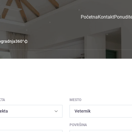
Početna
Kontakt
Ponudite
gradnja
360°
KTA
MESTO
POVRŠINA