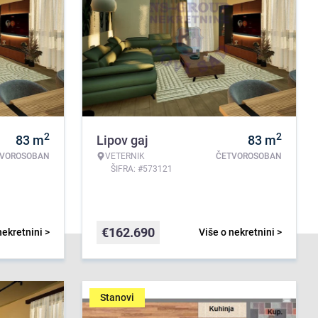
2
2
83
m
Lipov gaj
83
m
TVOROSOBAN
VETERNIK
ČETVOROSOBAN
ŠIFRA: #573121
€
162.690
nekretnini >
Više o nekretnini >
Stanovi