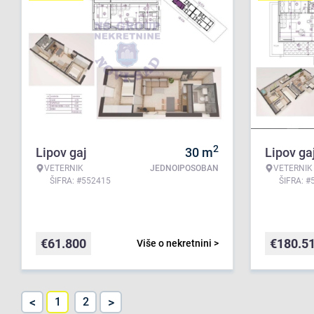
2
Lipov gaj
30
m
Lipov ga
VETERNIK
JEDNOIPOSOBAN
VETERNIK
ŠIFRA: #552415
ŠIFRA: #
€
61.800
€
180.5
Više o nekretnini >
<
>
1
2