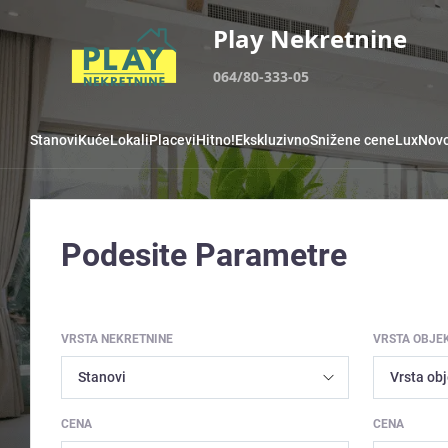
Play Nekretnine
064/80-333-05
Stanovi
Kuće
Lokali
Placevi
Hitno!
Ekskluzivno
Snižene cene
Lux
Novo
Podesite Parametre
VRSTA NEKRETNINE
VRSTA OBJE
CENA
CENA