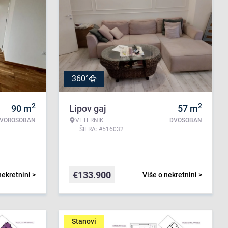
360°
2
2
90
m
Lipov gaj
57
m
TVOROSOBAN
VETERNIK
DVOSOBAN
ŠIFRA: #516032
€
133.900
nekretnini >
Više o nekretnini >
Stanovi