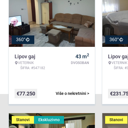
360°
360°
2
Lipov gaj
43
m
Lipov ga
VETERNIK
DVOSOBAN
VETERNIK
ŠIFRA: #547182
ŠIFRA: #
€
77.250
€
231.7
Više o nekretnini >
Stanovi
Ekskluzivno
Stanovi