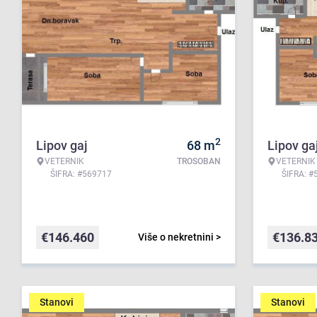
2
Lipov gaj
68
m
Lipov ga
VETERNIK
TROSOBAN
VETERNIK
ŠIFRA: #569717
ŠIFRA: #
€
146.460
€
136.8
Više o nekretnini >
Stanovi
Stanovi