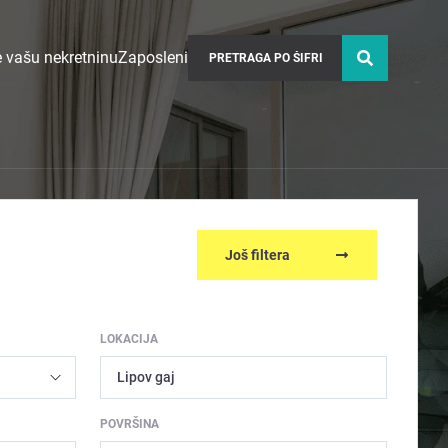
 vašu nekretninu
Zaposleni
Još filtera
LOKACIJA
Lipov gaj
POVRŠINA