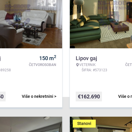
2
j
150
m
Lipov gaj
ČETVOROSOBAN
VETERNIK
ČE
389258
ŠIFRA: #573123
50
€
162.690
Više o nekretnini >
Više o 
Stanovi