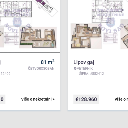
2
j
81
m
Lipov gaj
ČETVOROSOBAN
VETERNIK
552409
ŠIFRA: #552412
10
€
128.960
Više o nekretnini >
Više o 