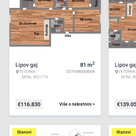
2
Lipov gaj
81
m
Lipov ga
VETERNIK
ČETVOROSOBAN
VETERNIK
ŠIFRA: #521719
ŠIFRA: #
€
116.830
€
139.0
Više o nekretnini >
Stanovi
Stanovi