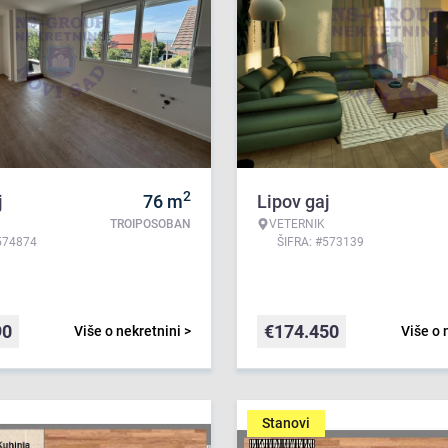
2
j
76
m
Lipov gaj
TROIPOSOBAN
VETERNIK
574874
ŠIFRA: #573139
90
€
174.450
Više o nekretnini >
Više o 
Stanovi