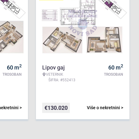
2
2
60
m
Lipov gaj
60
m
TROSOBAN
VETERNIK
TROSOBAN
ŠIFRA: #552413
€
130.020
nekretnini >
Više o nekretnini >