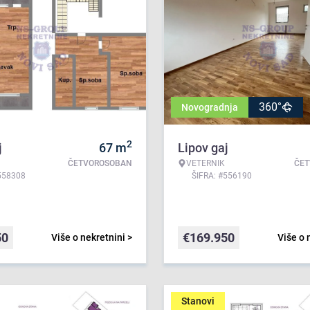
360°
Novogradnja
2
j
67
m
Lipov gaj
ČETVOROSOBAN
VETERNIK
ČE
558308
ŠIFRA: #556190
50
€
169.950
Više o nekretnini >
Više o 
Stanovi