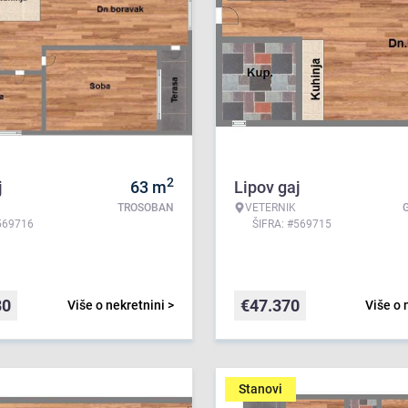
2
j
63
m
Lipov gaj
TROSOBAN
VETERNIK
569716
ŠIFRA: #569715
30
€
47.370
Više o nekretnini >
Više o 
Stanovi