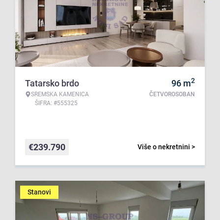
2
Tatarsko brdo
96
m
SREMSKA KAMENICA
ČETVOROSOBAN
ŠIFRA: #555325
€
239.790
Više o nekretnini >
Stanovi