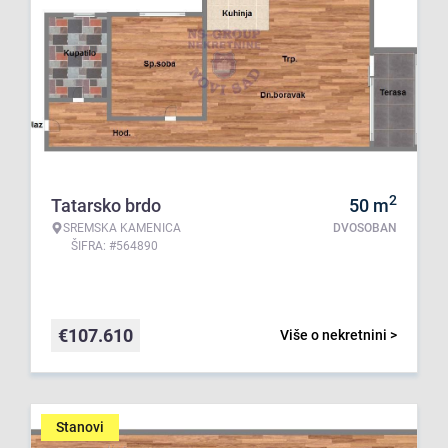
2
Tatarsko brdo
50
m
SREMSKA KAMENICA
DVOSOBAN
ŠIFRA: #564890
€
107.610
Više o nekretnini >
Stanovi