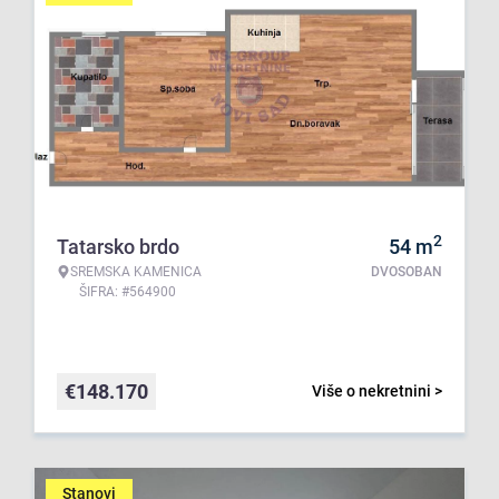
2
Tatarsko brdo
54
m
SREMSKA KAMENICA
DVOSOBAN
ŠIFRA: #564900
€
148.170
Više o nekretnini >
Stanovi