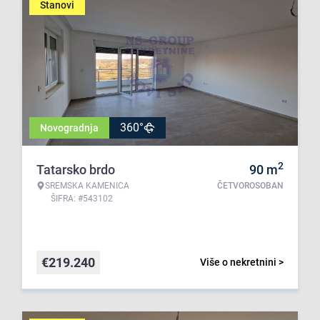
Stanovi
360°
Novogradnja
2
Tatarsko brdo
90
m
SREMSKA KAMENICA
ČETVOROSOBAN
ŠIFRA: #543102
€
219.240
Više o nekretnini >