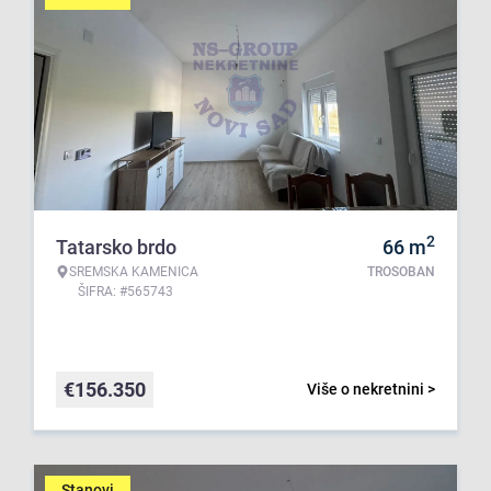
2
Tatarsko brdo
66
m
SREMSKA KAMENICA
TROSOBAN
ŠIFRA: #565743
€
156.350
Više o nekretnini >
Stanovi