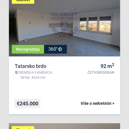
360°
Novogradnja
2
Tatarsko brdo
92
m
SREMSKA KAMENICA
ČETVOROSOBAN
ŠIFRA: #543109
€
245.000
Više o nekretnini >