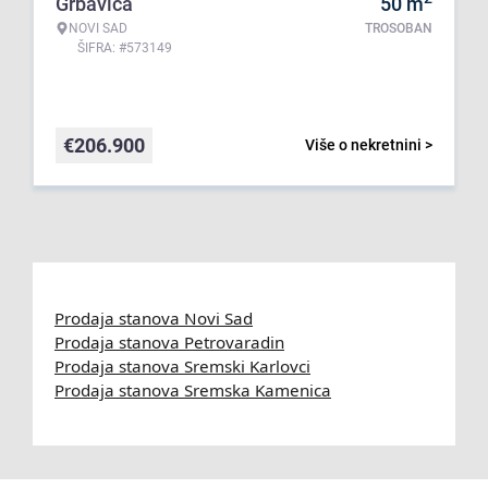
Grbavica
50
m
NOVI SAD
TROSOBAN
ŠIFRA: #573149
€
206.900
Više o nekretnini >
Prodaja stanova Novi Sad
Prodaja stanova Petrovaradin
Prodaja stanova Sremski Karlovci
Prodaja stanova Sremska Kamenica