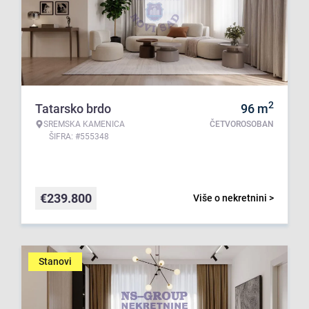
2
Tatarsko brdo
96
m
SREMSKA KAMENICA
ČETVOROSOBAN
ŠIFRA: #555348
€
239.800
Više o nekretnini >
Stanovi