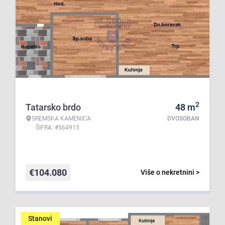
2
Tatarsko brdo
48
m
SREMSKA KAMENICA
DVOSOBAN
ŠIFRA: #564915
€
104.080
Više o nekretnini >
Stanovi