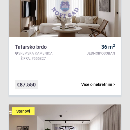
2
Tatarsko brdo
36
m
SREMSKA KAMENICA
JEDNOIPOSOBAN
ŠIFRA: #555327
€
87.550
Više o nekretnini >
Stanovi