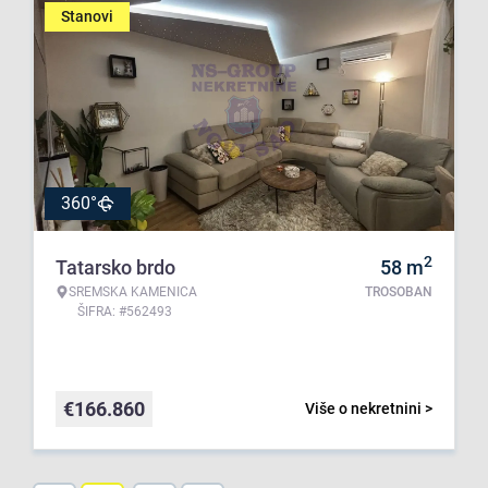
Stanovi
360°
2
Tatarsko brdo
58
m
SREMSKA KAMENICA
TROSOBAN
ŠIFRA: #562493
€
166.860
Više o nekretnini >