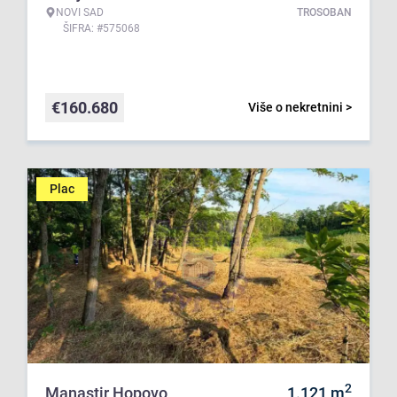
NOVI SAD
TROSOBAN
ŠIFRA: #575068
€
160.680
Više o nekretnini >
Plac
2
Manastir Hopovo
1.121
m