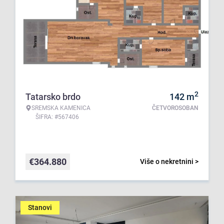
2
Tatarsko brdo
142
m
SREMSKA KAMENICA
ČETVOROSOBAN
ŠIFRA: #567406
€
364.880
Više o nekretnini >
Stanovi