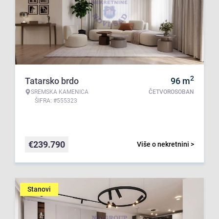
2
Tatarsko brdo
96
m
SREMSKA KAMENICA
ČETVOROSOBAN
ŠIFRA: #555323
€
239.790
Više o nekretnini >
Stanovi