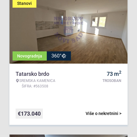
Stanovi
360°
Novogradnja
2
Tatarsko brdo
73
m
SREMSKA KAMENICA
TROSOBAN
ŠIFRA: #563508
€
173.040
Više o nekretnini >