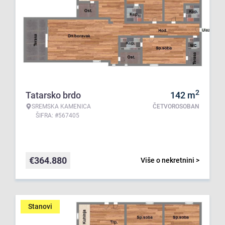
2
Tatarsko brdo
142
m
SREMSKA KAMENICA
ČETVOROSOBAN
ŠIFRA: #567405
€
364.880
Više o nekretnini >
Stanovi