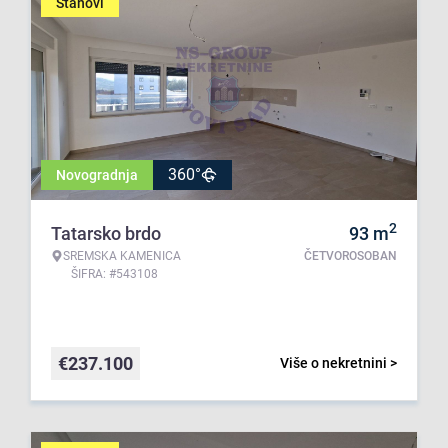
Stanovi
360°
Novogradnja
2
Tatarsko brdo
93
m
SREMSKA KAMENICA
ČETVOROSOBAN
ŠIFRA: #543108
€
237.100
Više o nekretnini >