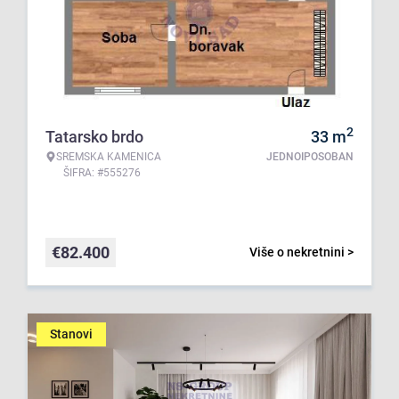
2
Tatarsko brdo
33
m
SREMSKA KAMENICA
JEDNOIPOSOBAN
ŠIFRA: #555276
€
82.400
Više o nekretnini >
Stanovi