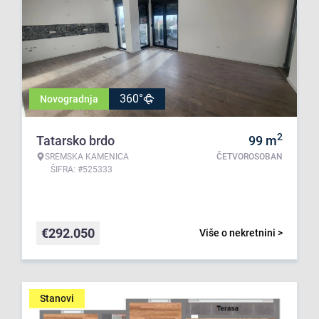
360°
Novogradnja
2
Tatarsko brdo
99
m
SREMSKA KAMENICA
ČETVOROSOBAN
ŠIFRA: #525333
€
292.050
Više o nekretnini >
Stanovi