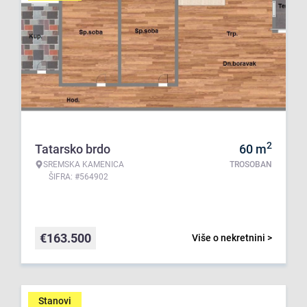
2
Tatarsko brdo
60
m
SREMSKA KAMENICA
TROSOBAN
ŠIFRA: #564902
€
163.500
Više o nekretnini >
Stanovi