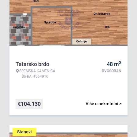
2
Tatarsko brdo
48
m
SREMSKA KAMENICA
DVOSOBAN
ŠIFRA: #564916
€
104.130
Više o nekretnini >
Stanovi