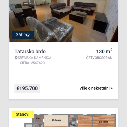
360°
2
Tatarsko brdo
130
m
SREMSKA KAMENICA
ČETVOROSOBAN
ŠIFRA: #547420
€
195.700
Više o nekretnini >
Stanovi