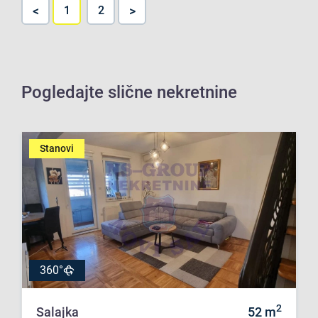
<
>
1
2
Pogledajte slične nekretnine
Stanovi
360°
2
Salajka
52
m