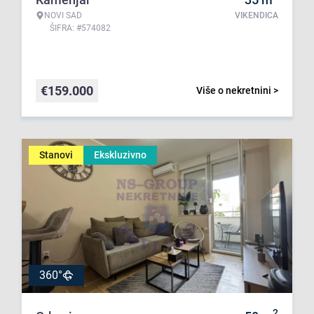
NOVI SAD
VIKENDICA
ŠIFRA: #574082
€
159.000
Više o nekretnini >
Stanovi
Ekskluzivno
360°
2