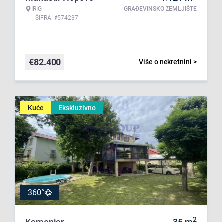
IRIG
GRAĐEVINSKO ZEMLJIŠTE
ŠIFRA: #574237
€
82.400
Više o nekretnini >
Kuće
Ekskluzivno
360°
2
Kamenjar
35
m