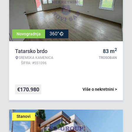
360°
Novogradnja
2
Tatarsko brdo
83
m
SREMSKA KAMENICA
TROSOBAN
ŠIFRA: #551096
€
170.980
Više o nekretnini >
Stanovi