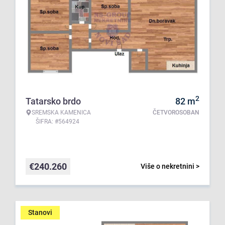
2
Tatarsko brdo
82
m
SREMSKA KAMENICA
ČETVOROSOBAN
ŠIFRA: #564924
€
240.260
Više o nekretnini >
Stanovi