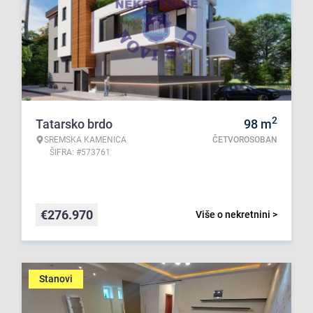
2
Tatarsko brdo
98
m
SREMSKA KAMENICA
ČETVOROSOBAN
ŠIFRA: #573761
€
276.970
Više o nekretnini >
Stanovi