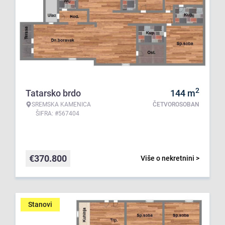
2
Tatarsko brdo
144
m
SREMSKA KAMENICA
ČETVOROSOBAN
ŠIFRA: #567404
€
370.800
Više o nekretnini >
Stanovi