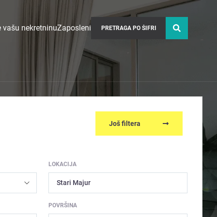
 vašu nekretninu
Zaposleni
Još filtera
LOKACIJA
Stari Majur
POVRŠINA