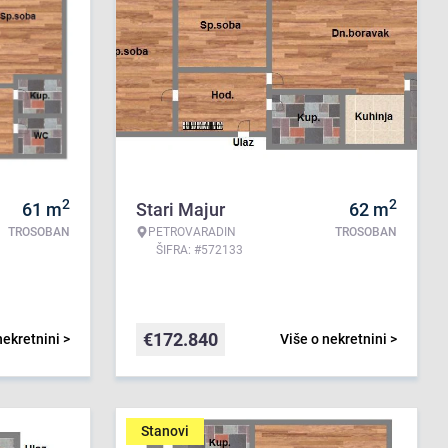
2
2
61
m
Stari Majur
62
m
TROSOBAN
PETROVARADIN
TROSOBAN
ŠIFRA: #572133
€
172.840
nekretnini >
Više o nekretnini >
Stanovi