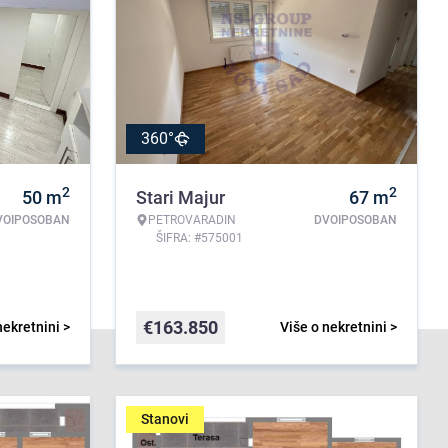
360°
2
2
50
m
Stari Majur
67
m
VOIPOSOBAN
PETROVARADIN
DVOIPOSOBAN
ŠIFRA: #575001
€
163.850
nekretnini >
Više o nekretnini >
Stanovi