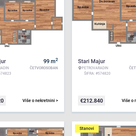
2
jur
99
m
Stari Majur
RADIN
ČETVOROSOBAN
PETROVARADIN
ČE
574823
ŠIFRA: #574820
20
€
212.840
Više o nekretnini >
Više o 
Stanovi