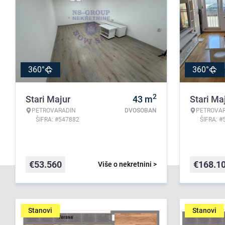
360°
360°
2
Stari Majur
43
m
Stari Ma
PETROVARADIN
DVOSOBAN
PETROVA
ŠIFRA: #547882
ŠIFRA: #
€
53.560
€
168.1
Više o nekretnini >
Stanovi
Stanovi