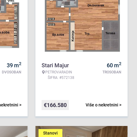
2
2
39
m
Stari Majur
60
m
DVOSOBAN
PETROVARADIN
TROSOBAN
ŠIFRA: #572138
€
166.580
nekretnini >
Više o nekretnini >
Stanovi