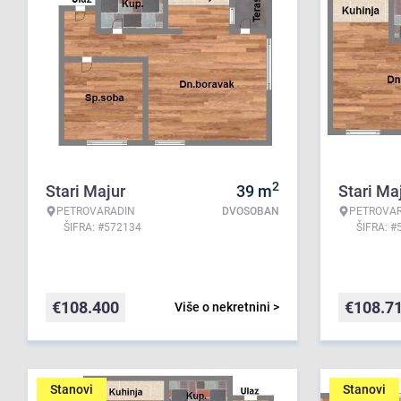
2
Stari Majur
39
m
Stari Ma
PETROVARADIN
DVOSOBAN
PETROVA
ŠIFRA: #572134
ŠIFRA: #
€
108.400
€
108.7
Više o nekretnini >
Stanovi
Stanovi