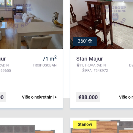
360°
2
jur
71
m
Stari Majur
RADIN
TROIPOSOBAN
PETROVARADIN
D
569655
ŠIFRA: #548972
00
€
88.000
Više o nekretnini >
Više o 
Stanovi