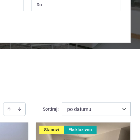
po datumu
Sortiraj
:
Stanovi
Ekskluzivno