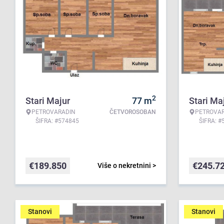
2
Stari Majur
77
m
Stari Ma
PETROVARADIN
ČETVOROSOBAN
PETROVA
ŠIFRA: #574845
ŠIFRA: #
€
189.850
€
245.7
Više o nekretnini >
Stanovi
Stanovi