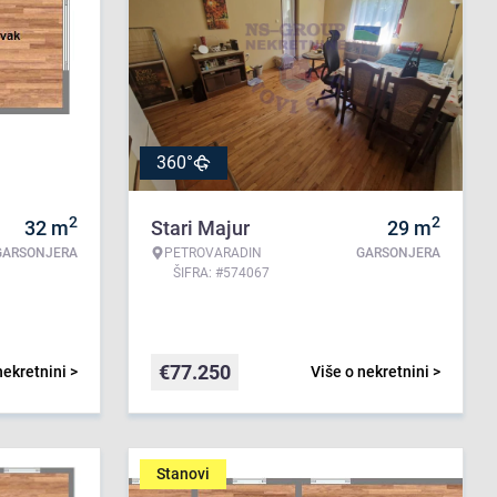
360°
2
2
32
m
Stari Majur
29
m
GARSONJERA
PETROVARADIN
GARSONJERA
ŠIFRA: #574067
€
77.250
nekretnini >
Više o nekretnini >
Stanovi