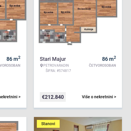
2
2
86
m
Stari Majur
86
m
TVOROSOBAN
PETROVARADIN
ČETVOROSOBAN
ŠIFRA: #574817
€
212.840
nekretnini >
Više o nekretnini >
Stanovi