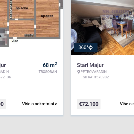
360°
2
jur
68
m
Stari Majur
RADIN
TROSOBAN
PETROVARADIN
572136
ŠIFRA: #570982
00
€
72.100
Više o nekretnini >
Više o 