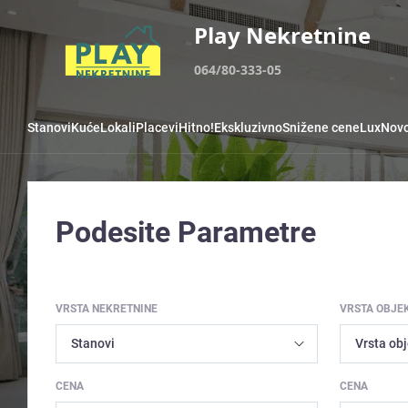
Play Nekretnine
064/80-333-05
Stanovi
Kuće
Lokali
Placevi
Hitno!
Ekskluzivno
Snižene cene
Lux
Novo
Podesite Parametre
VRSTA NEKRETNINE
VRSTA OBJE
CENA
CENA