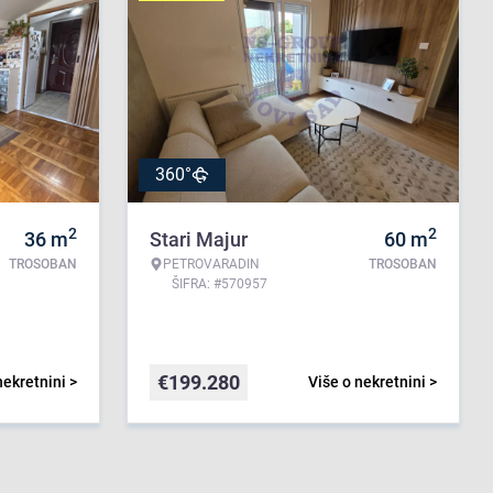
360°
2
2
36
m
Stari Majur
60
m
TROSOBAN
PETROVARADIN
TROSOBAN
ŠIFRA: #570957
€
199.280
nekretnini >
Više o nekretnini >