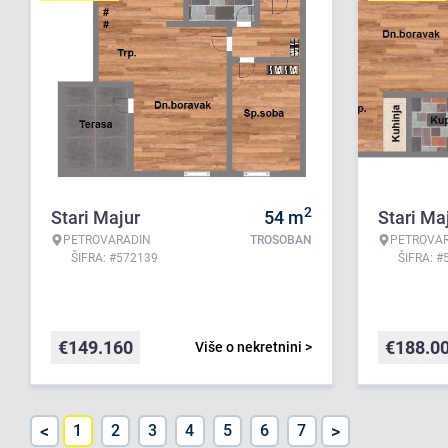
2
Stari Majur
54
m
Stari Ma
PETROVARADIN
TROSOBAN
PETROVA
ŠIFRA: #572139
ŠIFRA: #
€
149.160
€
188.0
Više o nekretnini >
<
>
1
2
3
4
5
6
7