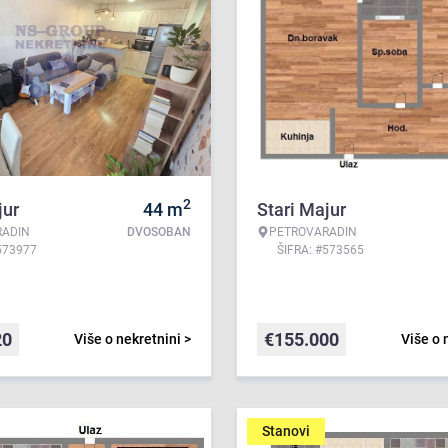
2
jur
44
m
Stari Majur
RADIN
DVOSOBAN
PETROVARADIN
573977
ŠIFRA: #573565
20
€
155.000
Više o nekretnini >
Više o 
Stanovi