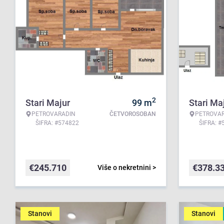
2
Stari Majur
99
m
Stari Ma
PETROVARADIN
ČETVOROSOBAN
PETROVA
ŠIFRA: #574822
ŠIFRA: #
€
245.710
€
378.3
Više o nekretnini >
Stanovi
Stanovi