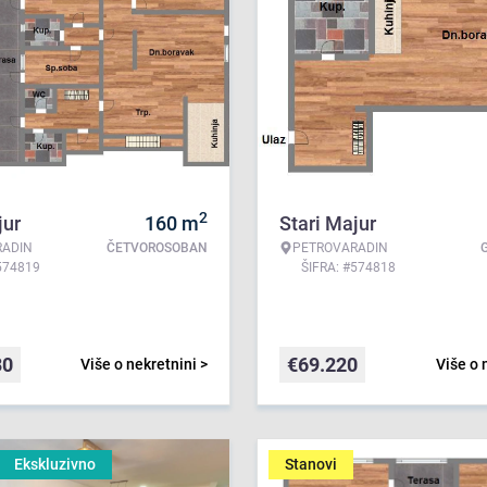
2
jur
160
m
Stari Majur
RADIN
ČETVOROSOBAN
PETROVARADIN
574819
ŠIFRA: #574818
30
€
69.220
Više o nekretnini >
Više o 
Ekskluzivno
Stanovi