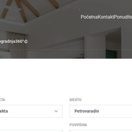
Početna
Kontakt
Ponudite
gradnja
360°
KTA
MESTO
POVRŠINA