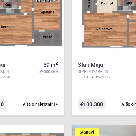
2
jur
39
m
Stari Majur
RADIN
DVOSOBAN
PETROVARADIN
572135
ŠIFRA: #572137
10
€
108.380
Više o nekretnini >
Više o 
Stanovi