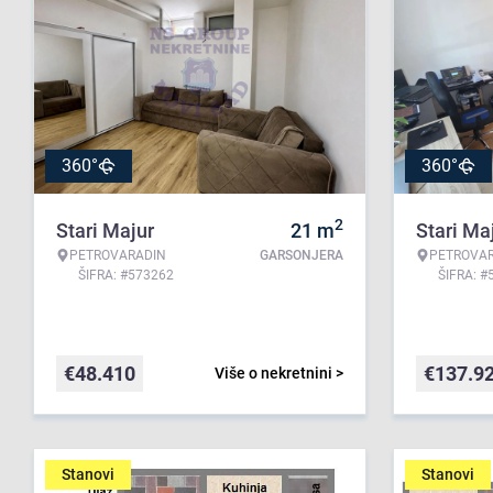
360°
360°
2
Stari Majur
21
m
Stari Ma
PETROVARADIN
GARSONJERA
PETROVA
ŠIFRA: #573262
ŠIFRA: #
€
48.410
€
137.9
Više o nekretnini >
Stanovi
Stanovi