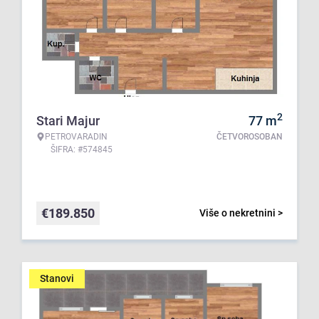
2
Stari Majur
77
m
PETROVARADIN
ČETVOROSOBAN
ŠIFRA: #574845
€
189.850
Više o nekretnini >
Stanovi