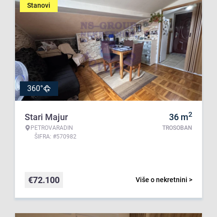
Stanovi
360°
2
Stari Majur
36
m
PETROVARADIN
TROSOBAN
ŠIFRA: #570982
€
72.100
Više o nekretnini >