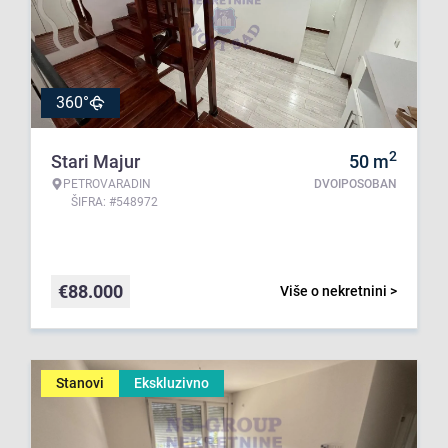
360°
2
Stari Majur
50
m
PETROVARADIN
DVOIPOSOBAN
ŠIFRA: #548972
€
88.000
Više o nekretnini >
Stanovi
Ekskluzivno