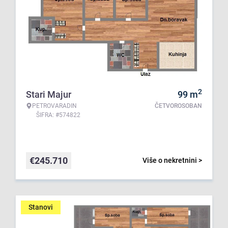
2
Stari Majur
99
m
PETROVARADIN
ČETVOROSOBAN
ŠIFRA: #574822
€
245.710
Više o nekretnini >
Stanovi