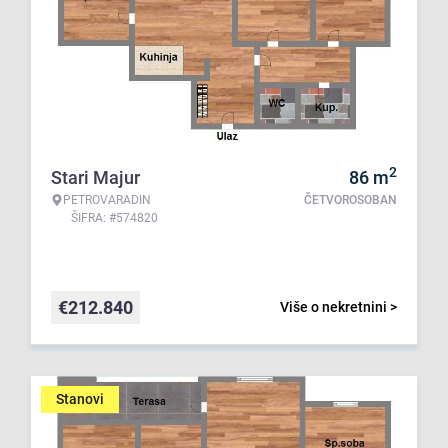
2
Stari Majur
86
m
PETROVARADIN
ČETVOROSOBAN
ŠIFRA: #574820
€
212.840
Više o nekretnini >
Stanovi