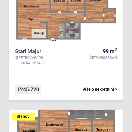
2
Stari Majur
99
m
PETROVARADIN
ČETVOROSOBAN
ŠIFRA: #574823
€
245.720
Više o nekretnini >
Stanovi