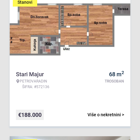
Stanovi
2
Stari Majur
68
m
PETROVARADIN
TROSOBAN
ŠIFRA: #572136
€
188.000
Više o nekretnini >