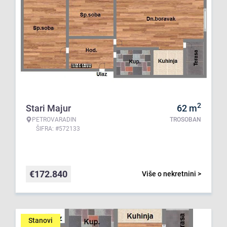
2
Stari Majur
62
m
PETROVARADIN
TROSOBAN
ŠIFRA: #572133
€
172.840
Više o nekretnini >
Stanovi