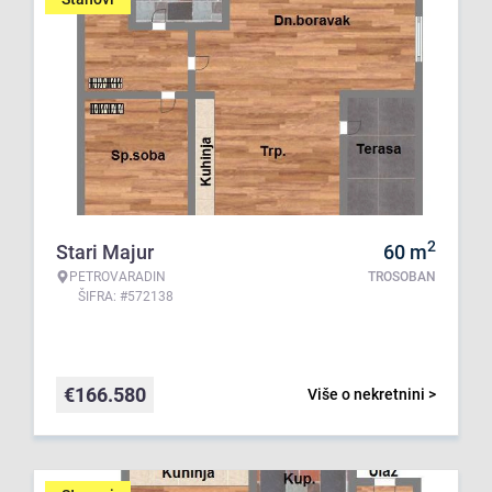
2
Stari Majur
60
m
PETROVARADIN
TROSOBAN
ŠIFRA: #572138
€
166.580
Više o nekretnini >