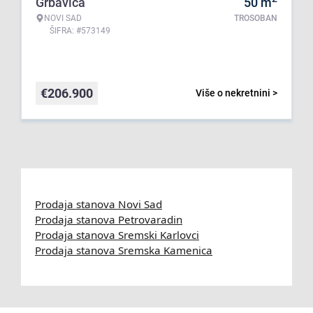
Grbavica
50
m
NOVI SAD
TROSOBAN
ŠIFRA: #573149
€
206.900
Više o nekretnini >
Prodaja stanova Novi Sad
Prodaja stanova Petrovaradin
Prodaja stanova Sremski Karlovci
Prodaja stanova Sremska Kamenica