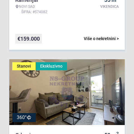
NOVI SAD
VIKENDICA
ŠIFRA: #574082
€
159.000
Više o nekretnini >
Stanovi
Ekskluzivno
360°
2