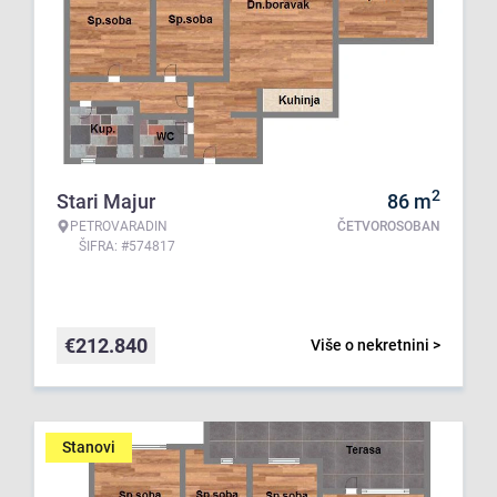
2
Stari Majur
86
m
PETROVARADIN
ČETVOROSOBAN
ŠIFRA: #574817
€
212.840
Više o nekretnini >
Stanovi