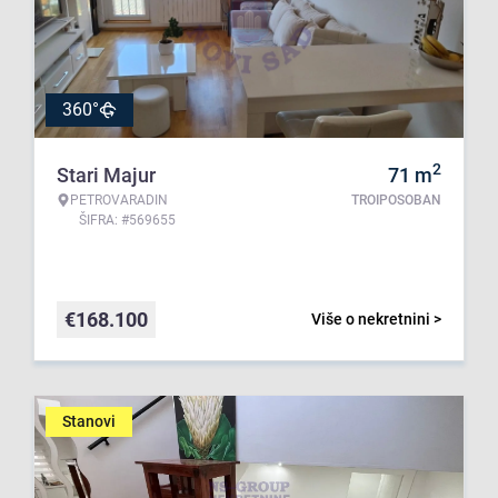
360°
2
Stari Majur
71
m
PETROVARADIN
TROIPOSOBAN
ŠIFRA: #569655
€
168.100
Više o nekretnini >
Stanovi