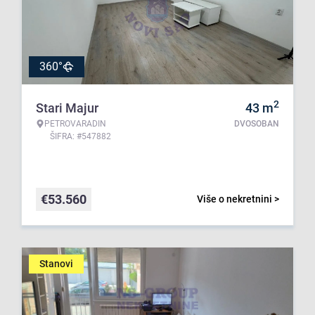
360°
2
Stari Majur
43
m
PETROVARADIN
DVOSOBAN
ŠIFRA: #547882
€
53.560
Više o nekretnini >
Stanovi