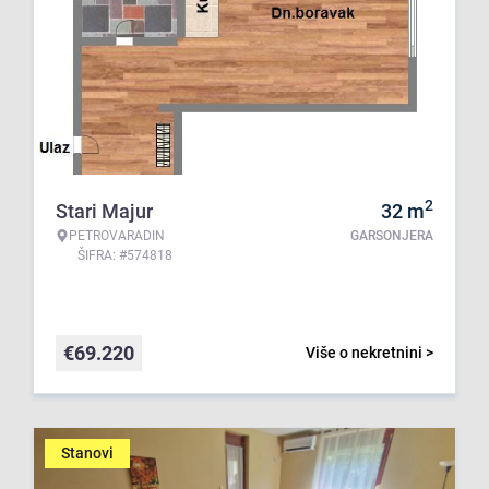
2
Stari Majur
32
m
PETROVARADIN
GARSONJERA
ŠIFRA: #574818
€
69.220
Više o nekretnini >
Stanovi