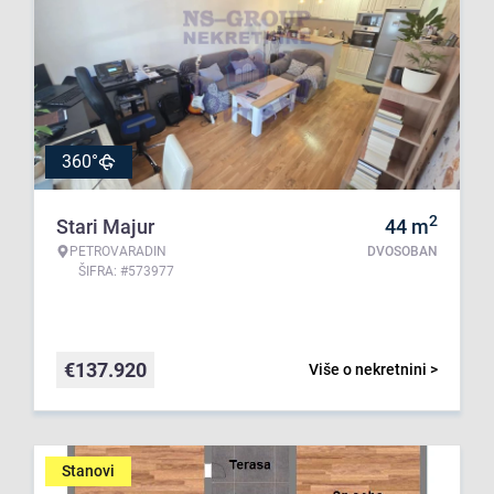
360°
2
Stari Majur
44
m
PETROVARADIN
DVOSOBAN
ŠIFRA: #573977
€
137.920
Više o nekretnini >
Stanovi