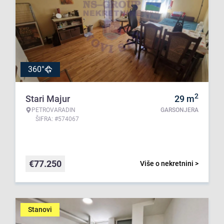
360°
2
Stari Majur
29
m
PETROVARADIN
GARSONJERA
ŠIFRA: #574067
€
77.250
Više o nekretnini >
Stanovi