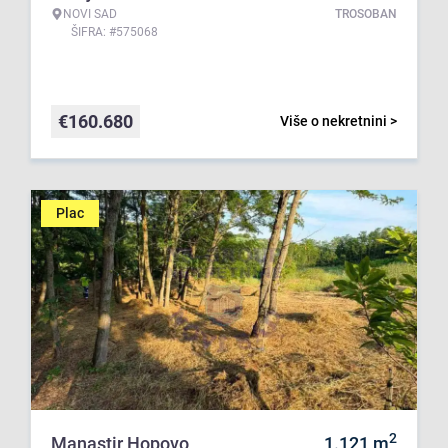
NOVI SAD
TROSOBAN
ŠIFRA: #575068
€
160.680
Više o nekretnini >
Plac
2
Manastir Hopovo
1.121
m