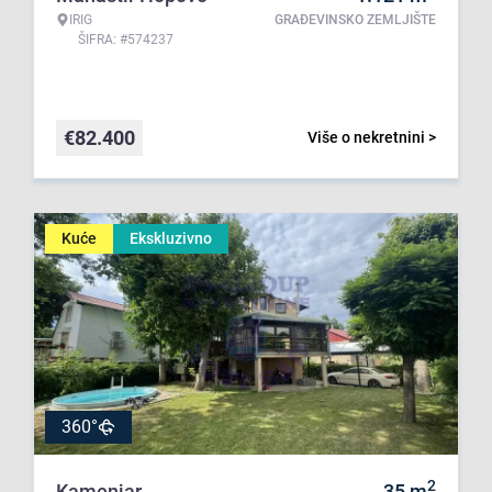
IRIG
GRAĐEVINSKO ZEMLJIŠTE
ŠIFRA: #574237
€
82.400
Više o nekretnini >
Kuće
Ekskluzivno
360°
2
Kamenjar
35
m