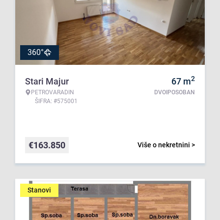
360°
2
Stari Majur
67
m
PETROVARADIN
DVOIPOSOBAN
ŠIFRA: #575001
€
163.850
Više o nekretnini >
Stanovi