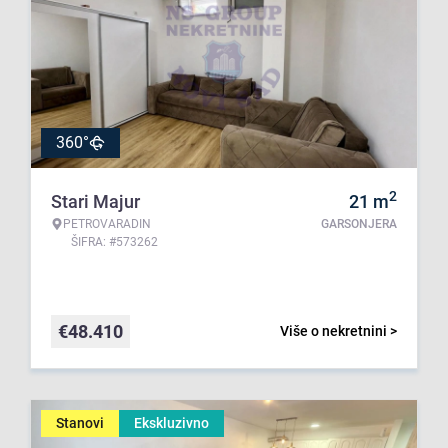
360°
2
Stari Majur
21
m
PETROVARADIN
GARSONJERA
ŠIFRA: #573262
€
48.410
Više o nekretnini >
Stanovi
Ekskluzivno