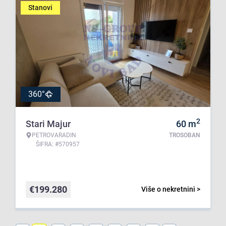
Stanovi
360°
2
Stari Majur
60
m
PETROVARADIN
TROSOBAN
ŠIFRA: #570957
€
199.280
Više o nekretnini >