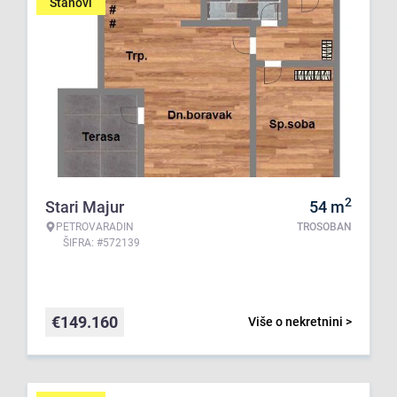
Stanovi
2
Stari Majur
54
m
PETROVARADIN
TROSOBAN
ŠIFRA: #572139
€
149.160
Više o nekretnini >