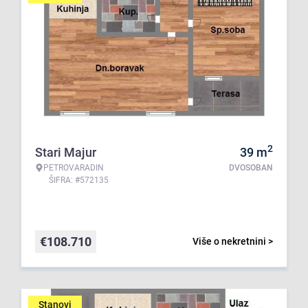
2
Stari Majur
39
m
PETROVARADIN
DVOSOBAN
ŠIFRA: #572135
€
108.710
Više o nekretnini >
Stanovi