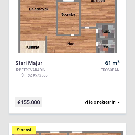
2
Stari Majur
61
m
PETROVARADIN
TROSOBAN
ŠIFRA: #573565
€
155.000
Više o nekretnini >
Stanovi