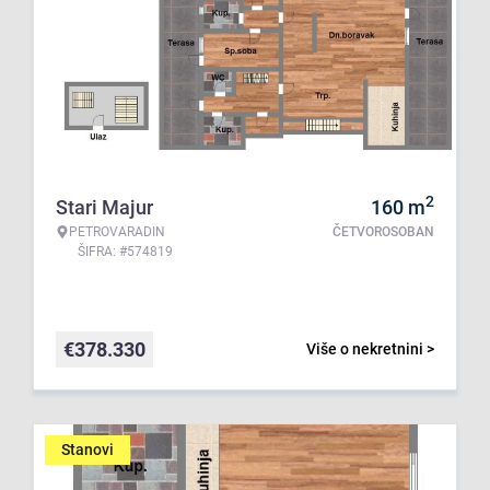
2
Stari Majur
160
m
PETROVARADIN
ČETVOROSOBAN
ŠIFRA: #574819
€
378.330
Više o nekretnini >
Stanovi