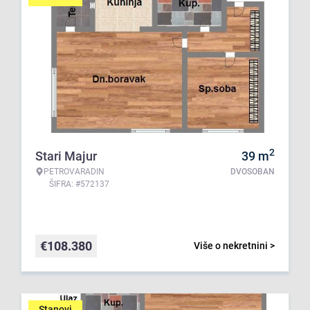
2
Stari Majur
39
m
PETROVARADIN
DVOSOBAN
ŠIFRA: #572137
€
108.380
Više o nekretnini >
Stanovi