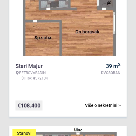
2
Stari Majur
39
m
PETROVARADIN
DVOSOBAN
ŠIFRA: #572134
€
108.400
Više o nekretnini >
Stanovi