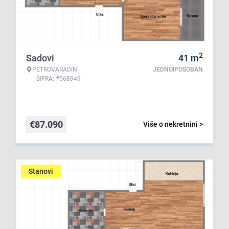
2
Sadovi
41
m
PETROVARADIN
JEDNOIPOSOBAN
ŠIFRA: #568949
€
87.090
Više o nekretnini >
Stanovi