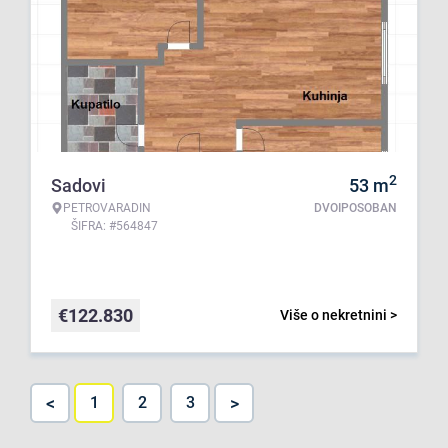
2
Sadovi
53
m
PETROVARADIN
DVOIPOSOBAN
ŠIFRA: #564847
€
122.830
Više o nekretnini >
<
>
1
2
3