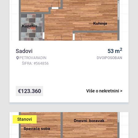
2
Sadovi
53
m
PETROVARADIN
DVOIPOSOBAN
ŠIFRA: #564856
€
123.360
Više o nekretnini >
Stanovi