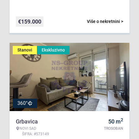
€
159.000
Više o nekretnini >
Stanovi
Ekskluzivno
360°
2
Grbavica
50
m
NOVI SAD
TROSOBAN
ŠIFRA: #573149