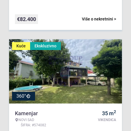
€
82.400
Više o nekretnini >
Kuće
Ekskluzivno
360°
2
Kamenjar
35
m
NOVI SAD
VIKENDICA
ŠIFRA: #574082