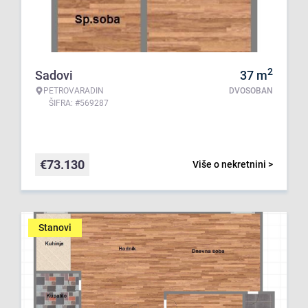
2
Sadovi
37
m
PETROVARADIN
DVOSOBAN
ŠIFRA: #569287
€
73.130
Više o nekretnini >
Stanovi