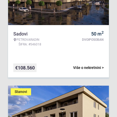
2
Sadovi
50
m
PETROVARADIN
DVOIPOSOBAN
ŠIFRA: #546018
€
108.560
Više o nekretnini >
Stanovi