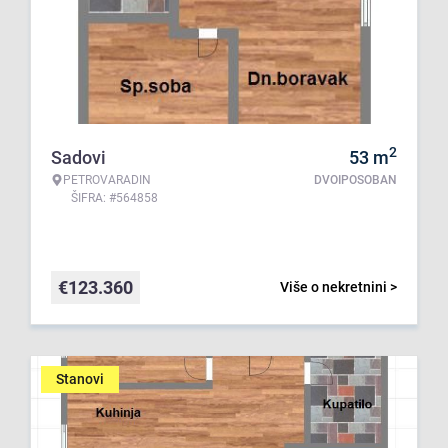
2
Sadovi
53
m
PETROVARADIN
DVOIPOSOBAN
ŠIFRA: #564858
€
123.360
Više o nekretnini >
Stanovi