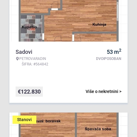
2
Sadovi
53
m
PETROVARADIN
DVOIPOSOBAN
ŠIFRA: #564842
€
122.830
Više o nekretnini >
Stanovi