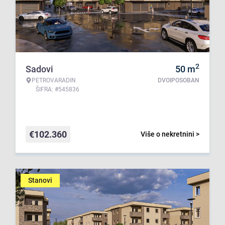
2
Sadovi
50
m
PETROVARADIN
DVOIPOSOBAN
ŠIFRA: #545836
€
102.360
Više o nekretnini >
Stanovi