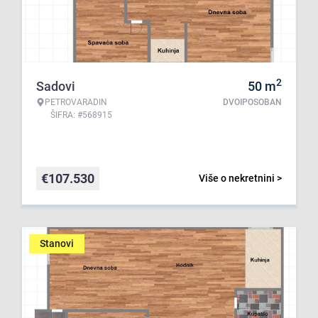
2
Sadovi
50
m
PETROVARADIN
DVOIPOSOBAN
ŠIFRA: #568915
€
107.530
Više o nekretnini >
Stanovi