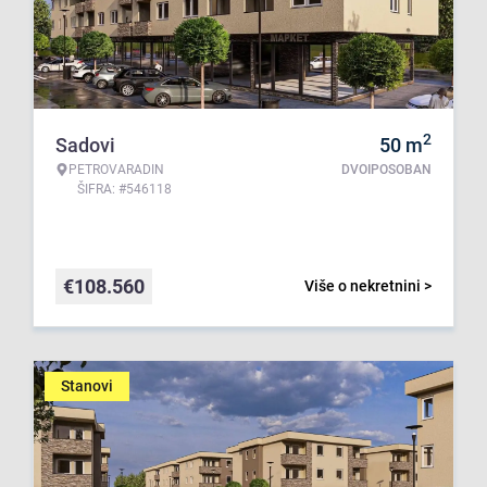
2
Sadovi
50
m
PETROVARADIN
DVOIPOSOBAN
ŠIFRA: #546118
€
108.560
Više o nekretnini >
Stanovi