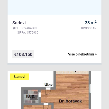
2
Sadovi
38
m
PETROVARADIN
DVOSOBAN
ŠIFRA: #575930
€
108.150
Više o nekretnini >
Stanovi