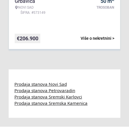
Grbavica
50
m
NOVI SAD
TROSOBAN
ŠIFRA: #573149
€
206.900
Više o nekretnini >
Prodaja stanova Novi Sad
Prodaja stanova Petrovaradin
Prodaja stanova Sremski Karlovci
Prodaja stanova Sremska Kamenica