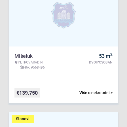
2
Mišeluk
53
m
PETROVARADIN
DVOIPOSOBAN
ŠIFRA: #568496
€
139.750
Više o nekretnini >
Stanovi