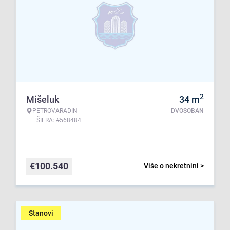
2
Mišeluk
34
m
PETROVARADIN
DVOSOBAN
ŠIFRA: #568484
€
100.540
Više o nekretnini >
Stanovi