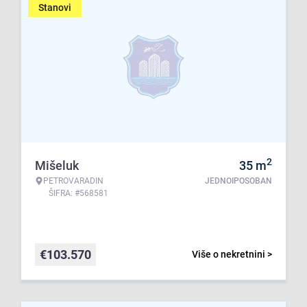
Stanovi
2
Mišeluk
35
m
PETROVARADIN
JEDNOIPOSOBAN
ŠIFRA: #568581
€
103.570
Više o nekretnini >