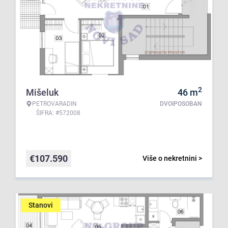
2
Mišeluk
46
m
PETROVARADIN
DVOIPOSOBAN
ŠIFRA: #572008
€
107.590
Više o nekretnini >
Stanovi