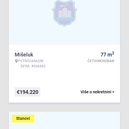
2
Mišeluk
77
m
PETROVARADIN
ČETVOROSOBAN
ŠIFRA: #568483
€
194.220
Više o nekretnini >
Stanovi