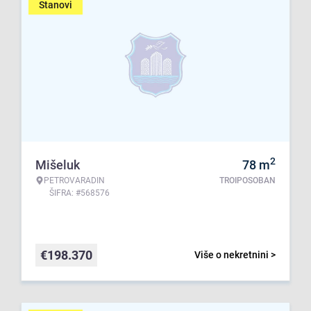
Stanovi
2
Mišeluk
78
m
PETROVARADIN
TROIPOSOBAN
ŠIFRA: #568576
€
198.370
Više o nekretnini >