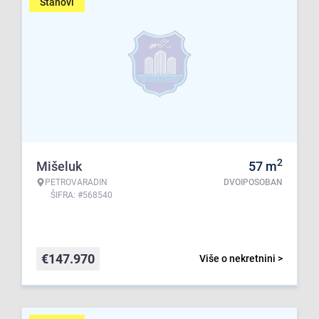
Stanovi
2
Mišeluk
57
m
PETROVARADIN
DVOIPOSOBAN
ŠIFRA: #568540
€
147.970
Više o nekretnini >