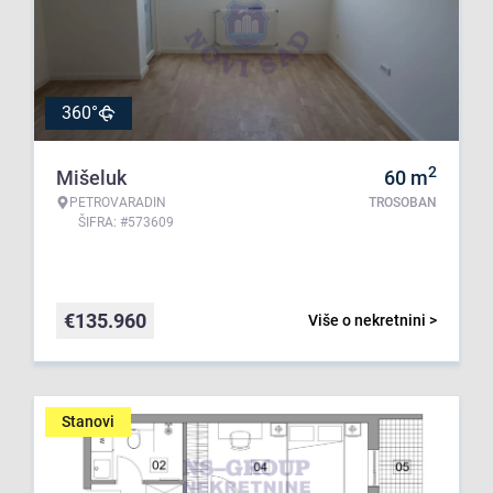
360°
2
Mišeluk
60
m
PETROVARADIN
TROSOBAN
ŠIFRA: #573609
€
135.960
Više o nekretnini >
Stanovi