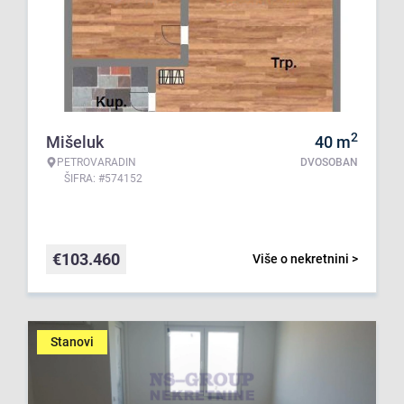
2
Mišeluk
40
m
PETROVARADIN
DVOSOBAN
ŠIFRA: #574152
€
103.460
Više o nekretnini >
Stanovi