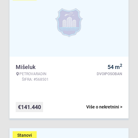
2
Mišeluk
54
m
PETROVARADIN
DVOIPOSOBAN
ŠIFRA: #568501
€
141.440
Više o nekretnini >
Stanovi