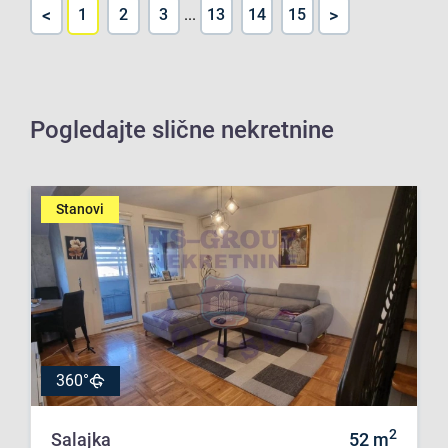
<
>
1
2
3
...
13
14
15
Pogledajte slične nekretnine
Stanovi
360°
2
Salajka
52
m