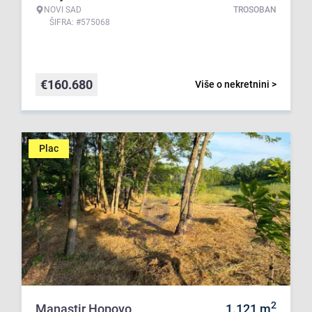
NOVI SAD
TROSOBAN
ŠIFRA: #575068
€
160.680
Više o nekretnini >
Plac
2
Manastir Hopovo
1.121
m