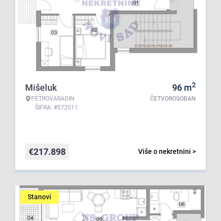
2
Mišeluk
96
m
PETROVARADIN
ČETVOROSOBAN
ŠIFRA: #572011
€
217.898
Više o nekretnini >
Stanovi