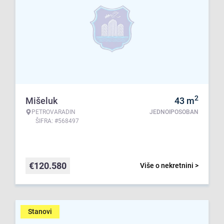
2
Mišeluk
43
m
PETROVARADIN
JEDNOIPOSOBAN
ŠIFRA: #568497
€
120.580
Više o nekretnini >
Stanovi