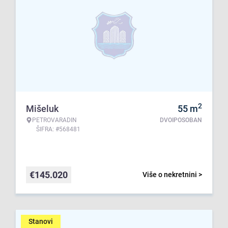
2
Mišeluk
55
m
PETROVARADIN
DVOIPOSOBAN
ŠIFRA: #568481
€
145.020
Više o nekretnini >
Stanovi