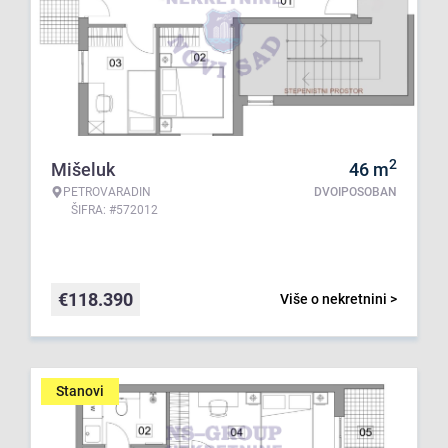
2
Mišeluk
46
m
PETROVARADIN
DVOIPOSOBAN
ŠIFRA: #572012
€
118.390
Više o nekretnini >
Stanovi