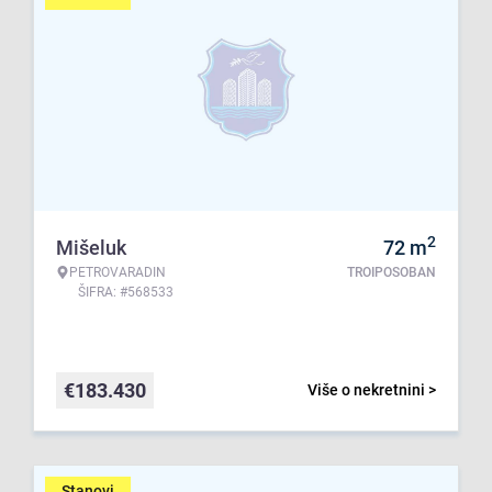
2
Mišeluk
72
m
PETROVARADIN
TROIPOSOBAN
ŠIFRA: #568533
€
183.430
Više o nekretnini >
Stanovi