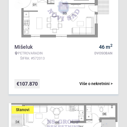
2
Mišeluk
46
m
PETROVARADIN
DVOSOBAN
ŠIFRA: #572013
€
107.870
Više o nekretnini >
Stanovi