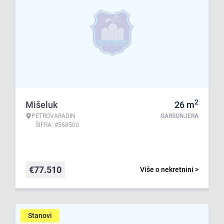
2
Mišeluk
26
m
PETROVARADIN
GARSONJERA
ŠIFRA: #568500
€
77.510
Više o nekretnini >
Stanovi