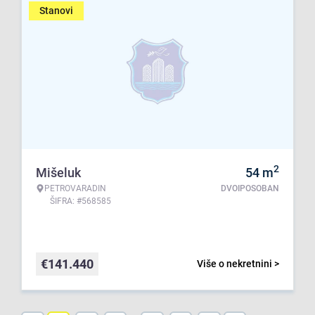
Stanovi
2
Mišeluk
54
m
PETROVARADIN
DVOIPOSOBAN
ŠIFRA: #568585
€
141.440
Više o nekretnini >