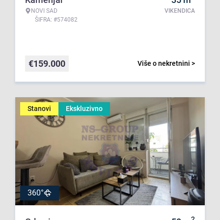
NOVI SAD
VIKENDICA
ŠIFRA: #574082
€
159.000
Više o nekretnini >
Stanovi
Ekskluzivno
360°
2