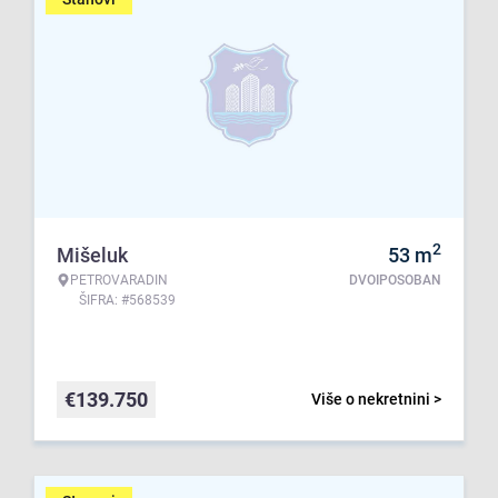
2
Mišeluk
53
m
PETROVARADIN
DVOIPOSOBAN
ŠIFRA: #568539
€
139.750
Više o nekretnini >