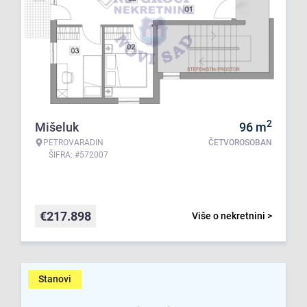
2
Mišeluk
96
m
PETROVARADIN
ČETVOROSOBAN
ŠIFRA: #572007
€
217.898
Više o nekretnini >
Stanovi