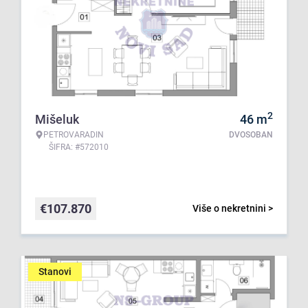
2
Mišeluk
46
m
PETROVARADIN
DVOSOBAN
ŠIFRA: #572010
€
107.870
Više o nekretnini >
Stanovi