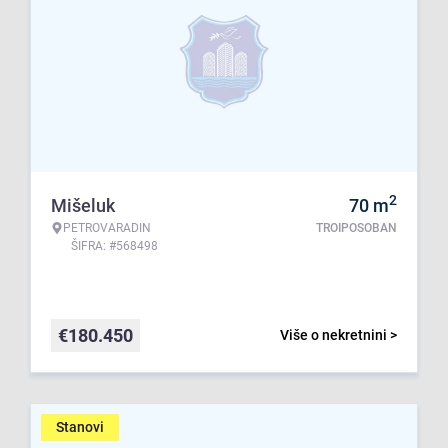
2
Mišeluk
70
m
PETROVARADIN
TROIPOSOBAN
ŠIFRA: #568498
€
180.450
Više o nekretnini >
Stanovi