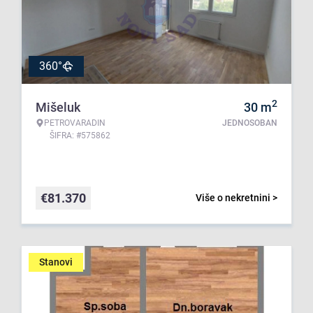
360°
2
Mišeluk
30
m
PETROVARADIN
JEDNOSOBAN
ŠIFRA: #575862
€
81.370
Više o nekretnini >
Stanovi