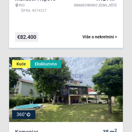
IRIG
GRAĐEVINSKO ZEMLJIŠTE
ŠIFRA: #574237
€
82.400
Više o nekretnini >
Kuće
Ekskluzivno
360°
2
Kamenjar
35
m