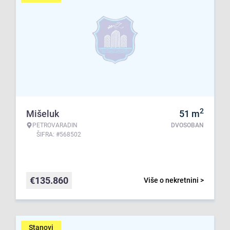
2
Mišeluk
51
m
PETROVARADIN
DVOSOBAN
ŠIFRA: #568502
€
135.860
Više o nekretnini >
Stanovi