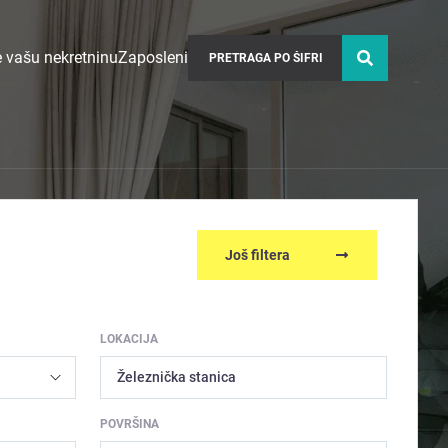
 vašu nekretninu
Zaposleni
Još filtera
LOKACIJA
Železnička stanica
POVRŠINA