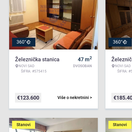
360°
360°
2
Železnička stanica
47
m
Železnič
NOVI SAD
DVOSOBAN
NOVI SAD
ŠIFRA: #575415
ŠIFRA: #
€
123.600
€
185.4
Više o nekretnini >
Stanovi
Stanovi