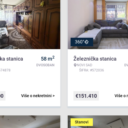
360°
2
ka stanica
58
m
Železnička stanica
DVOSOBAN
NOVI SAD
D
574878
ŠIFRA: #572036
00
€
151.410
Više o nekretnini >
Više o 
Stanovi