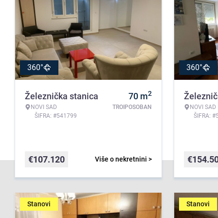
360°
360°
2
Železnička stanica
70
m
Železnič
NOVI SAD
TROIPOSOBAN
NOVI SAD
ŠIFRA: #541799
ŠIFRA: #
€
107.120
€
154.5
Više o nekretnini >
Stanovi
Stanovi