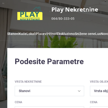
Play Nekretnine
064/80-333-05
Stanovi
Kuće
Lokali
Placevi
Hitno!
Ekskluzivno
Snižene cene
Lux
Novo
Podesite Parametre
VRSTA NEKRETNINE
VRSTA OBJE
CENA
CENA