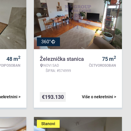
360°
2
2
48
m
Železnička stanica
75
m
VOIPOSOBAN
NOVI SAD
ČETVOROSOBAN
ŠIFRA: #574999
€
193.130
nekretnini >
Više o nekretnini >
Stanovi