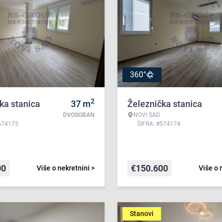
360°
2
ka stanica
37
m
Železnička stanica
DVOSOBAN
NOVI SAD
574175
ŠIFRA: #574174
00
€
150.600
Više o nekretnini >
Više o 
Stanovi