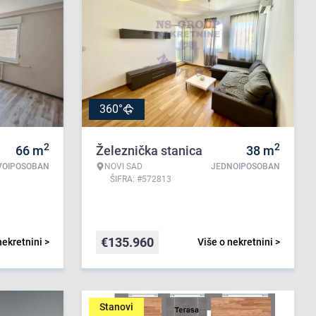
360°
2
2
66
m
Železnička stanica
38
m
VOIPOSOBAN
NOVI SAD
JEDNOIPOSOBAN
ŠIFRA: #572813
€
135.960
nekretnini >
Više o nekretnini >
Stanovi