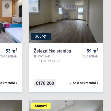
360°
2
2
53
m
Železnička stanica
59
m
VOIPOSOBAN
NOVI SAD
DVOSOBAN
ŠIFRA: #574178
€
170.200
nekretnini >
Više o nekretnini >
Stanovi