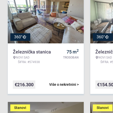
360°
360°
2
Železnička stanica
75
m
Železnič
NOVI SAD
TROSOBAN
NOVI SAD
ŠIFRA: #574938
ŠIFRA: #
€
216.300
€
154.5
Više o nekretnini >
Stanovi
Stanovi