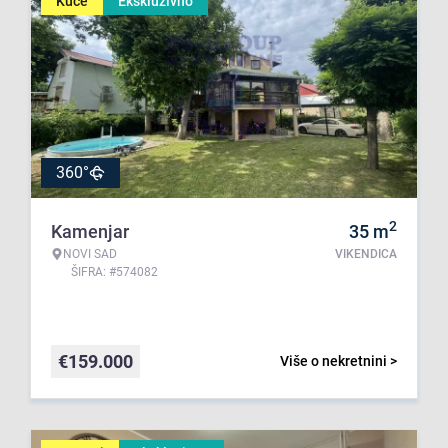
Kuće
Ekskluzivno
360°
2
Kamenjar
35
m
NOVI SAD
VIKENDICA
ŠIFRA: #574082
€
159.000
Više o nekretnini >