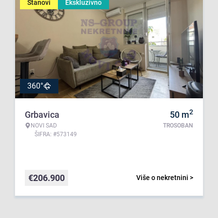
Stanovi
Ekskluzivno
360°
2
Grbavica
50
m
NOVI SAD
TROSOBAN
ŠIFRA: #573149
€
206.900
Više o nekretnini >