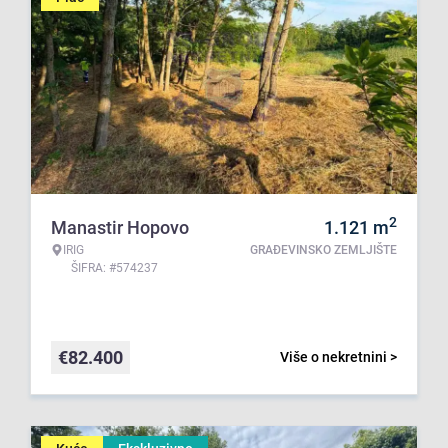
2
Manastir Hopovo
1.121
m
IRIG
GRAĐEVINSKO ZEMLJIŠTE
ŠIFRA: #574237
€
82.400
Više o nekretnini >