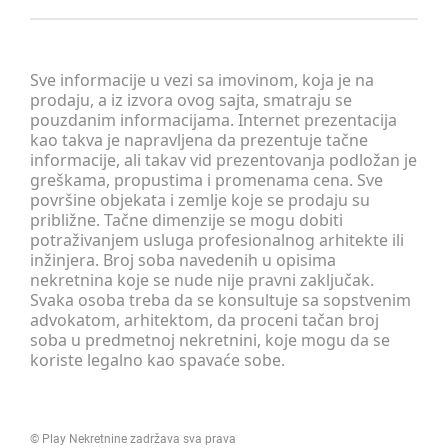
Sve informacije u vezi sa imovinom, koja je na
prodaju, a iz izvora ovog sajta, smatraju se
pouzdanim informacijama. Internet prezentacija
kao takva je napravljena da prezentuje tačne
informacije, ali takav vid prezentovanja podložan je
greškama, propustima i promenama cena. Sve
površine objekata i zemlje koje se prodaju su
približne. Tačne dimenzije se mogu dobiti
potraživanjem usluga profesionalnog arhitekte ili
inžinjera. Broj soba navedenih u opisima
nekretnina koje se nude nije pravni zaključak.
Svaka osoba treba da se konsultuje sa sopstvenim
advokatom, arhitektom, da proceni tačan broj
soba u predmetnoj nekretnini, koje mogu da se
koriste legalno kao spavaće sobe.
©
Play Nekretnine
zadržava sva prava