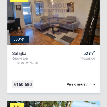
360°
2
Salajka
52
m
NOVI SAD
TROSOBAN
ŠIFRA: #575068
€
160.680
Više o nekretnini >
Plac