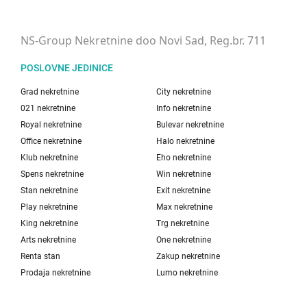
NS-Group Nekretnine doo Novi Sad, Reg.br. 711
POSLOVNE JEDINICE
Grad nekretnine
City nekretnine
021 nekretnine
Info nekretnine
Royal nekretnine
Bulevar nekretnine
Office nekretnine
Halo nekretnine
Klub nekretnine
Eho nekretnine
Spens nekretnine
Win nekretnine
Stan nekretnine
Exit nekretnine
Play nekretnine
Max nekretnine
King nekretnine
Trg nekretnine
Arts nekretnine
One nekretnine
Renta stan
Zakup nekretnine
Prodaja nekretnine
Lumo nekretnine