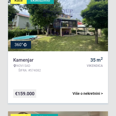
Kuće
Ekskluzivno
360°
2
Kamenjar
35
m
NOVI SAD
VIKENDICA
ŠIFRA: #574082
€
159.000
Više o nekretnini >