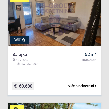
360°
2
Salajka
52
m
NOVI SAD
TROSOBAN
ŠIFRA: #575068
€
160.680
Više o nekretnini >
Plac