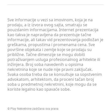
Sve informacije u vezi sa imovinom, koja je na
prodaju, a iz izvora ovog sajta, smatraju se
pouzdanim informacijama. Internet prezentacija
kao takva je napravljena da prezentuje tačne
informacije, ali takav vid prezentovanja podložan je
greškama, propustima i promenama cena. Sve
površine objekata i zemlje koje se prodaju su
približne. Tačne dimenzije se mogu dobiti
potraživanjem usluga profesionalnog arhitekte ili
inžinjera. Broj soba navedenih u opisima
nekretnina koje se nude nije pravni zaključak.
Svaka osoba treba da se konsultuje sa sopstvenim
advokatom, arhitektom, da proceni tačan broj
soba u predmetnoj nekretnini, koje mogu da se
koriste legalno kao spavaće sobe.
©
Play Nekretnine
zadržava sva prava