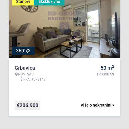
Stanovi
Ekskluzivno
360°
2
Grbavica
50
m
NOVI SAD
TROSOBAN
ŠIFRA: #573149
€
206.900
Više o nekretnini >