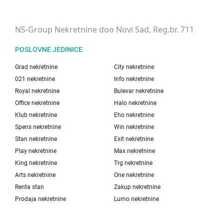
NS-Group Nekretnine doo Novi Sad, Reg.br. 711
POSLOVNE JEDINICE
Grad nekretnine
City nekretnine
021 nekretnine
Info nekretnine
Royal nekretnine
Bulevar nekretnine
Office nekretnine
Halo nekretnine
Klub nekretnine
Eho nekretnine
Spens nekretnine
Win nekretnine
Stan nekretnine
Exit nekretnine
Play nekretnine
Max nekretnine
King nekretnine
Trg nekretnine
Arts nekretnine
One nekretnine
Renta stan
Zakup nekretnine
Prodaja nekretnine
Lumo nekretnine