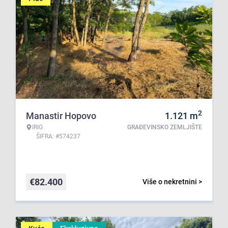
2
Manastir Hopovo
1.121
m
IRIG
GRAĐEVINSKO ZEMLJIŠTE
ŠIFRA: #574237
€
82.400
Više o nekretnini >