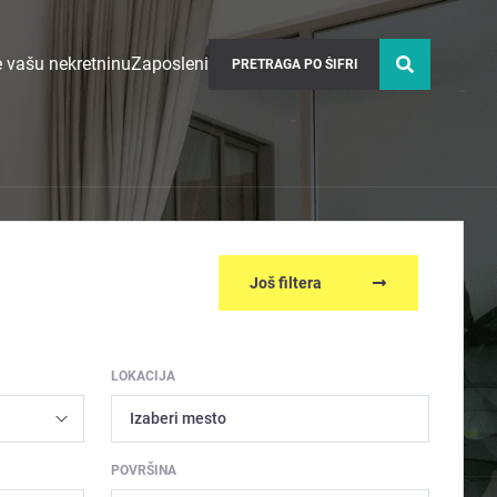
 vašu nekretninu
Zaposleni
Još filtera
LOKACIJA
Izaberi mesto
POVRŠINA