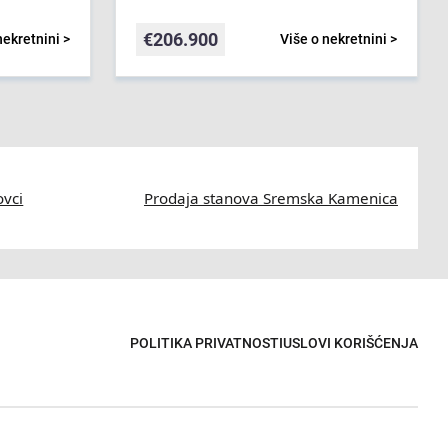
€
206.900
nekretnini >
Više o nekretnini >
ovci
Prodaja stanova Sremska Kamenica
POLITIKA PRIVATNOSTI
USLOVI KORIŠĆENJA