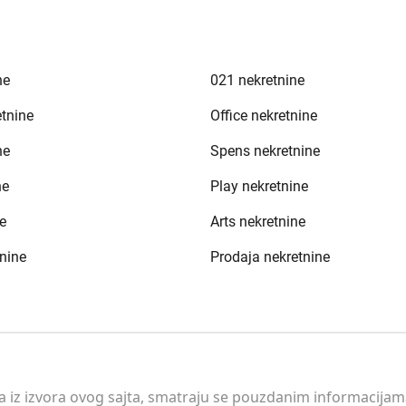
ne
021 nekretnine
etnine
Office nekretnine
ne
Spens nekretnine
ne
Play nekretnine
e
Arts nekretnine
nine
Prodaja nekretnine
 a iz izvora ovog sajta, smatraju se pouzdanim informacijama