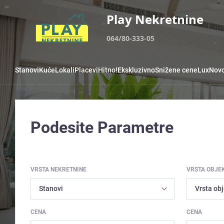
Play Nekretnine
064/80-333-05
Stanovi
Kuće
Lokali
Placevi
Hitno!
Ekskluzivno
Snižene cene
Lux
Novo
Podesite Parametre
VRSTA NEKRETNINE
VRSTA OBJE
CENA
CENA