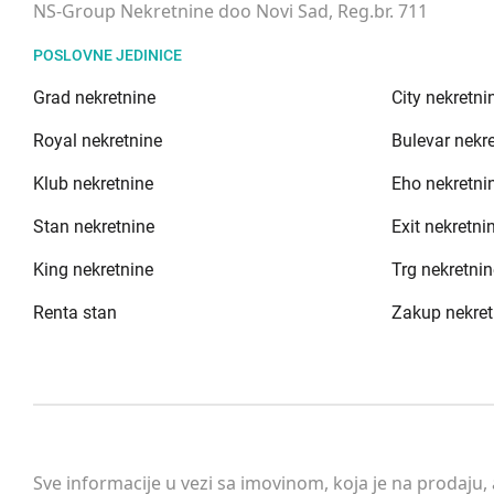
NS-Group Nekretnine doo Novi Sad, Reg.br. 711
POSLOVNE JEDINICE
Grad nekretnine
City nekretni
Royal nekretnine
Bulevar nekr
Klub nekretnine
Eho nekretni
Stan nekretnine
Exit nekretni
King nekretnine
Trg nekretnin
Renta stan
Zakup nekret
Sve informacije u vezi sa imovinom, koja je na prodaju,