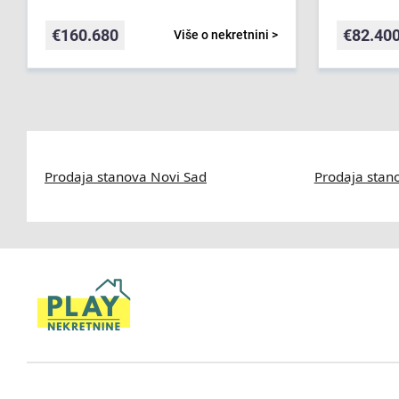
€
160.680
€
82.40
Više o nekretnini >
Prodaja stanova Novi Sad
Prodaja stan