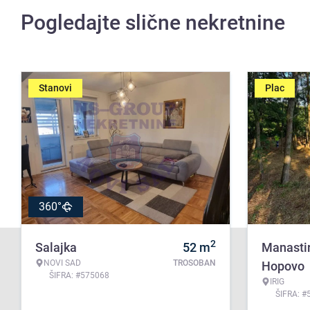
Pogledajte slične nekretnine
Stanovi
Plac
360°
2
Salajka
52
m
Manasti
NOVI SAD
TROSOBAN
Hopovo
ŠIFRA: #575068
IRIG
ŠIFRA: #