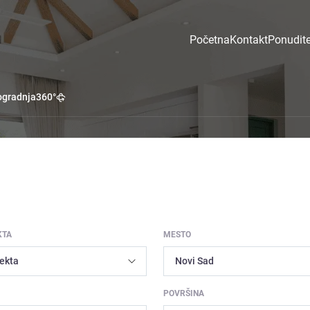
Početna
Kontakt
Ponudite
gradnja
360°
KTA
MESTO
POVRŠINA