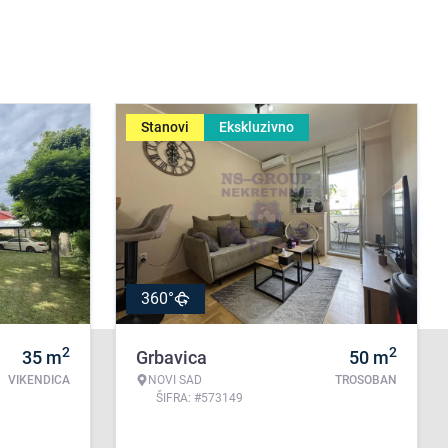
Stanovi
Ekskluzivno
360°
2
2
35
m
Grbavica
50
m
VIKENDICA
NOVI SAD
TROSOBAN
ŠIFRA: #573149