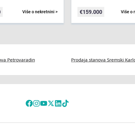
0
€
159.000
Više o nekretnini >
Više o 
ova Petrovaradin
Prodaja stanova Sremski Karl