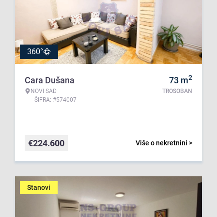
360°
2
Cara Dušana
73
m
NOVI SAD
TROSOBAN
ŠIFRA: #574007
€
224.600
Više o nekretnini >
Stanovi