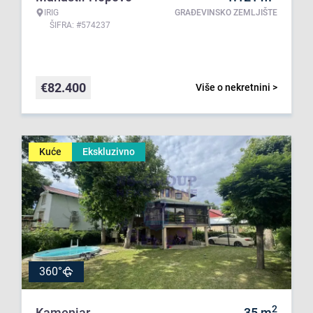
IRIG
GRAĐEVINSKO ZEMLJIŠTE
ŠIFRA: #574237
€
82.400
Više o nekretnini >
Kuće
Ekskluzivno
360°
2
Kamenjar
35
m