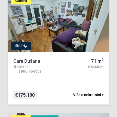
Stanovi
360°
2
Cara Dušana
71
m
NOVI SAD
TROSOBAN
ŠIFRA: #565663
€
175.100
Više o nekretnini >