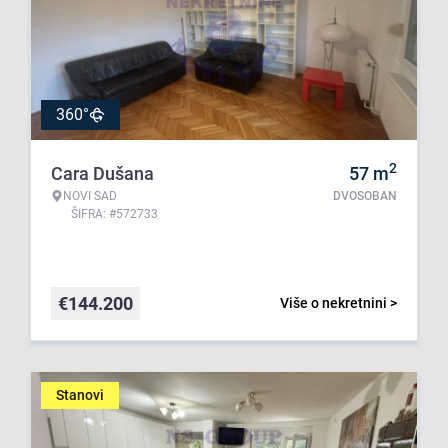
360°
2
Cara Dušana
57
m
NOVI SAD
DVOSOBAN
ŠIFRA: #572733
€
144.200
Više o nekretnini >
Stanovi