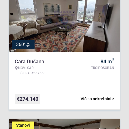
360°
2
Cara Dušana
84
m
NOVI SAD
TROIPOSOBAN
ŠIFRA: #567568
€
274.140
Više o nekretnini >
Stanovi