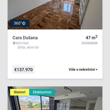
360°
2
Cara Dušana
47
m
NOVI SAD
DVOSOBAN
ŠIFRA: #569169
€
137.970
Više o nekretnini >
Stanovi
Ekskluzivno