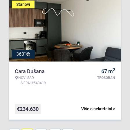
Stanovi
360°
2
Cara Dušana
67
m
NOVI SAD
TROSOBAN
ŠIFRA: #543419
€
234.630
Više o nekretnini >