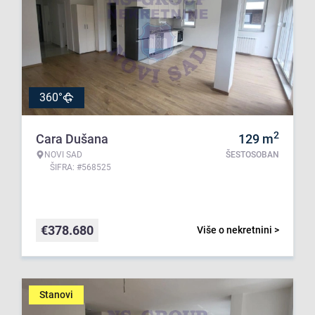
360°
2
Cara Dušana
129
m
NOVI SAD
ŠESTOSOBAN
ŠIFRA: #568525
€
378.680
Više o nekretnini >
Stanovi