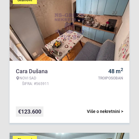
2
Cara Dušana
48
m
NOVI SAD
TROIPOSOBAN
ŠIFRA: #565911
€
123.600
Više o nekretnini >