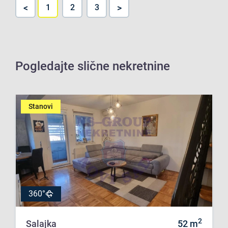
<
>
1
2
3
Pogledajte slične nekretnine
Stanovi
360°
2
Salajka
52
m