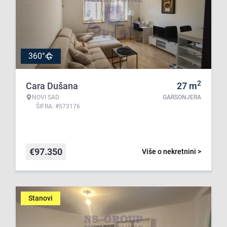
360°
2
Cara Dušana
27
m
NOVI SAD
GARSONJERA
ŠIFRA: #573176
€
97.350
Više o nekretnini >
Stanovi