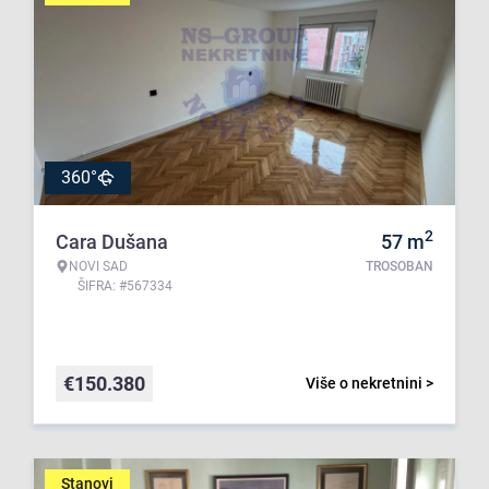
360°
2
Cara Dušana
57
m
NOVI SAD
TROSOBAN
ŠIFRA: #567334
€
150.380
Više o nekretnini >
Stanovi