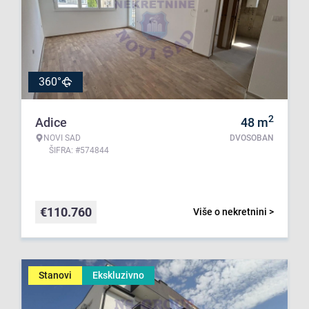
360°
2
Adice
48
m
NOVI SAD
DVOSOBAN
ŠIFRA: #574844
€
110.760
Više o nekretnini >
Stanovi
Ekskluzivno