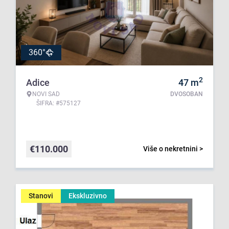
360°
2
Adice
47
m
NOVI SAD
DVOSOBAN
ŠIFRA: #575127
€
110.000
Više o nekretnini >
Stanovi
Ekskluzivno