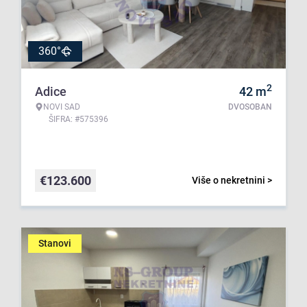
360°
2
Adice
42
m
NOVI SAD
DVOSOBAN
ŠIFRA: #575396
€
123.600
Više o nekretnini >
Stanovi