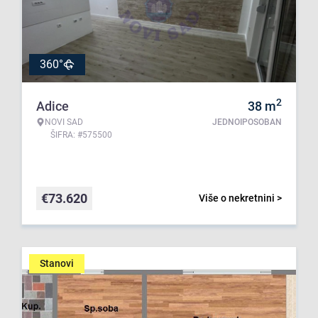
360°
2
Adice
38
m
NOVI SAD
JEDNOIPOSOBAN
ŠIFRA: #575500
€
73.620
Više o nekretnini >
Stanovi