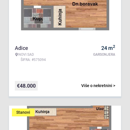
2
Adice
24
m
NOVI SAD
GARSONJERA
ŠIFRA: #575094
€
48.000
Više o nekretnini >
Stanovi