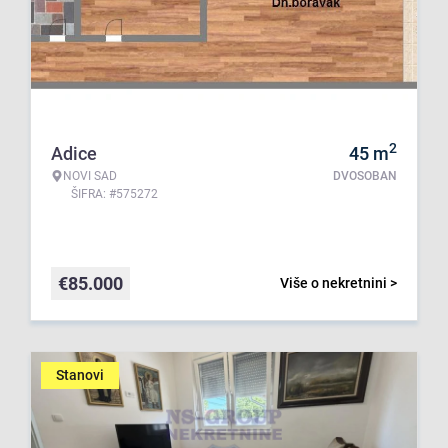
2
Adice
45
m
NOVI SAD
DVOSOBAN
ŠIFRA: #575272
€
85.000
Više o nekretnini >
Stanovi