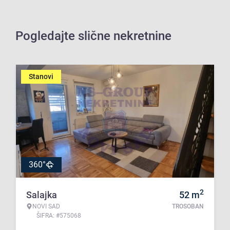
Pogledajte slične nekretnine
Stanovi
360°
2
Salajka
52
m
NOVI SAD
TROSOBAN
ŠIFRA: #575068