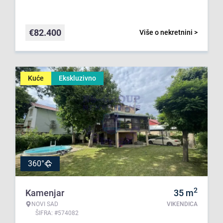
€
82.400
Više o nekretnini >
Kuće
Ekskluzivno
360°
2
Kamenjar
35
m
NOVI SAD
VIKENDICA
ŠIFRA: #574082