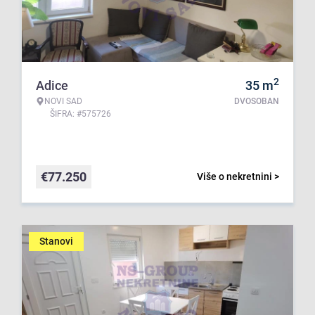
2
Adice
35
m
NOVI SAD
DVOSOBAN
ŠIFRA: #575726
€
77.250
Više o nekretnini >
Stanovi