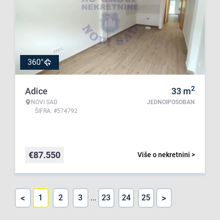
360°
2
Adice
33
m
NOVI SAD
JEDNOIPOSOBAN
ŠIFRA: #574792
€
87.550
Više o nekretnini >
<
>
1
2
3
...
23
24
25