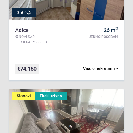
360°
2
Adice
26
m
NOVI SAD
JEDNOIPOSOBAN
ŠIFRA: #566118
€
74.160
Više o nekretnini >
Stanovi
Ekskluzivno