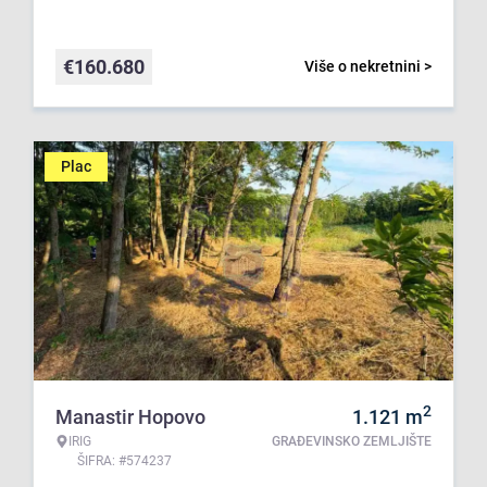
€
160.680
Više o nekretnini >
Plac
2
Manastir Hopovo
1.121
m
IRIG
GRAĐEVINSKO ZEMLJIŠTE
ŠIFRA: #574237