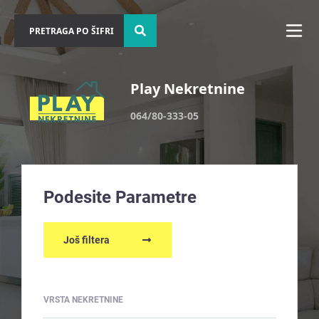
Play Nekretnine
064/80-333-05
Podesite Parametre
Još filtera
VRSTA NEKRETNINE