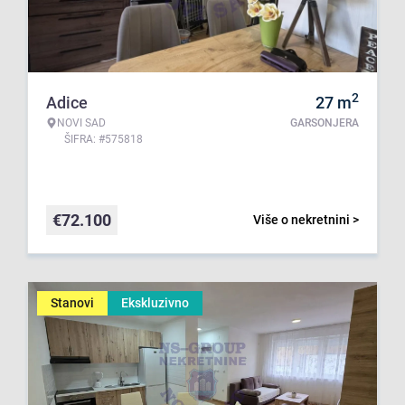
2
Adice
27
m
NOVI SAD
GARSONJERA
ŠIFRA: #575818
€
72.100
Više o nekretnini >
Stanovi
Ekskluzivno