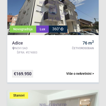
360°
Novogradnja
Lux
2
Adice
76
m
NOVI SAD
ČETVOROSOBAN
ŠIFRA: #574883
€
169.950
Više o nekretnini >
Stanovi