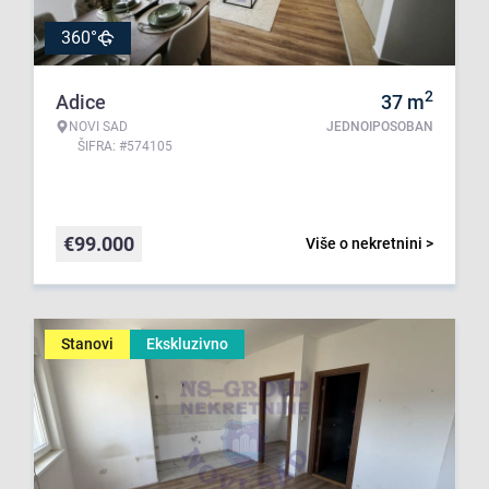
360°
2
Adice
37
m
NOVI SAD
JEDNOIPOSOBAN
ŠIFRA: #574105
€
99.000
Više o nekretnini >
Stanovi
Ekskluzivno