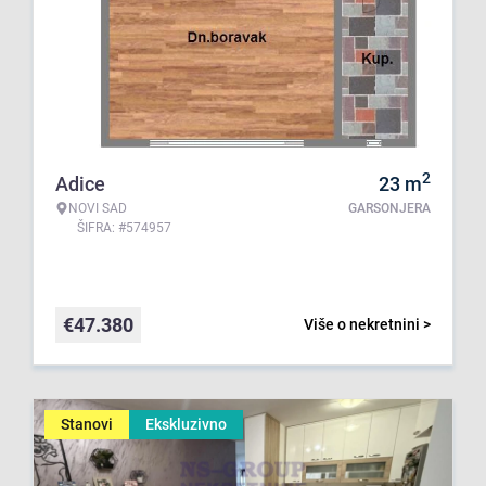
2
Adice
23
m
NOVI SAD
GARSONJERA
ŠIFRA: #574957
€
47.380
Više o nekretnini >
Stanovi
Ekskluzivno