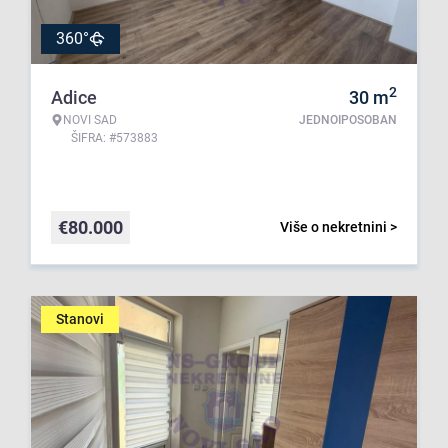
360°
2
Adice
30
m
NOVI SAD
JEDNOIPOSOBAN
ŠIFRA: #573883
€
80.000
Više o nekretnini >
Stanovi