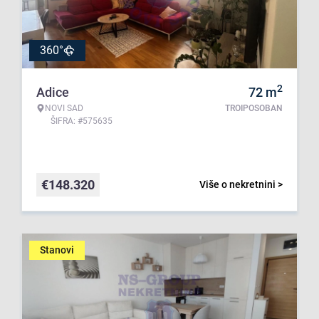
360°
2
Adice
72
m
NOVI SAD
TROIPOSOBAN
ŠIFRA: #575635
€
148.320
Više o nekretnini >
Stanovi