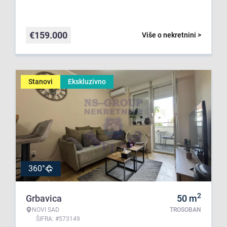
€
159.000
Više o nekretnini >
Stanovi
Ekskluzivno
360°
2
Grbavica
50
m
NOVI SAD
TROSOBAN
ŠIFRA: #573149