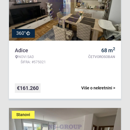
360°
2
Adice
68
m
NOVI SAD
ČETVOROSOBAN
ŠIFRA: #575021
€
161.260
Više o nekretnini >
Stanovi