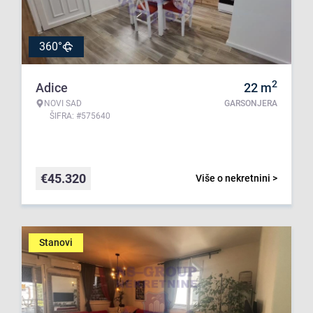
360°
2
Adice
22
m
NOVI SAD
GARSONJERA
ŠIFRA: #575640
€
45.320
Više o nekretnini >
Stanovi