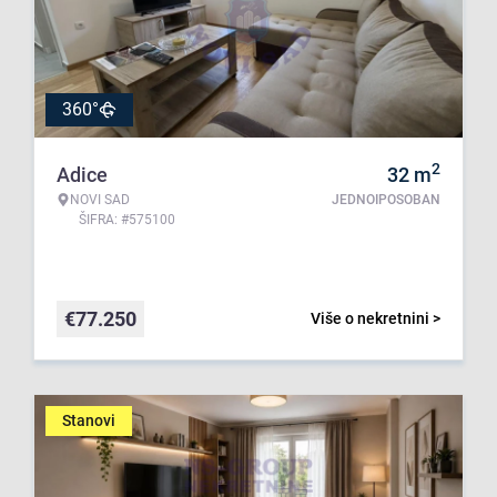
360°
2
Adice
32
m
NOVI SAD
JEDNOIPOSOBAN
ŠIFRA: #575100
€
77.250
Više o nekretnini >
Stanovi