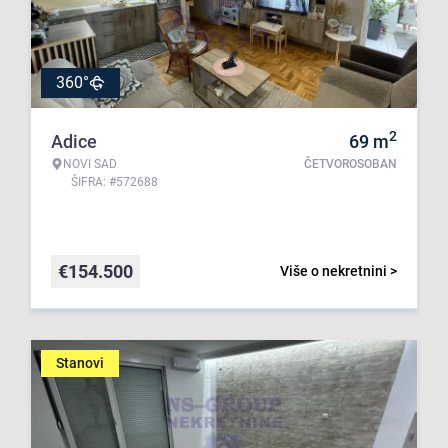
360°
2
Adice
69
m
NOVI SAD
ČETVOROSOBAN
ŠIFRA: #572688
€
154.500
Više o nekretnini >
Stanovi