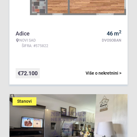
2
Adice
46
m
NOVI SAD
DVOSOBAN
ŠIFRA: #575822
€
72.100
Više o nekretnini >
Stanovi