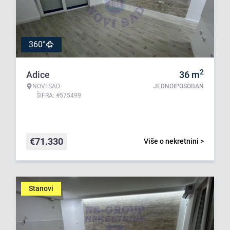
360°
2
Adice
36
m
NOVI SAD
JEDNOIPOSOBAN
ŠIFRA: #575499
€
71.330
Više o nekretnini >
Stanovi