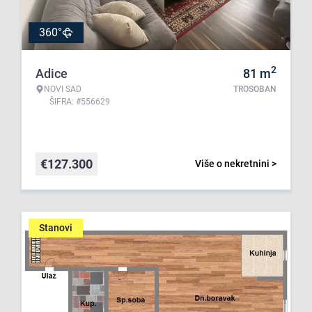
360°
2
Adice
81
m
NOVI SAD
TROSOBAN
ŠIFRA: #556629
€
127.300
Više o nekretnini >
Stanovi