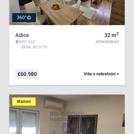
360°
2
Adice
32
m
NOVI SAD
JEDNOSOBAN
ŠIFRA: #575770
€
60.980
Više o nekretnini >
Stanovi