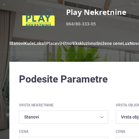
Play Nekretnine
064/80-333-05
Stanovi
Kuće
Lokali
Placevi
Hitno!
Ekskluzivno
Snižene cene
Lux
Novo
Podesite Parametre
VRSTA NEKRETNINE
VRSTA OBJE
CENA
CENA