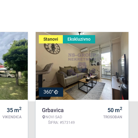
Stanovi
Ekskluzivno
360°
2
2
35
m
Grbavica
50
m
VIKENDICA
NOVI SAD
TROSOBAN
ŠIFRA: #573149