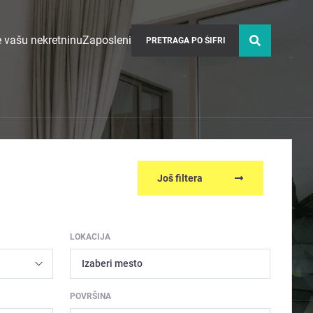
 vašu nekretninu
Zaposleni
Još filtera
LOKACIJA
Izaberi mesto
POVRŠINA