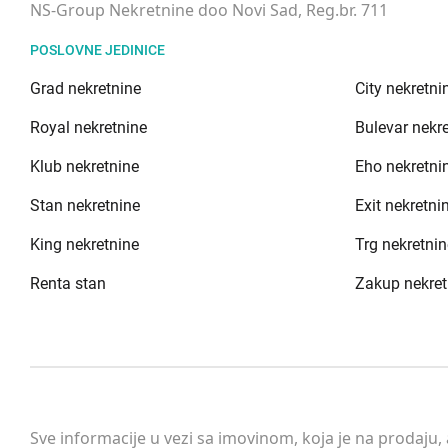
NS-Group Nekretnine doo Novi Sad, Reg.br. 711
POSLOVNE JEDINICE
Grad nekretnine
City nekretni
Royal nekretnine
Bulevar nekr
Klub nekretnine
Eho nekretni
Stan nekretnine
Exit nekretni
King nekretnine
Trg nekretnin
Renta stan
Zakup nekret
Sve informacije u vezi sa imovinom, koja je na prodaju,