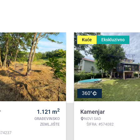
Kuće
Ekskluzivno
360°
2
r
1.121
m
Kamenjar
GRAĐEVINSKO
NOVI SAD
ZEMLJIŠTE
ŠIFRA: #574082
574237