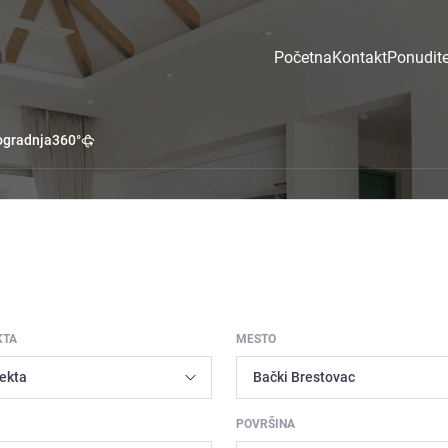
Početna
Kontakt
Ponudite
gradnja
360°
KTA
MESTO
POVRŠINA