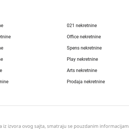
ne
021 nekretnine
etnine
Office nekretnine
ne
Spens nekretnine
ne
Play nekretnine
e
Arts nekretnine
nine
Prodaja nekretnine
 a iz izvora ovog sajta, smatraju se pouzdanim informacijama