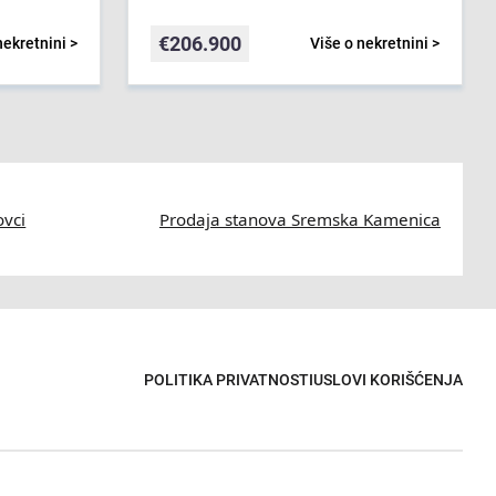
€
206.900
nekretnini >
Više o nekretnini >
ovci
Prodaja stanova Sremska Kamenica
POLITIKA PRIVATNOSTI
USLOVI KORIŠĆENJA