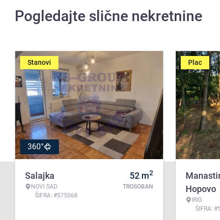
Pogledajte slične nekretnine
Stanovi
Plac
360°
2
Salajka
52
m
Manasti
NOVI SAD
TROSOBAN
Hopovo
ŠIFRA: #575068
IRIG
ŠIFRA: #