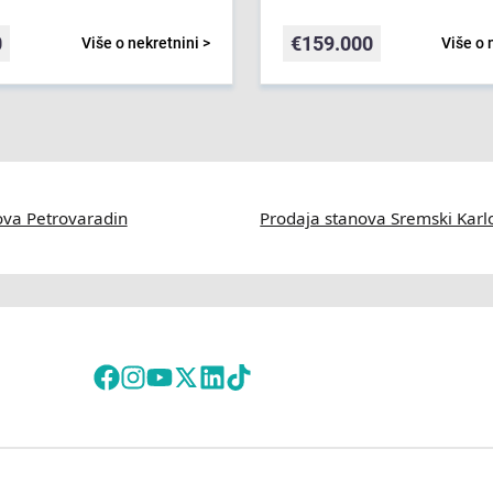
0
€
159.000
Više o nekretnini >
Više o 
ova Petrovaradin
Prodaja stanova Sremski Karl