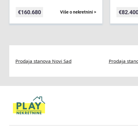
€
160.680
€
82.40
Više o nekretnini >
Prodaja stanova Novi Sad
Prodaja stan