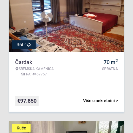
360°
2
Čardak
70
m
SREMSKA KAMENICA
SPRATNA
ŠIFRA: #457757
€
97.850
Više o nekretnini >
Kuće