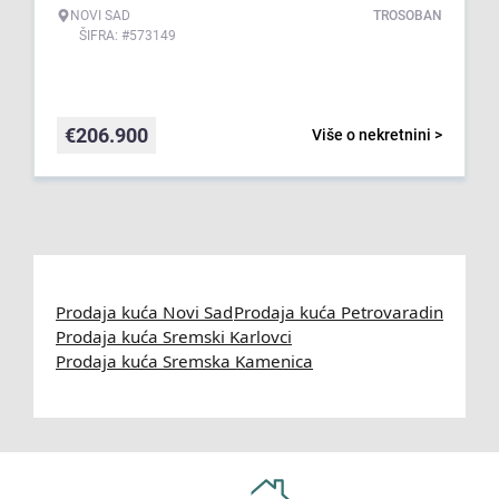
NOVI SAD
TROSOBAN
ŠIFRA: #573149
€
206.900
Više o nekretnini >
Prodaja kuća Novi Sad
Prodaja kuća Petrovaradin
Prodaja kuća Sremski Karlovci
Prodaja kuća Sremska Kamenica