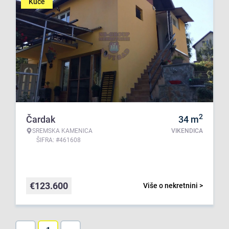
Kuće
2
Čardak
34
m
SREMSKA KAMENICA
VIKENDICA
ŠIFRA: #461608
€
123.600
Više o nekretnini >