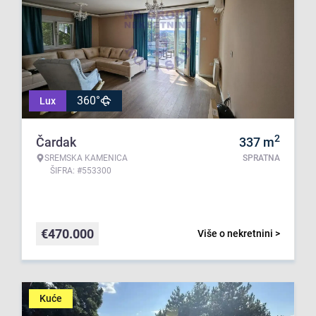
360°
Lux
2
Čardak
337
m
SREMSKA KAMENICA
SPRATNA
ŠIFRA: #553300
€
470.000
Više o nekretnini >
Kuće