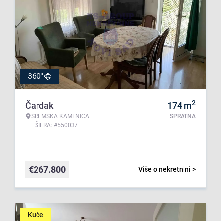
360°
2
Čardak
174
m
SREMSKA KAMENICA
SPRATNA
ŠIFRA: #550037
€
267.800
Više o nekretnini >
Kuće