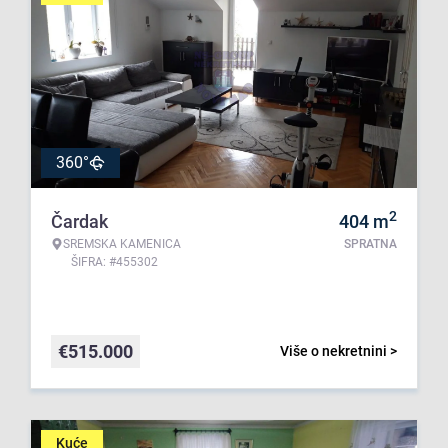
360°
2
Čardak
404
m
SREMSKA KAMENICA
SPRATNA
ŠIFRA: #455302
€
515.000
Više o nekretnini >
Kuće