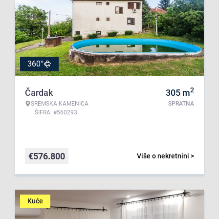
360°
2
Čardak
305
m
SREMSKA KAMENICA
SPRATNA
ŠIFRA: #560293
€
576.800
Više o nekretnini >
Kuće