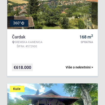
360°
2
Čardak
168
m
SREMSKA KAMENICA
SPRATNA
ŠIFRA: #572900
€
618.000
Više o nekretnini >
Kuće