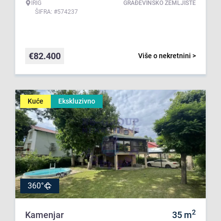
IRIG
GRAĐEVINSKO ZEMLJIŠTE
ŠIFRA: #574237
€
82.400
Više o nekretnini >
Kuće
Ekskluzivno
360°
2
Kamenjar
35
m