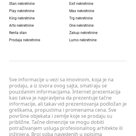
Stan nekretnine
Exit nekretnine
Play nekretnine
Max nekretnine
King nekretnine
Trg nekretnine
Arts nekretnine
One nekretnine
Renta stan
Zakup nekretnine
Prodaja nekretnine
Lumo nekretnine
Sve informacije u vezi sa imovinom, koja je na
prodaju, a iz izvora ovog sajta, smatraju se
pouzdanim informacijama. Internet prezentacija
kao takva je napravljena da prezentuje tačne
informacije, ali takav vid prezentovanja podložan je
greškama, propustima i promenama cena. Sve
površine objekata i zemlje koje se prodaju su
približne. Tačne dimenzije se mogu dobiti
potraživanjem usluga profesionalnog arhitekte ili
inžinjera. Broj soba navedenih u opisima