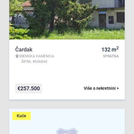
2
Čardak
132
m
SREMSKA KAMENICA
SPRATNA
ŠIFRA: #546840
€
257.500
Više o nekretnini >
Kuće