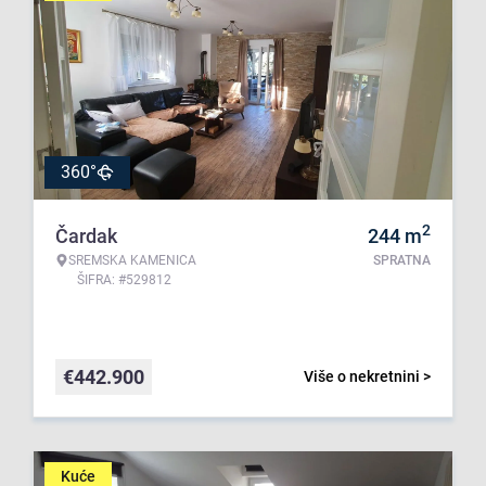
360°
2
Čardak
244
m
SREMSKA KAMENICA
SPRATNA
ŠIFRA: #529812
€
442.900
Više o nekretnini >
Kuće