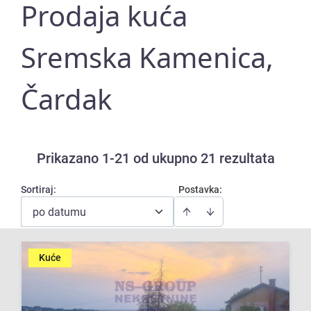
Prodaja kuća
Sremska Kamenica,
Čardak
Prikazano 1-21 od ukupno 21 rezultata
Sortiraj
:
Postavka:
po datumu
Kuće