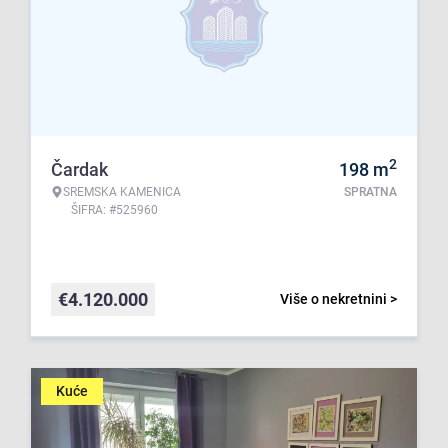
2
Čardak
198
m
SREMSKA KAMENICA
SPRATNA
ŠIFRA: #525960
€
4.120.000
Više o nekretnini >
Kuće