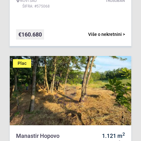
NOVI SAD
TROSOBAN
ŠIFRA: #575068
€
160.680
Više o nekretnini >
Plac
2
Manastir Hopovo
1.121
m