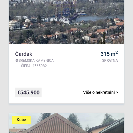
2
Čardak
315
m
SREMSKA KAMENICA
SPRATNA
ŠIFRA: #565982
€
545.900
Više o nekretnini >
Kuće