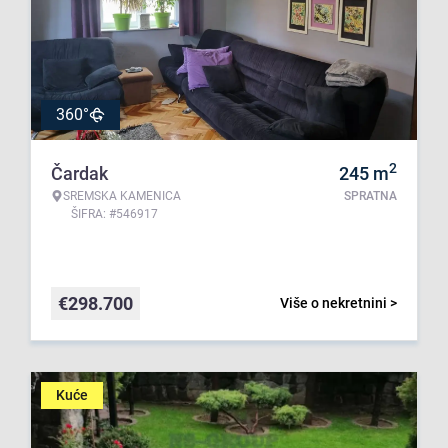
360°
2
Čardak
245
m
SREMSKA KAMENICA
SPRATNA
ŠIFRA: #546917
€
298.700
Više o nekretnini >
Kuće