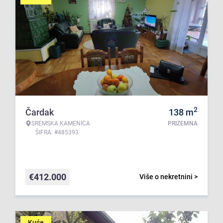
2
Čardak
138
m
SREMSKA KAMENICA
PRIZEMNA
ŠIFRA: #485393
€
412.000
Više o nekretnini >
Kuće