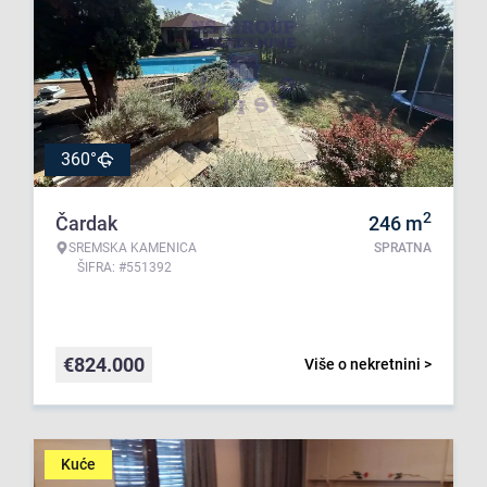
360°
2
Čardak
246
m
SREMSKA KAMENICA
SPRATNA
ŠIFRA: #551392
€
824.000
Više o nekretnini >
Kuće