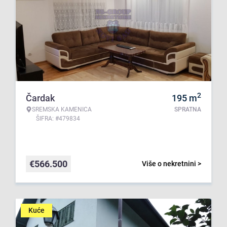
2
Čardak
195
m
SREMSKA KAMENICA
SPRATNA
ŠIFRA: #479834
€
566.500
Više o nekretnini >
Kuće