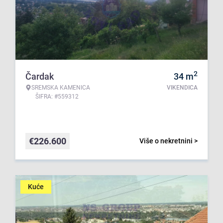
2
Čardak
34
m
SREMSKA KAMENICA
VIKENDICA
ŠIFRA: #559312
€
226.600
Više o nekretnini >
Kuće