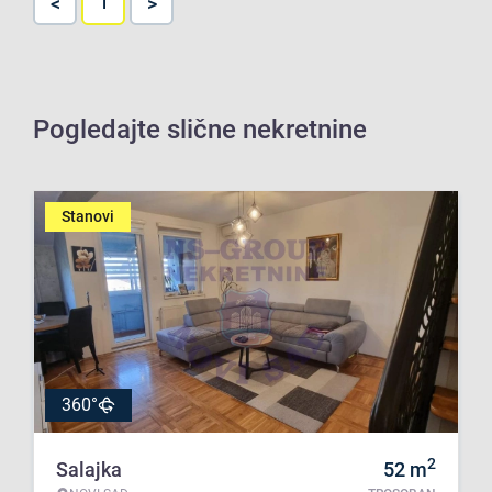
<
>
1
Pogledajte slične nekretnine
Stanovi
360°
2
Salajka
52
m