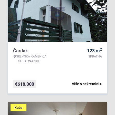
2
Čardak
123
m
SREMSKA KAMENICA
SPRATNA
ŠIFRA: #447303
€
618.000
Više o nekretnini >
Kuće