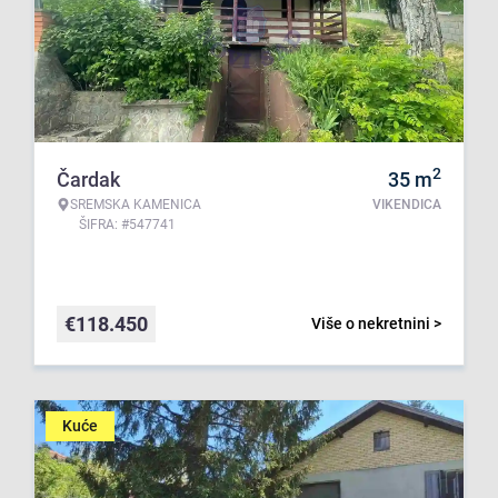
2
Čardak
35
m
SREMSKA KAMENICA
VIKENDICA
ŠIFRA: #547741
€
118.450
Više o nekretnini >
Kuće