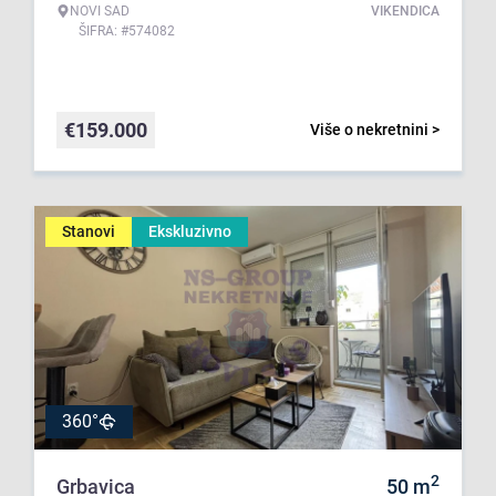
NOVI SAD
VIKENDICA
ŠIFRA: #574082
€
159.000
Više o nekretnini >
Stanovi
Ekskluzivno
360°
2
Grbavica
50
m