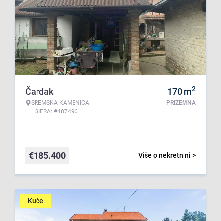
2
Čardak
170
m
SREMSKA KAMENICA
PRIZEMNA
ŠIFRA: #487496
€
185.400
Više o nekretnini >
Kuće