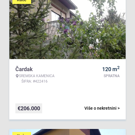
2
Čardak
120
m
SREMSKA KAMENICA
SPRATNA
ŠIFRA: #422416
€
206.000
Više o nekretnini >