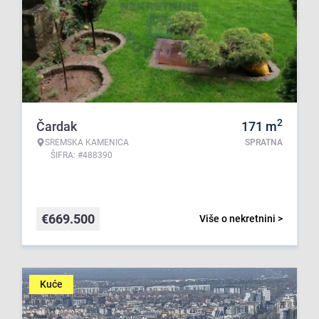
2
Čardak
171
m
SREMSKA KAMENICA
SPRATNA
ŠIFRA: #488390
€
669.500
Više o nekretnini >
Kuće