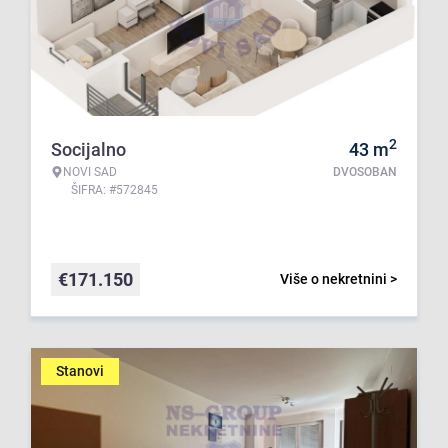
2
Socijalno
43
m
NOVI SAD
DVOSOBAN
ŠIFRA: #572845
€
171.150
Više o nekretnini >
Stanovi