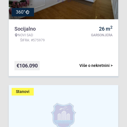
360°
2
Socijalno
26
m
NOVI SAD
GARSONJERA
ŠIFRA: #575979
€
106.090
Više o nekretnini >
Stanovi