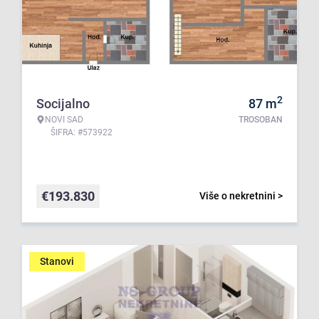
2
Socijalno
87
m
NOVI SAD
TROSOBAN
ŠIFRA: #573922
€
193.830
Više o nekretnini >
Stanovi