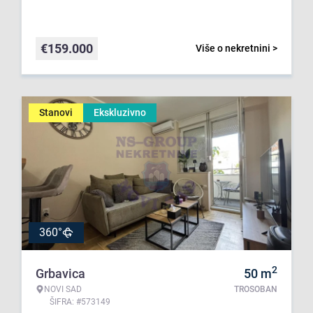
€
159.000
Više o nekretnini >
Stanovi
Ekskluzivno
360°
2
Grbavica
50
m
NOVI SAD
TROSOBAN
ŠIFRA: #573149