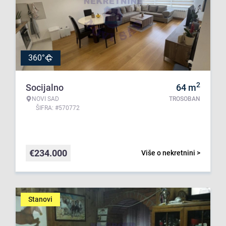
360°
2
Socijalno
64
m
NOVI SAD
TROSOBAN
ŠIFRA: #570772
€
234.000
Više o nekretnini >
Stanovi