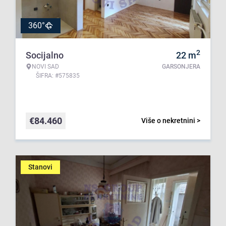
360°
2
Socijalno
22
m
NOVI SAD
GARSONJERA
ŠIFRA: #575835
€
84.460
Više o nekretnini >
Stanovi