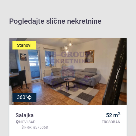
Pogledajte slične nekretnine
Stanovi
360°
2
Salajka
52
m
NOVI SAD
TROSOBAN
ŠIFRA: #575068