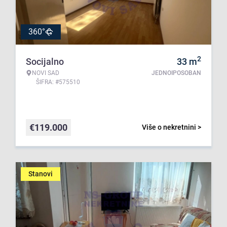
360°
2
Socijalno
33
m
NOVI SAD
JEDNOIPOSOBAN
ŠIFRA: #575510
€
119.000
Više o nekretnini >
Stanovi