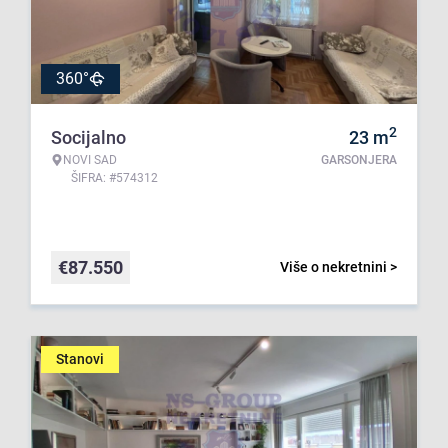
360°
2
Socijalno
23
m
NOVI SAD
GARSONJERA
ŠIFRA: #574312
€
87.550
Više o nekretnini >
Stanovi