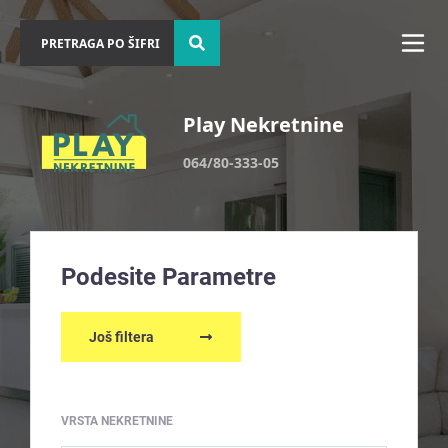
Play Nekretnine
064/80-333-05
Podesite Parametre
Još filtera
VRSTA NEKRETNINE