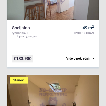
2
Socijalno
49
m
NOVI SAD
DVOIPOSOBAN
ŠIFRA: #575625
€
133.900
Više o nekretnini >
Stanovi