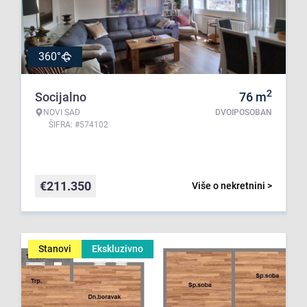
360°
2
Socijalno
76
m
NOVI SAD
DVOIPOSOBAN
ŠIFRA: #574102
€
211.350
Više o nekretnini >
Stanovi
Ekskluzivno