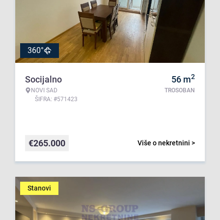
360°
2
Socijalno
56
m
NOVI SAD
TROSOBAN
ŠIFRA: #571423
€
265.000
Više o nekretnini >
Stanovi