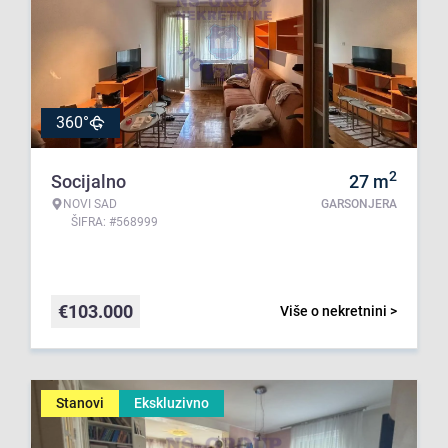
360°
2
Socijalno
27
m
NOVI SAD
GARSONJERA
ŠIFRA: #568999
€
103.000
Više o nekretnini >
Stanovi
Ekskluzivno