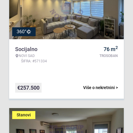
360°
2
Socijalno
76
m
NOVI SAD
TROSOBAN
ŠIFRA: #571334
€
257.500
Više o nekretnini >
Stanovi