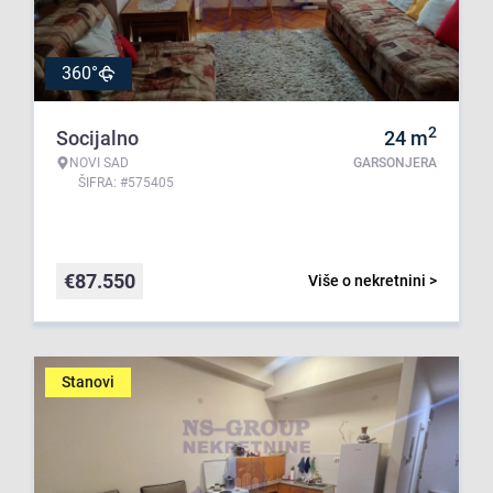
360°
2
Socijalno
24
m
NOVI SAD
GARSONJERA
ŠIFRA: #575405
€
87.550
Više o nekretnini >
Stanovi