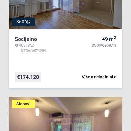
360°
2
Socijalno
49
m
NOVI SAD
DVOIPOSOBAN
ŠIFRA: #574289
€
174.120
Više o nekretnini >
Stanovi