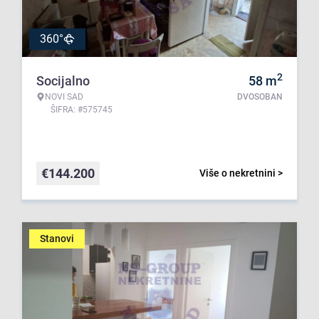
360°
2
Socijalno
58
m
NOVI SAD
DVOSOBAN
ŠIFRA: #575745
€
144.200
Više o nekretnini >
Stanovi