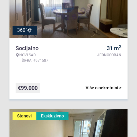
360°
2
Socijalno
31
m
NOVI SAD
JEDNOSOBAN
ŠIFRA: #571587
€
99.000
Više o nekretnini >
Stanovi
Ekskluzivno