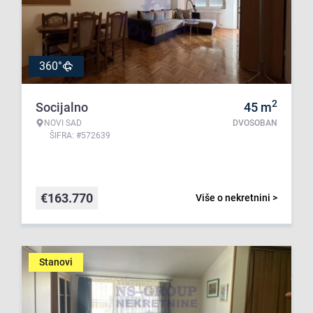
360°
2
Socijalno
45
m
NOVI SAD
DVOSOBAN
ŠIFRA: #572639
€
163.770
Više o nekretnini >
Stanovi