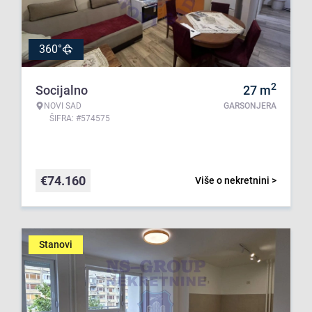
360°
2
Socijalno
27
m
NOVI SAD
GARSONJERA
ŠIFRA: #574575
€
74.160
Više o nekretnini >
Stanovi