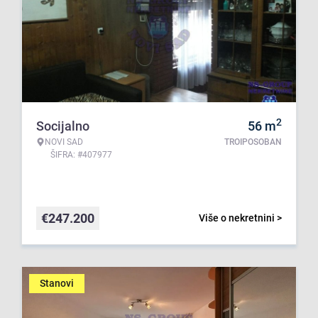
2
Socijalno
56
m
NOVI SAD
TROIPOSOBAN
ŠIFRA: #407977
€
247.200
Više o nekretnini >
Stanovi