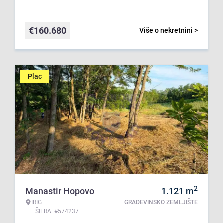
€
160.680
Više o nekretnini >
Plac
2
Manastir Hopovo
1.121
m
IRIG
GRAĐEVINSKO ZEMLJIŠTE
ŠIFRA: #574237