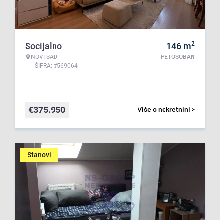
2
Socijalno
146
m
NOVI SAD
PETOSOBAN
ŠIFRA: #569064
€
375.950
Više o nekretnini >
Stanovi