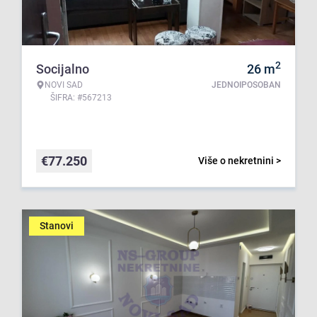
2
Socijalno
26
m
NOVI SAD
JEDNOIPOSOBAN
ŠIFRA: #567213
€
77.250
Više o nekretnini >
Stanovi