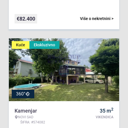
€
82.400
Više o nekretnini >
Kuće
Ekskluzivno
360°
2
Kamenjar
35
m
NOVI SAD
VIKENDICA
ŠIFRA: #574082