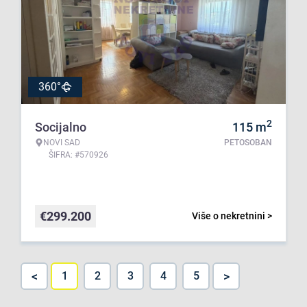
360°
2
Socijalno
115
m
NOVI SAD
PETOSOBAN
ŠIFRA: #570926
€
299.200
Više o nekretnini >
<
>
1
2
3
4
5