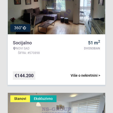
360°
2
Socijalno
51
m
NOVI SAD
DVOSOBAN
ŠIFRA: #570898
€
144.200
Više o nekretnini >
Stanovi
Ekskluzivno