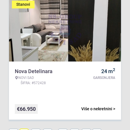
Stanovi
2
Nova Detelinara
24
m
NOVI SAD
GARSONJERA
ŠIFRA: #572428
€
66.950
Više o nekretnini >