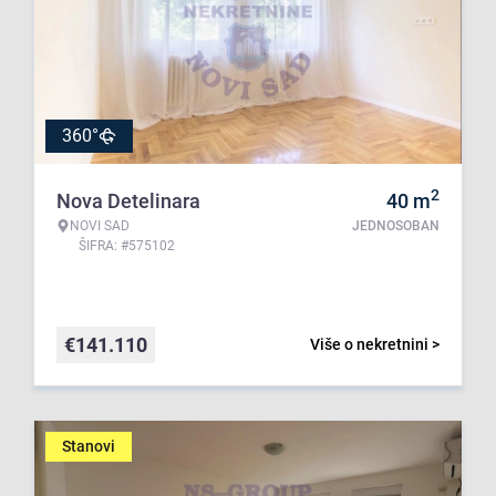
360°
2
Nova Detelinara
40
m
NOVI SAD
JEDNOSOBAN
ŠIFRA: #575102
€
141.110
Više o nekretnini >
Stanovi