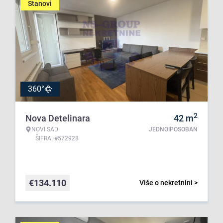
Stanovi
360°
2
Nova Detelinara
42
m
NOVI SAD
JEDNOIPOSOBAN
ŠIFRA: #572928
€
134.110
Više o nekretnini >