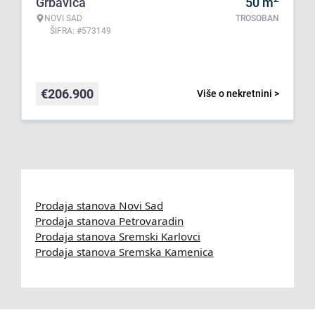
Grbavica
50
m
NOVI SAD
TROSOBAN
ŠIFRA: #573149
€
206.900
Više o nekretnini >
Prodaja stanova Novi Sad
Prodaja stanova Petrovaradin
Prodaja stanova Sremski Karlovci
Prodaja stanova Sremska Kamenica