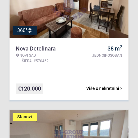
360°
2
Nova Detelinara
38
m
NOVI SAD
JEDNOIPOSOBAN
ŠIFRA: #570462
€
120.000
Više o nekretnini >
Stanovi