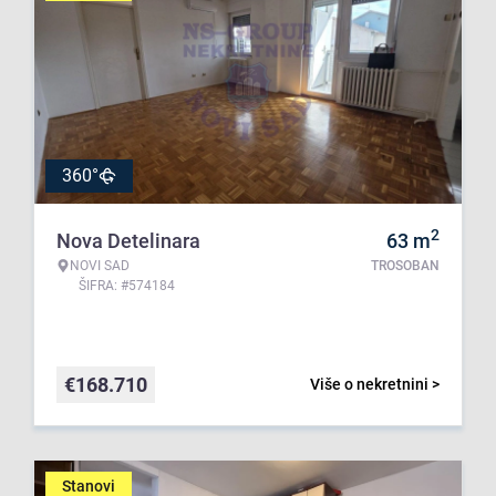
360°
2
Nova Detelinara
63
m
NOVI SAD
TROSOBAN
ŠIFRA: #574184
€
168.710
Više o nekretnini >
Stanovi