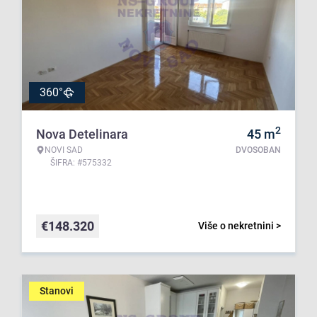
360°
2
Nova Detelinara
45
m
NOVI SAD
DVOSOBAN
ŠIFRA: #575332
€
148.320
Više o nekretnini >
Stanovi