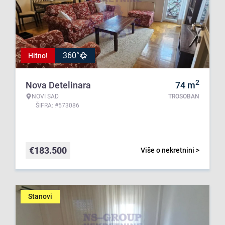
360°
Hitno!
2
Nova Detelinara
74
m
NOVI SAD
TROSOBAN
ŠIFRA: #573086
€
183.500
Više o nekretnini >
Stanovi