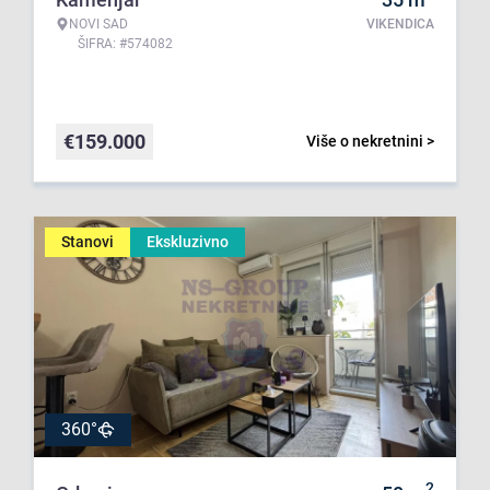
NOVI SAD
VIKENDICA
ŠIFRA: #574082
€
159.000
Više o nekretnini >
Stanovi
Ekskluzivno
360°
2