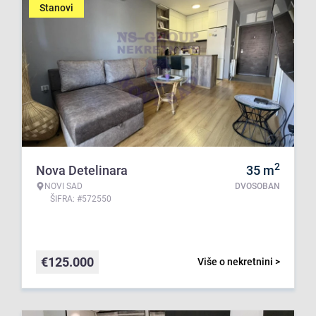
Stanovi
2
Nova Detelinara
35
m
NOVI SAD
DVOSOBAN
ŠIFRA: #572550
€
125.000
Više o nekretnini >