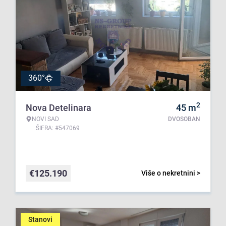
360°
2
Nova Detelinara
45
m
NOVI SAD
DVOSOBAN
ŠIFRA: #547069
€
125.190
Više o nekretnini >
Stanovi