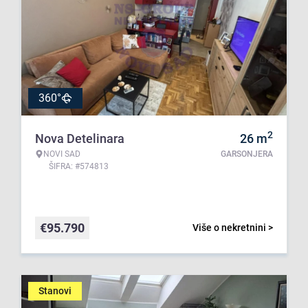
360°
2
Nova Detelinara
26
m
NOVI SAD
GARSONJERA
ŠIFRA: #574813
€
95.790
Više o nekretnini >
Stanovi