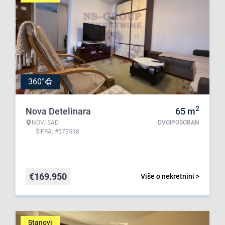
360°
2
Nova Detelinara
65
m
NOVI SAD
DVOIPOSOBAN
ŠIFRA: #573598
€
169.950
Više o nekretnini >
Stanovi