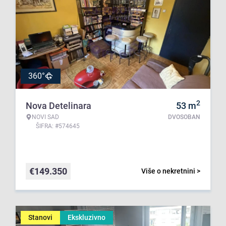
360°
2
Nova Detelinara
53
m
NOVI SAD
DVOSOBAN
ŠIFRA: #574645
€
149.350
Više o nekretnini >
Stanovi
Ekskluzivno