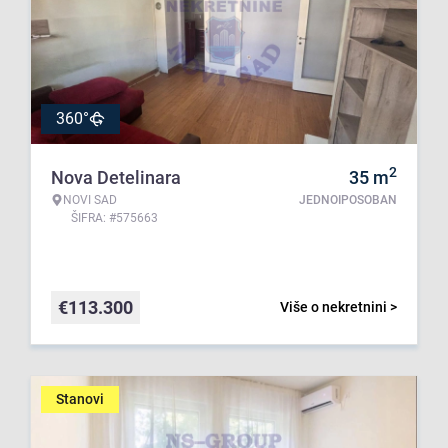
360°
2
Nova Detelinara
35
m
NOVI SAD
JEDNOIPOSOBAN
ŠIFRA: #575663
€
113.300
Više o nekretnini >
Stanovi