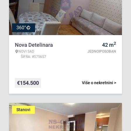
360°
2
Nova Detelinara
42
m
NOVI SAD
JEDNOIPOSOBAN
ŠIFRA: #575657
€
154.500
Više o nekretnini >
Stanovi