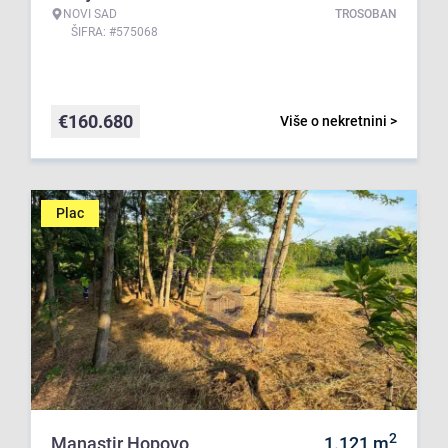
NOVI SAD
TROSOBAN
ŠIFRA: #575068
€
160.680
Više o nekretnini >
Plac
2
Manastir Hopovo
1.121
m