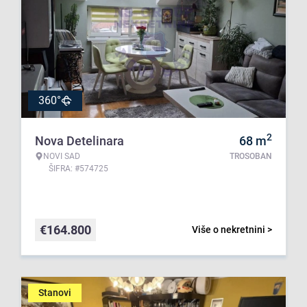
360°
2
Nova Detelinara
68
m
NOVI SAD
TROSOBAN
ŠIFRA: #574725
€
164.800
Više o nekretnini >
Stanovi