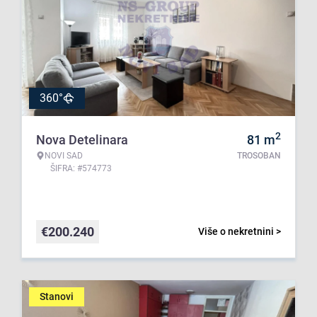
360°
2
Nova Detelinara
81
m
NOVI SAD
TROSOBAN
ŠIFRA: #574773
€
200.240
Više o nekretnini >
Stanovi