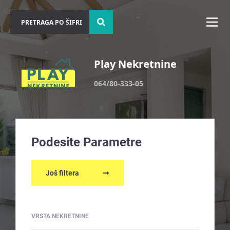
Play Nekretnine
064/80-333-05
Podesite Parametre
Još filtera
VRSTA NEKRETNINE