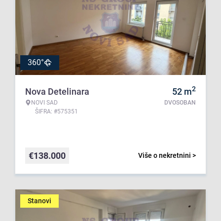
360°
2
Nova Detelinara
52
m
NOVI SAD
DVOSOBAN
ŠIFRA: #575351
€
138.000
Više o nekretnini >
Stanovi