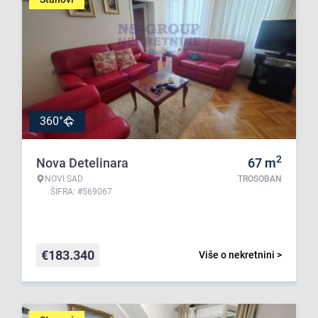
360°
2
Nova Detelinara
67
m
NOVI SAD
TROSOBAN
ŠIFRA: #569067
€
183.340
Više o nekretnini >