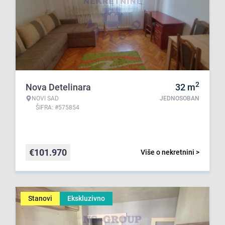
2
Nova Detelinara
32
m
NOVI SAD
JEDNOSOBAN
ŠIFRA: #575854
€
101.970
Više o nekretnini >
Stanovi
Ekskluzivno