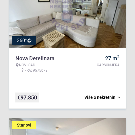
360°
2
Nova Detelinara
27
m
NOVI SAD
GARSONJERA
ŠIFRA: #575078
€
97.850
Više o nekretnini >
Stanovi