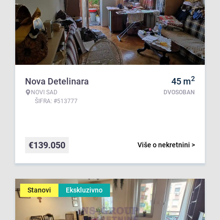
2
Nova Detelinara
45
m
NOVI SAD
DVOSOBAN
ŠIFRA: #513777
€
139.050
Više o nekretnini >
Stanovi
Ekskluzivno