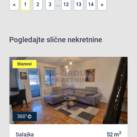
<
>
1
2
3
...
12
13
14
Pogledajte slične nekretnine
Stanovi
360°
2
Salajka
52
m