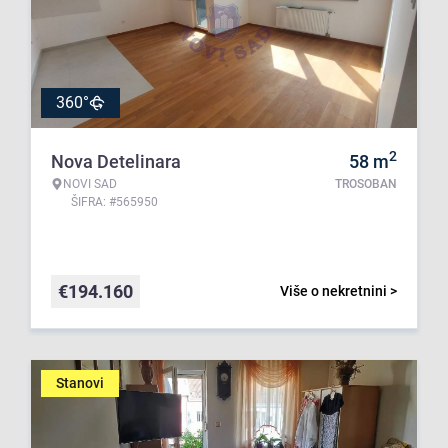
360°
2
Nova Detelinara
58
m
NOVI SAD
TROSOBAN
ŠIFRA: #565950
€
194.160
Više o nekretnini >
Stanovi