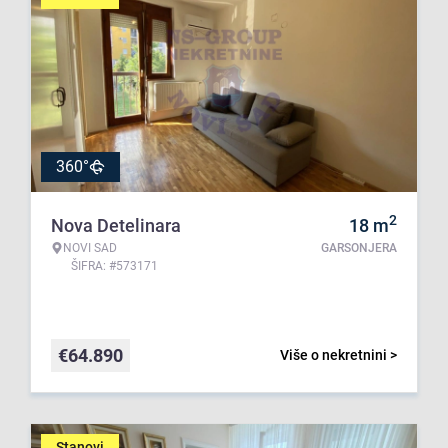
360°
2
Nova Detelinara
18
m
NOVI SAD
GARSONJERA
ŠIFRA: #573171
€
64.890
Više o nekretnini >
Stanovi