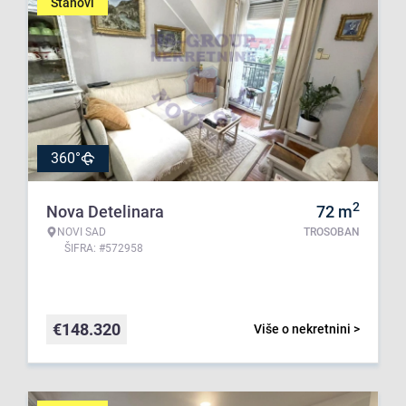
Stanovi
360°
2
Nova Detelinara
72
m
NOVI SAD
TROSOBAN
ŠIFRA: #572958
€
148.320
Više o nekretnini >