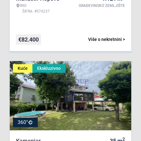
IRIG
GRAĐEVINSKO ZEMLJIŠTE
ŠIFRA: #574237
€
82.400
Više o nekretnini >
Kuće
Ekskluzivno
360°
2
Kamenjar
35
m