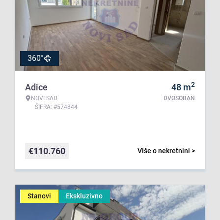
360°
2
Adice
48
m
NOVI SAD
DVOSOBAN
ŠIFRA: #574844
€
110.760
Više o nekretnini >
Stanovi
Ekskluzivno