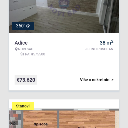
360°
2
Adice
38
m
NOVI SAD
JEDNOIPOSOBAN
ŠIFRA: #575500
€
73.620
Više o nekretnini >
Stanovi