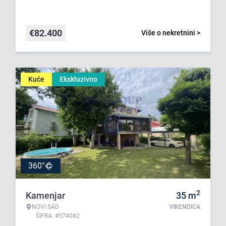
€
82.400
Više o nekretnini >
Kuće
Ekskluzivno
360°
2
Kamenjar
35
m
NOVI SAD
VIKENDICA
ŠIFRA: #574082