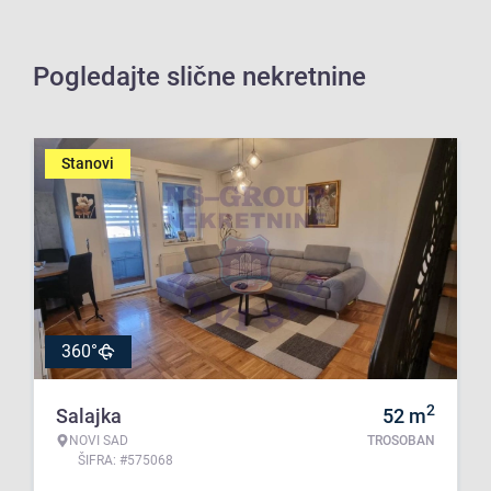
Pogledajte slične nekretnine
Stanovi
360°
2
Salajka
52
m
NOVI SAD
TROSOBAN
ŠIFRA: #575068