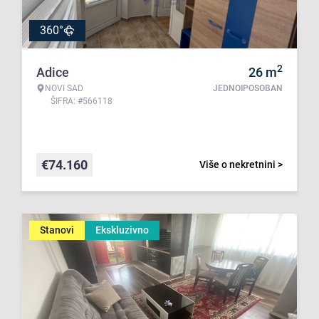
360°
2
Adice
26
m
NOVI SAD
JEDNOIPOSOBAN
ŠIFRA: #566118
€
74.160
Više o nekretnini >
Stanovi
Ekskluzivno