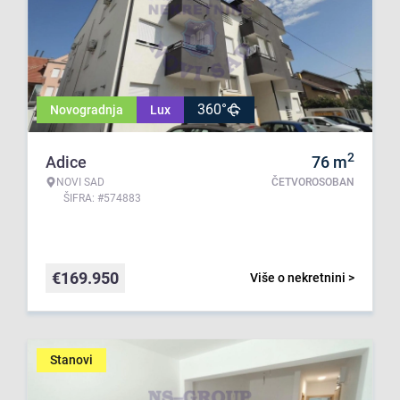
360°
Novogradnja
Lux
2
Adice
76
m
NOVI SAD
ČETVOROSOBAN
ŠIFRA: #574883
€
169.950
Više o nekretnini >
Stanovi