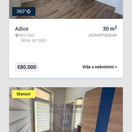
360°
2
Adice
30
m
NOVI SAD
JEDNOIPOSOBAN
ŠIFRA: #573883
€
80.000
Više o nekretnini >
Stanovi