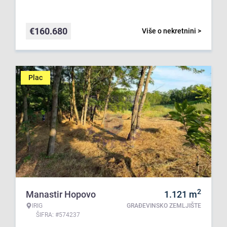
€
160.680
Više o nekretnini >
Plac
2
Manastir Hopovo
1.121
m
IRIG
GRAĐEVINSKO ZEMLJIŠTE
ŠIFRA: #574237