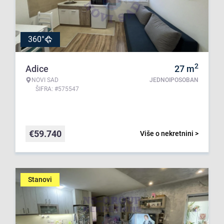
360°
2
Adice
27
m
NOVI SAD
JEDNOIPOSOBAN
ŠIFRA: #575547
€
59.740
Više o nekretnini >
Stanovi