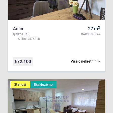
2
Adice
27
m
NOVI SAD
GARSONJERA
ŠIFRA: #575818
€
72.100
Više o nekretnini >
Stanovi
Ekskluzivno