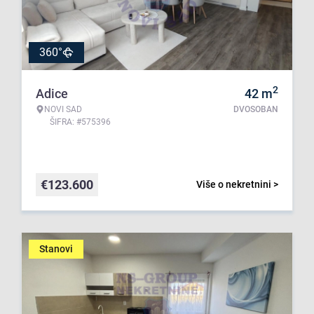
360°
2
Adice
42
m
NOVI SAD
DVOSOBAN
ŠIFRA: #575396
€
123.600
Više o nekretnini >
Stanovi