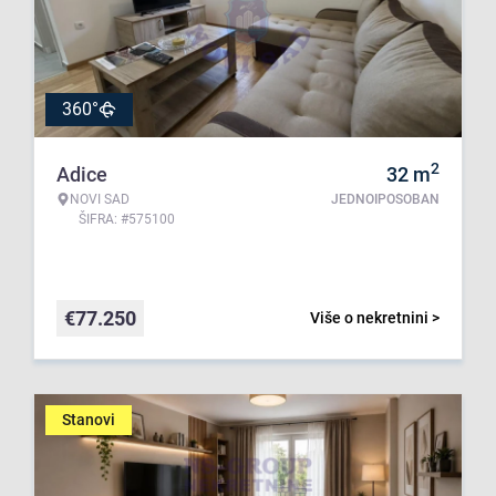
360°
2
Adice
32
m
NOVI SAD
JEDNOIPOSOBAN
ŠIFRA: #575100
€
77.250
Više o nekretnini >
Stanovi