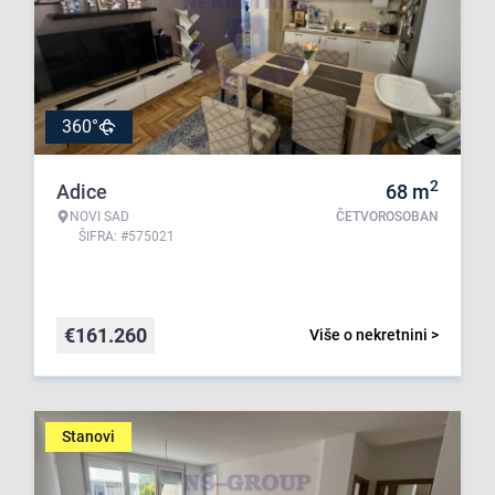
360°
2
Adice
68
m
NOVI SAD
ČETVOROSOBAN
ŠIFRA: #575021
€
161.260
Više o nekretnini >
Stanovi