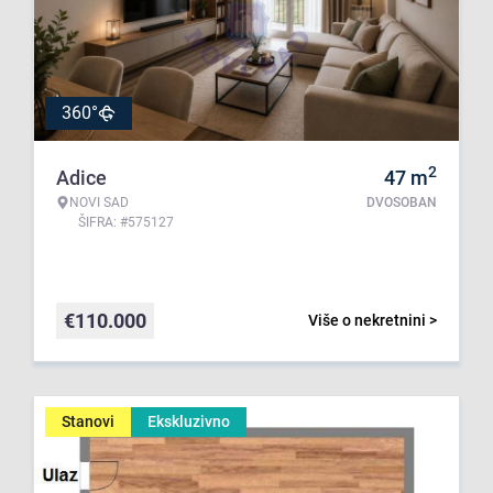
360°
2
Adice
47
m
NOVI SAD
DVOSOBAN
ŠIFRA: #575127
€
110.000
Više o nekretnini >
Stanovi
Ekskluzivno