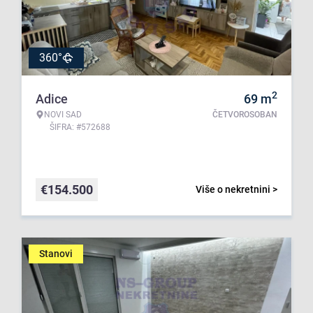
360°
2
Adice
69
m
NOVI SAD
ČETVOROSOBAN
ŠIFRA: #572688
€
154.500
Više o nekretnini >
Stanovi