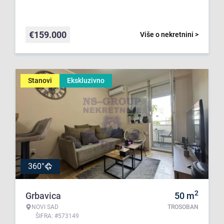
€
159.000
Više o nekretnini >
Stanovi
Ekskluzivno
360°
2
Grbavica
50
m
NOVI SAD
TROSOBAN
ŠIFRA: #573149