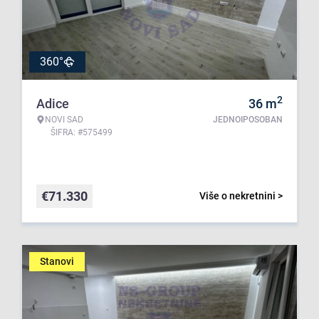
360°
2
Adice
36
m
NOVI SAD
JEDNOIPOSOBAN
ŠIFRA: #575499
€
71.330
Više o nekretnini >
Stanovi