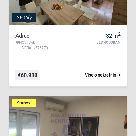
360°
2
Adice
32
m
NOVI SAD
JEDNOSOBAN
ŠIFRA: #575770
€
60.980
Više o nekretnini >
Stanovi