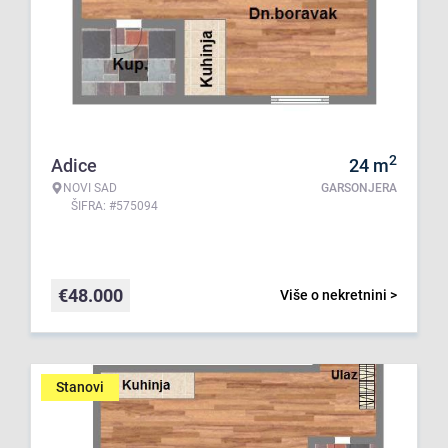
2
Adice
24
m
NOVI SAD
GARSONJERA
ŠIFRA: #575094
€
48.000
Više o nekretnini >
Stanovi