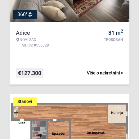
360°
2
Adice
81
m
NOVI SAD
TROSOBAN
ŠIFRA: #556629
€
127.300
Više o nekretnini >
Stanovi