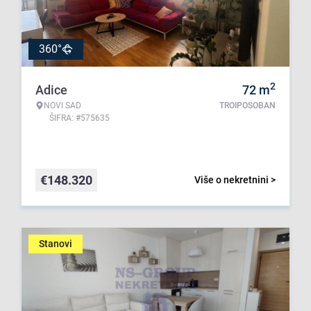
360°
2
Adice
72
m
NOVI SAD
TROIPOSOBAN
ŠIFRA: #575635
€
148.320
Više o nekretnini >
Stanovi