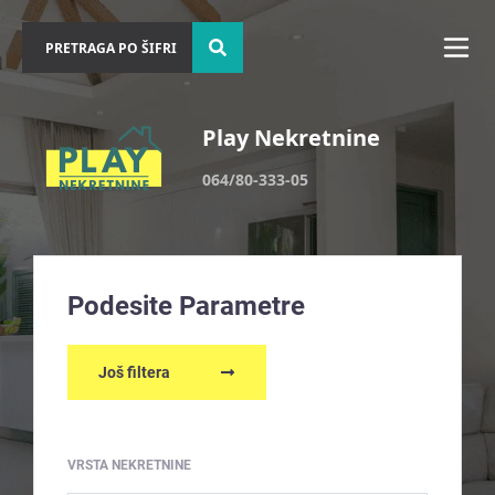
Play Nekretnine
064/80-333-05
Podesite Parametre
Još filtera
VRSTA NEKRETNINE