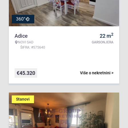
360°
2
Adice
22
m
NOVI SAD
GARSONJERA
ŠIFRA: #575640
€
45.320
Više o nekretnini >
Stanovi