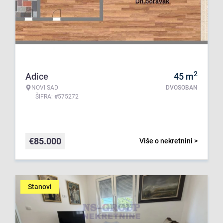
2
Adice
45
m
NOVI SAD
DVOSOBAN
ŠIFRA: #575272
€
85.000
Više o nekretnini >
Stanovi