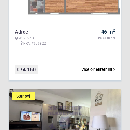
2
Adice
46
m
NOVI SAD
DVOSOBAN
ŠIFRA: #575822
€
74.160
Više o nekretnini >
Stanovi