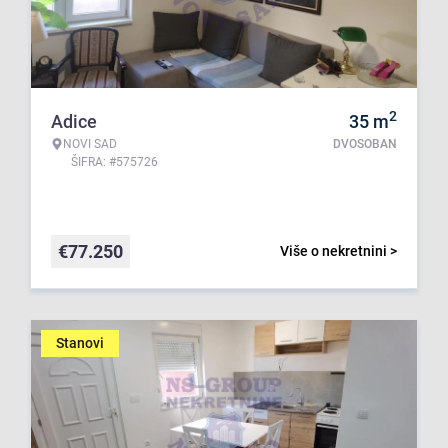
2
Adice
35
m
NOVI SAD
DVOSOBAN
ŠIFRA: #575726
€
77.250
Više o nekretnini >
Stanovi