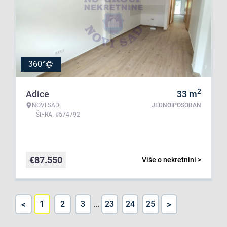
360°
2
Adice
33
m
NOVI SAD
JEDNOIPOSOBAN
ŠIFRA: #574792
€
87.550
Više o nekretnini >
<
>
1
2
3
...
23
24
25