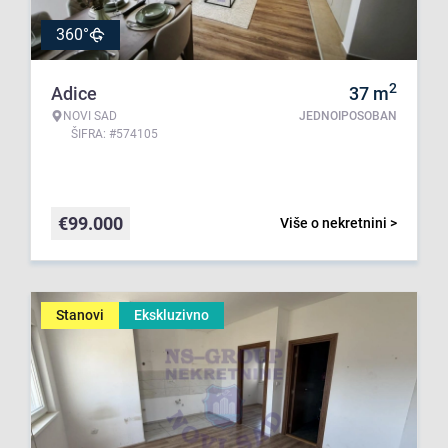
360°
2
Adice
37
m
NOVI SAD
JEDNOIPOSOBAN
ŠIFRA: #574105
€
99.000
Više o nekretnini >
Stanovi
Ekskluzivno