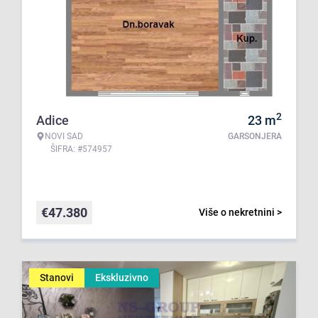
2
Adice
23
m
NOVI SAD
GARSONJERA
ŠIFRA: #574957
€
47.380
Više o nekretnini >
Stanovi
Ekskluzivno