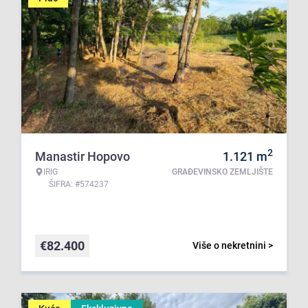
2
Manastir Hopovo
1.121
m
IRIG
GRAĐEVINSKO ZEMLJIŠTE
ŠIFRA: #574237
€
82.400
Više o nekretnini >