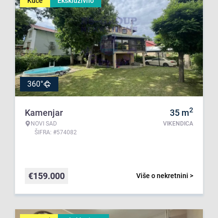
Kuće
Ekskluzivno
360°
2
Kamenjar
35
m
NOVI SAD
VIKENDICA
ŠIFRA: #574082
€
159.000
Više o nekretnini >