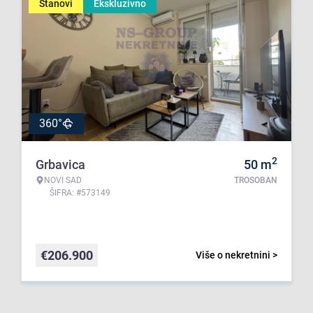
Stanovi
Ekskluzivno
360°
2
Grbavica
50
m
NOVI SAD
TROSOBAN
ŠIFRA: #573149
€
206.900
Više o nekretnini >