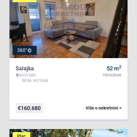
360°
2
Salajka
52
m
NOVI SAD
TROSOBAN
ŠIFRA: #575068
€
160.680
Više o nekretnini >
Plac