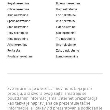
Royal nekretnine
Bulevar nekretnine
Office nekretnine
Halo nekretnine
Klub nekretnine
Eho nekretnine
Spens nekretnine
Win nekretnine
Stan nekretnine
Exit nekretnine
Play nekretnine
Max nekretnine
King nekretnine
Trg nekretnine
Arts nekretnine
One nekretnine
Renta stan
Zakup nekretnine
Prodaja nekretnine
Lumo nekretnine
Sve informacije u vezi sa imovinom, koja je na
prodaju, a iz izvora ovog sajta, smatraju se
pouzdanim informacijama. Internet prezentacija
kao takva je napravljena da prezentuje tačne
informacije, ali takav vid prezentovanja podložan je