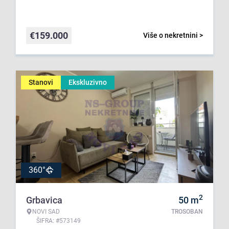
€
159.000
Više o nekretnini >
Stanovi
Ekskluzivno
360°
2
Grbavica
50
m
NOVI SAD
TROSOBAN
ŠIFRA: #573149