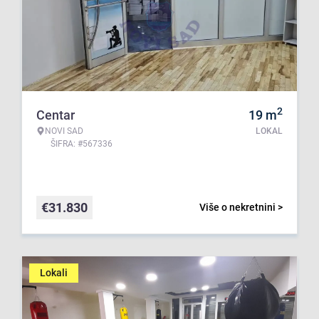
2
Centar
19
m
NOVI SAD
LOKAL
ŠIFRA: #567336
€
31.830
Više o nekretnini >
Lokali