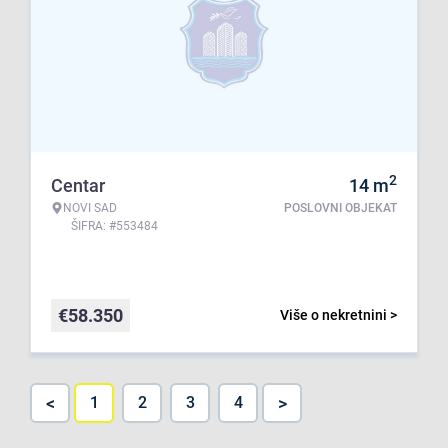
2
Centar
14
m
NOVI SAD
POSLOVNI OBJEKAT
ŠIFRA: #553484
€
58.350
Više o nekretnini >
<
>
1
2
3
4