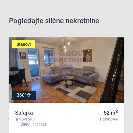
Pogledajte slične nekretnine
Stanovi
360°
2
Salajka
52
m
NOVI SAD
TROSOBAN
ŠIFRA: #575068