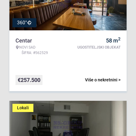
360°
2
Centar
58
m
NOVI SAD
UGOSTITELJSKI OBJEKAT
ŠIFRA: #562529
€
257.500
Više o nekretnini >
Lokali