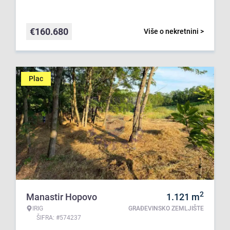
€
160.680
Više o nekretnini >
Plac
2
Manastir Hopovo
1.121
m
IRIG
GRAĐEVINSKO ZEMLJIŠTE
ŠIFRA: #574237