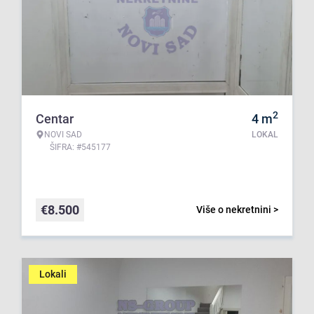
2
Centar
4
m
NOVI SAD
LOKAL
ŠIFRA: #545177
€
8.500
Više o nekretnini >
Lokali