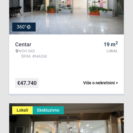
360°
2
Centar
19
m
NOVI SAD
LOKAL
ŠIFRA: #546268
€
47.740
Više o nekretnini >
Lokali
Ekskluzivno