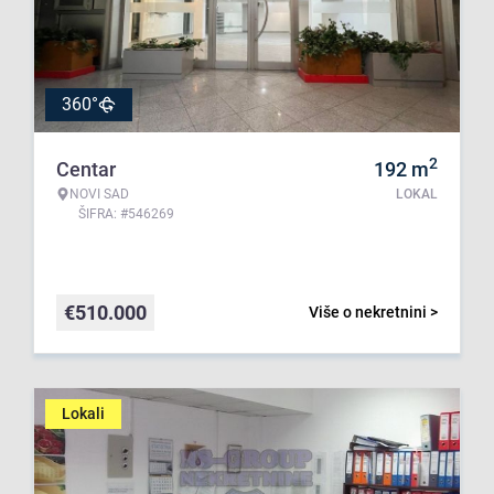
360°
2
Centar
192
m
NOVI SAD
LOKAL
ŠIFRA: #546269
€
510.000
Više o nekretnini >
Lokali