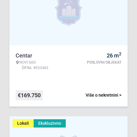
2
Centar
26
m
NOVI SAD
POSLOVNI OBJEKAT
ŠIFRA: #553483
€
169.750
Više o nekretnini >
Lokali
Ekskluzivno