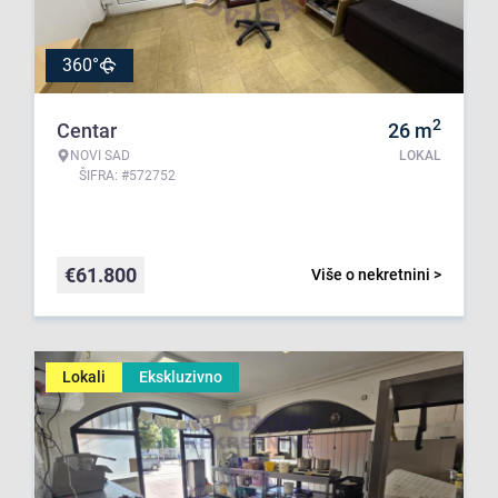
360°
2
Centar
26
m
NOVI SAD
LOKAL
ŠIFRA: #572752
€
61.800
Više o nekretnini >
Lokali
Ekskluzivno