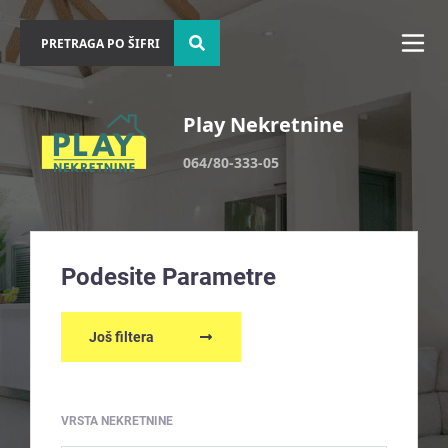
Play Nekretnine
064/80-333-05
Podesite Parametre
Još filtera
VRSTA NEKRETNINE