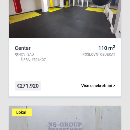
2
Centar
110
m
NOVI SAD
POSLOVNI OBJEKAT
ŠIFRA: #526407
€
271.920
Više o nekretnini >
Lokali