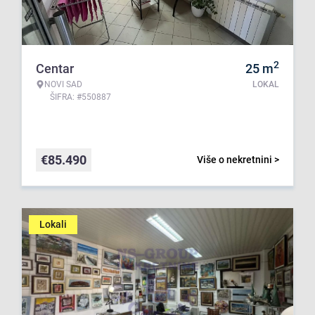
2
Centar
25
m
NOVI SAD
LOKAL
ŠIFRA: #550887
€
85.490
Više o nekretnini >
Lokali