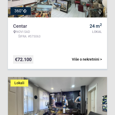
360°
2
Centar
24
m
NOVI SAD
LOKAL
ŠIFRA: #575063
€
72.100
Više o nekretnini >
Lokali