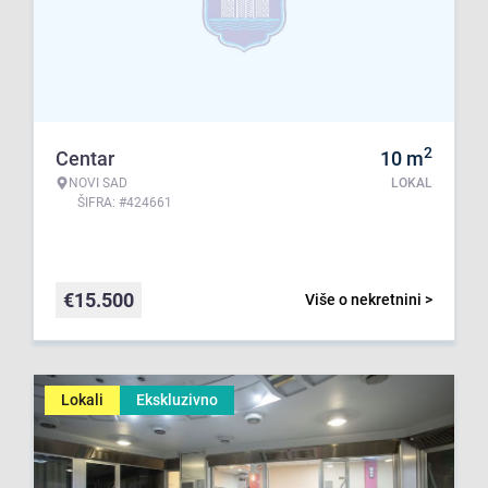
2
Centar
10
m
NOVI SAD
LOKAL
ŠIFRA: #424661
€
15.500
Više o nekretnini >
Lokali
Ekskluzivno