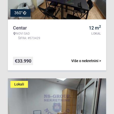
360°
2
Centar
12
m
NOVI SAD
LOKAL
ŠIFRA: #573429
€
33.990
Više o nekretnini >
Lokali