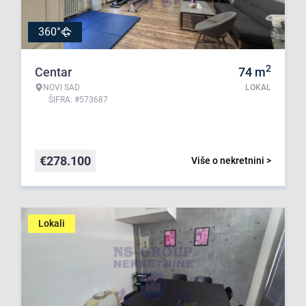
360°
2
Centar
74
m
NOVI SAD
LOKAL
ŠIFRA: #573687
€
278.100
Više o nekretnini >
Lokali