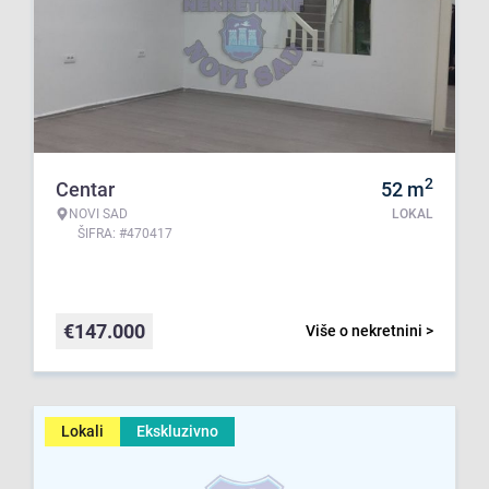
2
Centar
52
m
NOVI SAD
LOKAL
ŠIFRA: #470417
€
147.000
Više o nekretnini >
Lokali
Ekskluzivno