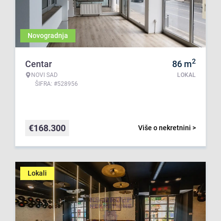
Novogradnja
2
Centar
86
m
NOVI SAD
LOKAL
ŠIFRA: #528956
€
168.300
Više o nekretnini >
Lokali