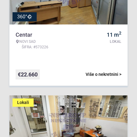
360°
2
Centar
11
m
NOVI SAD
LOKAL
ŠIFRA: #573226
€
22.660
Više o nekretnini >
Lokali