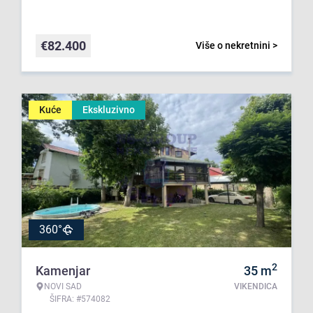
€
82.400
Više o nekretnini >
Kuće
Ekskluzivno
360°
2
Kamenjar
35
m
NOVI SAD
VIKENDICA
ŠIFRA: #574082