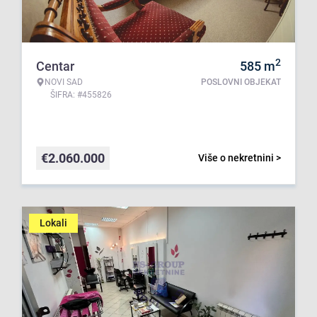
2
Centar
585
m
NOVI SAD
POSLOVNI OBJEKAT
ŠIFRA: #455826
€
2.060.000
Više o nekretnini >
Lokali