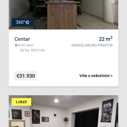
360°
2
Centar
22
m
NOVI SAD
KANCELARIJSKI PROSTOR
ŠIFRA: #547548
€
31.930
Više o nekretnini >
Lokali