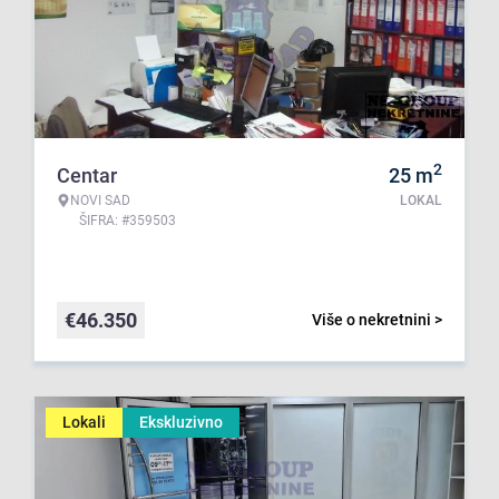
2
Centar
25
m
NOVI SAD
LOKAL
ŠIFRA: #359503
€
46.350
Više o nekretnini >
Lokali
Ekskluzivno