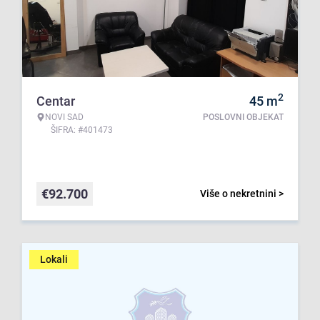
2
Centar
45
m
NOVI SAD
POSLOVNI OBJEKAT
ŠIFRA: #401473
€
92.700
Više o nekretnini >
Lokali