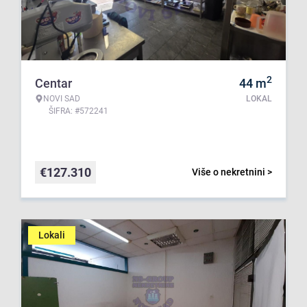
2
Centar
44
m
NOVI SAD
LOKAL
ŠIFRA: #572241
€
127.310
Više o nekretnini >
Lokali