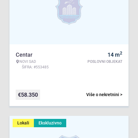
2
Centar
14
m
NOVI SAD
POSLOVNI OBJEKAT
ŠIFRA: #553485
€
58.350
Više o nekretnini >
Lokali
Ekskluzivno