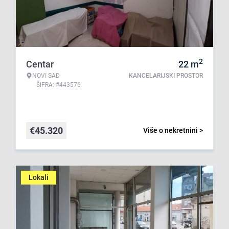
2
Centar
22
m
NOVI SAD
KANCELARIJSKI PROSTOR
ŠIFRA: #443576
€
45.320
Više o nekretnini >
Lokali