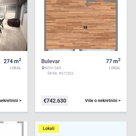
2
2
274
m
Bulevar
77
m
LOKAL
NOVI SAD
LOKAL
ŠIFRA: #572502
€
742.630
nekretnini >
Više o nekretnini >
Lokali