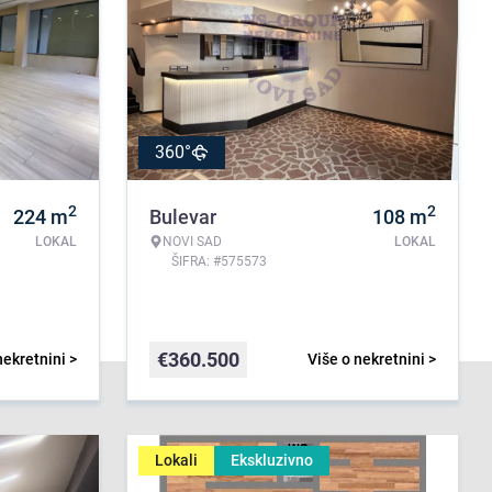
360°
2
2
224
m
Bulevar
108
m
LOKAL
NOVI SAD
LOKAL
ŠIFRA: #575573
€
360.500
nekretnini >
Više o nekretnini >
Lokali
Ekskluzivno