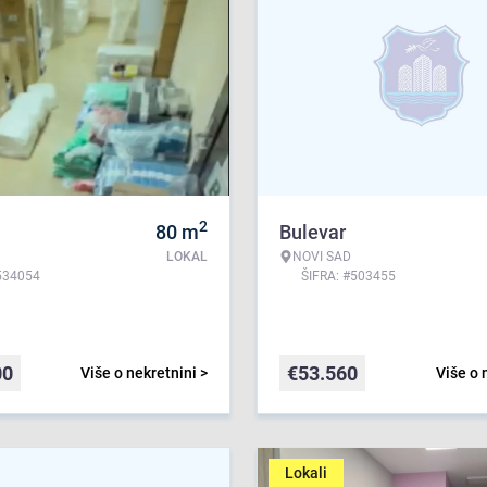
2
80
m
Bulevar
LOKAL
NOVI SAD
534054
ŠIFRA: #503455
00
€
53.560
Više o nekretnini >
Više o 
Lokali