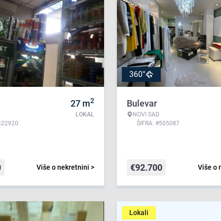
360°
2
27
m
Bulevar
LOKAL
NOVI SAD
422920
ŠIFRA: #505087
0
€
92.700
Više o nekretnini >
Više o 
Lokali