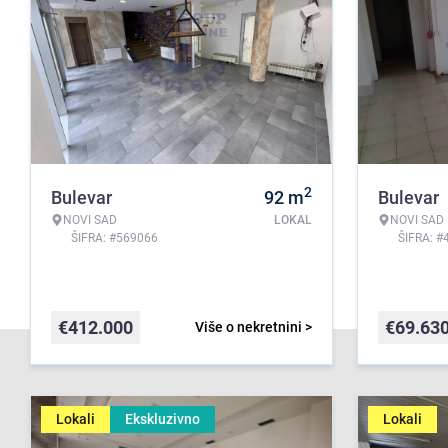
2
Bulevar
92
m
Bulevar
NOVI SAD
LOKAL
NOVI SAD
ŠIFRA: #569066
ŠIFRA: #
€
412.000
€
69.63
Više o nekretnini >
Lokali
Ekskluzivno
Lokali