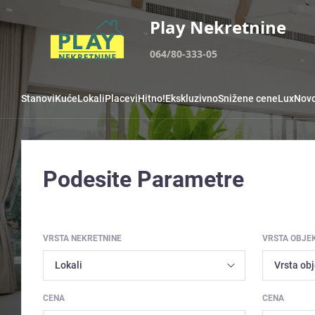
Play Nekretnine
064/80-333-05
Stanovi
Kuće
Lokali
Placevi
Hitno!
Ekskluzivno
Snižene cene
Lux
Novo
Podesite Parametre
VRSTA NEKRETNINE
VRSTA OBJE
CENA
CENA