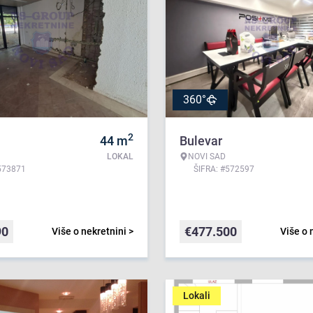
360°
2
44
m
Bulevar
LOKAL
NOVI SAD
573871
ŠIFRA: #572597
90
€
477.500
Više o nekretnini >
Više o 
Lokali