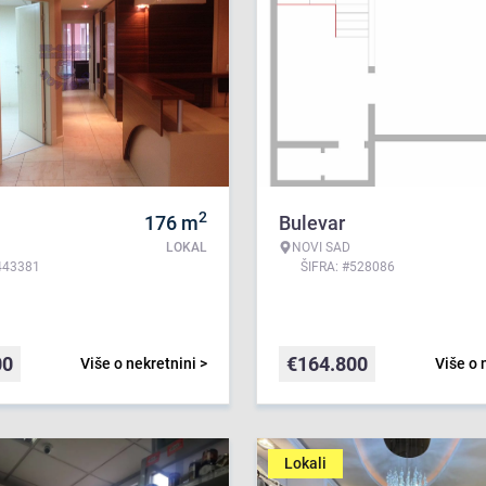
2
176
m
Bulevar
LOKAL
NOVI SAD
443381
ŠIFRA: #528086
00
€
164.800
Više o nekretnini >
Više o 
Lokali