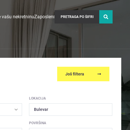
 vašu nekretninu
Zaposleni
Još filtera
LOKACIJA
Bulevar
POVRŠINA