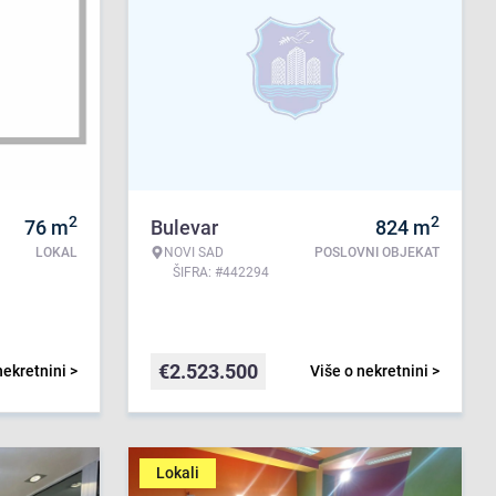
2
2
76
m
Bulevar
824
m
LOKAL
NOVI SAD
POSLOVNI OBJEKAT
ŠIFRA: #442294
€
2.523.500
nekretnini >
Više o nekretnini >
Lokali