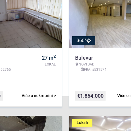
360°
2
27
m
Bulevar
LOKAL
NOVI SAD
452765
ŠIFRA: #531574
0
€
1.854.000
Više o nekretnini >
Više o 
Lokali