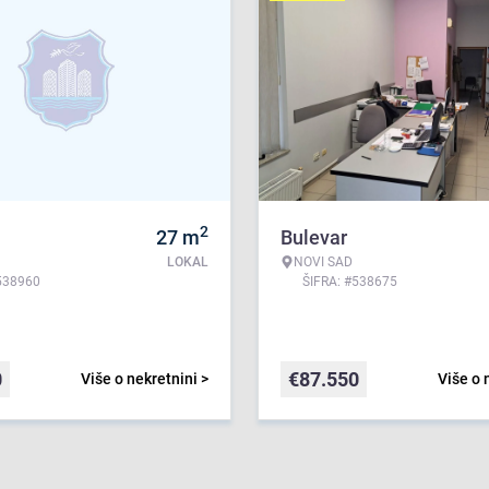
2
27
m
Bulevar
LOKAL
NOVI SAD
538960
ŠIFRA: #538675
0
€
87.550
Više o nekretnini >
Više o 