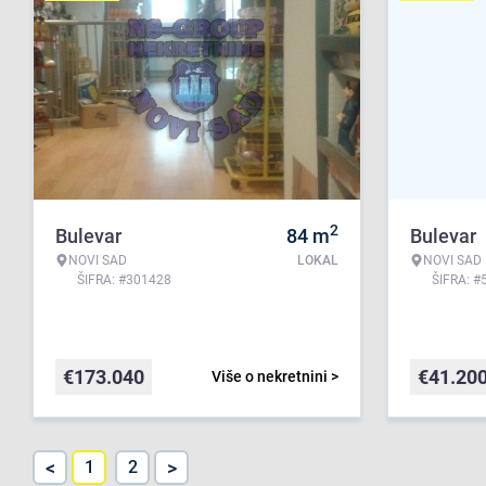
2
Bulevar
84
m
Bulevar
NOVI SAD
LOKAL
NOVI SAD
ŠIFRA: #301428
ŠIFRA: #
€
173.040
€
41.20
Više o nekretnini >
<
>
1
2