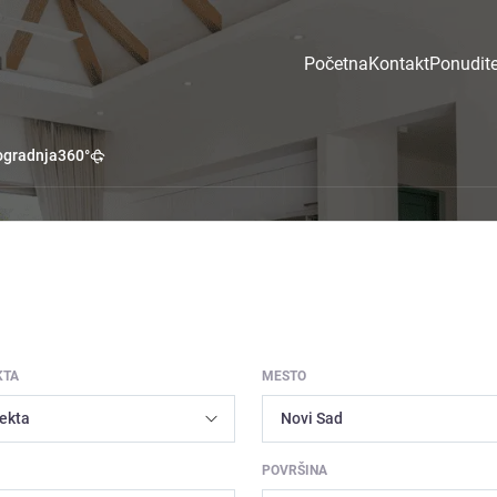
Početna
Kontakt
Ponudite
gradnja
360°
KTA
MESTO
POVRŠINA