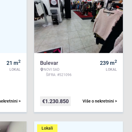
2
2
21
m
Bulevar
239
m
LOKAL
NOVI SAD
LOKAL
ŠIFRA: #521096
€
1.230.850
nekretnini >
Više o nekretnini >
Lokali