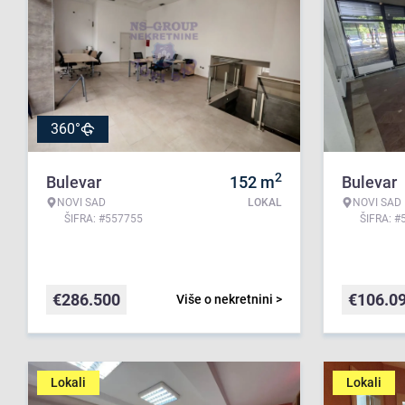
360°
2
Bulevar
152
m
Bulevar
NOVI SAD
LOKAL
NOVI SAD
ŠIFRA: #557755
ŠIFRA: #
€
286.500
€
106.0
Više o nekretnini >
Lokali
Lokali