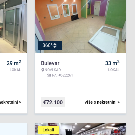
360°
2
2
29
m
Bulevar
33
m
LOKAL
NOVI SAD
LOKAL
ŠIFRA: #522261
€
72.100
nekretnini >
Više o nekretnini >
Lokali