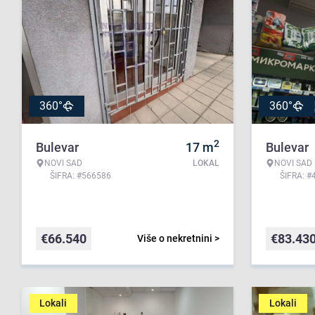
360°
360°
2
Bulevar
17
m
Bulevar
NOVI SAD
LOKAL
NOVI SAD
ŠIFRA: #566586
ŠIFRA: #
€
66.540
€
83.43
Više o nekretnini >
Lokali
Lokali