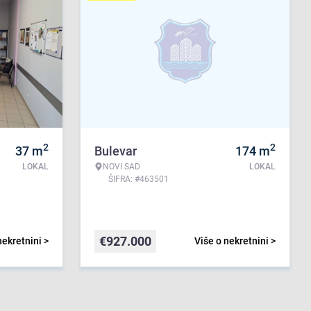
2
2
37
m
Bulevar
174
m
LOKAL
NOVI SAD
LOKAL
ŠIFRA: #463501
€
927.000
nekretnini >
Više o nekretnini >