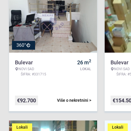
360°
2
Bulevar
26
m
Bulevar
NOVI SAD
LOKAL
NOVI SAD
ŠIFRA: #331715
ŠIFRA: #
€
92.700
€
154.5
Više o nekretnini >
Lokali
Lokali