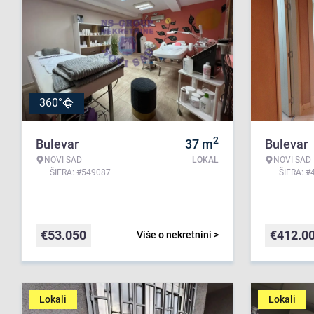
360°
2
Bulevar
37
m
Bulevar
NOVI SAD
LOKAL
NOVI SAD
ŠIFRA: #549087
ŠIFRA: #
€
53.050
€
412.0
Više o nekretnini >
Lokali
Lokali