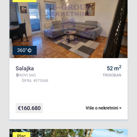
360°
2
Salajka
52
m
NOVI SAD
TROSOBAN
ŠIFRA: #575068
€
160.680
Više o nekretnini >
Plac