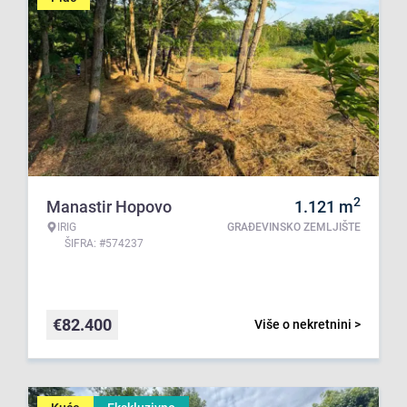
2
Manastir Hopovo
1.121
m
IRIG
GRAĐEVINSKO ZEMLJIŠTE
ŠIFRA: #574237
€
82.400
Više o nekretnini >