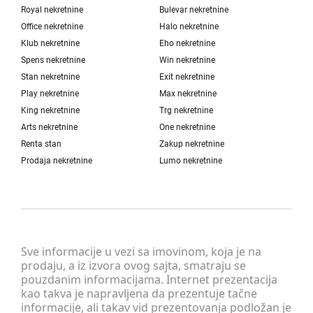
Royal nekretnine
Bulevar nekretnine
Office nekretnine
Halo nekretnine
Klub nekretnine
Eho nekretnine
Spens nekretnine
Win nekretnine
Stan nekretnine
Exit nekretnine
Play nekretnine
Max nekretnine
King nekretnine
Trg nekretnine
Arts nekretnine
One nekretnine
Renta stan
Zakup nekretnine
Prodaja nekretnine
Lumo nekretnine
Sve informacije u vezi sa imovinom, koja je na
prodaju, a iz izvora ovog sajta, smatraju se
pouzdanim informacijama. Internet prezentacija
kao takva je napravljena da prezentuje tačne
informacije, ali takav vid prezentovanja podložan je