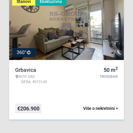
Stanovi
Ekskluzivno
360°
2
Grbavica
50
m
NOVI SAD
TROSOBAN
ŠIFRA: #573149
€
206.900
Više o nekretnini >