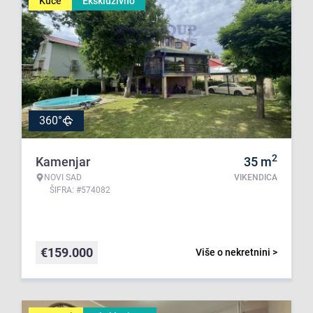
Kuće
Ekskluzivno
360°
2
Kamenjar
35
m
NOVI SAD
VIKENDICA
ŠIFRA: #574082
€
159.000
Više o nekretnini >