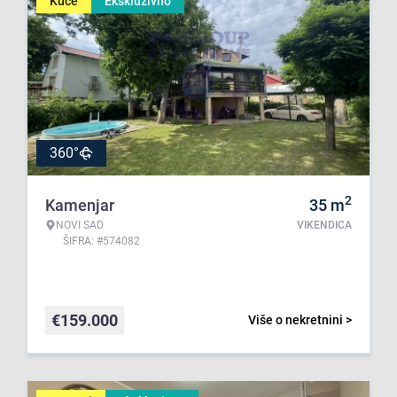
Kuće
Ekskluzivno
360°
2
Kamenjar
35
m
NOVI SAD
VIKENDICA
ŠIFRA: #574082
€
159.000
Više o nekretnini >