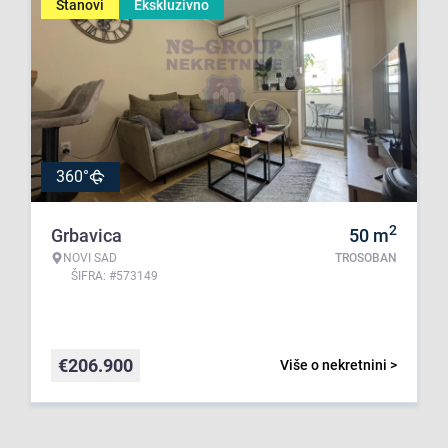
Stanovi
Ekskluzivno
360°
2
Grbavica
50
m
NOVI SAD
TROSOBAN
ŠIFRA: #573149
€
206.900
Više o nekretnini >