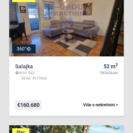
360°
2
Salajka
52
m
NOVI SAD
TROSOBAN
ŠIFRA: #575068
€
160.680
Više o nekretnini >
Plac