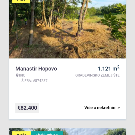
2
Manastir Hopovo
1.121
m
IRIG
GRAĐEVINSKO ZEMLJIŠTE
ŠIFRA: #574237
€
82.400
Više o nekretnini >