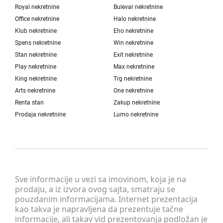
Royal nekretnine
Bulevar nekretnine
Office nekretnine
Halo nekretnine
Klub nekretnine
Eho nekretnine
Spens nekretnine
Win nekretnine
Stan nekretnine
Exit nekretnine
Play nekretnine
Max nekretnine
King nekretnine
Trg nekretnine
Arts nekretnine
One nekretnine
Renta stan
Zakup nekretnine
Prodaja nekretnine
Lumo nekretnine
Sve informacije u vezi sa imovinom, koja je na
prodaju, a iz izvora ovog sajta, smatraju se
pouzdanim informacijama. Internet prezentacija
kao takva je napravljena da prezentuje tačne
informacije, ali takav vid prezentovanja podložan je