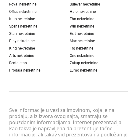
Royal nekretnine
Bulevar nekretnine
Office nekretnine
Halo nekretnine
Klub nekretnine
Eho nekretnine
Spens nekretnine
Win nekretnine
Stan nekretnine
Exit nekretnine
Play nekretnine
Max nekretnine
King nekretnine
Trg nekretnine
Arts nekretnine
One nekretnine
Renta stan
Zakup nekretnine
Prodaja nekretnine
Lumo nekretnine
Sve informacije u vezi sa imovinom, koja je na
prodaju, a iz izvora ovog sajta, smatraju se
pouzdanim informacijama. Internet prezentacija
kao takva je napravljena da prezentuje tačne
informacije, ali takav vid prezentovanja podložan je