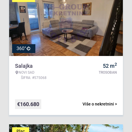
360°
2
Salajka
52
m
NOVI SAD
TROSOBAN
ŠIFRA: #575068
€
160.680
Više o nekretnini >
Plac