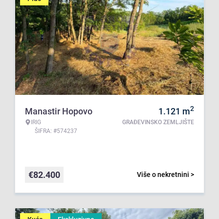
2
Manastir Hopovo
1.121
m
IRIG
GRAĐEVINSKO ZEMLJIŠTE
ŠIFRA: #574237
€
82.400
Više o nekretnini >