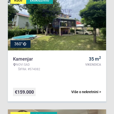
Kuće
Ekskluzivno
360°
2
Kamenjar
35
m
NOVI SAD
VIKENDICA
ŠIFRA: #574082
€
159.000
Više o nekretnini >