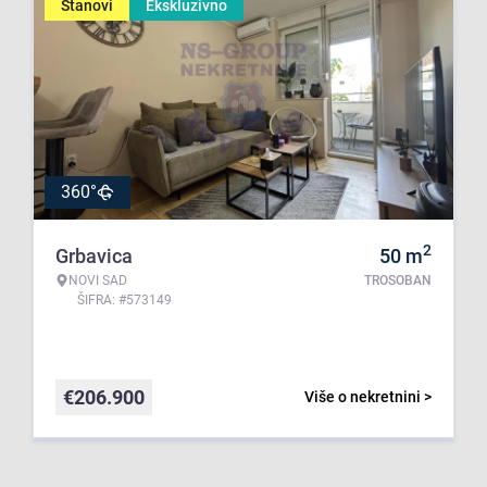
Stanovi
Ekskluzivno
360°
2
Grbavica
50
m
NOVI SAD
TROSOBAN
ŠIFRA: #573149
€
206.900
Više o nekretnini >