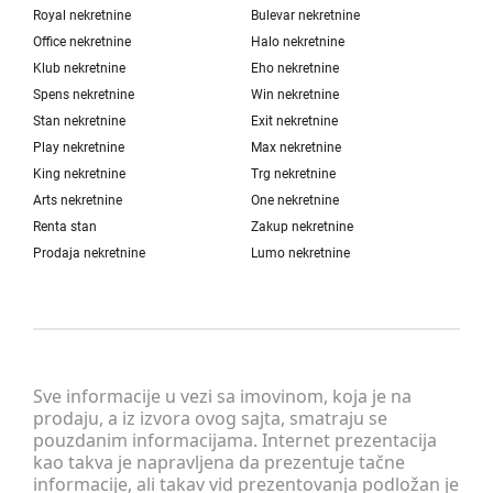
Royal nekretnine
Bulevar nekretnine
Office nekretnine
Halo nekretnine
Klub nekretnine
Eho nekretnine
Spens nekretnine
Win nekretnine
Stan nekretnine
Exit nekretnine
Play nekretnine
Max nekretnine
King nekretnine
Trg nekretnine
Arts nekretnine
One nekretnine
Renta stan
Zakup nekretnine
Prodaja nekretnine
Lumo nekretnine
Sve informacije u vezi sa imovinom, koja je na
prodaju, a iz izvora ovog sajta, smatraju se
pouzdanim informacijama. Internet prezentacija
kao takva je napravljena da prezentuje tačne
informacije, ali takav vid prezentovanja podložan je