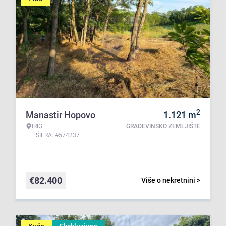
2
Manastir Hopovo
1.121
m
IRIG
GRAĐEVINSKO ZEMLJIŠTE
ŠIFRA: #574237
€
82.400
Više o nekretnini >