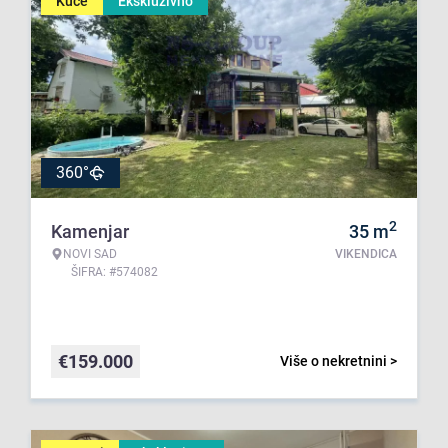
Kuće
Ekskluzivno
360°
2
Kamenjar
35
m
NOVI SAD
VIKENDICA
ŠIFRA: #574082
€
159.000
Više o nekretnini >