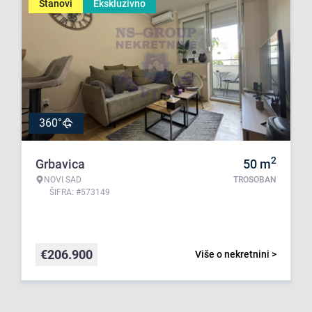
Stanovi
Ekskluzivno
360°
2
Grbavica
50
m
NOVI SAD
TROSOBAN
ŠIFRA: #573149
€
206.900
Više o nekretnini >