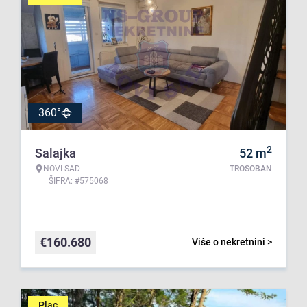
360°
2
Salajka
52
m
NOVI SAD
TROSOBAN
ŠIFRA: #575068
€
160.680
Više o nekretnini >
Plac