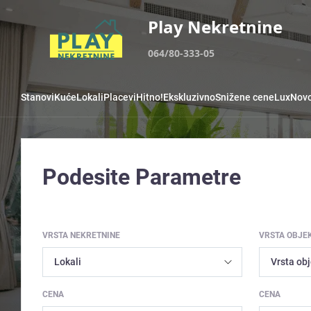
Play Nekretnine
064/80-333-05
Stanovi
Kuće
Lokali
Placevi
Hitno!
Ekskluzivno
Snižene cene
Lux
Novo
Podesite Parametre
VRSTA NEKRETNINE
VRSTA OBJE
CENA
CENA