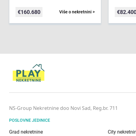
€
160.680
€
82.40
Više o nekretnini >
NS-Group Nekretnine doo Novi Sad, Reg.br. 711
POSLOVNE JEDINICE
Grad nekretnine
City nekretni