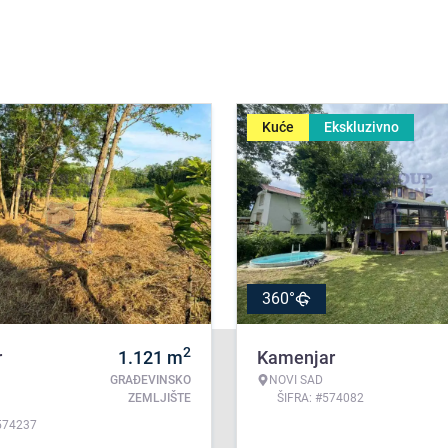
Kuće
Ekskluzivno
360°
2
r
1.121
m
Kamenjar
GRAĐEVINSKO
NOVI SAD
ZEMLJIŠTE
ŠIFRA: #574082
574237