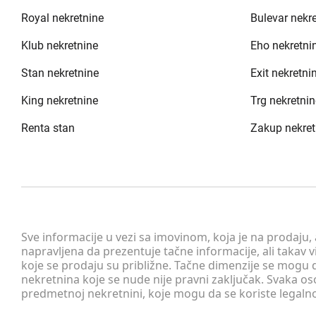
Royal nekretnine
Bulevar nekr
Klub nekretnine
Eho nekretni
Stan nekretnine
Exit nekretni
King nekretnine
Trg nekretnin
Renta stan
Zakup nekret
Sve informacije u vezi sa imovinom, koja je na prodaju,
napravljena da prezentuje tačne informacije, ali taka
koje se prodaju su približne. Tačne dimenzije se mogu d
nekretnina koje se nude nije pravni zaključak. Svaka o
predmetnoj nekretnini, koje mogu da se koriste legaln