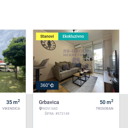
Stanovi
Ekskluzivno
360°
2
2
35
m
Grbavica
50
m
VIKENDICA
NOVI SAD
TROSOBAN
ŠIFRA: #573149