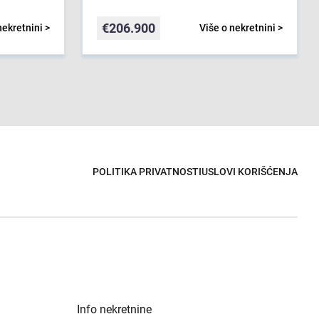
€
206.900
nekretnini >
Više o nekretnini >
POLITIKA PRIVATNOSTI
USLOVI KORIŠĆENJA
Info nekretnine