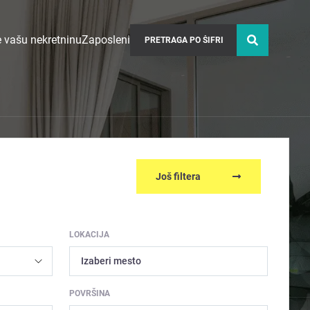
 vašu nekretninu
Zaposleni
Još filtera
LOKACIJA
Izaberi mesto
POVRŠINA