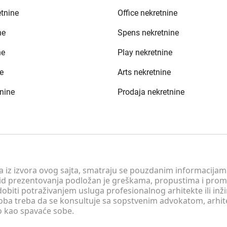
etnine
Office nekretnine
ne
Spens nekretnine
ne
Play nekretnine
e
Arts nekretnine
nine
Prodaja nekretnine
 a iz izvora ovog sajta, smatraju se pouzdanim informacijama
v vid prezentovanja podložan je greškama, propustima i pro
obiti potraživanjem usluga profesionalnog arhitekte ili inž
soba treba da se konsultuje sa sopstvenim advokatom, arhi
o kao spavaće sobe.