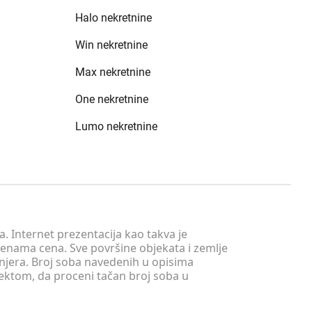
Halo nekretnine
Win nekretnine
Max nekretnine
One nekretnine
Lumo nekretnine
. Internet prezentacija kao takva je
menama cena. Sve površine objekata i zemlje
injera. Broj soba navedenih u opisima
tektom, da proceni tačan broj soba u