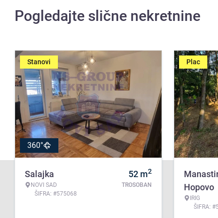
Pogledajte slične nekretnine
Stanovi
Plac
360°
2
Salajka
52
m
Manasti
NOVI SAD
TROSOBAN
Hopovo
ŠIFRA: #575068
IRIG
ŠIFRA: #