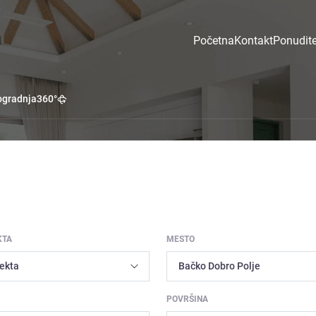
Početna
Kontakt
Ponudite
gradnja
360°
KTA
MESTO
POVRŠINA