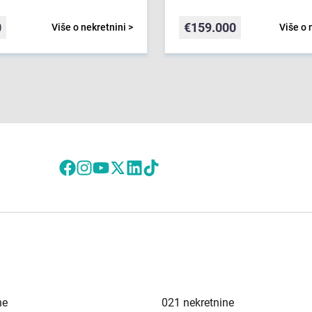
0
€
159.000
Više o nekretnini >
Više o 
ne
021 nekretnine