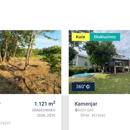
Kuće
Ekskluzivno
360°
2
r
1.121
m
Kamenjar
GRAĐEVINSKO
NOVI SAD
ZEMLJIŠTE
ŠIFRA: #574082
574237