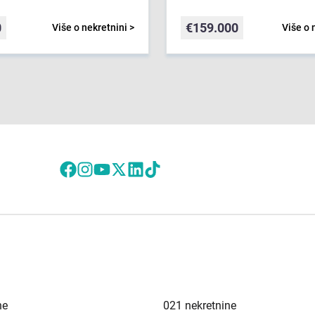
0
€
159.000
Više o nekretnini >
Više o 
ne
021 nekretnine