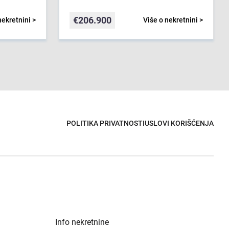
€
206.900
nekretnini >
Više o nekretnini >
POLITIKA PRIVATNOSTI
USLOVI KORIŠĆENJA
Info nekretnine