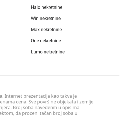
Halo nekretnine
Win nekretnine
Max nekretnine
One nekretnine
Lumo nekretnine
. Internet prezentacija kao takva je
menama cena. Sve površine objekata i zemlje
injera. Broj soba navedenih u opisima
tektom, da proceni tačan broj soba u