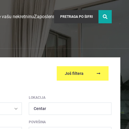
 vašu nekretninu
Zaposleni
Još filtera
LOKACIJA
Centar
POVRŠINA