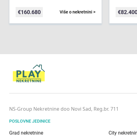
€
160.680
€
82.40
Više o nekretnini >
NS-Group Nekretnine doo Novi Sad, Reg.br. 711
POSLOVNE JEDINICE
Grad nekretnine
City nekretni