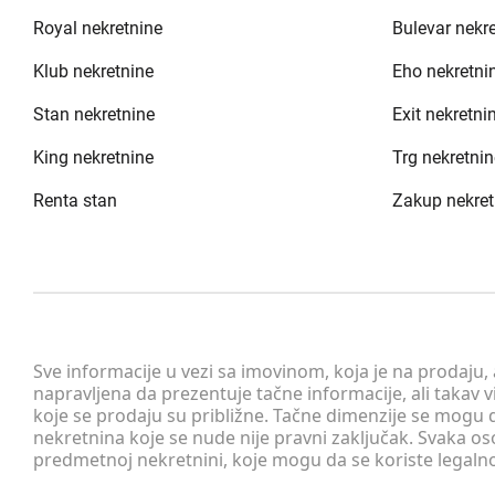
Royal nekretnine
Bulevar nekr
Klub nekretnine
Eho nekretni
Stan nekretnine
Exit nekretni
King nekretnine
Trg nekretnin
Renta stan
Zakup nekret
Sve informacije u vezi sa imovinom, koja je na prodaju,
napravljena da prezentuje tačne informacije, ali taka
koje se prodaju su približne. Tačne dimenzije se mogu d
nekretnina koje se nude nije pravni zaključak. Svaka o
predmetnoj nekretnini, koje mogu da se koriste legaln