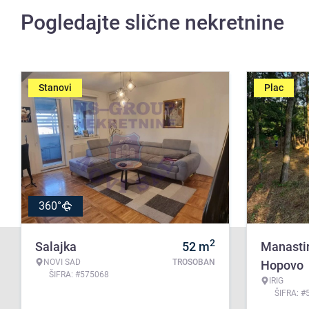
Pogledajte slične nekretnine
Stanovi
Plac
360°
2
Salajka
52
m
Manasti
NOVI SAD
TROSOBAN
Hopovo
ŠIFRA: #575068
IRIG
ŠIFRA: #