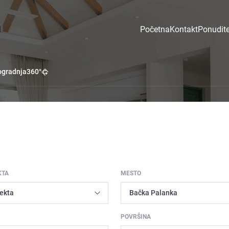
Početna
Kontakt
Ponudite
gradnja
360°
KTA
MESTO
POVRŠINA