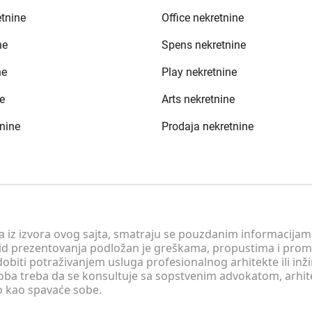
etnine
Office nekretnine
ne
Spens nekretnine
ne
Play nekretnine
e
Arts nekretnine
nine
Prodaja nekretnine
 a iz izvora ovog sajta, smatraju se pouzdanim informacijama
v vid prezentovanja podložan je greškama, propustima i pro
obiti potraživanjem usluga profesionalnog arhitekte ili inž
soba treba da se konsultuje sa sopstvenim advokatom, arhi
o kao spavaće sobe.