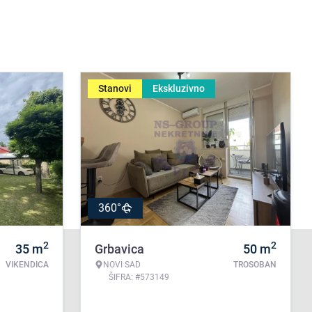
Stanovi
Ekskluzivno
360°
2
2
35
m
Grbavica
50
m
VIKENDICA
NOVI SAD
TROSOBAN
ŠIFRA: #573149