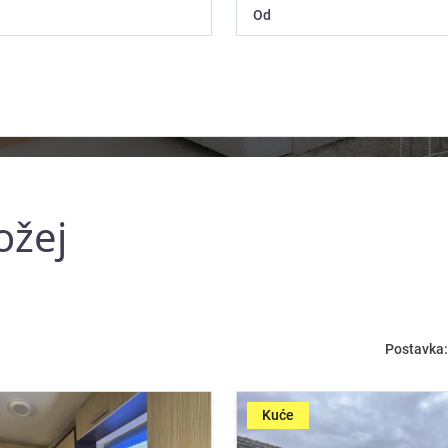
ožej
Postavka:
Kuće