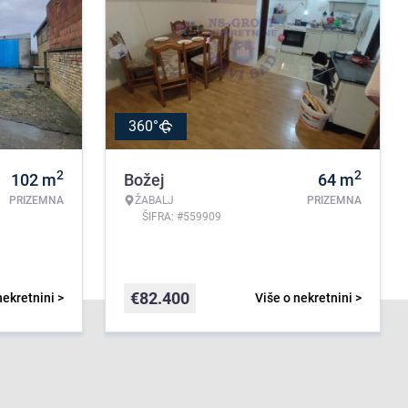
360°
2
2
102
m
Božej
64
m
PRIZEMNA
ŽABALJ
PRIZEMNA
ŠIFRA: #559909
€
82.400
nekretnini >
Više o nekretnini >