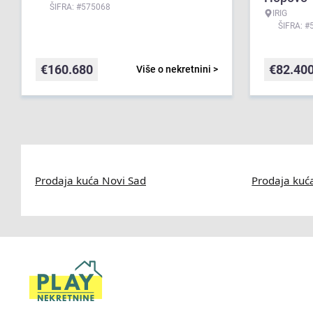
ŠIFRA: #575068
IRIG
ŠIFRA: #
€
160.680
€
82.40
Više o nekretnini >
Prodaja kuća Novi Sad
Prodaja kuć