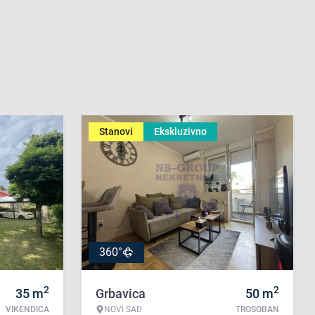
Stanovi
Ekskluzivno
360°
2
2
35
m
Grbavica
50
m
VIKENDICA
NOVI SAD
TROSOBAN