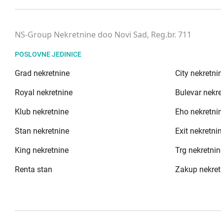
NS-Group Nekretnine doo Novi Sad, Reg.br. 711
POSLOVNE JEDINICE
Grad nekretnine
City nekretni
Royal nekretnine
Bulevar nekr
Klub nekretnine
Eho nekretni
Stan nekretnine
Exit nekretni
King nekretnine
Trg nekretnin
Renta stan
Zakup nekret