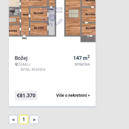
2
Božej
147
m
ŽABALJ
SPRATNA
ŠIFRA: #558904
€
81.370
Više o nekretnini >
<
>
1