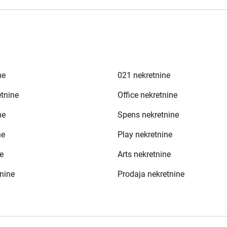
ne
021 nekretnine
etnine
Office nekretnine
ne
Spens nekretnine
ne
Play nekretnine
e
Arts nekretnine
nine
Prodaja nekretnine