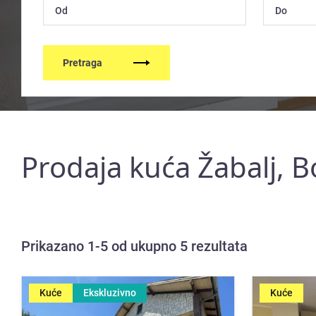
Pretraga
Prodaja kuća Žabalj, B
Prikazano 1-5 od ukupno 5 rezultata
Kuće
Ekskluzivno
Kuće