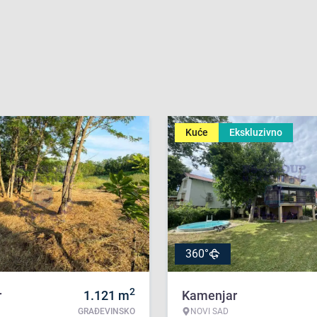
Kuće
Ekskluzivno
360°
2
r
1.121
m
Kamenjar
GRAĐEVINSKO
NOVI SAD