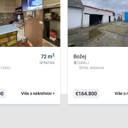
2
72
m
Božej
SPRATNA
ŽABALJ
573652
ŠIFRA: #496044
00
€
164.800
Više o nekretnini >
Više o 