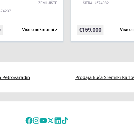
ZEMLJIŠTE
ŠIFRA: #574082
574237
0
€
159.000
Više o nekretnini >
Više o 
a Petrovaradin
Prodaja kuća Sremski Karlo