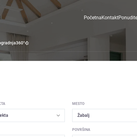
Početna
Kontakt
Ponudite
gradnja
360°
KTA
MESTO
POVRŠINA