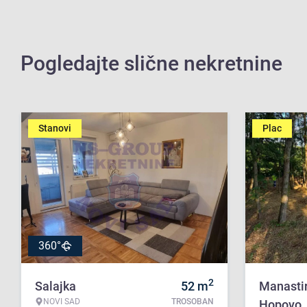
Pogledajte slične nekretnine
Stanovi
Plac
360°
2
Salajka
52
m
Manasti
NOVI SAD
TROSOBAN
Hopovo