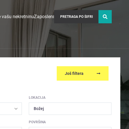
 vašu nekretninu
Zaposleni
Još filtera
LOKACIJA
Božej
POVRŠINA