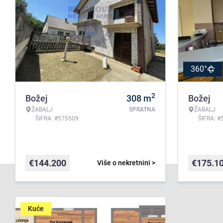
360°
2
Božej
308
m
Božej
ŽABALJ
SPRATNA
ŽABALJ
ŠIFRA: #575509
ŠIFRA: #
€
144.200
€
175.1
Više o nekretnini >
Kuće