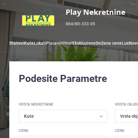
Play Nekretnine
064/80-333-05
Stanovi
Kuće
Lokali
Placevi
Hitno!
Ekskluzivno
Snižene cene
Lux
Novo
Podesite Parametre
VRSTA NEKRETNINE
VRSTA OBJE
CENA
CENA