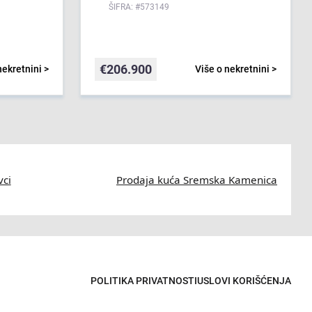
ŠIFRA: #573149
€
206.900
nekretnini >
Više o nekretnini >
vci
Prodaja kuća Sremska Kamenica
POLITIKA PRIVATNOSTI
USLOVI KORIŠĆENJA