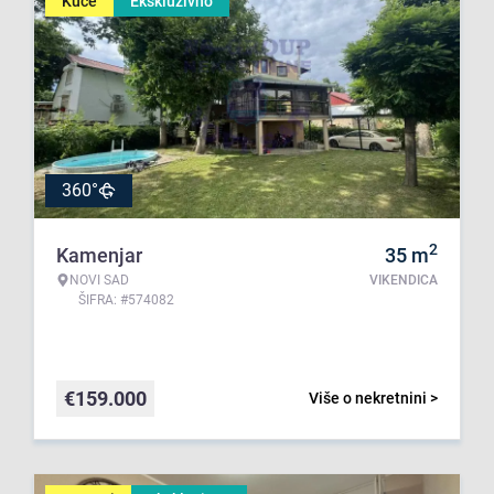
Kuće
Ekskluzivno
360°
2
Kamenjar
35
m
NOVI SAD
VIKENDICA
ŠIFRA: #574082
€
159.000
Više o nekretnini >