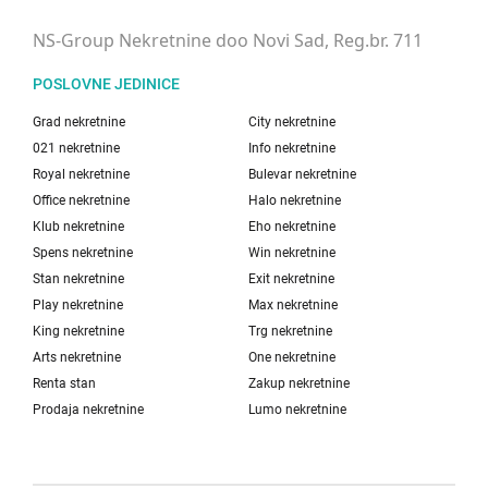
NS-Group Nekretnine doo Novi Sad, Reg.br. 711
POSLOVNE JEDINICE
Grad nekretnine
City nekretnine
021 nekretnine
Info nekretnine
Royal nekretnine
Bulevar nekretnine
Office nekretnine
Halo nekretnine
Klub nekretnine
Eho nekretnine
Spens nekretnine
Win nekretnine
Stan nekretnine
Exit nekretnine
Play nekretnine
Max nekretnine
King nekretnine
Trg nekretnine
Arts nekretnine
One nekretnine
Renta stan
Zakup nekretnine
Prodaja nekretnine
Lumo nekretnine