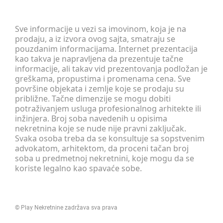
Sve informacije u vezi sa imovinom, koja je na
prodaju, a iz izvora ovog sajta, smatraju se
pouzdanim informacijama. Internet prezentacija
kao takva je napravljena da prezentuje tačne
informacije, ali takav vid prezentovanja podložan je
greškama, propustima i promenama cena. Sve
površine objekata i zemlje koje se prodaju su
približne. Tačne dimenzije se mogu dobiti
potraživanjem usluga profesionalnog arhitekte ili
inžinjera. Broj soba navedenih u opisima
nekretnina koje se nude nije pravni zaključak.
Svaka osoba treba da se konsultuje sa sopstvenim
advokatom, arhitektom, da proceni tačan broj
soba u predmetnoj nekretnini, koje mogu da se
koriste legalno kao spavaće sobe.
©
Play Nekretnine
zadržava sva prava