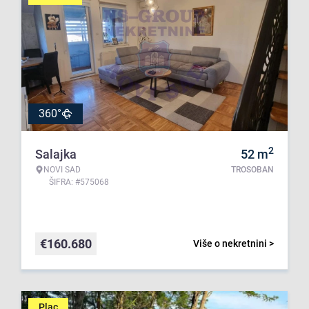
360°
2
Salajka
52
m
NOVI SAD
TROSOBAN
ŠIFRA: #575068
€
160.680
Više o nekretnini >
Plac