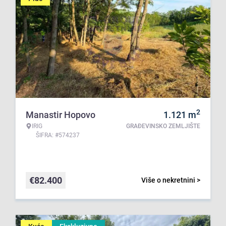
2
Manastir Hopovo
1.121
m
IRIG
GRAĐEVINSKO ZEMLJIŠTE
ŠIFRA: #574237
€
82.400
Više o nekretnini >