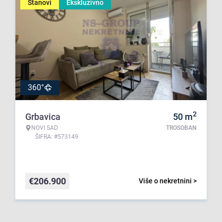
Stanovi
Ekskluzivno
360°
2
Grbavica
50
m
NOVI SAD
TROSOBAN
ŠIFRA: #573149
€
206.900
Više o nekretnini >