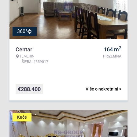
360°
2
Centar
164
m
TEMERIN
PRIZEMNA
ŠIFRA: #559017
€
288.400
Više o nekretnini >
Kuće