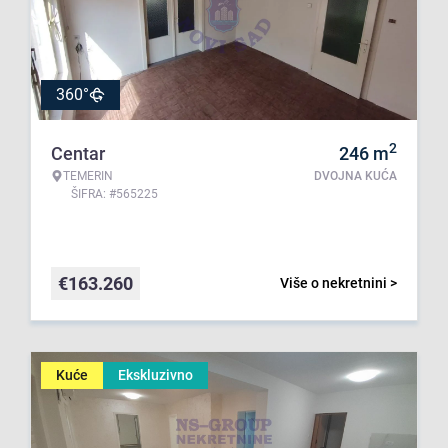
360°
2
Centar
246
m
TEMERIN
DVOJNA KUĆA
ŠIFRA: #565225
€
163.260
Više o nekretnini >
Kuće
Ekskluzivno