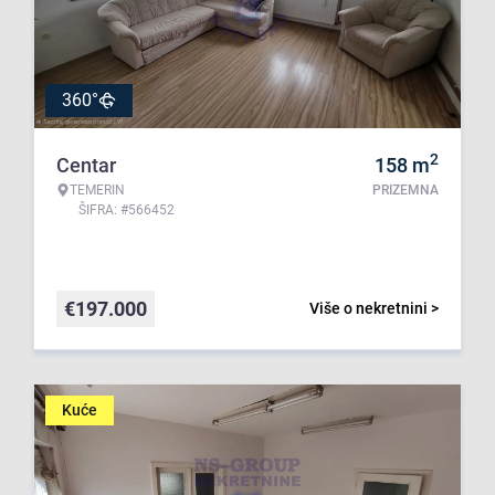
360°
2
Centar
158
m
TEMERIN
PRIZEMNA
ŠIFRA: #566452
€
197.000
Više o nekretnini >
Kuće