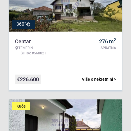
360°
2
Centar
276
m
TEMERIN
SPRATNA
ŠIFRA: #568821
€
226.600
Više o nekretnini >
Kuće