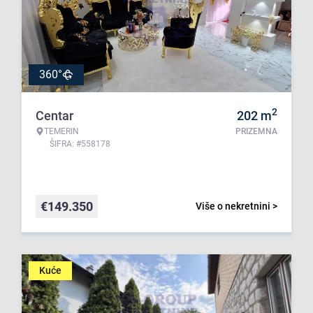
360°
2
Centar
202
m
TEMERIN
PRIZEMNA
ŠIFRA: #558178
€
149.350
Više o nekretnini >
Kuće