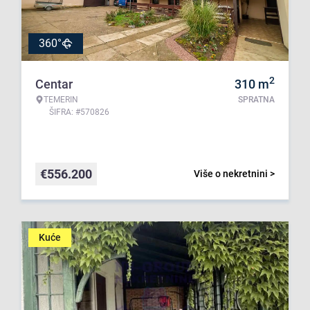
360°
2
Centar
310
m
TEMERIN
SPRATNA
ŠIFRA: #570826
€
556.200
Više o nekretnini >
Kuće