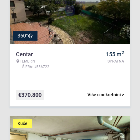
360°
2
Centar
155
m
TEMERIN
SPRATNA
ŠIFRA: #556722
€
370.800
Više o nekretnini >
Kuće