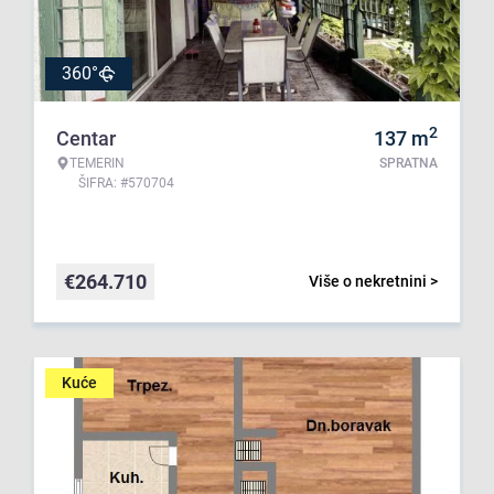
360°
2
Centar
137
m
TEMERIN
SPRATNA
ŠIFRA: #570704
€
264.710
Više o nekretnini >
Kuće