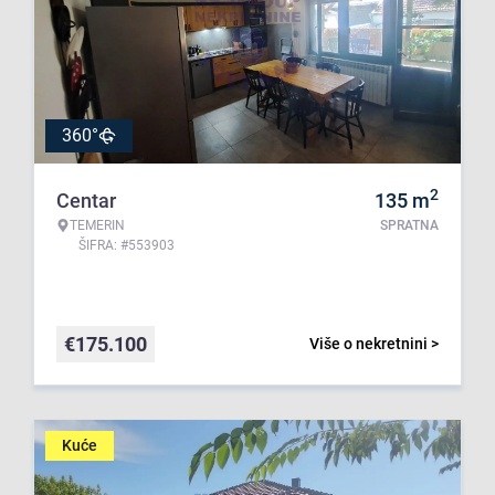
360°
2
Centar
135
m
TEMERIN
SPRATNA
ŠIFRA: #553903
€
175.100
Više o nekretnini >
Kuće