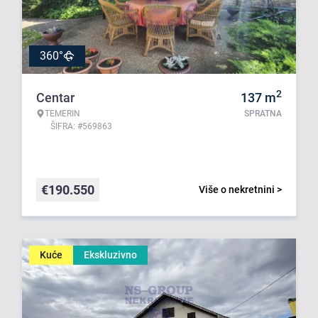
360°
2
Centar
137
m
TEMERIN
SPRATNA
ŠIFRA: #569863
€
190.550
Više o nekretnini >
Kuće
Ekskluzivno