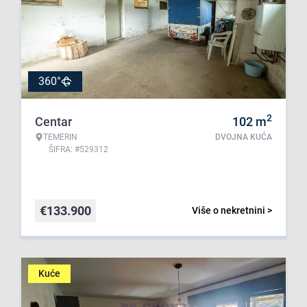
360°
2
Centar
102
m
TEMERIN
DVOJNA KUĆA
ŠIFRA: #529312
€
133.900
Više o nekretnini >
Kuće