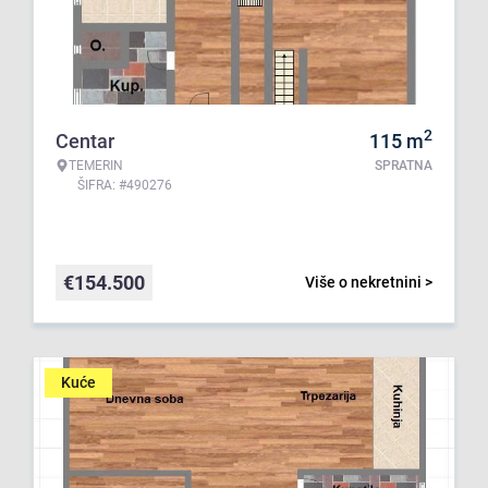
2
Centar
115
m
TEMERIN
SPRATNA
ŠIFRA: #490276
€
154.500
Više o nekretnini >
Kuće