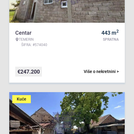
2
Centar
443
m
TEMERIN
SPRATNA
ŠIFRA: #574040
€
247.200
Više o nekretnini >
Kuće