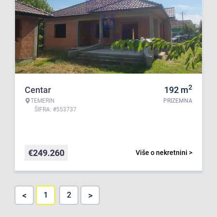
2
Centar
192
m
TEMERIN
PRIZEMNA
ŠIFRA: #553737
€
249.260
Više o nekretnini >
<
>
1
2