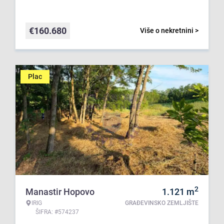
€
160.680
Više o nekretnini >
Plac
2
Manastir Hopovo
1.121
m
IRIG
GRAĐEVINSKO ZEMLJIŠTE
ŠIFRA: #574237