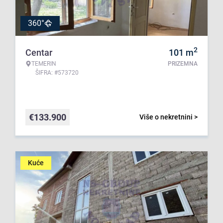
360°
2
Centar
101
m
TEMERIN
PRIZEMNA
ŠIFRA: #573720
€
133.900
Više o nekretnini >
Kuće