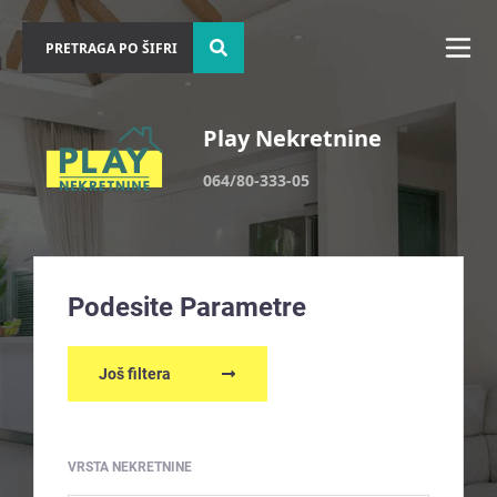
Play Nekretnine
064/80-333-05
Podesite Parametre
Još filtera
VRSTA NEKRETNINE