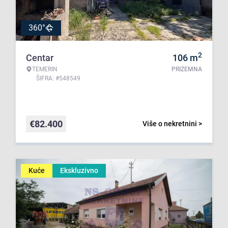
360°
2
Centar
106
m
TEMERIN
PRIZEMNA
ŠIFRA: #548549
€
82.400
Više o nekretnini >
Kuće
Ekskluzivno