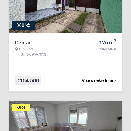
360°
2
Centar
126
m
TEMERIN
PRIZEMNA
ŠIFRA: #567013
€
154.500
Više o nekretnini >
Kuće