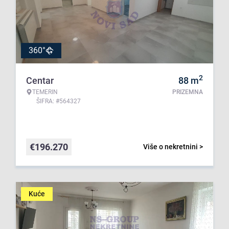
360°
2
Centar
88
m
TEMERIN
PRIZEMNA
ŠIFRA: #564327
€
196.270
Više o nekretnini >
Kuće