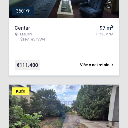
360°
2
Centar
97
m
TEMERIN
PRIZEMNA
ŠIFRA: #575594
€
111.400
Više o nekretnini >
Kuće