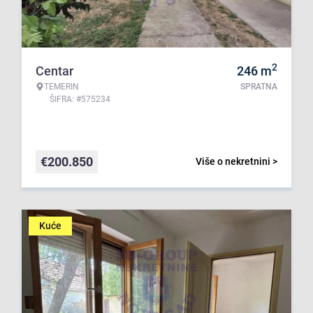
2
Centar
246
m
TEMERIN
SPRATNA
ŠIFRA: #575234
€
200.850
Više o nekretnini >
Kuće