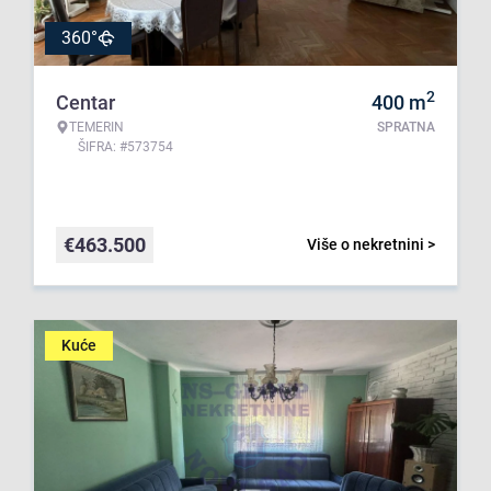
360°
2
Centar
400
m
TEMERIN
SPRATNA
ŠIFRA: #573754
€
463.500
Više o nekretnini >
Kuće