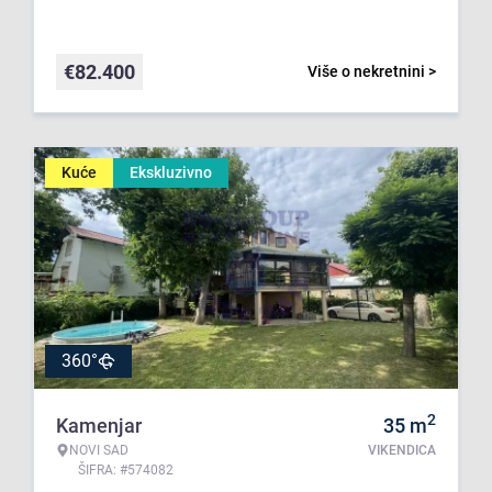
€
82.400
Više o nekretnini >
Kuće
Ekskluzivno
360°
2
Kamenjar
35
m
NOVI SAD
VIKENDICA
ŠIFRA: #574082