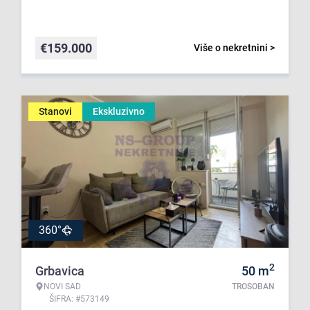
€
159.000
Više o nekretnini >
Stanovi
Ekskluzivno
360°
2
Grbavica
50
m
NOVI SAD
TROSOBAN
ŠIFRA: #573149