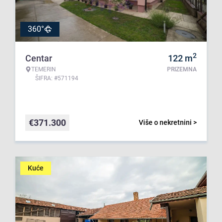
360°
2
Centar
122
m
TEMERIN
PRIZEMNA
ŠIFRA: #571194
€
371.300
Više o nekretnini >
Kuće