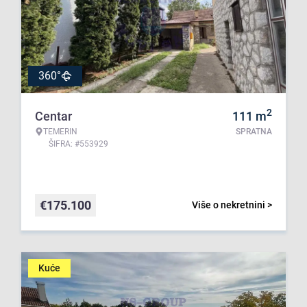
360°
2
Centar
111
m
TEMERIN
SPRATNA
ŠIFRA: #553929
€
175.100
Više o nekretnini >
Kuće