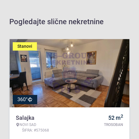
Pogledajte slične nekretnine
Stanovi
360°
2
Salajka
52
m
NOVI SAD
TROSOBAN
ŠIFRA: #575068