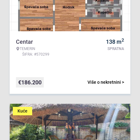
2
Centar
138
m
TEMERIN
SPRATNA
ŠIFRA: #570299
€
186.200
Više o nekretnini >
Kuće