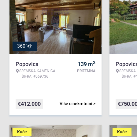
360°
2
Popovica
139
m
Popovic
SREMSKA KAMENICA
PRIZEMNA
SREMSKA
ŠIFRA: #569736
ŠIFRA: #
€
412.000
€
750.0
Više o nekretnini >
Kuće
Kuće