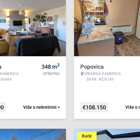
2
a
348
m
Popovica
 KAMENICA
SPRATNA
SREMSKA KAMENICA
526464
ŠIFRA: #526789
00
€
108.150
Više o nekretnini >
Više o 
Kuće