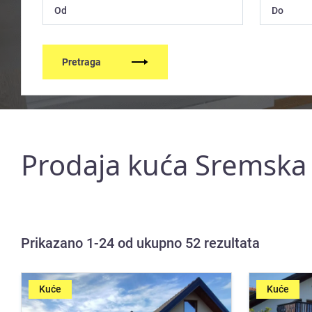
Pretraga
Prodaja kuća Sremska
Prikazano 1-24 od ukupno 52 rezultata
Kuće
Kuće