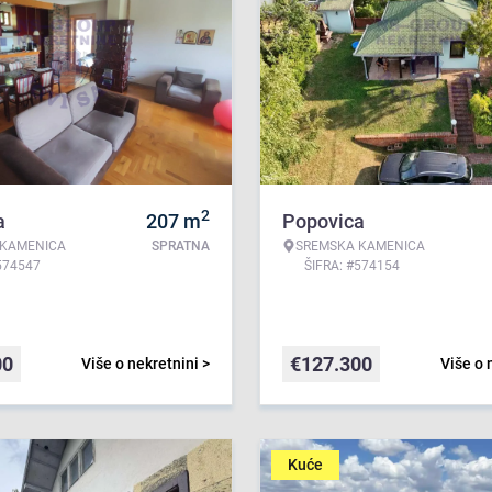
2
a
207
m
Popovica
 KAMENICA
SPRATNA
SREMSKA KAMENICA
574547
ŠIFRA: #574154
00
€
127.300
Više o nekretnini >
Više o 
Kuće