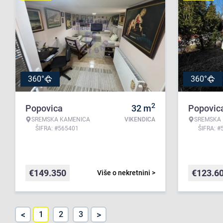
360°
360°
2
Popovica
32
m
Popovic
SREMSKA KAMENICA
VIKENDICA
SREMSKA
ŠIFRA: #565401
ŠIFRA: #
€
149.350
€
123.6
Više o nekretnini >
<
>
1
2
3