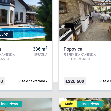
60°
2
a
336
m
Popovica
 KAMENICA
SPRATNA
SREMSKA KAMENICA
532783
ŠIFRA: #575843
00
€
226.600
Više o nekretnini >
Više o 
Ekskluzivno
Kuće
Ekskluzivno