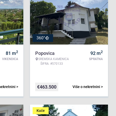
360°
2
2
81
m
Popovica
92
m
VIKENDICA
SREMSKA KAMENICA
SPRATNA
ŠIFRA: #570133
€
463.500
nekretnini >
Više o nekretnini >
Kuće