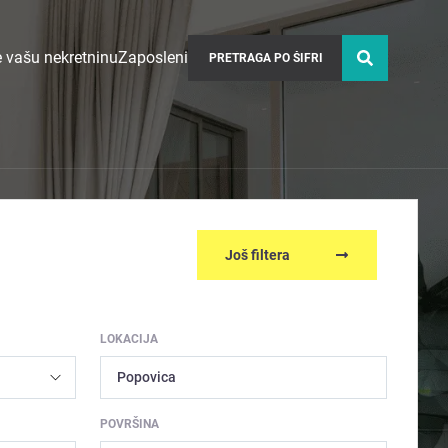
 vašu nekretninu
Zaposleni
Još filtera
LOKACIJA
Popovica
POVRŠINA