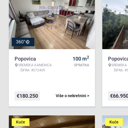
360°
2
Popovica
100
m
Popovic
SREMSKA KAMENICA
SPRATNA
SREMSKA
ŠIFRA: #572409
ŠIFRA: #
€
180.250
€
66.95
Više o nekretnini >
Kuće
Kuće