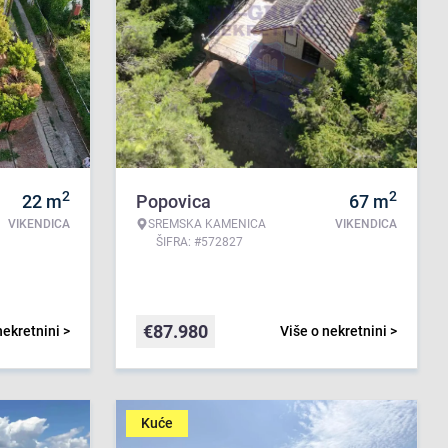
2
2
22
m
Popovica
67
m
VIKENDICA
SREMSKA KAMENICA
VIKENDICA
ŠIFRA: #572827
€
87.980
nekretnini >
Više o nekretnini >
Kuće