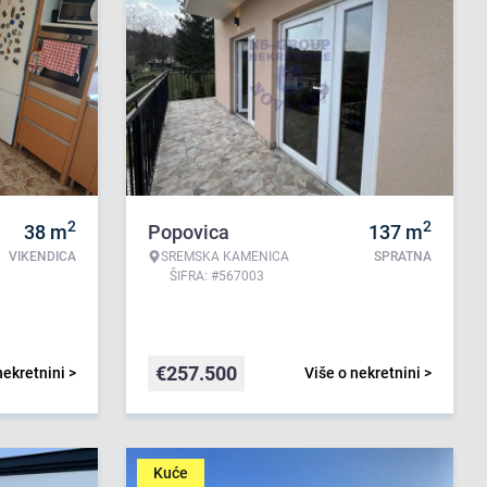
2
2
38
m
Popovica
137
m
VIKENDICA
SREMSKA KAMENICA
SPRATNA
ŠIFRA: #567003
€
257.500
nekretnini >
Više o nekretnini >
Kuće