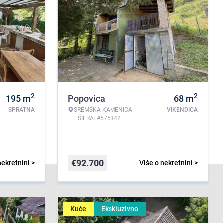
2
2
195
m
Popovica
68
m
SPRATNA
SREMSKA KAMENICA
VIKENDICA
ŠIFRA: #575342
€
92.700
nekretnini >
Više o nekretnini >
Kuće
Ekskluzivno