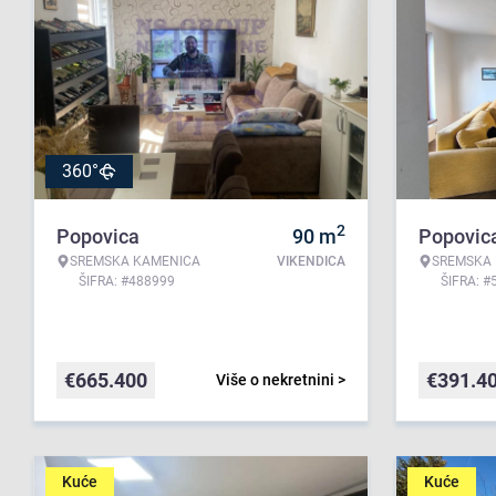
360°
2
Popovica
90
m
Popovic
SREMSKA KAMENICA
VIKENDICA
SREMSKA
ŠIFRA: #488999
ŠIFRA: #
€
665.400
€
391.4
Više o nekretnini >
Kuće
Kuće