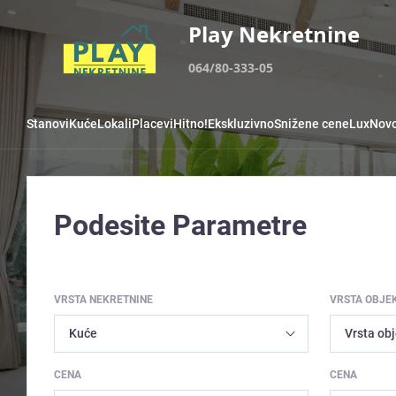
Play Nekretnine
064/80-333-05
Stanovi
Kuće
Lokali
Placevi
Hitno!
Ekskluzivno
Snižene cene
Lux
Novo
Podesite Parametre
VRSTA NEKRETNINE
VRSTA OBJE
CENA
CENA