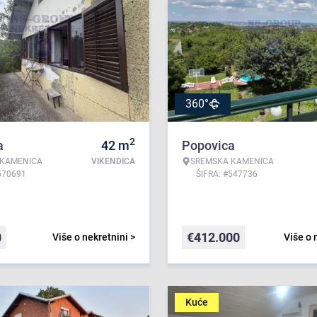
360°
2
a
42
m
Popovica
 KAMENICA
VIKENDICA
SREMSKA KAMENICA
570691
ŠIFRA: #547736
0
€
412.000
Više o nekretnini >
Više o 
Kuće