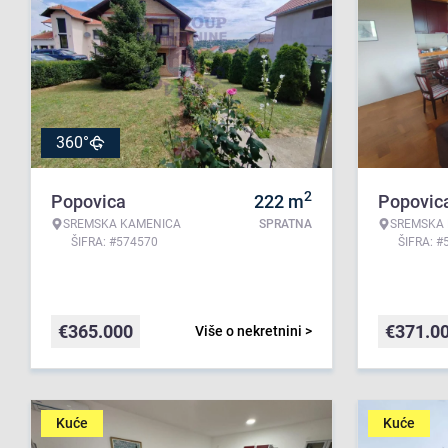
360°
2
Popovica
222
m
Popovic
SREMSKA KAMENICA
SPRATNA
SREMSKA
ŠIFRA: #574570
ŠIFRA: #
€
365.000
€
371.0
Više o nekretnini >
Kuće
Kuće