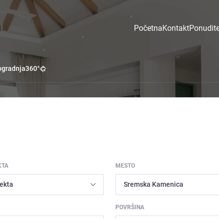
Početna
Kontakt
Ponudite
gradnja
360°
KTA
MESTO
POVRŠINA