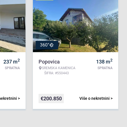
360°
2
2
237
m
Popovica
138
m
SPRATNA
SREMSKA KAMENICA
SPRATNA
ŠIFRA: #550443
€
200.850
nekretnini >
Više o nekretnini >