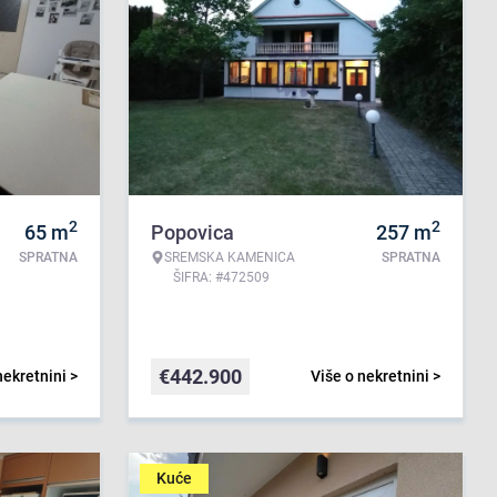
2
2
65
m
Popovica
257
m
SPRATNA
SREMSKA KAMENICA
SPRATNA
ŠIFRA: #472509
€
442.900
nekretnini >
Više o nekretnini >
Kuće