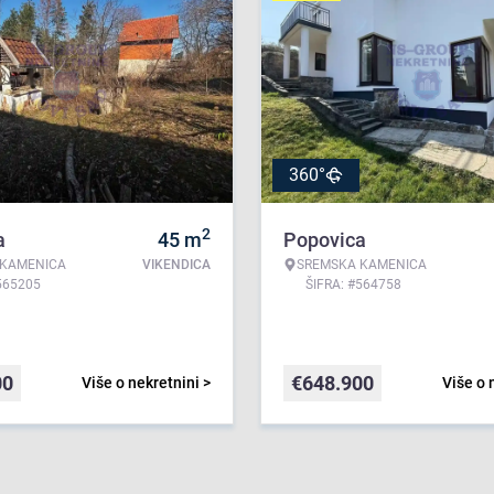
360°
2
a
45
m
Popovica
 KAMENICA
VIKENDICA
SREMSKA KAMENICA
565205
ŠIFRA: #564758
00
€
648.900
Više o nekretnini >
Više o 