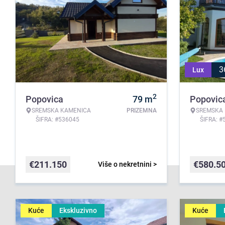
3
Lux
2
Popovica
79
m
Popovic
SREMSKA KAMENICA
PRIZEMNA
SREMSKA
ŠIFRA: #536045
ŠIFRA: #
€
211.150
€
580.5
Više o nekretnini >
Kuće
Ekskluzivno
Kuće