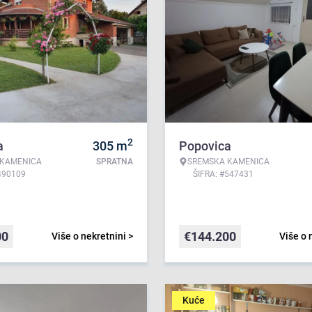
2
a
305
m
Popovica
 KAMENICA
SPRATNA
SREMSKA KAMENICA
490109
ŠIFRA: #547431
00
€
144.200
Više o nekretnini >
Više o 
Kuće