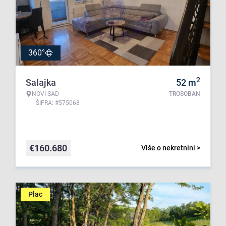
360°
2
Salajka
52
m
NOVI SAD
TROSOBAN
ŠIFRA: #575068
€
160.680
Više o nekretnini >
Plac