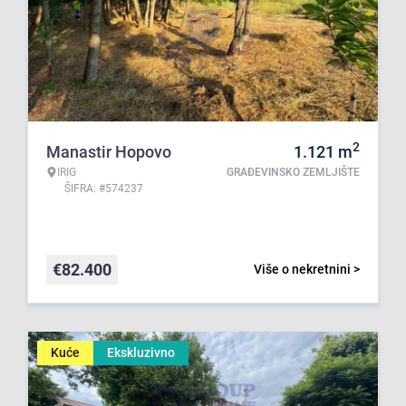
2
Manastir Hopovo
1.121
m
IRIG
GRAĐEVINSKO ZEMLJIŠTE
ŠIFRA: #574237
€
82.400
Više o nekretnini >
Kuće
Ekskluzivno