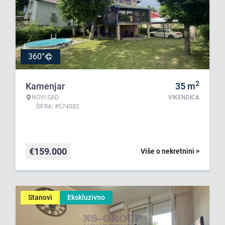
360°
2
Kamenjar
35
m
NOVI SAD
VIKENDICA
ŠIFRA: #574082
€
159.000
Više o nekretnini >
Stanovi
Ekskluzivno