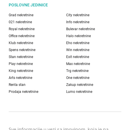
POSLOVNE JEDINICE
Grad nekretnine
City nekretnine
021 nekretnine
Info nekretnine
Royal nekretnine
Bulevar nekretnine
Office nekretnine
Halo nekretnine
Klub nekretnine
Eho nekretnine
Spens nekretnine
Win nekretnine
Stan nekretnine
Exit nekretnine
Play nekretnine
Max nekretnine
King nekretnine
Trg nekretnine
Arts nekretnine
One nekretnine
Renta stan
Zakup nekretnine
Prodaja nekretnine
Lumo nekretnine
Sve informacije u vezi sa imovinom, koja je na