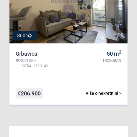
360°
2
Grbavica
50
m
NOVI SAD
TROSOBAN
ŠIFRA: #573149
€
206.900
Više o nekretnini >