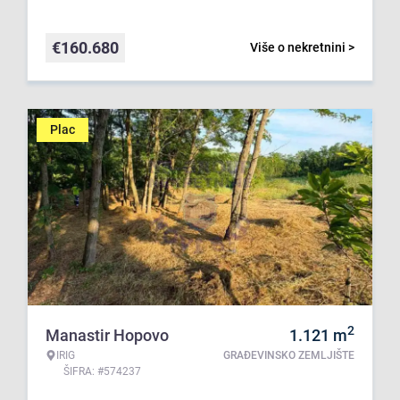
€
160.680
Više o nekretnini >
Plac
2
Manastir Hopovo
1.121
m
IRIG
GRAĐEVINSKO ZEMLJIŠTE
ŠIFRA: #574237