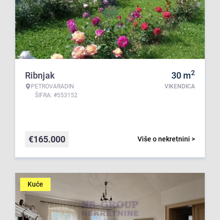
2
Ribnjak
30
m
PETROVARADIN
VIKENDICA
ŠIFRA: #553152
€
165.000
Više o nekretnini >
Kuće