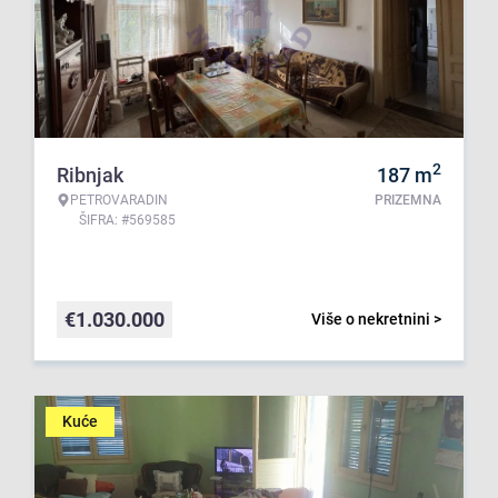
2
Ribnjak
187
m
PETROVARADIN
PRIZEMNA
ŠIFRA: #569585
€
1.030.000
Više o nekretnini >
Kuće