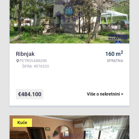
2
Ribnjak
160
m
PETROVARADIN
SPRATNA
ŠIFRA: #376535
€
484.100
Više o nekretnini >
Kuće