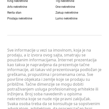
King nekretnine
Trg nekretnine
Arts nekretnine
One nekretnine
Renta stan
Zakup nekretnine
Prodaja nekretnine
Lumo nekretnine
Sve informacije u vezi sa imovinom, koja je na
prodaju, a iz izvora ovog sajta, smatraju se
pouzdanim informacijama. Internet prezentacija
kao takva je napravljena da prezentuje tačne
informacije, ali takav vid prezentovanja podložan je
greškama, propustima i promenama cena. Sve
površine objekata i zemlje koje se prodaju su
približne. Tačne dimenzije se mogu dobiti
potraživanjem usluga profesionalnog arhitekte ili
inžinjera. Broj soba navedenih u opisima
nekretnina koje se nude nije pravni zaključak.
Svaka osoba treba da se konsultuje sa sopstvenim
advokatom, arhitektom, da proceni tačan broj