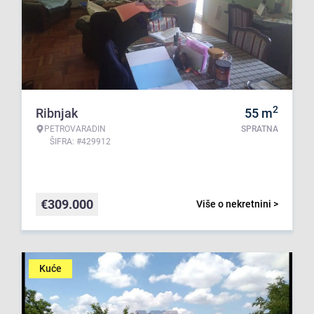
2
Ribnjak
55
m
PETROVARADIN
SPRATNA
ŠIFRA: #429912
€
309.000
Više o nekretnini >
Kuće