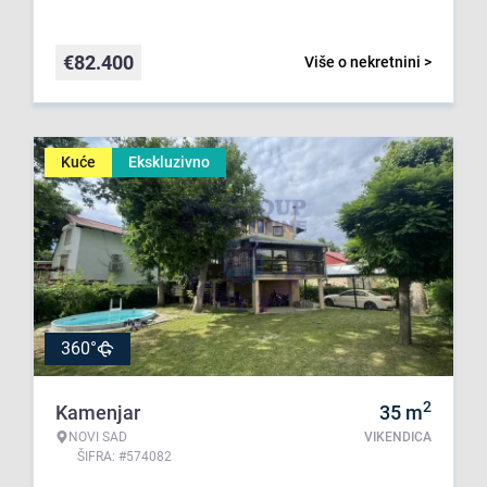
€
82.400
Više o nekretnini >
Kuće
Ekskluzivno
360°
2
Kamenjar
35
m
NOVI SAD
VIKENDICA
ŠIFRA: #574082