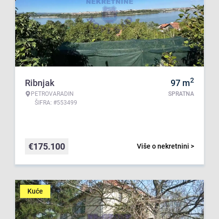
2
Ribnjak
97
m
PETROVARADIN
SPRATNA
ŠIFRA: #553499
€
175.100
Više o nekretnini >
Kuće