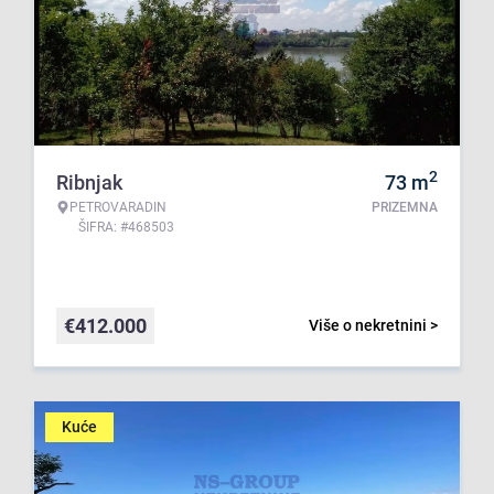
2
Ribnjak
73
m
PETROVARADIN
PRIZEMNA
ŠIFRA: #468503
€
412.000
Više o nekretnini >
Kuće