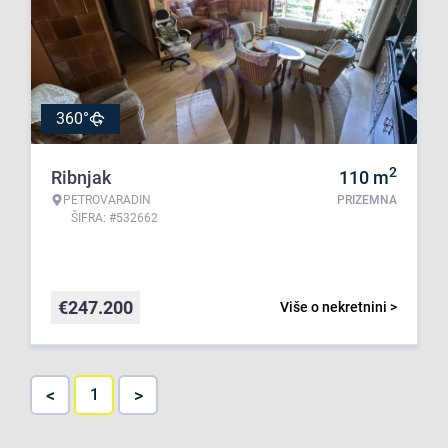
360°
2
Ribnjak
110
m
PETROVARADIN
PRIZEMNA
ŠIFRA: #532662
€
247.200
Više o nekretnini >
<
>
1