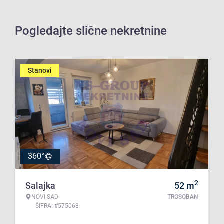
Pogledajte slične nekretnine
Stanovi
360°
2
Salajka
52
m
NOVI SAD
TROSOBAN
ŠIFRA: #575068