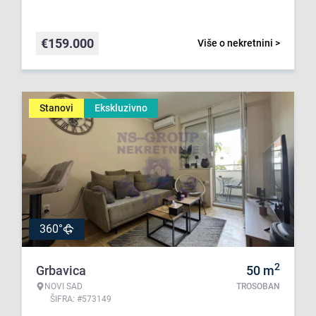
€
159.000
Više o nekretnini >
Stanovi
Ekskluzivno
360°
2
Grbavica
50
m
NOVI SAD
TROSOBAN
ŠIFRA: #573149