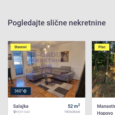
Pogledajte slične nekretnine
Stanovi
Plac
360°
2
Salajka
52
m
Manasti
NOVI SAD
TROSOBAN
Hopovo