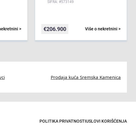
ŠIFRA: #573149
€
206.900
nekretnini >
Više o nekretnini >
vci
Prodaja kuća Sremska Kamenica
POLITIKA PRIVATNOSTI
USLOVI KORIŠĆENJA