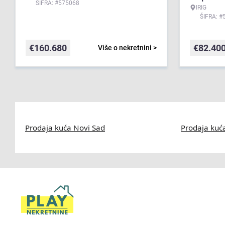
ŠIFRA: #575068
IRIG
ŠIFRA: #
€
160.680
€
82.40
Više o nekretnini >
Prodaja kuća Novi Sad
Prodaja kuć