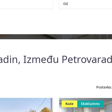
adin, Između Petrovarad
Postavka:
Kuće
Ekskluzivno