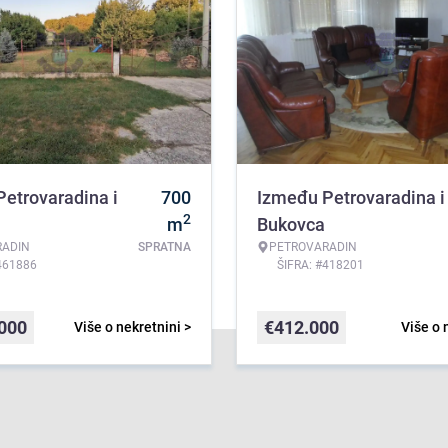
etrovaradina i
700
Između Petrovaradina i
2
m
Bukovca
RADIN
SPRATNA
PETROVARADIN
461886
ŠIFRA: #418201
.000
€
412.000
Više o nekretnini >
Više o 