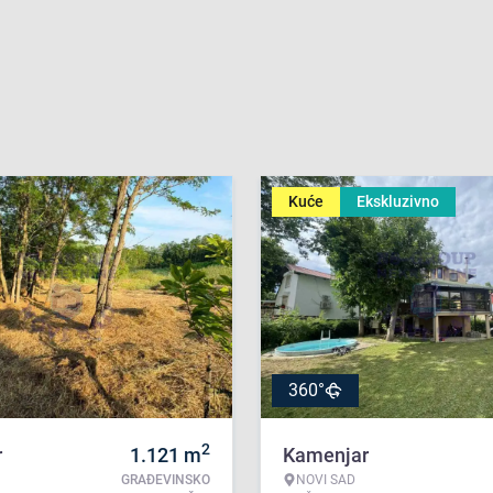
Kuće
Ekskluzivno
360°
2
r
1.121
m
Kamenjar
GRAĐEVINSKO
NOVI SAD