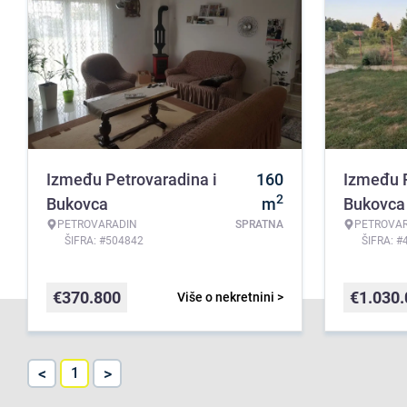
Između Petrovaradina i
160
Između P
2
Bukovca
m
Bukovca
PETROVARADIN
SPRATNA
PETROVA
ŠIFRA: #504842
ŠIFRA: #
€
370.800
€
1.030
Više o nekretnini >
<
>
1