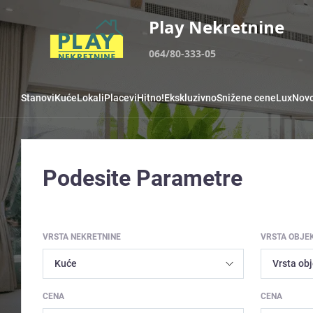
Play Nekretnine
064/80-333-05
Stanovi
Kuće
Lokali
Placevi
Hitno!
Ekskluzivno
Snižene cene
Lux
Novo
Podesite Parametre
VRSTA NEKRETNINE
VRSTA OBJE
CENA
CENA