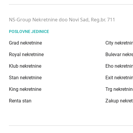
NS-Group Nekretnine doo Novi Sad, Reg.br. 711
POSLOVNE JEDINICE
Grad nekretnine
City nekretni
Royal nekretnine
Bulevar nekr
Klub nekretnine
Eho nekretni
Stan nekretnine
Exit nekretni
King nekretnine
Trg nekretnin
Renta stan
Zakup nekret