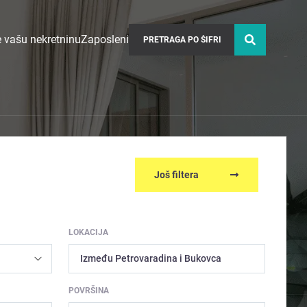
 vašu nekretninu
Zaposleni
Još filtera
LOKACIJA
Između Petrovaradina i Bukovca
POVRŠINA