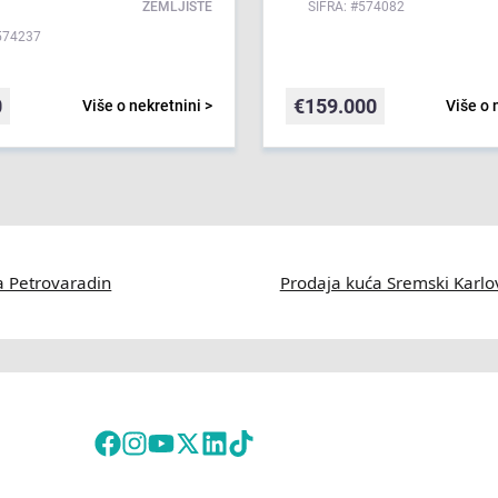
ZEMLJIŠTE
ŠIFRA: #574082
574237
0
€
159.000
Više o nekretnini >
Više o 
a Petrovaradin
Prodaja kuća Sremski Karlo