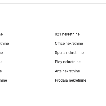
ne
021 nekretnine
etnine
Office nekretnine
ne
Spens nekretnine
ne
Play nekretnine
e
Arts nekretnine
nine
Prodaja nekretnine