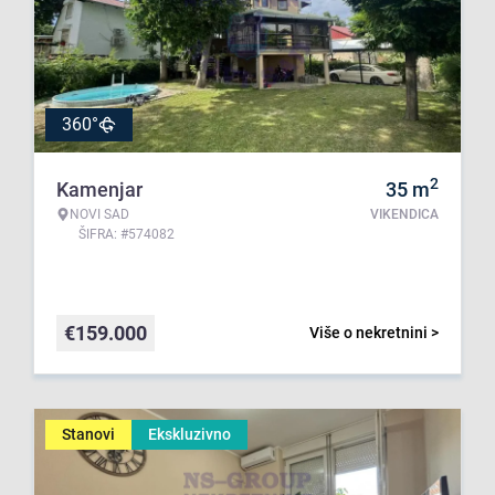
360°
2
Kamenjar
35
m
NOVI SAD
VIKENDICA
ŠIFRA: #574082
€
159.000
Više o nekretnini >
Stanovi
Ekskluzivno