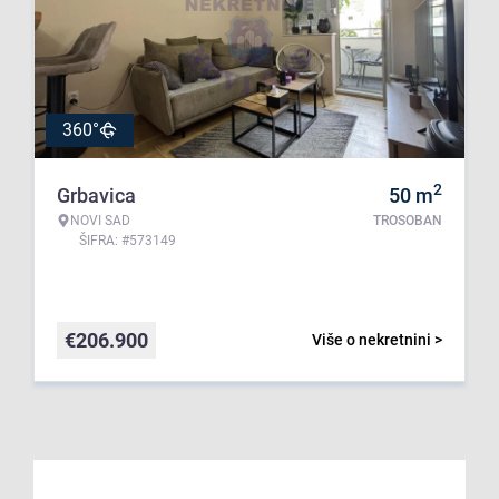
360°
2
Grbavica
50
m
NOVI SAD
TROSOBAN
ŠIFRA: #573149
€
206.900
Više o nekretnini >