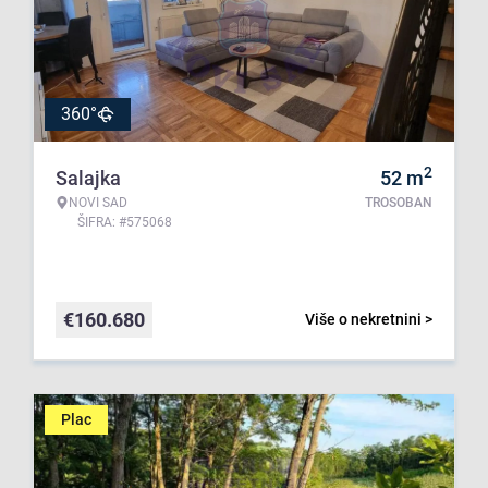
360°
2
Salajka
52
m
NOVI SAD
TROSOBAN
ŠIFRA: #575068
€
160.680
Više o nekretnini >
Plac