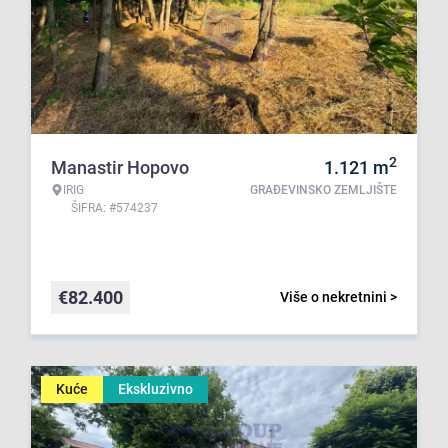
2
Manastir Hopovo
1.121
m
IRIG
GRAĐEVINSKO ZEMLJIŠTE
ŠIFRA: #574237
€
82.400
Više o nekretnini >
Kuće
Ekskluzivno