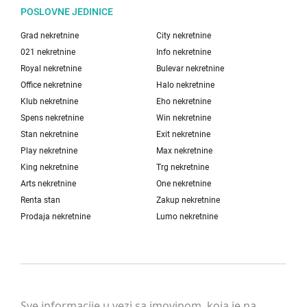
POSLOVNE JEDINICE
Grad nekretnine
City nekretnine
021 nekretnine
Info nekretnine
Royal nekretnine
Bulevar nekretnine
Office nekretnine
Halo nekretnine
Klub nekretnine
Eho nekretnine
Spens nekretnine
Win nekretnine
Stan nekretnine
Exit nekretnine
Play nekretnine
Max nekretnine
King nekretnine
Trg nekretnine
Arts nekretnine
One nekretnine
Renta stan
Zakup nekretnine
Prodaja nekretnine
Lumo nekretnine
Sve informacije u vezi sa imovinom, koja je na