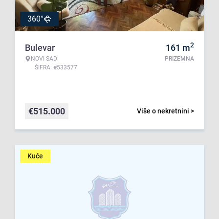
360°
2
Bulevar
161
m
NOVI SAD
PRIZEMNA
ŠIFRA: #533577
€
515.000
Više o nekretnini >
Kuće