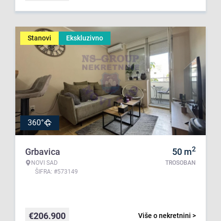
Stanovi
Ekskluzivno
360°
2
Grbavica
50
m
NOVI SAD
TROSOBAN
ŠIFRA: #573149
€
206.900
Više o nekretnini >