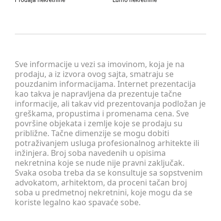
Prodaja nekretnine
Lumo nekretnine
Sve informacije u vezi sa imovinom, koja je na
prodaju, a iz izvora ovog sajta, smatraju se
pouzdanim informacijama. Internet prezentacija
kao takva je napravljena da prezentuje tačne
informacije, ali takav vid prezentovanja podložan je
greškama, propustima i promenama cena. Sve
površine objekata i zemlje koje se prodaju su
približne. Tačne dimenzije se mogu dobiti
potraživanjem usluga profesionalnog arhitekte ili
inžinjera. Broj soba navedenih u opisima
nekretnina koje se nude nije pravni zaključak.
Svaka osoba treba da se konsultuje sa sopstvenim
advokatom, arhitektom, da proceni tačan broj
soba u predmetnoj nekretnini, koje mogu da se
koriste legalno kao spavaće sobe.