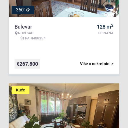
360°
2
Bulevar
128
m
NOVI SAD
SPRATNA
ŠIFRA: #488357
€
267.800
Više o nekretnini >
Kuće