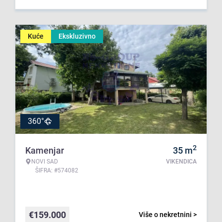
Kuće
Ekskluzivno
360°
2
Kamenjar
35
m
NOVI SAD
VIKENDICA
ŠIFRA: #574082
€
159.000
Više o nekretnini >