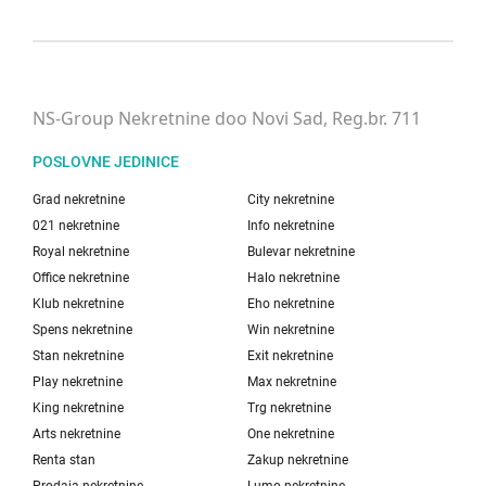
NS-Group Nekretnine doo Novi Sad, Reg.br. 711
POSLOVNE JEDINICE
Grad nekretnine
City nekretnine
021 nekretnine
Info nekretnine
Royal nekretnine
Bulevar nekretnine
Office nekretnine
Halo nekretnine
Klub nekretnine
Eho nekretnine
Spens nekretnine
Win nekretnine
Stan nekretnine
Exit nekretnine
Play nekretnine
Max nekretnine
King nekretnine
Trg nekretnine
Arts nekretnine
One nekretnine
Renta stan
Zakup nekretnine