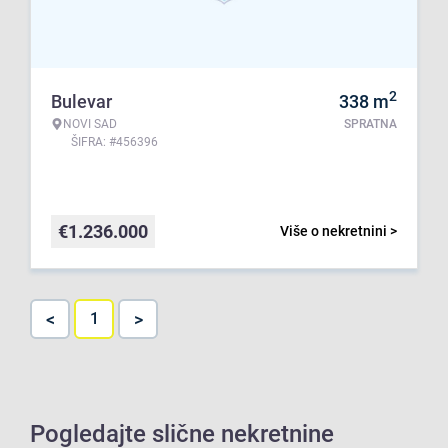
2
Bulevar
338
m
NOVI SAD
SPRATNA
ŠIFRA: #456396
€
1.236.000
Više o nekretnini >
<
>
1
Pogledajte slične nekretnine