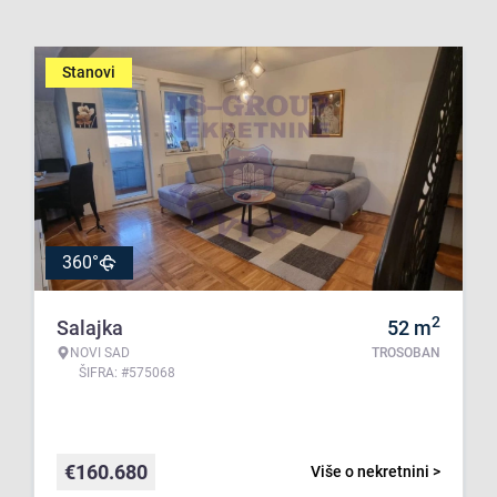
Stanovi
360°
2
Salajka
52
m
NOVI SAD
TROSOBAN
ŠIFRA: #575068
€
160.680
Više o nekretnini >