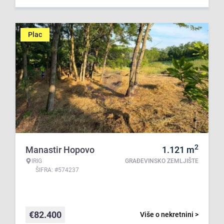
Plac
2
Manastir Hopovo
1.121
m
IRIG
GRAĐEVINSKO ZEMLJIŠTE
ŠIFRA: #574237
€
82.400
Više o nekretnini >