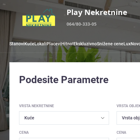
Play Nekretnine
064/80-333-05
Stanovi
Kuće
Lokali
Placevi
Hitno!
Ekskluzivno
Snižene cene
Lux
Novo
Podesite Parametre
VRSTA NEKRETNINE
VRSTA OBJE
CENA
CENA