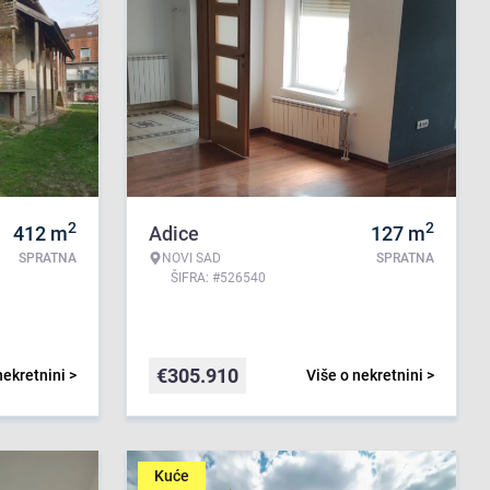
2
2
412
m
Adice
127
m
SPRATNA
NOVI SAD
SPRATNA
ŠIFRA: #526540
€
305.910
nekretnini >
Više o nekretnini >
Kuće