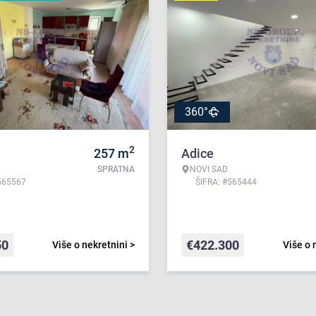
360°
2
257
m
Adice
SPRATNA
NOVI SAD
565567
ŠIFRA: #565444
50
€
422.300
Više o nekretnini >
Više o 