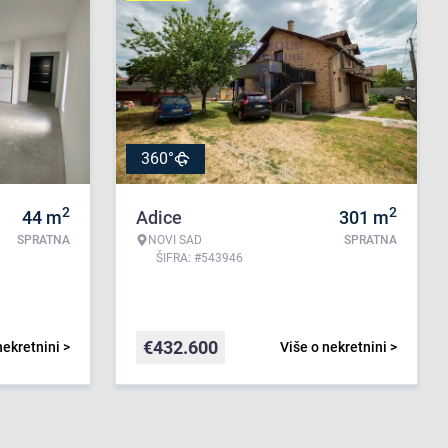
360°
2
2
44
m
Adice
301
m
SPRATNA
NOVI SAD
SPRATNA
ŠIFRA: #543946
€
432.600
nekretnini >
Više o nekretnini >