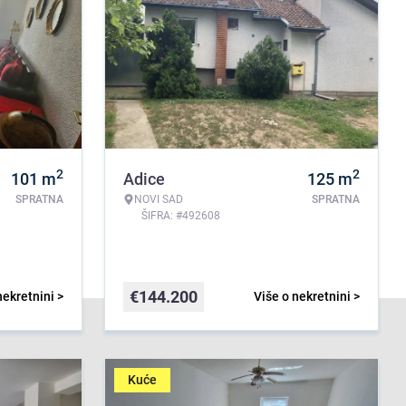
2
2
101
m
Adice
125
m
SPRATNA
NOVI SAD
SPRATNA
ŠIFRA: #492608
€
144.200
nekretnini >
Više o nekretnini >
Kuće