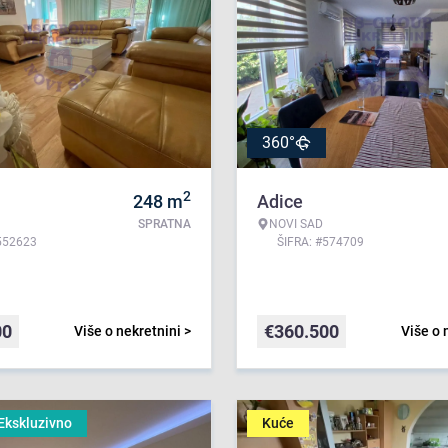
360°
2
248
m
Adice
SPRATNA
NOVI SAD
552623
ŠIFRA: #574709
00
€
360.500
Više o nekretnini >
Više o 
Ekskluzivno
Kuće