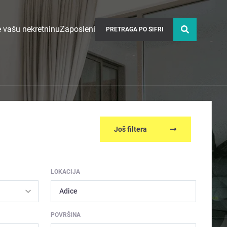
 vašu nekretninu
Zaposleni
Još filtera
LOKACIJA
Adice
POVRŠINA