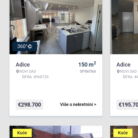
360°
2
Adice
150
m
Adice
NOVI SAD
SPRATNA
NOVI SAD
ŠIFRA: #568729
ŠIFRA: #
€
298.700
€
195.7
Više o nekretnini >
Kuće
Kuće