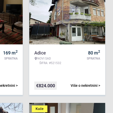
2
2
169
m
Adice
80
m
SPRATNA
NOVI SAD
SPRATNA
ŠIFRA: #521532
€
824.000
nekretnini >
Više o nekretnini >
Kuće