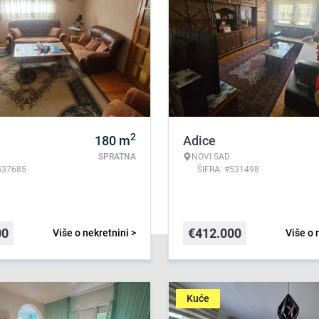
2
180
m
Adice
SPRATNA
NOVI SAD
537685
ŠIFRA: #531498
00
€
412.000
Više o nekretnini >
Više o 
Kuće