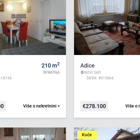
2
210
m
Adice
SPRATNA
NOVI SAD
418748
ŠIFRA: #315866
00
€
278.100
Više o nekretnini >
Više o 
Kuće