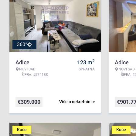
360°
2
Adice
123
m
Adice
NOVI SAD
SPRATNA
NOVI SAD
ŠIFRA: #574188
ŠIFRA: #
€
309.000
€
901.7
Više o nekretnini >
Kuće
Kuće