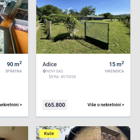
2
2
90
m
Adice
15
m
SPRATNA
NOVI SAD
VIKENDICA
ŠIFRA: #570938
€
65.800
nekretnini >
Više o nekretnini >
Kuće