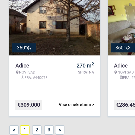
360°
360°
2
Adice
270
m
Adice
NOVI SAD
SPRATNA
NOVI SAD
ŠIFRA: #440078
ŠIFRA: #
€
309.000
€
286.4
Više o nekretnini >
<
>
1
2
3