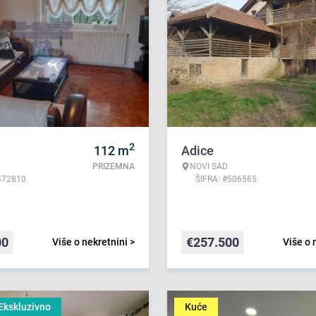
2
112
m
Adice
PRIZEMNA
NOVI SAD
472810
ŠIFRA: #506565
00
€
257.500
Više o nekretnini >
Više o 
Ekskluzivno
Kuće