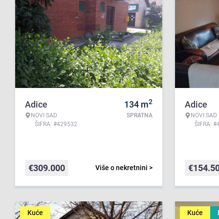
2
Adice
134
m
Adice
NOVI SAD
SPRATNA
NOVI SAD
ŠIFRA: #429532
ŠIFRA: #
€
309.000
€
154.5
Više o nekretnini >
Kuće
Kuće