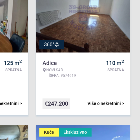
360°
2
2
125
m
Adice
110
m
SPRATNA
NOVI SAD
SPRATNA
ŠIFRA: #574619
€
247.200
nekretnini >
Više o nekretnini >
Kuće
Ekskluzivno