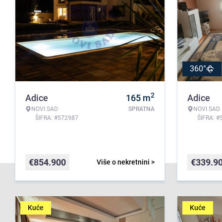
360°
2
Adice
165
m
Adice
NOVI SAD
SPRATNA
NOVI SAD
ŠIFRA: #572987
ŠIFRA: #
€
854.900
€
339.9
Više o nekretnini >
Kuće
Kuće