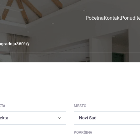
Početna
Kontakt
Ponudite
gradnja
360°
KTA
MESTO
POVRŠINA