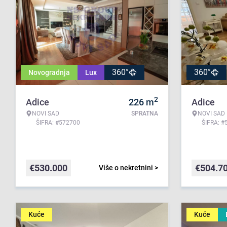
360°
360°
Novogradnja
Lux
2
Adice
226
m
Adice
NOVI SAD
SPRATNA
NOVI SAD
ŠIFRA: #572700
ŠIFRA: #
€
530.000
€
504.7
Više o nekretnini >
Kuće
Kuće