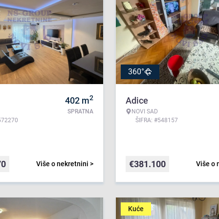
360°
2
402
m
Adice
SPRATNA
NOVI SAD
572270
ŠIFRA: #548157
70
€
381.100
Više o nekretnini >
Više o 
Kuće