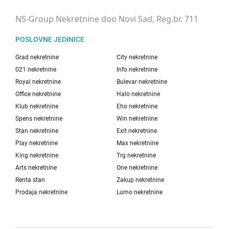
NS-Group Nekretnine doo Novi Sad, Reg.br. 711
POSLOVNE JEDINICE
Grad nekretnine
City nekretnine
021 nekretnine
Info nekretnine
Royal nekretnine
Bulevar nekretnine
Office nekretnine
Halo nekretnine
Klub nekretnine
Eho nekretnine
Spens nekretnine
Win nekretnine
Stan nekretnine
Exit nekretnine
Play nekretnine
Max nekretnine
King nekretnine
Trg nekretnine
Arts nekretnine
One nekretnine
Renta stan
Zakup nekretnine
Prodaja nekretnine
Lumo nekretnine