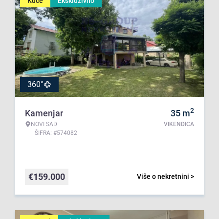
Kuće
Ekskluzivno
360°
2
Kamenjar
35
m
NOVI SAD
VIKENDICA
ŠIFRA: #574082
€
159.000
Više o nekretnini >