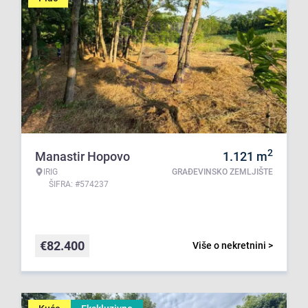
2
Manastir Hopovo
1.121
m
IRIG
GRAĐEVINSKO ZEMLJIŠTE
ŠIFRA: #574237
€
82.400
Više o nekretnini >