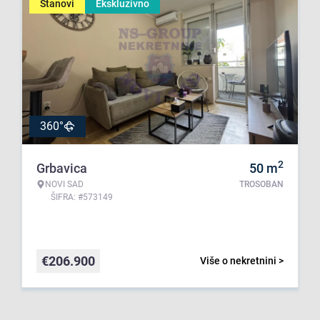
Stanovi
Ekskluzivno
360°
2
Grbavica
50
m
NOVI SAD
TROSOBAN
ŠIFRA: #573149
€
206.900
Više o nekretnini >