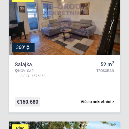
360°
2
Salajka
52
m
NOVI SAD
TROSOBAN
ŠIFRA: #575068
€
160.680
Više o nekretnini >
Plac