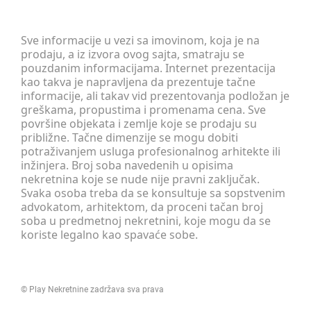
Sve informacije u vezi sa imovinom, koja je na
prodaju, a iz izvora ovog sajta, smatraju se
pouzdanim informacijama. Internet prezentacija
kao takva je napravljena da prezentuje tačne
informacije, ali takav vid prezentovanja podložan je
greškama, propustima i promenama cena. Sve
površine objekata i zemlje koje se prodaju su
približne. Tačne dimenzije se mogu dobiti
potraživanjem usluga profesionalnog arhitekte ili
inžinjera. Broj soba navedenih u opisima
nekretnina koje se nude nije pravni zaključak.
Svaka osoba treba da se konsultuje sa sopstvenim
advokatom, arhitektom, da proceni tačan broj
soba u predmetnoj nekretnini, koje mogu da se
koriste legalno kao spavaće sobe.
©
Play Nekretnine
zadržava sva prava