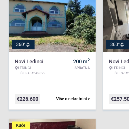
360°
360°
2
Novi Ledinci
200
m
Novi Led
LEDINCI
SPRATNA
LEDINCI
ŠIFRA: #549829
ŠIFRA: #
€
226.600
€
257.5
Više o nekretnini >
Kuće