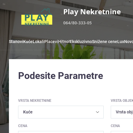
Play Nekretnine
064/80-333-05
Stanovi
Kuće
Lokali
Placevi
Hitno!
Ekskluzivno
Snižene cene
Lux
Novo
Podesite Parametre
VRSTA NEKRETNINE
VRSTA OBJE
CENA
CENA