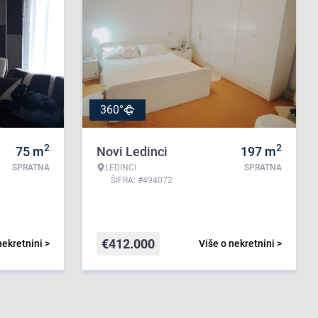
360°
2
2
75
m
Novi Ledinci
197
m
SPRATNA
LEDINCI
SPRATNA
ŠIFRA: #494072
€
412.000
nekretnini >
Više o nekretnini >