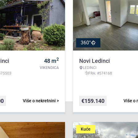
360°
2
inci
48
m
Novi Ledinci
VIKENDICA
LEDINCI
575503
ŠIFRA: #574168
00
€
159.140
Više o nekretnini >
Više o 
Kuće