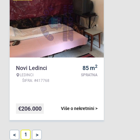
2
Novi Ledinci
85
m
LEDINCI
SPRATNA
ŠIFRA: #417768
€
206.000
Više o nekretnini >
<
>
1