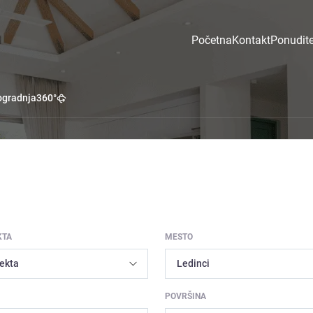
Početna
Kontakt
Ponudite
gradnja
360°
KTA
MESTO
POVRŠINA