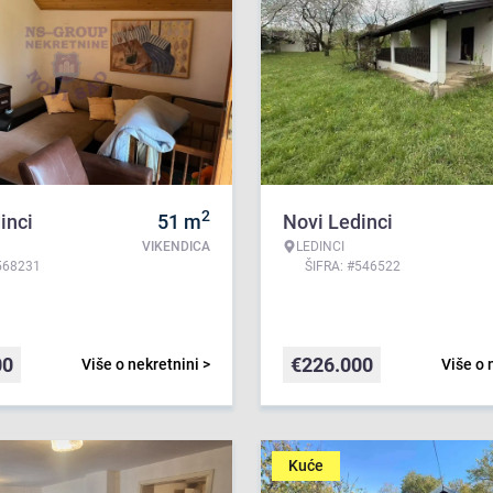
2
inci
51
m
Novi Ledinci
VIKENDICA
LEDINCI
568231
ŠIFRA: #546522
00
€
226.000
Više o nekretnini >
Više o 
Kuće