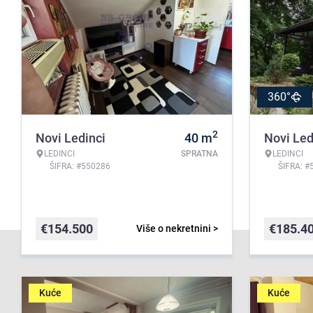
360°
2
Novi Ledinci
40
m
Novi Led
LEDINCI
SPRATNA
LEDINCI
ŠIFRA: #550286
ŠIFRA: #
€
154.500
€
185.4
Više o nekretnini >
Kuće
Kuće