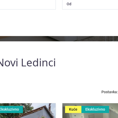
Novi Ledinci
Postavka:
Ekskluzivno
Kuće
Ekskluzivno