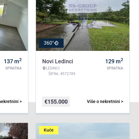
360°
2
2
137
m
Novi Ledinci
129
m
SPRATNA
LEDINCI
SPRATNA
ŠIFRA: #572789
€
155.000
nekretnini >
Više o nekretnini >
Kuće