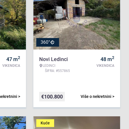
360°
2
2
47
m
Novi Ledinci
48
m
VIKENDICA
LEDINCI
VIKENDICA
ŠIFRA: #557865
€
100.800
nekretnini >
Više o nekretnini >
Kuće