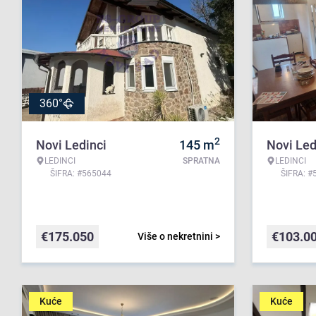
360°
2
Novi Ledinci
145
m
Novi Led
LEDINCI
SPRATNA
LEDINCI
ŠIFRA: #565044
ŠIFRA: #
€
175.050
€
103.0
Više o nekretnini >
Kuće
Kuće