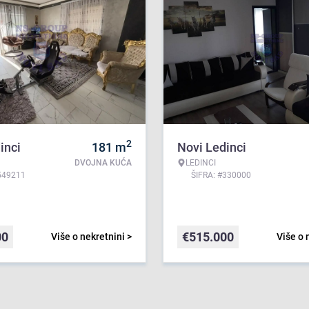
2
inci
181
m
Novi Ledinci
DVOJNA KUĆA
LEDINCI
549211
ŠIFRA: #330000
00
€
515.000
Više o nekretnini >
Više o 