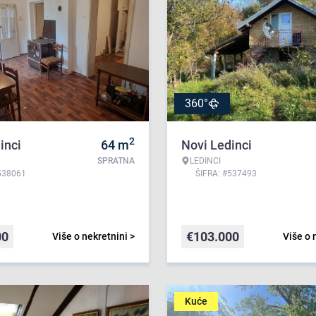
360°
2
inci
64
m
Novi Ledinci
SPRATNA
LEDINCI
538061
ŠIFRA: #537493
00
€
103.000
Više o nekretnini >
Više o 
Kuće