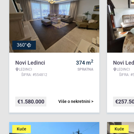
360°
2
Novi Ledinci
374
m
Novi Led
LEDINCI
SPRATNA
LEDINCI
ŠIFRA: #554812
ŠIFRA: #
€
1.580.000
€
257.5
Više o nekretnini >
Kuće
Kuće