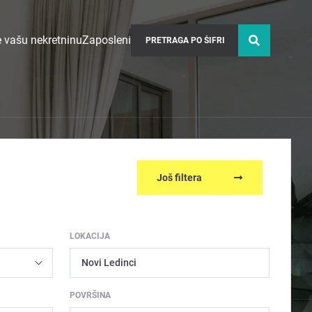
 vašu nekretninu
Zaposleni
Još filtera
LOKACIJA
Novi Ledinci
POVRŠINA