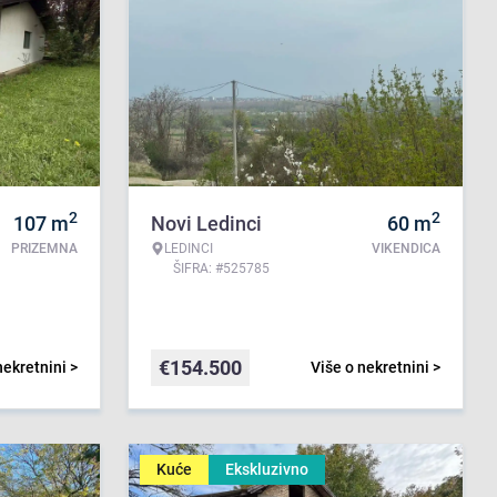
2
2
107
m
Novi Ledinci
60
m
PRIZEMNA
LEDINCI
VIKENDICA
ŠIFRA: #525785
€
154.500
nekretnini >
Više o nekretnini >
Kuće
Ekskluzivno