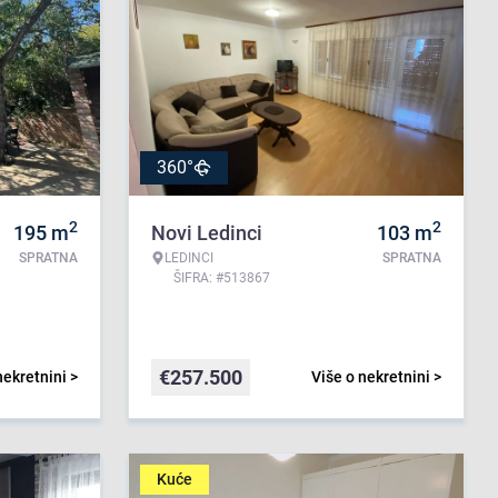
360°
2
2
195
m
Novi Ledinci
103
m
SPRATNA
LEDINCI
SPRATNA
ŠIFRA: #513867
€
257.500
nekretnini >
Više o nekretnini >
Kuće