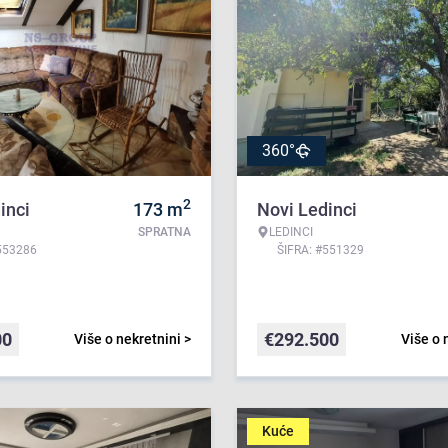
360°
2
inci
173
m
Novi Ledinci
SPRATNA
LEDINCI
553286
ŠIFRA: #551329
00
€
292.500
Više o nekretnini >
Više o 
Kuće