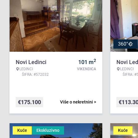
360°
2
Novi Ledinci
101
m
Novi Led
LEDINCI
VIKENDICA
LEDINCI
ŠIFRA: #572032
ŠIFRA: #
€
175.100
€
113.3
Više o nekretnini >
Kuće
Ekskluzivno
Kuće