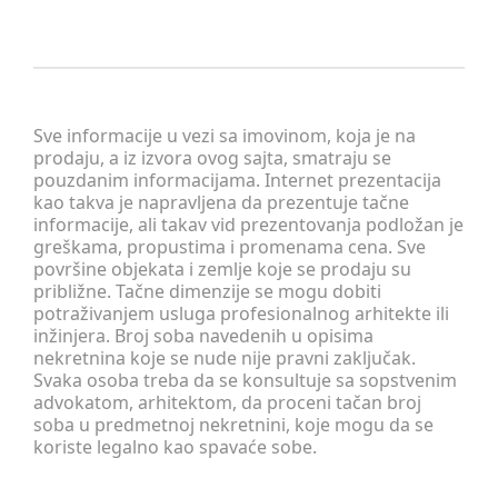
Sve informacije u vezi sa imovinom, koja je na
prodaju, a iz izvora ovog sajta, smatraju se
pouzdanim informacijama. Internet prezentacija
kao takva je napravljena da prezentuje tačne
informacije, ali takav vid prezentovanja podložan je
greškama, propustima i promenama cena. Sve
površine objekata i zemlje koje se prodaju su
približne. Tačne dimenzije se mogu dobiti
potraživanjem usluga profesionalnog arhitekte ili
inžinjera. Broj soba navedenih u opisima
nekretnina koje se nude nije pravni zaključak.
Svaka osoba treba da se konsultuje sa sopstvenim
advokatom, arhitektom, da proceni tačan broj
soba u predmetnoj nekretnini, koje mogu da se
koriste legalno kao spavaće sobe.