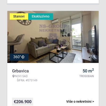
Stanovi
Ekskluzivno
360°
2
Grbavica
50
m
NOVI SAD
TROSOBAN
ŠIFRA: #573149
€
206.900
Više o nekretnini >