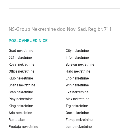
NS-Group Nekretnine doo Novi Sad, Reg.br. 711
POSLOVNE JEDINICE
Grad nekretnine
City nekretnine
021 nekretnine
Info nekretnine
Royal nekretnine
Bulevar nekretnine
Office nekretnine
Halo nekretnine
Klub nekretnine
Eho nekretnine
Spens nekretnine
Win nekretnine
Stan nekretnine
Exit nekretnine
Play nekretnine
Max nekretnine
King nekretnine
Trg nekretnine
Arts nekretnine
One nekretnine
Renta stan
Zakup nekretnine
Prodaja nekretnine
Lumo nekretnine