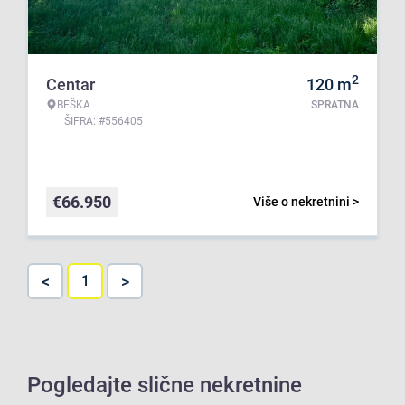
2
Centar
120
m
BEŠKA
SPRATNA
ŠIFRA: #556405
€
66.950
Više o nekretnini >
<
>
1
Pogledajte slične nekretnine