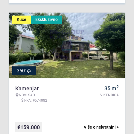
Kuće
Ekskluzivno
360°
2
Kamenjar
35
m
NOVI SAD
VIKENDICA
ŠIFRA: #574082
€
159.000
Više o nekretnini >