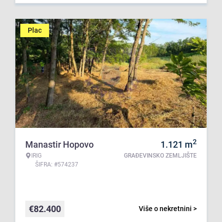
Plac
2
Manastir Hopovo
1.121
m
IRIG
GRAĐEVINSKO ZEMLJIŠTE
ŠIFRA: #574237
€
82.400
Više o nekretnini >