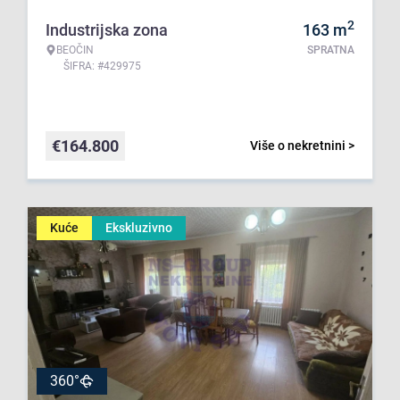
2
Industrijska zona
163
m
BEOČIN
SPRATNA
ŠIFRA: #429975
€
164.800
Više o nekretnini >
Kuće
Ekskluzivno
360°