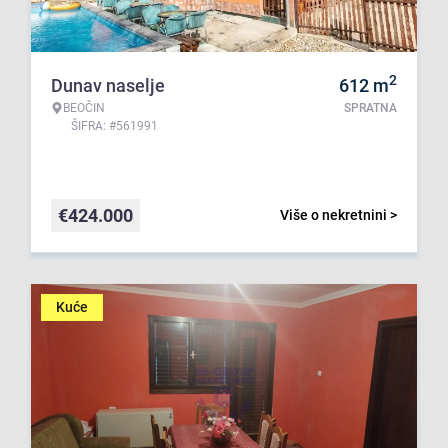
2
Dunav naselje
612
m
BEOČIN
SPRATNA
ŠIFRA: #561991
€
424.000
Više o nekretnini >
Kuće