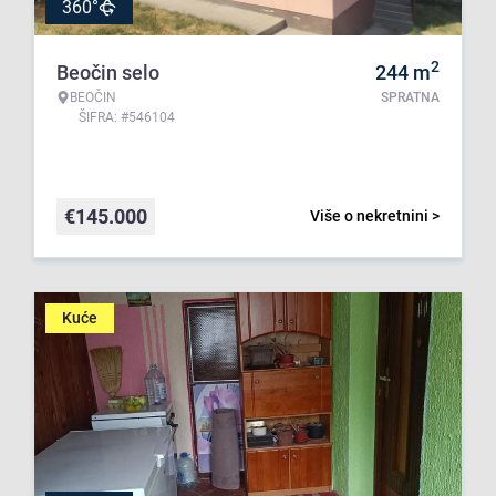
360°
2
Beočin selo
244
m
BEOČIN
SPRATNA
ŠIFRA: #546104
€
145.000
Više o nekretnini >
Kuće