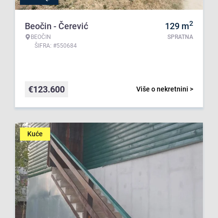
2
Beočin - Čerević
129
m
BEOČIN
SPRATNA
ŠIFRA: #550684
€
123.600
Više o nekretnini >
Kuće