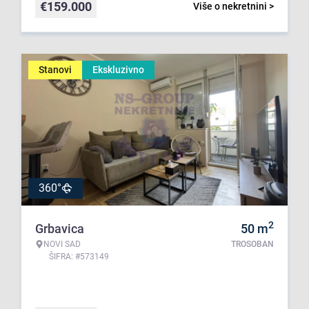
€
159.000
Više o nekretnini >
Stanovi
Ekskluzivno
360°
2
Grbavica
50
m
NOVI SAD
TROSOBAN
ŠIFRA: #573149