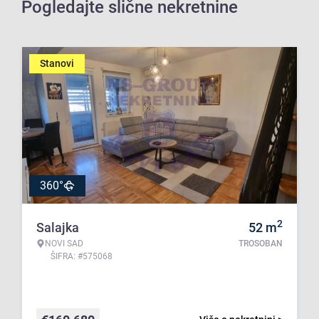
Pogledajte slične nekretnine
Stanovi
360°
2
Salajka
52
m
NOVI SAD
TROSOBAN
ŠIFRA: #575068