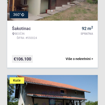
360°
2
Šakotinac
92
m
BEOČIN
SPRATNA
ŠIFRA: #550024
€
106.100
Više o nekretnini >
Kuće