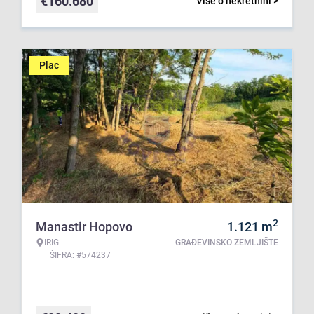
€
160.680
Više o nekretnini >
Plac
2
Manastir Hopovo
1.121
m
IRIG
GRAĐEVINSKO ZEMLJIŠTE
ŠIFRA: #574237