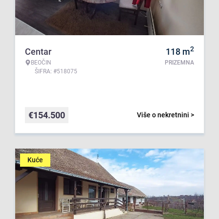
2
Centar
118
m
BEOČIN
PRIZEMNA
ŠIFRA: #518075
€
154.500
Više o nekretnini >
Kuće