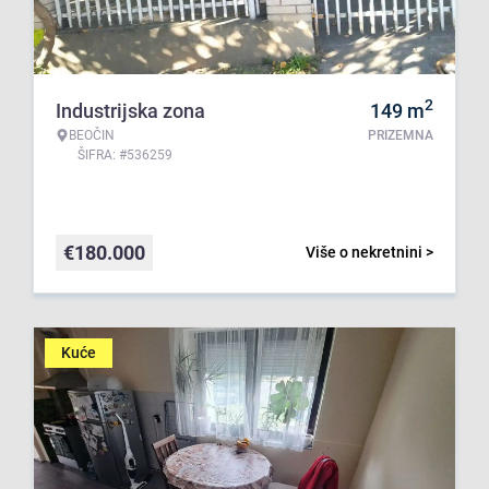
2
Industrijska zona
149
m
BEOČIN
PRIZEMNA
ŠIFRA: #536259
€
180.000
Više o nekretnini >
Kuće