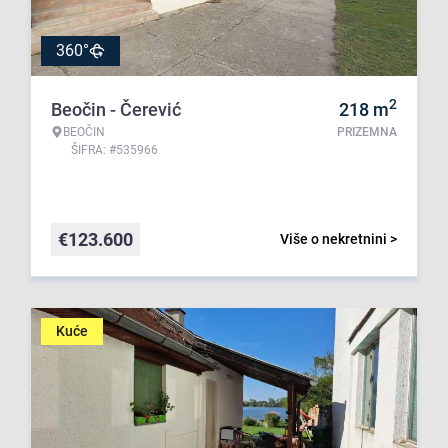
360°
2
Beočin - Čerević
218
m
BEOČIN
PRIZEMNA
ŠIFRA: #535966
€
123.600
Više o nekretnini >
Kuće