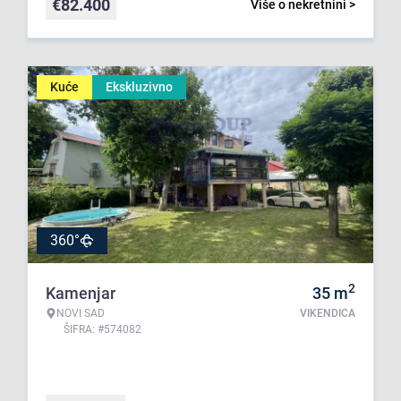
€
82.400
Više o nekretnini >
Kuće
Ekskluzivno
360°
2
Kamenjar
35
m
NOVI SAD
VIKENDICA
ŠIFRA: #574082