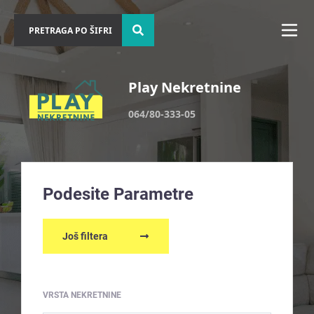
Play Nekretnine
064/80-333-05
Podesite Parametre
Još filtera
VRSTA NEKRETNINE