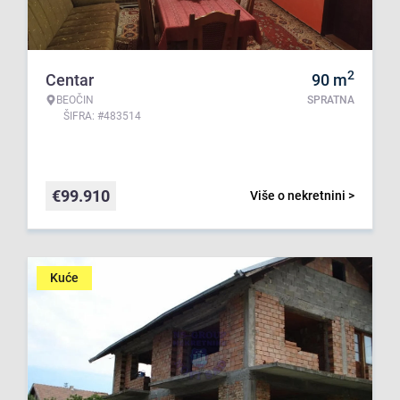
2
Centar
90
m
BEOČIN
SPRATNA
ŠIFRA: #483514
€
99.910
Više o nekretnini >
Kuće