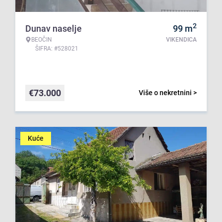
2
Dunav naselje
99
m
BEOČIN
VIKENDICA
ŠIFRA: #528021
€
73.000
Više o nekretnini >
Kuće