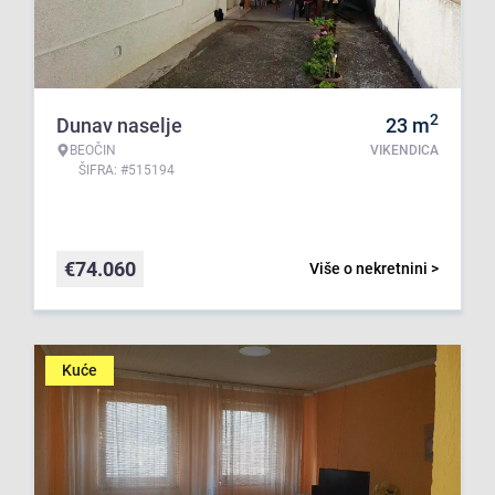
2
Dunav naselje
23
m
BEOČIN
VIKENDICA
ŠIFRA: #515194
€
74.060
Više o nekretnini >
Kuće