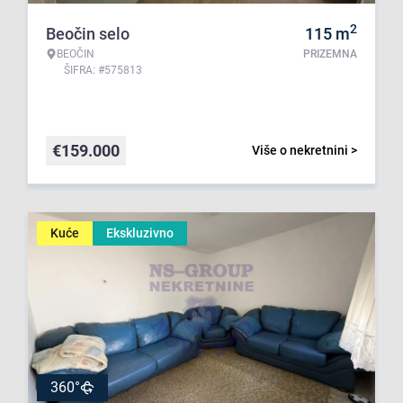
2
Beočin selo
115
m
BEOČIN
PRIZEMNA
ŠIFRA: #575813
€
159.000
Više o nekretnini >
Kuće
Ekskluzivno
360°