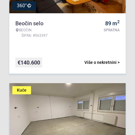
360°
2
Beočin selo
89
m
BEOČIN
SPRATNA
ŠIFRA: #563397
€
140.600
Više o nekretnini >
Kuće