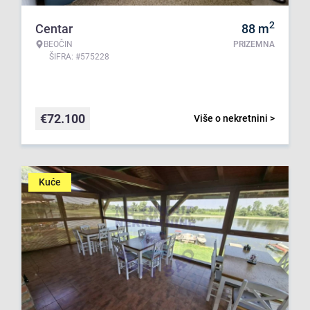
2
Centar
88
m
BEOČIN
PRIZEMNA
ŠIFRA: #575228
€
72.100
Više o nekretnini >
Kuće