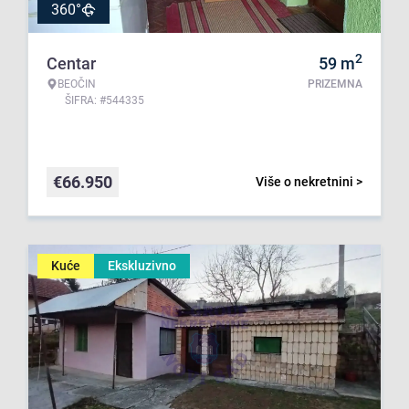
360°
2
Centar
59
m
BEOČIN
PRIZEMNA
ŠIFRA: #544335
€
66.950
Više o nekretnini >
Kuće
Ekskluzivno