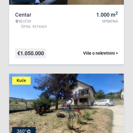
2
Centar
1.000
m
BEOČIN
SPRATNA
ŠIFRA: #574469
€
1.050.000
Više o nekretnini >
Kuće
360°