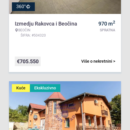
360°
2
Izmedju Rakovca i Beočina
970
m
BEOČIN
SPRATNA
ŠIFRA: #504320
€
705.550
Više o nekretnini >
Kuće
Ekskluzivno