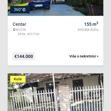
360°
2
Centar
155
m
BEOČIN
DVOJNA KUĆA
ŠIFRA: #557738
€
144.000
Više o nekretnini >
Kuće