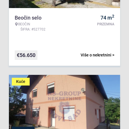
2
Beočin selo
74
m
BEOČIN
PRIZEMNA
ŠIFRA: #527702
€
56.650
Više o nekretnini >
Kuće