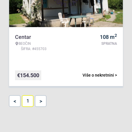
2
Centar
108
m
BEOČIN
SPRATNA
ŠIFRA: #455703
€
154.500
Više o nekretnini >
<
>
1