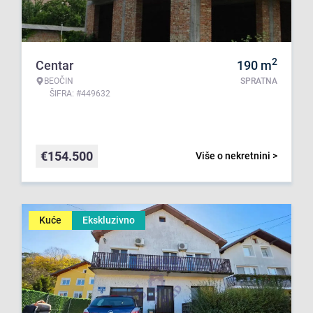
2
Centar
190
m
BEOČIN
SPRATNA
ŠIFRA: #449632
€
154.500
Više o nekretnini >
Kuće
Ekskluzivno