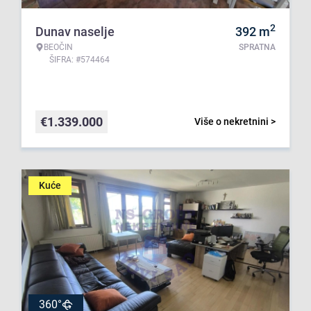
2
Dunav naselje
392
m
BEOČIN
SPRATNA
ŠIFRA: #574464
€
1.339.000
Više o nekretnini >
Kuće
360°