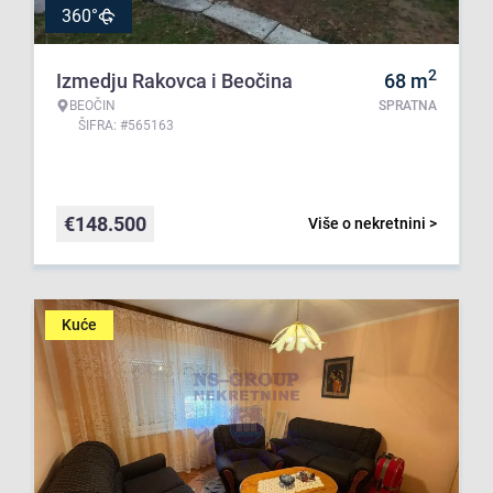
360°
2
Izmedju Rakovca i Beočina
68
m
BEOČIN
SPRATNA
ŠIFRA: #565163
€
148.500
Više o nekretnini >
Kuće