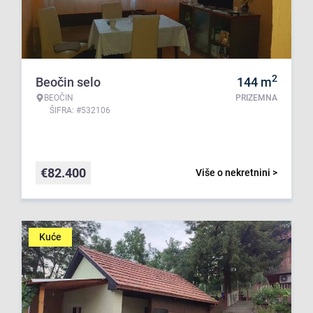
2
Beočin selo
144
m
BEOČIN
PRIZEMNA
ŠIFRA: #532106
€
82.400
Više o nekretnini >
Kuće