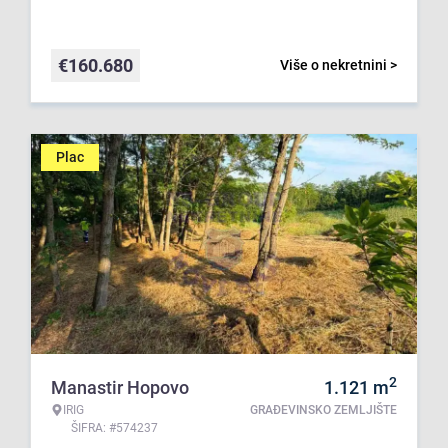
€
160.680
Više o nekretnini >
Plac
2
Manastir Hopovo
1.121
m
IRIG
GRAĐEVINSKO ZEMLJIŠTE
ŠIFRA: #574237