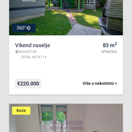
360°
2
Vikend naselje
83
m
BANOŠTOR
SPRATNA
ŠIFRA: #574114
€
220.000
Više o nekretnini >
Kuće