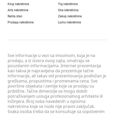
King nekretnine
Trg nekretnine
Arts nekretnine
One nekretnine
Renta stan
Zakup nekretnine
Prodaja nekretnine
Lumo nekretnine
Sve informacije u vezi sa imovinom, koja je na
prodaju, a iz izvora ovog sajta, smatraju se
pouzdanim informacijama. Internet prezentacija
kao takva je napravljena da prezentuje tačne
informacije, ali takav vid prezentovanja podložan je
greškama, propustima i promenama cena. Sve
površine objekata i zemlje koje se prodaju su
približne. Tačne dimenzije se mogu dobiti
potraživanjem usluga profesionalnog arhitekte ili
inžinjera. Broj soba navedenih u opisima
nekretnina koje se nude nije pravni zaključak.
Svaka osoba treba da se konsultuje sa sopstvenim