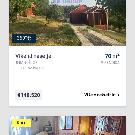
360°
2
Vikend naselje
70
m
BANOŠTOR
VIKENDICA
ŠIFRA: #555039
€
148.520
Više o nekretnini >
Kuće