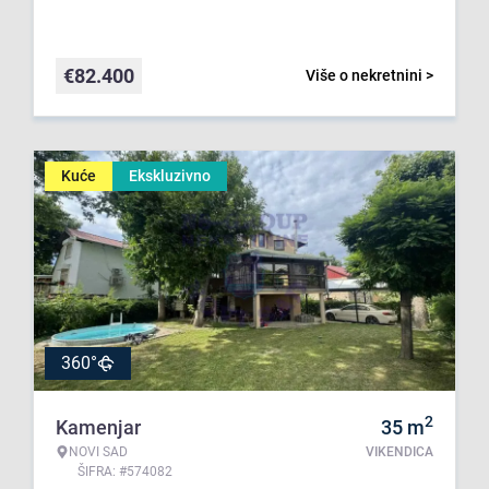
€
82.400
Više o nekretnini >
Kuće
Ekskluzivno
360°
2
Kamenjar
35
m
NOVI SAD
VIKENDICA
ŠIFRA: #574082