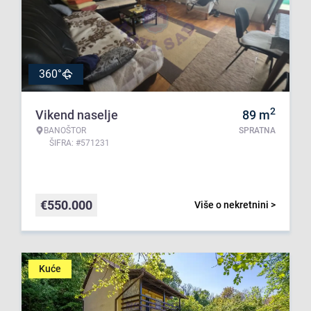
360°
2
Vikend naselje
89
m
BANOŠTOR
SPRATNA
ŠIFRA: #571231
€
550.000
Više o nekretnini >
Kuće