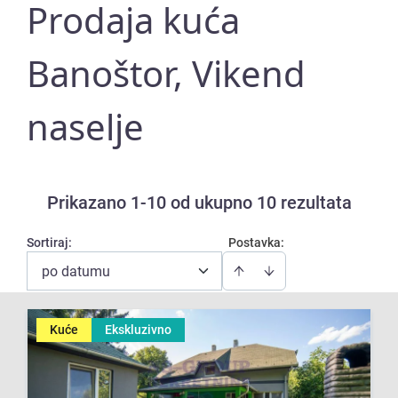
Prodaja kuća
Banoštor, Vikend
naselje
Prikazano 1-10 od ukupno 10 rezultata
Sortiraj
:
Postavka:
po datumu
Kuće
Ekskluzivno