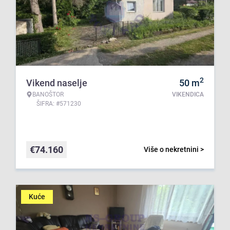
2
Vikend naselje
50
m
BANOŠTOR
VIKENDICA
ŠIFRA: #571230
€
74.160
Više o nekretnini >
Kuće