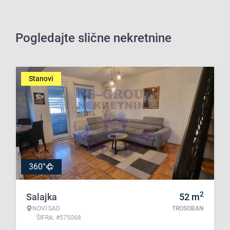
Pogledajte slične nekretnine
Stanovi
360°
2
Salajka
52
m
NOVI SAD
TROSOBAN
ŠIFRA: #575068