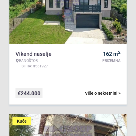
2
Vikend naselje
162
m
BANOŠTOR
PRIZEMNA
ŠIFRA: #561927
€
244.000
Više o nekretnini >
Kuće