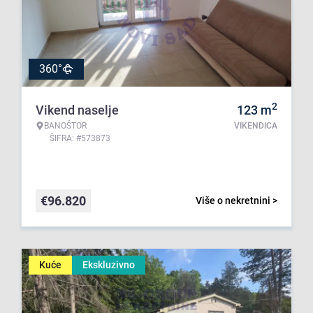
360°
2
Vikend naselje
123
m
BANOŠTOR
VIKENDICA
ŠIFRA: #573873
€
96.820
Više o nekretnini >
Kuće
Ekskluzivno