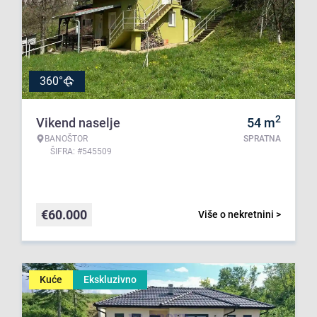
360°
2
Vikend naselje
54
m
BANOŠTOR
SPRATNA
ŠIFRA: #545509
€
60.000
Više o nekretnini >
Kuće
Ekskluzivno