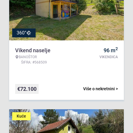
360°
2
Vikend naselje
96
m
BANOŠTOR
VIKENDICA
ŠIFRA: #568509
€
72.100
Više o nekretnini >
Kuće