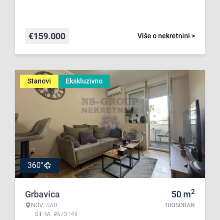
€
159.000
Više o nekretnini >
Stanovi
Ekskluzivno
360°
2
Grbavica
50
m
NOVI SAD
TROSOBAN
ŠIFRA: #573149