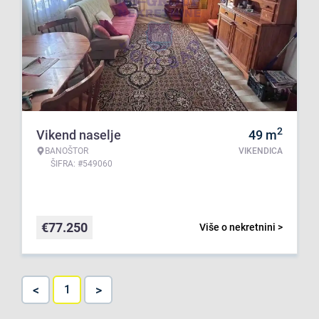
2
Vikend naselje
49
m
BANOŠTOR
VIKENDICA
ŠIFRA: #549060
€
77.250
Više o nekretnini >
<
>
1