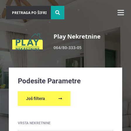
Play Nekretnine
064/80-333-05
Podesite Parametre
Još filtera
VRSTA NEKRETNINE