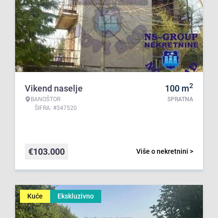
2
Vikend naselje
100
m
BANOŠTOR
SPRATNA
ŠIFRA: #347520
€
103.000
Više o nekretnini >
Kuće
Ekskluzivno