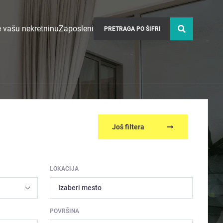
 vašu nekretninu
Zaposleni
Još filtera
LOKACIJA
Izaberi mesto
POVRŠINA