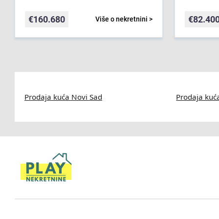
€
160.680
€
82.40
Više o nekretnini >
Prodaja kuća Novi Sad
Prodaja kuć