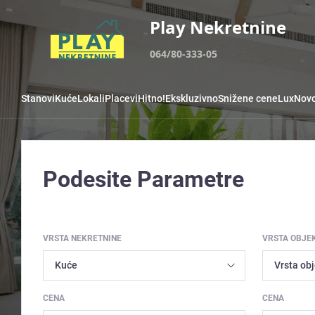
Play Nekretnine
064/80-333-05
Stanovi
Kuće
Lokali
Placevi
Hitno!
Ekskluzivno
Snižene cene
Lux
Novo
Podesite Parametre
VRSTA NEKRETNINE
VRSTA OBJE
CENA
CENA