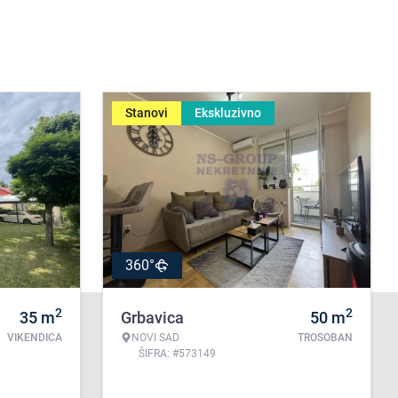
Stanovi
Ekskluzivno
360°
2
2
35
m
Grbavica
50
m
VIKENDICA
NOVI SAD
TROSOBAN
ŠIFRA: #573149