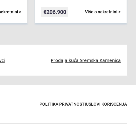
€
206.900
nekretnini >
Više o nekretnini >
vci
Prodaja kuća Sremska Kamenica
POLITIKA PRIVATNOSTI
USLOVI KORIŠĆENJA