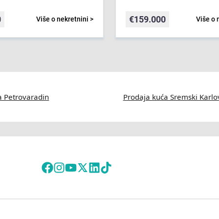
0
€
159.000
Više o nekretnini >
Više o 
a Petrovaradin
Prodaja kuća Sremski Karlo