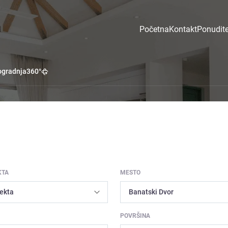
Početna
Kontakt
Ponudite
gradnja
360°
KTA
MESTO
POVRŠINA