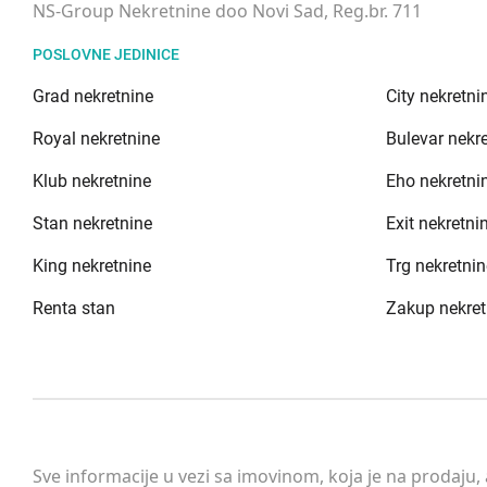
NS-Group Nekretnine doo Novi Sad, Reg.br. 711
POSLOVNE JEDINICE
Grad nekretnine
City nekretni
Royal nekretnine
Bulevar nekr
Klub nekretnine
Eho nekretni
Stan nekretnine
Exit nekretni
King nekretnine
Trg nekretnin
Renta stan
Zakup nekret
Sve informacije u vezi sa imovinom, koja je na prodaju,