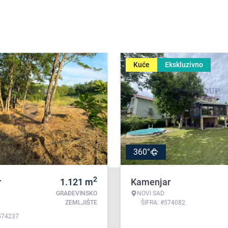
Kuće
Ekskluzivno
360°
2
r
1.121
m
Kamenjar
GRAĐEVINSKO
NOVI SAD
ZEMLJIŠTE
ŠIFRA: #574082
574237