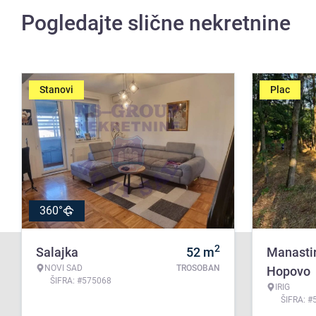
Pogledajte slične nekretnine
Stanovi
Plac
360°
2
Salajka
52
m
Manasti
NOVI SAD
TROSOBAN
Hopovo
ŠIFRA: #575068
IRIG
ŠIFRA: #