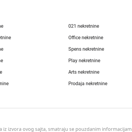
ne
021 nekretnine
etnine
Office nekretnine
ne
Spens nekretnine
ne
Play nekretnine
e
Arts nekretnine
nine
Prodaja nekretnine
 a iz izvora ovog sajta, smatraju se pouzdanim informacijama