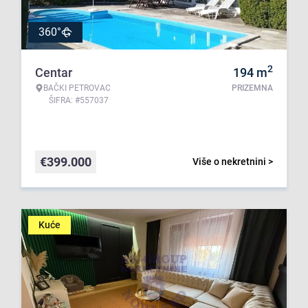
360°
2
Centar
194
m
BAČKI PETROVAC
PRIZEMNA
ŠIFRA: #557037
€
399.000
Više o nekretnini >
Kuće