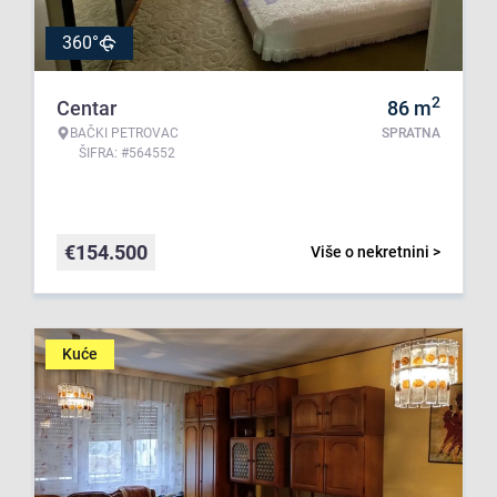
360°
2
Centar
86
m
BAČKI PETROVAC
SPRATNA
ŠIFRA: #564552
€
154.500
Više o nekretnini >
Kuće