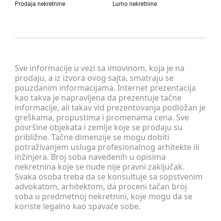
Prodaja nekretnine
Lumo nekretnine
Sve informacije u vezi sa imovinom, koja je na
prodaju, a iz izvora ovog sajta, smatraju se
pouzdanim informacijama. Internet prezentacija
kao takva je napravljena da prezentuje tačne
informacije, ali takav vid prezentovanja podložan je
greškama, propustima i promenama cena. Sve
površine objekata i zemlje koje se prodaju su
približne. Tačne dimenzije se mogu dobiti
potraživanjem usluga profesionalnog arhitekte ili
inžinjera. Broj soba navedenih u opisima
nekretnina koje se nude nije pravni zaključak.
Svaka osoba treba da se konsultuje sa sopstvenim
advokatom, arhitektom, da proceni tačan broj
soba u predmetnoj nekretnini, koje mogu da se
koriste legalno kao spavaće sobe.