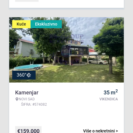
Kuće
Ekskluzivno
360°
2
Kamenjar
35
m
NOVI SAD
VIKENDICA
ŠIFRA: #574082
€
159.000
Više o nekretnini >