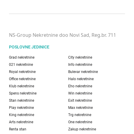
NS-Group Nekretnine doo Novi Sad, Reg.br. 711
POSLOVNE JEDINICE
Grad nekretnine
City nekretnine
021 nekretnine
Info nekretnine
Royal nekretnine
Bulevar nekretnine
Office nekretnine
Halo nekretnine
Klub nekretnine
Eho nekretnine
Spens nekretnine
Win nekretnine
Stan nekretnine
Exit nekretnine
Play nekretnine
Max nekretnine
King nekretnine
Trg nekretnine
Arts nekretnine
One nekretnine
Renta stan
Zakup nekretnine