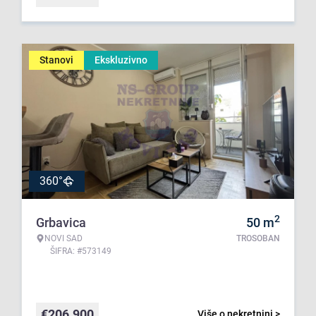
Stanovi
Ekskluzivno
360°
2
Grbavica
50
m
NOVI SAD
TROSOBAN
ŠIFRA: #573149
€
206.900
Više o nekretnini >