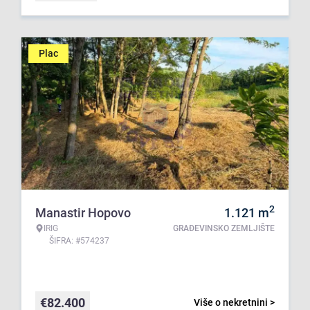
Plac
2
Manastir Hopovo
1.121
m
IRIG
GRAĐEVINSKO ZEMLJIŠTE
ŠIFRA: #574237
€
82.400
Više o nekretnini >