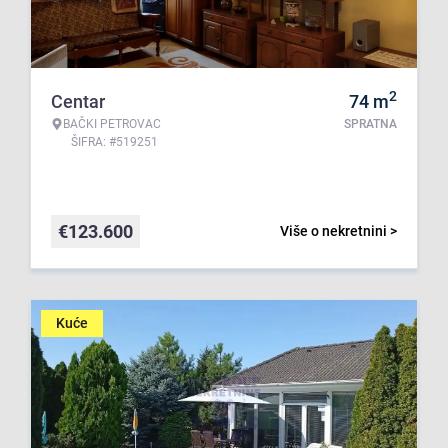
2
Centar
74
m
BAČKI PETROVAC
SPRATNA
ŠIFRA: #519251
€
123.600
Više o nekretnini >
Kuće