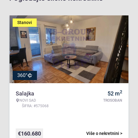
Stanovi
360°
2
Salajka
52
m
NOVI SAD
TROSOBAN
ŠIFRA: #575068
€
160.680
Više o nekretnini >