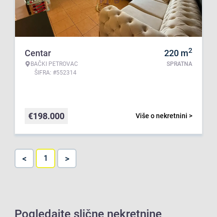
2
Centar
220
m
BAČKI PETROVAC
SPRATNA
ŠIFRA: #552314
€
198.000
Više o nekretnini >
<
>
1
Pogledajte slične nekretnine