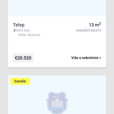
2
Telep
13
m
NOVI SAD
GARAŽNO MESTO
ŠIFRA: #550249
€
20.520
Više o nekretnini >
Garaže