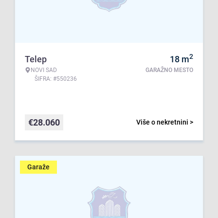
2
Telep
18
m
NOVI SAD
GARAŽNO MESTO
ŠIFRA: #550236
€
28.060
Više o nekretnini >
Garaže