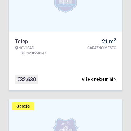
2
Telep
21
m
NOVI SAD
GARAŽNO MESTO
ŠIFRA: #550247
€
32.630
Više o nekretnini >
Garaže