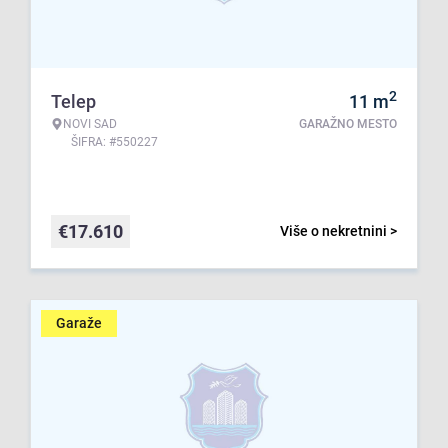
2
Telep
11
m
NOVI SAD
GARAŽNO MESTO
ŠIFRA: #550227
€
17.610
Više o nekretnini >
Garaže