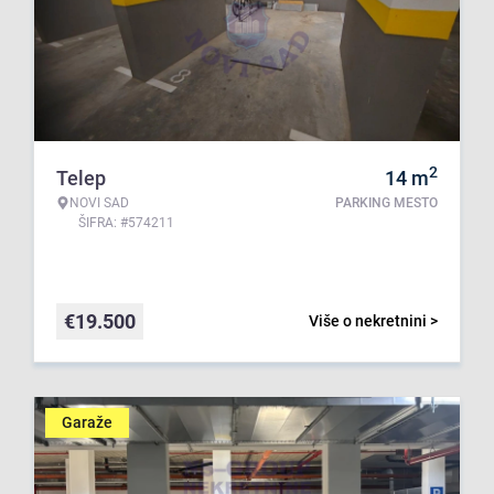
2
Telep
14
m
NOVI SAD
PARKING MESTO
ŠIFRA: #574211
€
19.500
Više o nekretnini >
Garaže