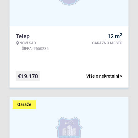
2
Telep
12
m
NOVI SAD
GARAŽNO MESTO
ŠIFRA: #550235
€
19.170
Više o nekretnini >
Garaže