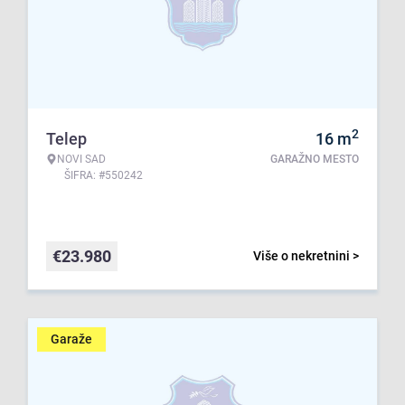
2
Telep
16
m
NOVI SAD
GARAŽNO MESTO
ŠIFRA: #550242
€
23.980
Više o nekretnini >
Garaže