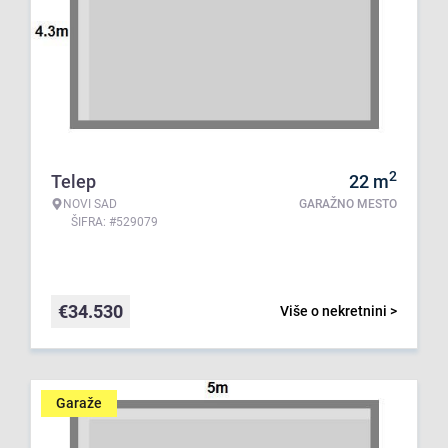
2
Telep
22
m
NOVI SAD
GARAŽNO MESTO
ŠIFRA: #529079
€
34.530
Više o nekretnini >
Garaže