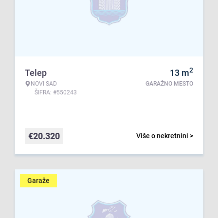
2
Telep
13
m
NOVI SAD
GARAŽNO MESTO
ŠIFRA: #550243
€
20.320
Više o nekretnini >
Garaže