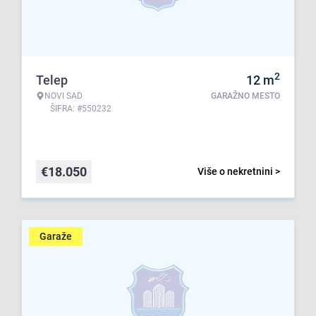
2
Telep
12
m
NOVI SAD
GARAŽNO MESTO
ŠIFRA: #550232
€
18.050
Više o nekretnini >
Garaže