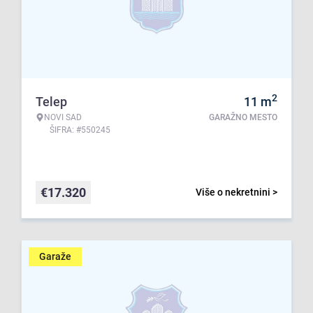
2
Telep
11
m
NOVI SAD
GARAŽNO MESTO
ŠIFRA: #550245
€
17.320
Više o nekretnini >
Garaže