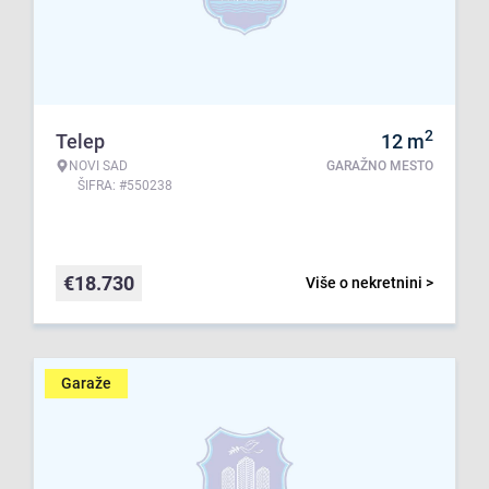
2
Telep
12
m
NOVI SAD
GARAŽNO MESTO
ŠIFRA: #550238
€
18.730
Više o nekretnini >
Garaže