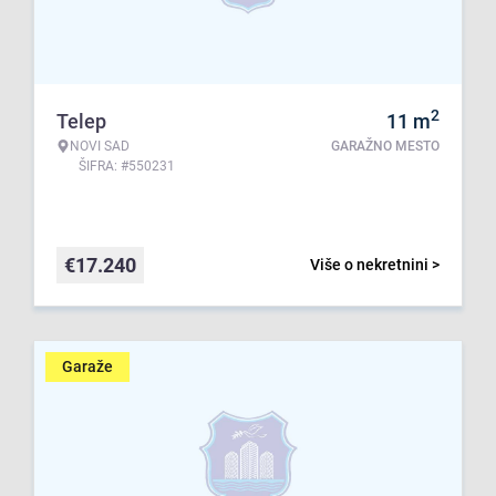
2
Telep
11
m
NOVI SAD
GARAŽNO MESTO
ŠIFRA: #550231
€
17.240
Više o nekretnini >
Garaže