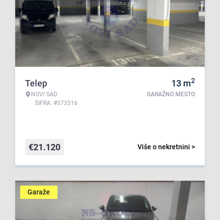
2
Telep
13
m
NOVI SAD
GARAŽNO MESTO
ŠIFRA: #573516
€
21.120
Više o nekretnini >
Garaže