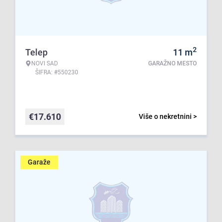
2
Telep
11
m
NOVI SAD
GARAŽNO MESTO
ŠIFRA: #550230
€
17.610
Više o nekretnini >
Garaže