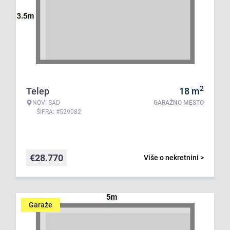
2
Telep
18
m
NOVI SAD
GARAŽNO MESTO
ŠIFRA: #529082
€
28.770
Više o nekretnini >
Garaže