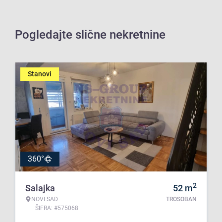
Pogledajte slične nekretnine
Stanovi
360°
2
Salajka
52
m
NOVI SAD
TROSOBAN
ŠIFRA: #575068