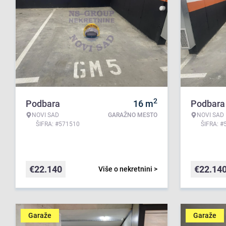
2
Podbara
16
m
Podbara
NOVI SAD
GARAŽNO MESTO
NOVI SAD
ŠIFRA: #571510
ŠIFRA: #
€
22.140
€
22.14
Više o nekretnini >
Garaže
Garaže