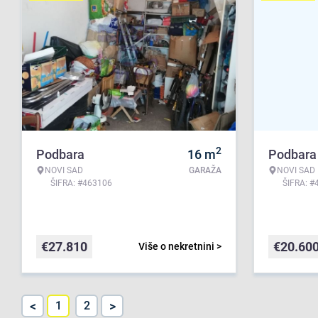
2
Podbara
16
m
Podbara
NOVI SAD
GARAŽA
NOVI SAD
ŠIFRA: #463106
ŠIFRA: #
€
27.810
€
20.60
Više o nekretnini >
<
>
1
2