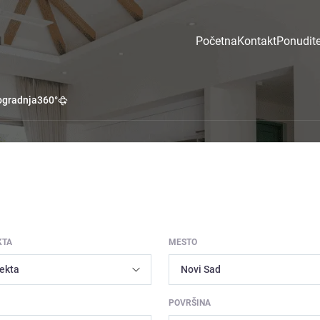
Početna
Kontakt
Ponudite
gradnja
360°
KTA
MESTO
POVRŠINA