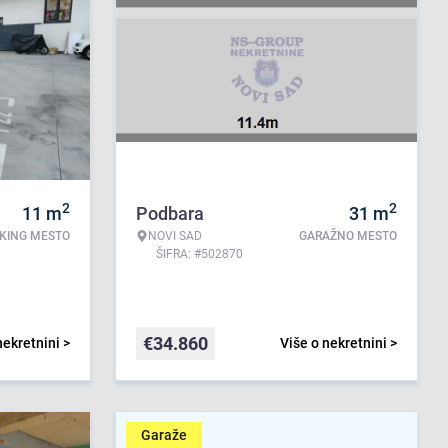
2
2
11
m
Podbara
31
m
KING MESTO
NOVI SAD
GARAŽNO MESTO
ŠIFRA: #502870
€
34.860
nekretnini >
Više o nekretnini >
Garaže