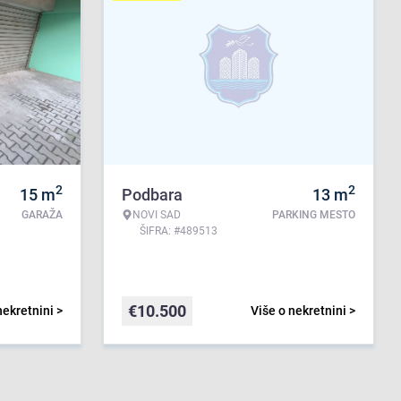
2
2
15
m
Podbara
13
m
GARAŽA
NOVI SAD
PARKING MESTO
ŠIFRA: #489513
€
10.500
nekretnini >
Više o nekretnini >