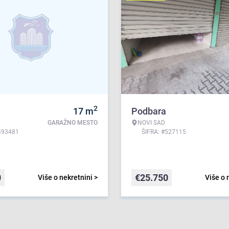
2
17
m
Podbara
GARAŽNO MESTO
NOVI SAD
493481
ŠIFRA: #527115
0
€
25.750
Više o nekretnini >
Više o 