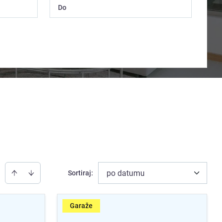
po datumu
Sortiraj
:
Garaže