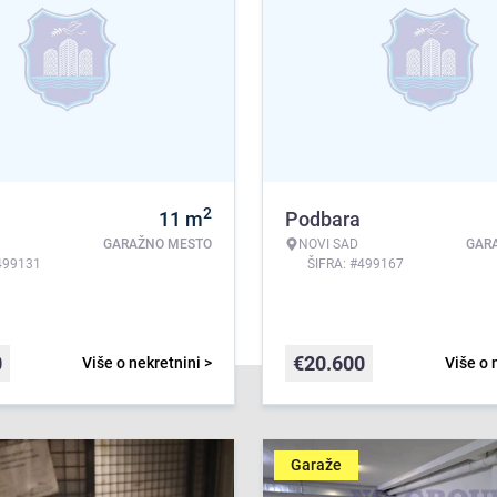
2
11
m
Podbara
GARAŽNO MESTO
NOVI SAD
GAR
499131
ŠIFRA: #499167
0
€
20.600
Više o nekretnini >
Više o 
Garaže