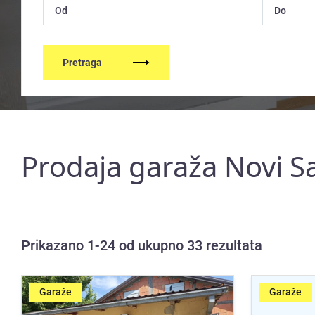
Pretraga
Prodaja garaža Novi S
Prikazano 1-24 od ukupno 33 rezultata
Garaže
Garaže