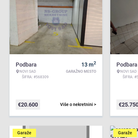
2
Podbara
13
m
Podbara
NOVI SAD
GARAŽNO MESTO
NOVI SAD
ŠIFRA: #568309
ŠIFRA: #
€
20.600
€
25.75
Više o nekretnini >
Garaže
Garaže