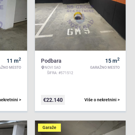
2
2
11
m
Podbara
15
m
AŽNO MESTO
NOVI SAD
GARAŽNO MESTO
ŠIFRA: #571512
€
22.140
nekretnini >
Više o nekretnini >
Garaže