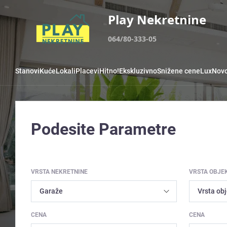
Play Nekretnine
064/80-333-05
Stanovi
Kuće
Lokali
Placevi
Hitno!
Ekskluzivno
Snižene cene
Lux
Novo
Podesite Parametre
VRSTA NEKRETNINE
VRSTA OBJE
CENA
CENA