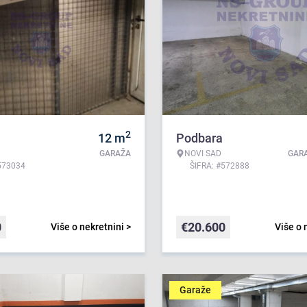
2
12
m
Podbara
GARAŽA
NOVI SAD
GAR
573034
ŠIFRA: #572888
0
€
20.600
Više o nekretnini >
Više o 
Garaže