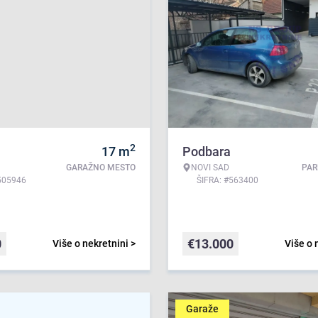
2
17
m
Podbara
GARAŽNO MESTO
NOVI SAD
PAR
505946
ŠIFRA: #563400
0
€
13.000
Više o nekretnini >
Više o 
Garaže