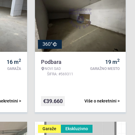
360°
2
2
16
m
Podbara
19
m
GARAŽA
NOVI SAD
GARAŽNO MESTO
ŠIFRA: #569311
€
39.660
nekretnini >
Više o nekretnini >
Garaže
Ekskluzivno