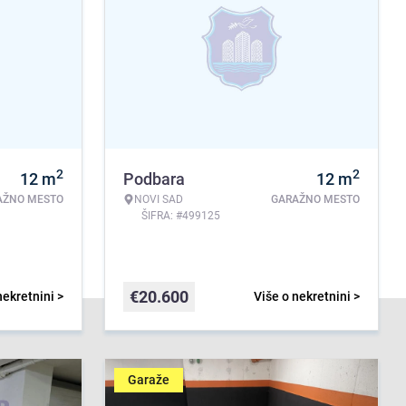
2
2
12
m
Podbara
12
m
AŽNO MESTO
NOVI SAD
GARAŽNO MESTO
ŠIFRA: #499125
€
20.600
nekretnini >
Više o nekretnini >
Garaže