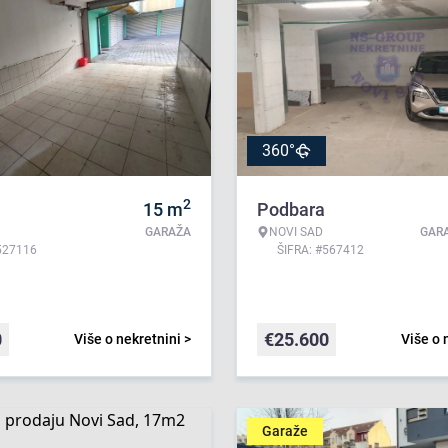
360°
2
15
m
Podbara
GARAŽA
NOVI SAD
GAR
527116
ŠIFRA: #567412
0
€
25.600
Više o nekretnini >
Više o 
Garaže