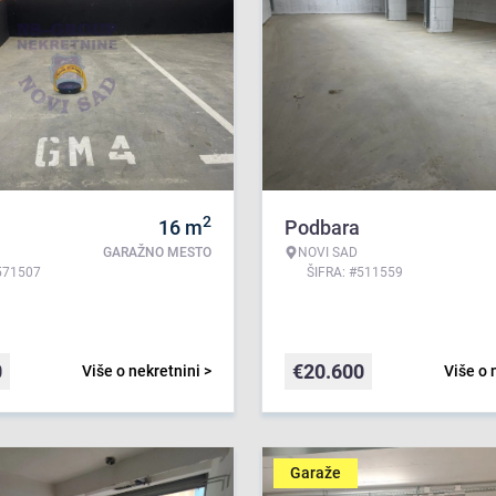
2
16
m
Podbara
GARAŽNO MESTO
NOVI SAD
571507
ŠIFRA: #511559
0
€
20.600
Više o nekretnini >
Više o 
Garaže