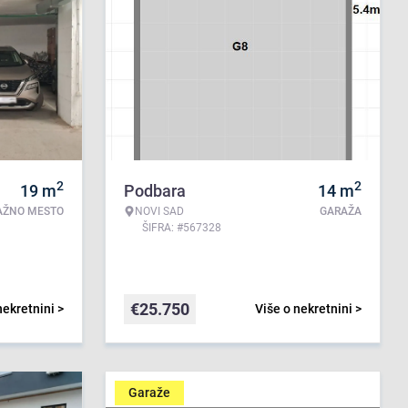
2
2
19
m
Podbara
14
m
AŽNO MESTO
NOVI SAD
GARAŽA
ŠIFRA: #567328
€
25.750
nekretnini >
Više o nekretnini >
Garaže