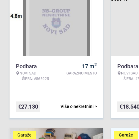
2
Podbara
17
m
Podbara
NOVI SAD
GARAŽNO MESTO
NOVI SAD
ŠIFRA: #565925
ŠIFRA: #
€
27.130
€
18.54
Više o nekretnini >
Garaže
Garaže