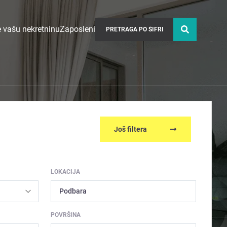
 vašu nekretninu
Zaposleni
Još filtera
LOKACIJA
Podbara
POVRŠINA