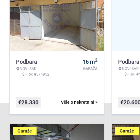
2
Podbara
16
m
Podbara
NOVI SAD
GARAŽA
NOVI SAD
ŠIFRA: #574952
ŠIFRA: #
€
28.330
€
20.60
Više o nekretnini >
Garaže
Garaže