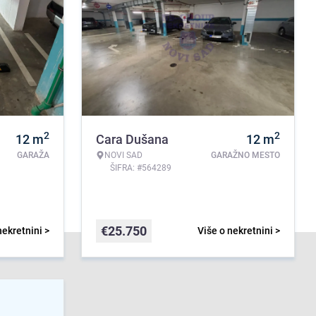
2
2
12
m
Cara Dušana
12
m
GARAŽA
NOVI SAD
GARAŽNO MESTO
ŠIFRA: #564289
€
25.750
nekretnini >
Više o nekretnini >