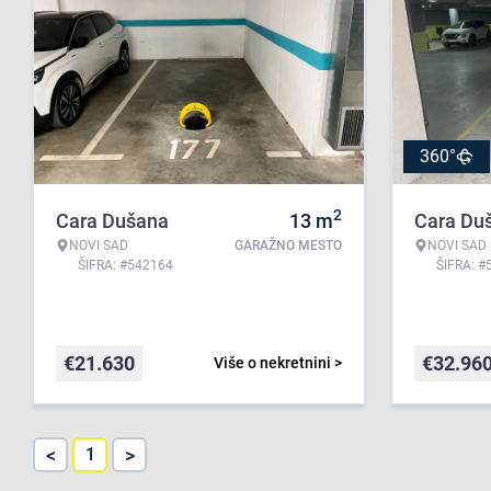
360°
2
Cara Dušana
13
m
Cara Du
NOVI SAD
GARAŽNO MESTO
NOVI SAD
ŠIFRA: #542164
ŠIFRA: #
€
21.630
€
32.96
Više o nekretnini >
<
>
1