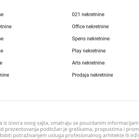
ne
021 nekretnine
etnine
Office nekretnine
ne
Spens nekretnine
ne
Play nekretnine
e
Arts nekretnine
nine
Prodaja nekretnine
 a iz izvora ovog sajta, smatraju se pouzdanim informacijama
v vid prezentovanja podložan je greškama, propustima i pro
obiti potraživanjem usluga profesionalnog arhitekte ili inž