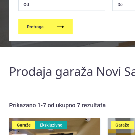
Pretraga
Prodaja garaža Novi S
Prikazano 1-7 od ukupno 7 rezultata
Garaže
Ekskluzivno
Garaže