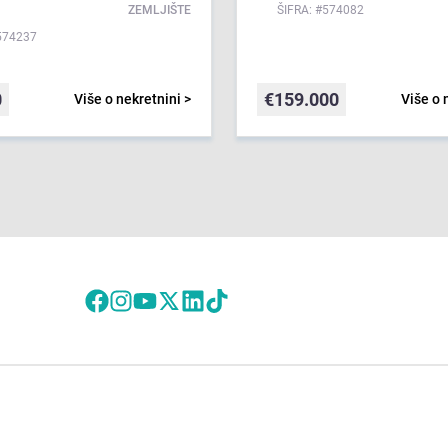
ZEMLJIŠTE
ŠIFRA: #574082
574237
0
€
159.000
Više o nekretnini >
Više o 