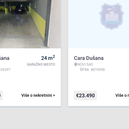
2
šana
24
m
Cara Dušana
GARAŽNO MESTO
NOVI SAD
539297
ŠIFRA: #474598
0
€
23.490
Više o nekretnini >
Više o 