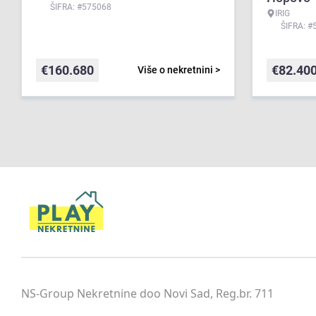
ŠIFRA: #575068
IRIG
ŠIFRA: #
€
160.680
€
82.40
Više o nekretnini >
NS-Group Nekretnine doo Novi Sad, Reg.br. 711