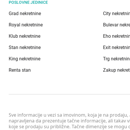
POSLOVNE JEDINICE
Grad nekretnine
City nekretni
Royal nekretnine
Bulevar nekr
Klub nekretnine
Eho nekretni
Stan nekretnine
Exit nekretni
King nekretnine
Trg nekretnin
Renta stan
Zakup nekret
Sve informacije u vezi sa imovinom, koja je na prodaju,
napravljena da prezentuje tačne informacije, ali taka
koje se prodaju su približne. Tačne dimenzije se mogu d