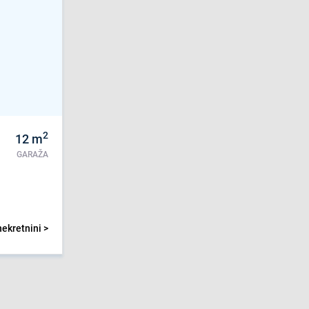
2
12
m
GARAŽA
nekretnini >