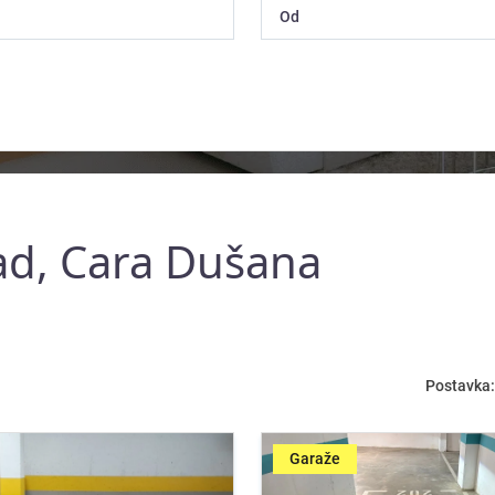
ad, Cara Dušana
Postavka:
Garaže