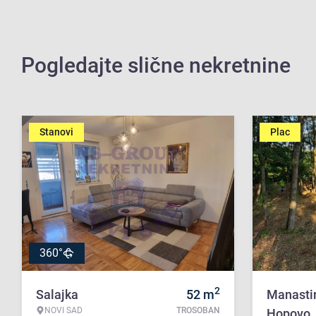
Pogledajte slične nekretnine
Stanovi
Plac
360°
2
Salajka
52
m
Manasti
NOVI SAD
TROSOBAN
Hopovo