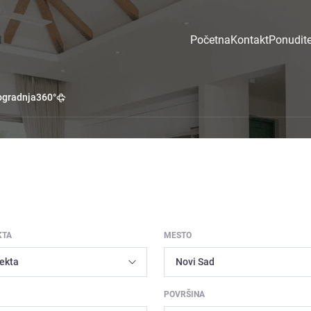
Početna
Kontakt
Ponudite
gradnja
360°
KTA
MESTO
POVRŠINA