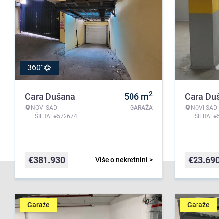
360°
2
Cara Dušana
506
m
Cara Du
NOVI SAD
GARAŽA
NOVI SAD
ŠIFRA: #572674
ŠIFRA: #
€
381.930
€
23.69
Više o nekretnini >
Garaže
Garaže