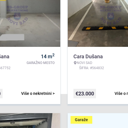
2
šana
14
m
Cara Dušana
GARAŽNO MESTO
NOVI SAD
567752
ŠIFRA: #564832
0
€
23.000
Više o nekretnini >
Više o 
Garaže