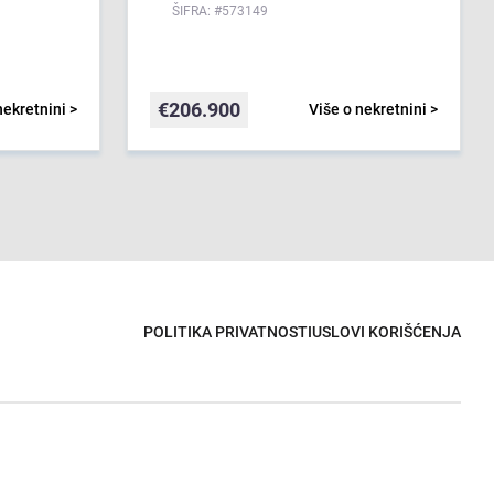
ŠIFRA: #573149
€
206.900
nekretnini >
Više o nekretnini >
POLITIKA PRIVATNOSTI
USLOVI KORIŠĆENJA