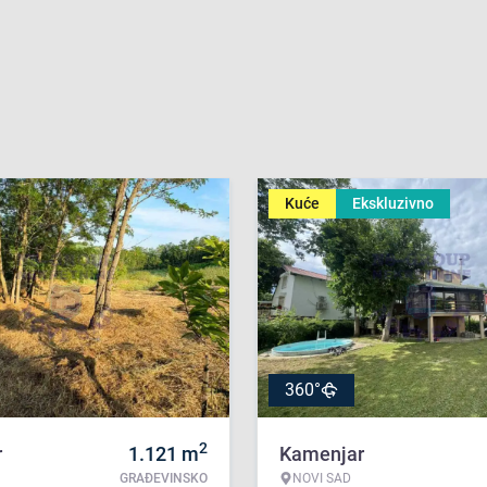
Kuće
Ekskluzivno
360°
2
r
1.121
m
Kamenjar
GRAĐEVINSKO
NOVI SAD