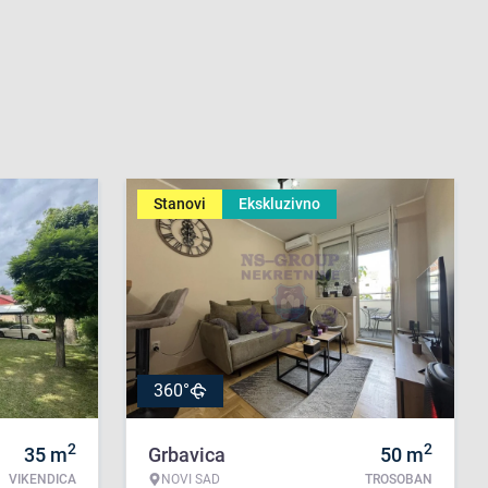
Stanovi
Ekskluzivno
360°
2
2
35
m
Grbavica
50
m
VIKENDICA
NOVI SAD
TROSOBAN