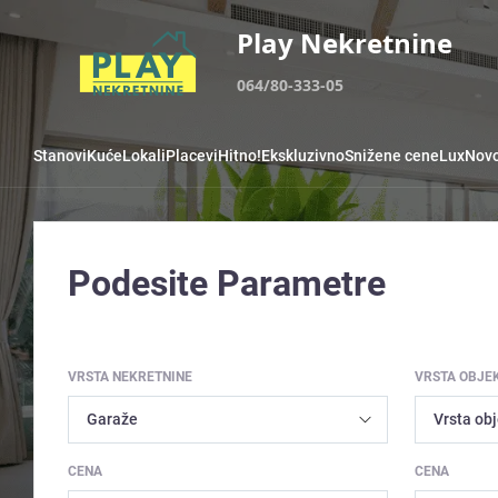
Play Nekretnine
064/80-333-05
Stanovi
Kuće
Lokali
Placevi
Hitno!
Ekskluzivno
Snižene cene
Lux
Novo
Podesite Parametre
VRSTA NEKRETNINE
VRSTA OBJE
CENA
CENA