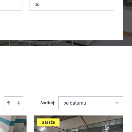
po datumu
Sortiraj
:
Garaže