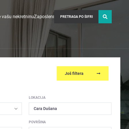
 vašu nekretninu
Zaposleni
Još filtera
LOKACIJA
Cara Dušana
POVRŠINA