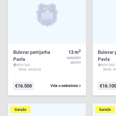
2
Bulevar patrijarha
13
m
Bulevar 
GARAŽNO
Pavla
Pavla
MESTO
NOVI SAD
NOVI SAD
ŠIFRA: #530878
ŠIFRA: #
€
16.500
€
16.10
Više o nekretnini >
Garaže
Garaže