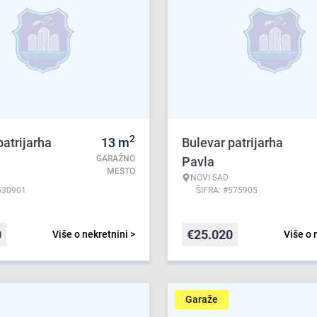
2
patrijarha
13
m
Bulevar patrijarha
GARAŽNO
Pavla
MESTO
NOVI SAD
530901
ŠIFRA: #575905
0
€
25.020
Više o nekretnini >
Više o 
Garaže