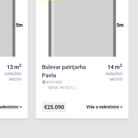
2
2
13
m
Bulevar patrijarha
14
m
GARAŽNO
GARAŽNO
Pavla
MESTO
MESTO
NOVI SAD
ŠIFRA: #575212
€
25.090
nekretnini >
Više o nekretnini >