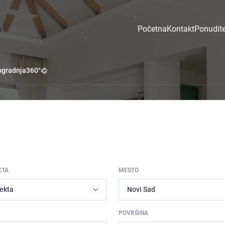
Početna
Kontakt
Ponudite
gradnja
360°
KTA
MESTO
POVRŠINA