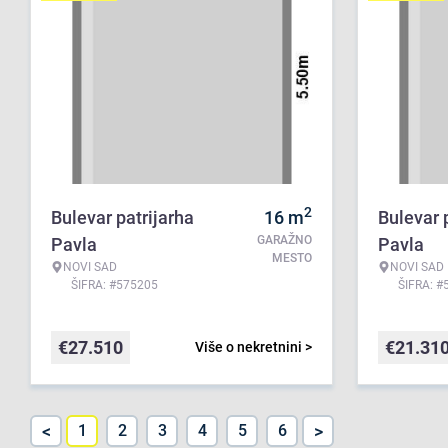
2
Bulevar patrijarha
16
m
Bulevar 
GARAŽNO
Pavla
Pavla
MESTO
NOVI SAD
NOVI SAD
ŠIFRA: #575205
ŠIFRA: #
€
27.510
€
21.31
Više o nekretnini >
<
>
1
2
3
4
5
6