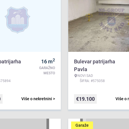
2
patrijarha
16
m
Bulevar patrijarha
GARAŽNO
Pavla
MESTO
NOVI SAD
575894
ŠIFRA: #575058
0
€
19.100
Više o nekretnini >
Više o 
Garaže