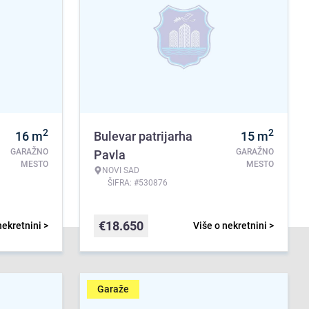
2
2
16
m
Bulevar patrijarha
15
m
GARAŽNO
GARAŽNO
Pavla
MESTO
MESTO
NOVI SAD
ŠIFRA: #530876
€
18.650
nekretnini >
Više o nekretnini >
Garaže