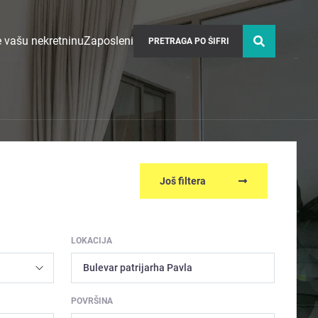
 vašu nekretninu
Zaposleni
Još filtera
LOKACIJA
Bulevar patrijarha Pavla
POVRŠINA