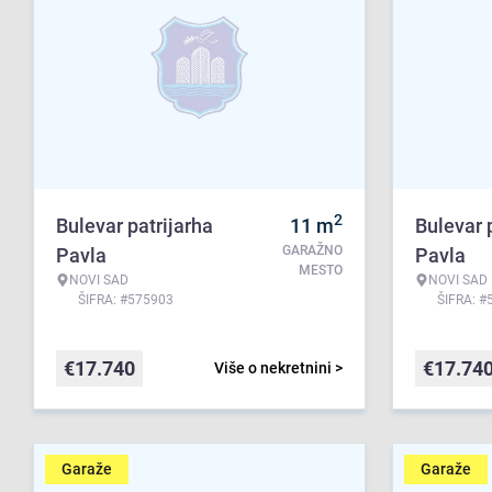
2
Bulevar patrijarha
11
m
Bulevar 
GARAŽNO
Pavla
Pavla
MESTO
NOVI SAD
NOVI SAD
ŠIFRA: #575903
ŠIFRA: #
€
17.740
€
17.74
Više o nekretnini >
Garaže
Garaže