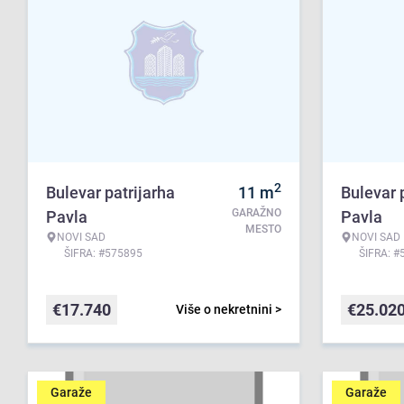
2
Bulevar patrijarha
11
m
Bulevar 
GARAŽNO
Pavla
Pavla
MESTO
NOVI SAD
NOVI SAD
ŠIFRA: #575895
ŠIFRA: #
€
17.740
€
25.02
Više o nekretnini >
Garaže
Garaže