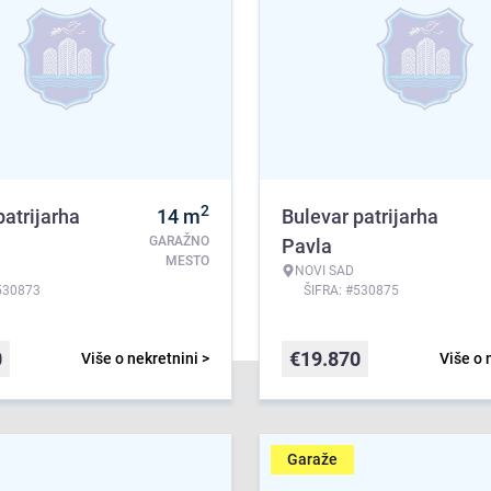
2
patrijarha
14
m
Bulevar patrijarha
GARAŽNO
Pavla
MESTO
NOVI SAD
530873
ŠIFRA: #530875
0
€
19.870
Više o nekretnini >
Više o 
Garaže