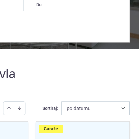
vla
po datumu
Sortiraj
:
Garaže