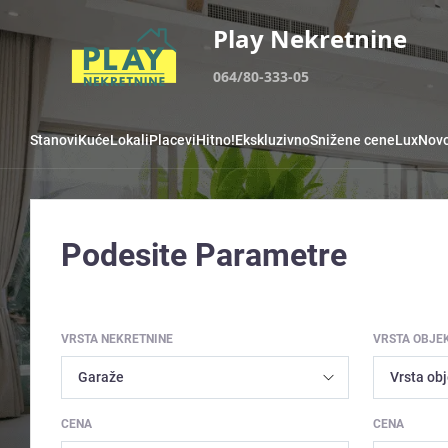
Play Nekretnine
064/80-333-05
Stanovi
Kuće
Lokali
Placevi
Hitno!
Ekskluzivno
Snižene cene
Lux
Novo
Podesite Parametre
VRSTA NEKRETNINE
VRSTA OBJE
CENA
CENA