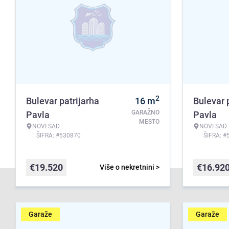
2
Bulevar patrijarha
16
m
Bulevar 
GARAŽNO
Pavla
Pavla
MESTO
NOVI SAD
NOVI SAD
ŠIFRA: #530870
ŠIFRA: #
€
19.520
€
16.92
Više o nekretnini >
Garaže
Garaže