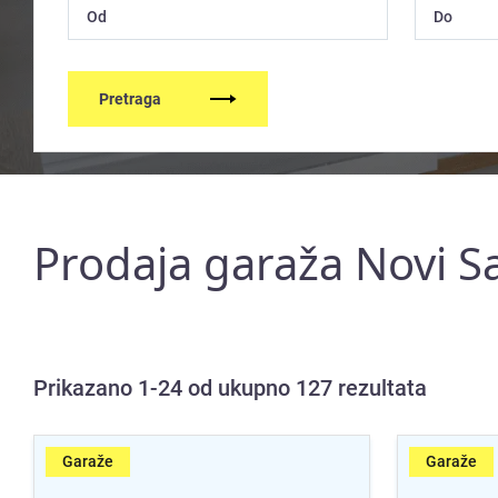
Pretraga
Prodaja garaža Novi Sa
Prikazano 1-24 od ukupno 127 rezultata
Garaže
Garaže