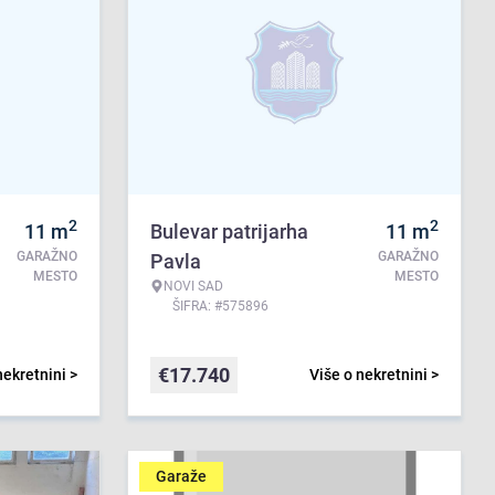
2
2
11
m
Bulevar patrijarha
11
m
GARAŽNO
GARAŽNO
Pavla
MESTO
MESTO
NOVI SAD
ŠIFRA: #575896
€
17.740
nekretnini >
Više o nekretnini >
Garaže