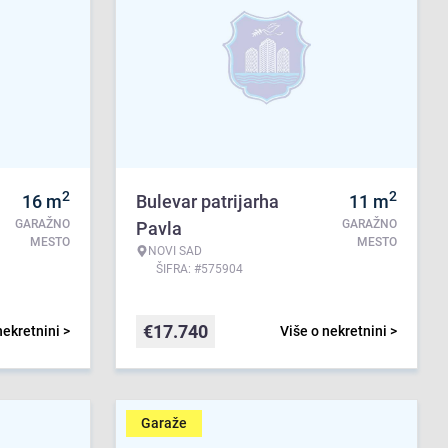
2
2
16
m
Bulevar patrijarha
11
m
GARAŽNO
GARAŽNO
Pavla
MESTO
MESTO
NOVI SAD
ŠIFRA: #575904
€
17.740
nekretnini >
Više o nekretnini >
Garaže