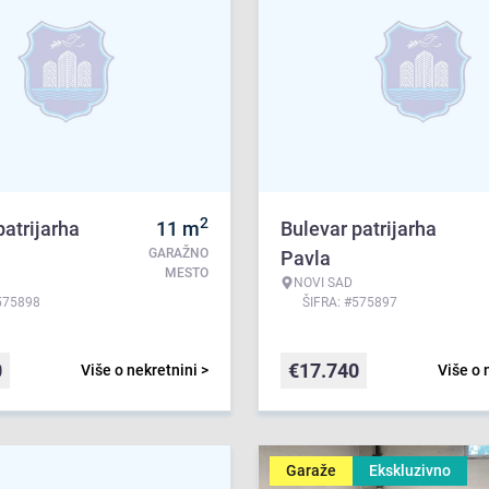
2
patrijarha
11
m
Bulevar patrijarha
GARAŽNO
Pavla
MESTO
NOVI SAD
575898
ŠIFRA: #575897
0
€
17.740
Više o nekretnini >
Više o 
Garaže
Ekskluzivno