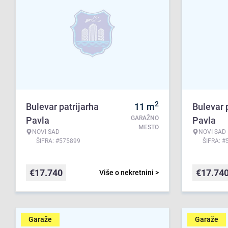
2
Bulevar patrijarha
11
m
Bulevar 
GARAŽNO
Pavla
Pavla
MESTO
NOVI SAD
NOVI SAD
ŠIFRA: #575899
ŠIFRA: #
€
17.740
€
17.74
Više o nekretnini >
Garaže
Garaže