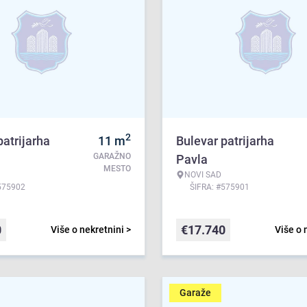
2
patrijarha
11
m
Bulevar patrijarha
GARAŽNO
Pavla
MESTO
NOVI SAD
575902
ŠIFRA: #575901
0
€
17.740
Više o nekretnini >
Više o 
Garaže