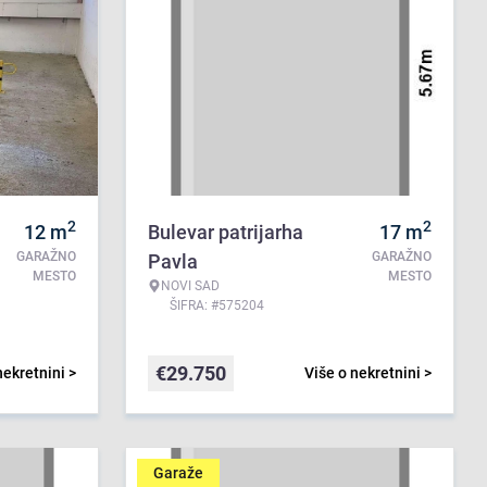
2
2
12
m
Bulevar patrijarha
17
m
GARAŽNO
GARAŽNO
Pavla
MESTO
MESTO
NOVI SAD
ŠIFRA: #575204
€
29.750
nekretnini >
Više o nekretnini >
Garaže