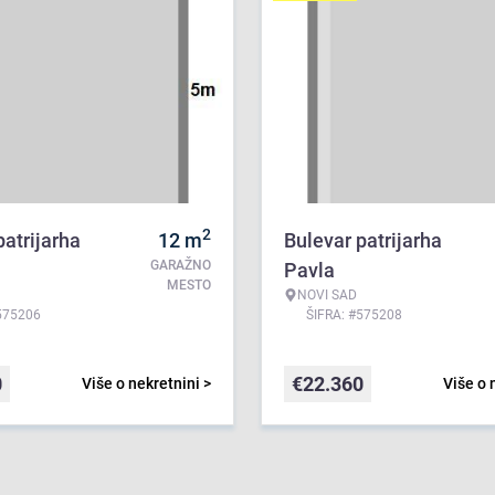
2
patrijarha
12
m
Bulevar patrijarha
GARAŽNO
Pavla
MESTO
NOVI SAD
575206
ŠIFRA: #575208
0
€
22.360
Više o nekretnini >
Više o 