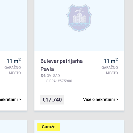
2
2
11
m
Bulevar patrijarha
11
m
GARAŽNO
GARAŽNO
Pavla
MESTO
MESTO
NOVI SAD
ŠIFRA: #575900
€
17.740
nekretnini >
Više o nekretnini >
Garaže